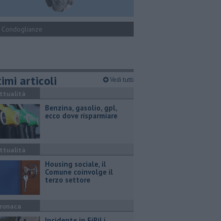
Condoglianze
imi articoli
Vedi tutti
ttualità
​Benzina, gasolio, gpl,
ecco dove risparmiare
ttualità
​Housing sociale, il
Comune coinvolge il
terzo settore
ronaca
Incidente in FiPiLi,