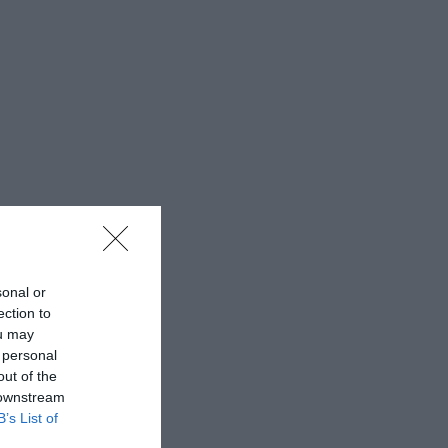
sonal or
ection to
ou may
 personal
out of the
 downstream
B’s List of