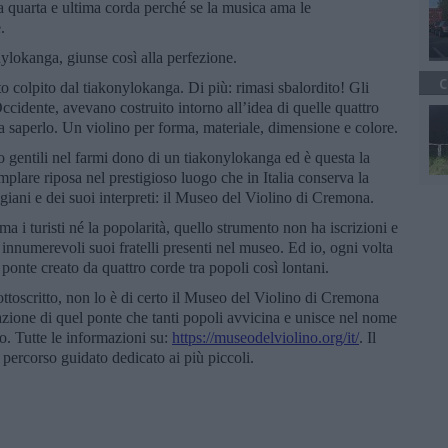
a quarta e ultima corda perché se la musica ama le
.
lokanga, giunse così alla perfezione.
C
o colpito dal tiakonylokanga. Di più: rimasi sbalordito! Gli
Occidente, avevano costruito intorno all’idea di quelle quattro
a saperlo. Un violino per forma, materiale, dimensione e colore.
o gentili nel farmi dono di un tiakonylokanga ed è questa la
mplare riposa nel prestigioso luogo che in Italia conserva la
tigiani e dei suoi interpreti: il Museo del Violino di Cremona.
a i turisti né la popolarità, quello strumento non ha iscrizioni e
i innumerevoli suoi fratelli presenti nel museo. Ed io, ogni volta
onte creato da quattro corde tra popoli così lontani.
ttoscritto, non lo è di certo il Museo del Violino di Cremona
cazione di quel ponte che tanti popoli avvicina e unisce nel nome
no. Tutte le informazioni su:
https://museodelviolino.org/it/
. Il
percorso guidato dedicato ai più piccoli.