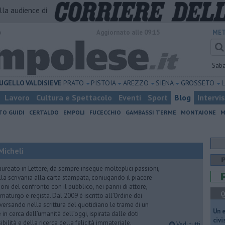
alla audience di
o
Aggiornato alle 09:15
MET
Sab
UGELLO
VALDISIEVE
PRATO
PISTOIA
AREZZO
SIENA
GROSSETO
Lavoro
Cultura e Spettacolo
Eventi
Sport
Blog
Intervi
TO GUIDI
CERTALDO
EMPOLI
FUCECCHIO
GAMBASSI TERME
MONTAIONE
M
Micheli
aureato in Lettere, da sempre insegue molteplici passioni,
lla scrivania alla carta stampata, coniugando il piacere
oni del confronto con il pubblico, nei panni di attore,
Q
maturgo e regista. Dal 2009 è iscritto all’Ordine dei
iversando nella scrittura del quotidiano le trame di un
​Un 
n cerca dell’umanità dell’oggi, ispirata dalle doti
civ
ibilità e della ricerca della felicità immateriale.
Vedi tutti