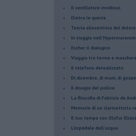
​Il ventilatore invidioso
​Dietro le quinte
​Teoria eliocentrica del dolore
In viaggio nell’Hypermarem
​Escher il dialogico
​Viaggio tra terme e mascher
Il telefono derealizzato
​Di dicembre, di mani, di gospe
​Il disagio del pollice
​La filosofia di Fabrizio de And
Memorie di un clarinettista 
​Il tuo tempo con Olafur Elias
​L’ospedale dell’acqua