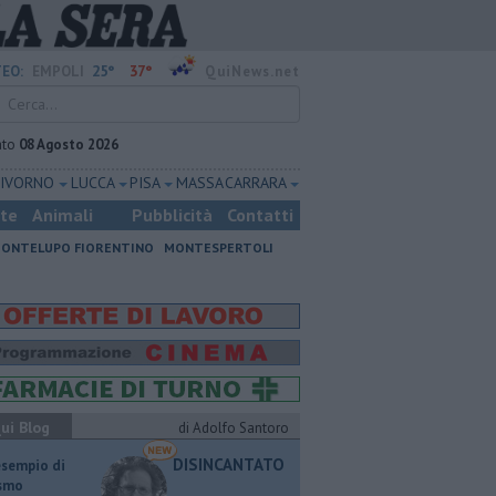
25°
37°
EO:
EMPOLI
QuiNews.net
ato
08 Agosto 2026
LIVORNO
LUCCA
PISA
MASSA CARRARA
ste
Animali
Pubblicità
Contatti
ONTELUPO FIORENTINO
MONTESPERTOLI
ui Blog
di Adolfo Santoro
DISINCANTATO
esempio di
ismo