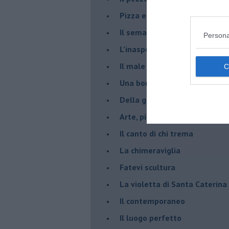
​Pizza e birra
​Il semaforo rosso
Persona
​L’inaspettato
​Il male è zucchero
​Una borraccia olfattiva, grazi
​Della gentilezza di Carofiglio
Arte, piacere e Pinacoteca di
​Il canto di chi trema
La chimeraviglia
​Fatevi scultura
​La violetta di Santa Caterina
​Il contemporaneo
​Il luogo perfetto