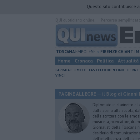
Questo sito contribuisce 
QUI
quotidiano online.
Percorso semplificat
TOSCANA
EMPOLESE
FIRENZE
CHIANTI
M
Home
Cronaca
Politica
Attualità
CAPRAIA E LIMITE
CASTELFIORENTINO
CERRE
VINCI
PAGINE ALLEGRE — il Blog di Gianni 
Diplomato in clarinetto e l
dalla scena alla scuola, da
della scrittura con le emozi
musicista, ricercatore, dram
Giornalisti della Toscana r
desiderio di comunicazione i
dell’intelligenza, della sens