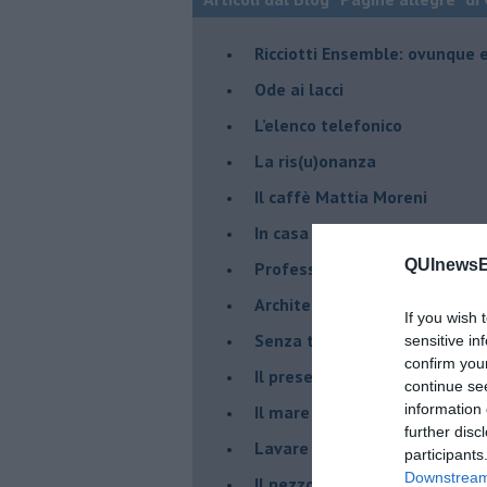
​Ricciotti Ensemble: ovunque e
Ode ai lacci
​L’elenco telefonico
​La ris(u)onanza
​Il caffè Mattia Moreni
​In casa ho una macchina del
QUInewsE
Professione: reporter
Architettura che abbaglia
If you wish 
​Senza tasche, un po’ come m
sensitive in
confirm you
​Il presepe di San Martino
continue se
information 
​Il mare d’autunno
further disc
​Lavare la coscienza
participants
Downstream 
​Il pezzo di legno