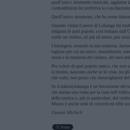
quell’unico strumento musicale, aggiunse l
contraddizioni lui preferiva la conciliazione
Quell’unico strumento, che ha nome tiakony
Quando visitai il paese di Lokanga fui molt
artigiani di quel popolo, così lontano dall’
corde un violino, né più né meno, pur senz
I lokangesi, notando la mia sorpresa, furon
ragione per cui un unico, straordinario, ese
storia e la memoria del violino, dei suoi ar
Per volere di quel popolo antico, che non am
si mostra, nascosto anche se in vista, tra gl
che vado, non posso che meravigliarmi del p
Se il tiakonylokanga è un’invenzione del so
che merita una visita per la cura nell’edifi
della musica e, più in particolare, del violi
Museo è anche sede di concerti ed offre un 
Gianni Micheli