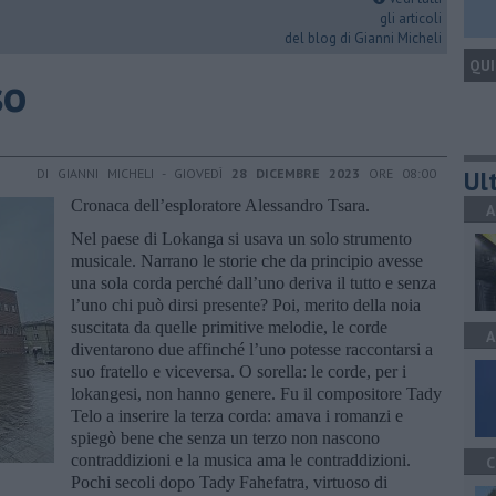
gli articoli
del blog di Gianni Micheli
QUI
so
Ult
DI GIANNI MICHELI - GIOVEDÌ
28 DICEMBRE 2023
ORE 08:00
Cronaca dell’esploratore Alessandro Tsara.
A
Nel paese di Lokanga si usava un solo strumento
musicale. Narrano le storie che da principio avesse
una sola corda perché dall’uno deriva il tutto e senza
l’uno chi può dirsi presente? Poi, merito della noia
suscitata da quelle primitive melodie, le corde
A
diventarono due affinché l’uno potesse raccontarsi a
suo fratello e viceversa. O sorella: le corde, per i
lokangesi, non hanno genere. Fu il compositore Tady
Telo a inserire la terza corda: amava i romanzi e
spiegò bene che senza un terzo non nascono
contraddizioni e la musica ama le contraddizioni.
C
Pochi secoli dopo Tady Fahefatra, virtuoso di