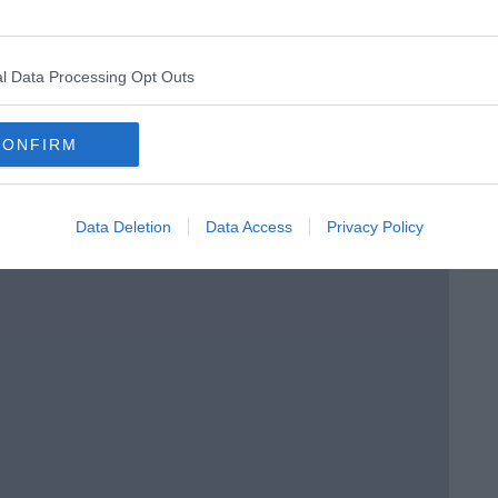
l Data Processing Opt Outs
CONFIRM
e
Data Deletion
Data Access
Privacy Policy
 Brera