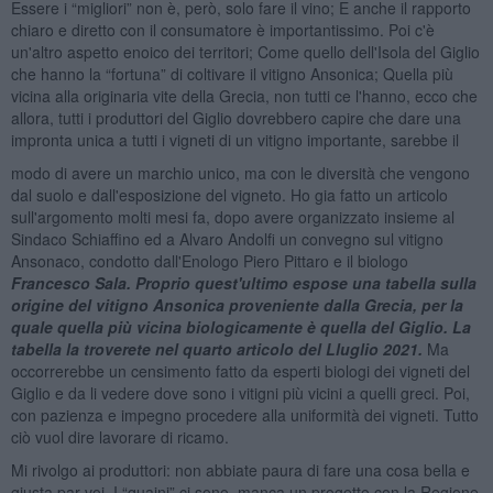
Essere i “migliori” non è, però, solo fare il vino; E anche il rapporto
chiaro e diretto con il consumatore è importantissimo. Poi c'è
un'altro aspetto enoico dei territori; Come quello dell'Isola del Giglio
che hanno la “fortuna” di coltivare il vitigno Ansonica; Quella più
vicina alla originaria vite della Grecia, non tutti ce l'hanno, ecco che
allora, tutti i produttori del Giglio dovrebbero capire che dare una
impronta unica a tutti i vigneti di un vitigno importante, sarebbe il
modo di avere un marchio unico, ma con le diversità che vengono
dal suolo e dall'esposizione del vigneto. Ho gia fatto un articolo
sull'argomento molti mesi fa, dopo avere organizzato insieme al
Sindaco Schiaffino ed a Alvaro Andolfi un convegno sul vitigno
Ansonaco, condotto dall'Enologo Piero Pittaro e il biologo
Francesco Sala. Proprio quest'ultimo espose una tabella sulla
origine del vitigno Ansonica proveniente dalla Grecia, per la
quale quella più vicina biologicamente è quella del Giglio. La
tabella la troverete nel quarto articolo del Lluglio 2021.
Ma
occorrerebbe un censimento fatto da esperti biologi dei vigneti del
Giglio e da li vedere dove sono i vitigni più vicini a quelli greci. Poi,
con pazienza e impegno procedere alla uniformità dei vigneti. Tutto
ciò vuol dire lavorare di ricamo.
Mi rivolgo ai produttori: non abbiate paura di fare una cosa bella e
giusta par voi. I “quaini” ci sono, manca un progetto con la Regione