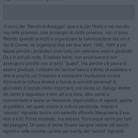
Ci sono dei “Banchi di Assaggio” qua e la per l'Italia e nel mondo,
ma nelle province, cioè ai margini di molte province, non ci sono.
Ricordo quando si iniziò a organizzare la valorizzazione dei vini d
Val di Cornia, ne organizzai due per due anni, 1982, 1983 e poi
lasciai perchè i produttori (non tutti) non volevano essere giudicati;
Da li in poi più nulla. E badate bene: non avvenivano e non
avvengono perchè non ci sono “quaini”, ma perchè c'è paura di
essere giudicati, I cittadini dei territori hanno il diritto di assistere e
dire la propria per imparare a conoscere l'evoluzione enoica.
Altrimenti la cultura enoica si ferma ai concetti personali di
giornalisti di testate molto importanti, ma senza un dialogo diretto;
Un conto e degustare il vino ad una fiera, altro conto e
commentarlo e avere un reseconto organolettico di esperti, aperto
al pubblico, nel quale cresce la cultura personale. Intanto il
“piccolo” vignaiolo lavora con serenità offrendo liberamente il suo
vino a tutti; Forse modesto, ma sincero; Comunque serve per fare
dei paragoni. Un poco di storia rimane sempre visibile nei vecchi
vigneti e nelle vecchie cantine per merito dei “vecchi” vignaioli.