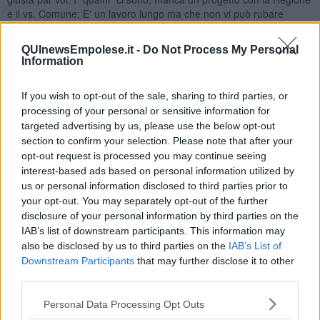
e il vs. Comune; E' un lavoro lungo ma che non vi può rubare
nessuno: è territoriale. il Sindaco Schiaffino e l'Assessore Alvaro
sono persone serie, metteteli in condizioni di Agire. Qui sotto la
QUInewsEmpolese.it -
Do Not Process My Personal
lettera di Sala.
Information
[GALLERY(0)]
If you wish to opt-out of the sale, sharing to third parties, or
Un clone di un vitigno e di uva Ansonica del Giglio
processing of your personal or sensitive information for
[GALLERY(1)]
targeted advertising by us, please use the below opt-out
Il vino di uva di Ansonica, in genere, può avere queste
section to confirm your selection. Please note that after your
caratteristiche. Colore: giallo paglierino più e meno carico. Ottima
opt-out request is processed you may continue seeing
tonalità. Olfatto: armonico, fruttato e floreale, (quello passito con
interest-based ads based on personal information utilized by
sentori di fiori di arancio e frutta matura). Gusto: armonico, sapido,
us or personal information disclosed to third parties prior to
notevole e elegante persistenza.
your opt-out. You may separately opt-out of the further
disclosure of your personal information by third parties on the
Nadio Stronchi
IAB’s list of downstream participants. This information may
also be disclosed by us to third parties on the
IAB’s List of
Downstream Participants
that may further disclose it to other
third parties.
Personal Data Processing Opt Outs
Se vuoi leggere le notizie principali della Toscana iscriviti alla