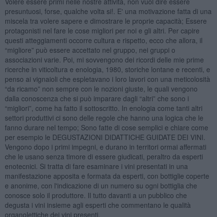
Volere essere primi nelle nostre attività, non vuol dire essere
presuntuosi, forse, qualche volta si!. E' una motivazione fatta di una
miscela tra volere sapere e dimostrare le proprie capacità; Essere
protagonisti nel fare le cose migliori per noi e gli altri. Per capire
questi atteggiamenti occorre cultura e rispetto, ecco che allora, il
“migliore” può essere accettato nel gruppo, nei gruppi o
associazioni varie. Poi, mi sovvengono dei ricordi delle mie prime
ricerche in viticoltura e enologia, 1980, storiche lontane e recenti, e
penso ai vignaioli che espletavano i loro lavori con una meticolosità
“da ricamo” non sempre con le nozioni giuste, le quali vengono
dalla conoscenza che si può imparare dagli “altri” che sono i
“migliori”, come ha fatto il sottoscritto. In enologia come tanti altri
settori produttivi ci sono delle regole che hanno una logica che le
fanno durare nel tempo; Sono fatte di cose semplici e chiare come
per esempio le DEGUSTAZIONI DIDATTICHE GUIDATE DEI VINI.
Vengono dopo i primi impegni, e durano in territori ormai affermati
che le usano senza timore di essere giudicati, peraltro da esperti
enotecnici. Si tratta di fare esaminare i vini presentati in una
manifestazione apposita e formata da esperti, con bottiglie coperte
e anonime, con l'indicazione di un numero su ogni bottiglia che
conosce solo il produttore. Il tutto davanti a un pubblico che
degusta i vini insieme agli esperti che commentano le qualità
organolettiche dei vini presenti.