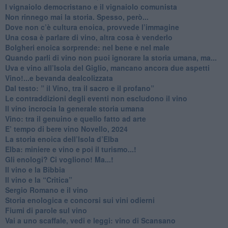
​I vignaiolo democristano e il vignaiolo comunista
​Non rinnego mai la storia. Spesso, però...
​Dove non c’è cultura enoica, provvede l’immagine
​Una cosa è parlare di vino, altra cosa è venderlo
Bolgheri enoica sorprende: nel bene e nel male
​Quando parli di vino non puoi ignorare la storia umana, ma...
Uva e vino all’Isola del Giglio, mancano ancora due aspetti
​Vino!...e bevanda dealcolizzata
​Dal testo: ” il Vino, tra il sacro e il profano”
Le contraddizioni degli eventi non escludono il vino
​Il vino incrocia la generale storia umana
Vino: tra il genuino e quello fatto ad arte
E’ tempo di bere vino Novello, 2024
La storia enoica dell’Isola d’Elba
Elba: miniere e vino e poi il turismo...!
​Gli enologi? Ci vogliono! Ma...!
​Il vino e la Bibbia
​Il vino e la “Critica”
Sergio Romano e il vino
​Storia enologica e concorsi sui vini odierni
Fiumi di parole sul vino
​Vai a uno scaffale, vedi e leggi: vino di Scansano