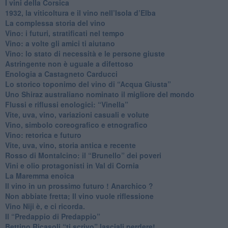
​I vini della Corsica
​1932, la viticoltura e il vino nell’Isola d’Elba
​La complessa storia del vino
​Vino: i futuri, stratificati nel tempo
Vino: a volte gli amici ti aiutano
Vino: lo stato di necessità e le persone giuste
​Astringente non è uguale a difettoso
Enologia a Castagneto Carducci
Lo storico toponimo del vino di “Acqua Giusta”
Uno Shiraz australiano nominato il migliore del mondo
​Flussi e riflussi enologici: “Vinella”
Vite, uva, vino, variazioni casuali e volute
Vino, simbolo coreografico e etnografico
​Vino: retorica e futuro
​Vite, uva, vino, storia antica e recente
​Rosso di Montalcino: il “Brunello” dei poveri
Vini e olio protagonisti in Val di Cornia
​La Maremma enoica
Il vino in un prossimo futuro ! Anarchico ?
​Non abbiate fretta; Il vino vuole riflessione
​Vino Niji è, e ci ricorda.
Il “Predappio di Predappio”
Bettino Ricasoli “ti scrivo” lasciali perdere!