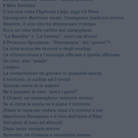
Il Mito Enofobo
​C’era una volta l'Agricola Lippi, oggi c'è Petra
​Castagneto Marittimo rurale, Castagneto Carducci enoico
Aleatico, il vino che ha attraversato il tempo
Ecco un vino delle colline del campigliese
“La Bandita” e “La Cerreta”, vicini ma diversi
​Il Prosecco Spumante, “Champagne” dei “poveri”?
​La lotta eroica dei docenti e degli enologi
​La vitivinicoltura e l’enologia ufficiale e quella ufficiosa
​Un vino, due “strade”
Lodano
​La competizione ha giovato in qualsiasi epoca
Il territorio, le colline ed il terroir
Quando meno te lo aspetti
​Ne è passato di vino “sotto i ponti"
​Il Chianti, un meraviglioso territorio enoico
​Se si cerca la storia ne è pieno il territorio
Alzare le testa per vedere cosa c'è intorno a noi
​Napoleone Bonaparte e il vino dell’Isola d’Elba
Vini pieni di luce ed allocchi
Dopo tanto tuonare piovve
Suvereto, un Comune a vocazione vinosa