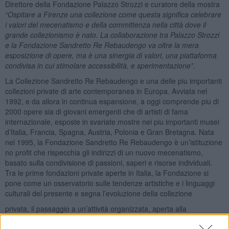
Direttore della Fondazione Palazzo Strozzi e curatore della mostra
“Ospitare a Firenze una
collezione come questa significa celebrare
i valori del mecenatismo e della committenza nella città dove il
grande
collezionismo è nato. La collaborazione tra Palazzo Strozzi
e la Fondazione Sandretto Re Rebaudengo va oltre la mera
esposizione di opere, ma è una sinergia di valori, una piattaforma
condivisa in cui stimolare accessibilità, e sperimentazione”.
La Collezione Sandretto Re Rebaudengo e una delle piu importanti
collezioni private di arte contemporanea in Europa. Avviata nel
1992, e da allora in continua espansione, a oggi comprende piu di
2000 opere sia di giovani emergenti che di artisti di fama
internazionale, esposte in svariate mostre nei piu importanti musei
d’Italia, Francia, Spagna, Austria, Polonia e Gran Bretagna. Nata
nel 1995, la Fondazione Sandretto Re Rebaudengo è un’istituzione
no profit che rispecchia gli indirizzi di un nuovo mecenatismo,
basato sulla condivisione di passioni, saperi e risorse individuali.
Tra le prime fondazioni private aperte in Italia, la Fondazione si
pone come un osservatorio sulle tendenze artistiche e i linguaggi
culturali del presente e segna l’evoluzione della collezione
privata, il passaggio a un’attività organizzata, aperta alla
dimensione pubblica. Nelle sue sedi di Torino e Guarene, la
Fondazione organizza e promuove mostre, attivita e progetti che