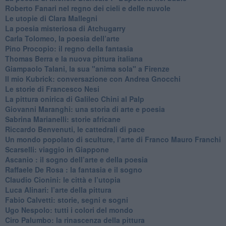
Roberto Fanari nel regno dei cieli e delle nuvole
Le utopie di Clara Mallegni
​La poesia misteriosa di Atchugarry
Carla Tolomeo, la poesia dell’arte
Pino Procopio: il regno della fantasia
Thomas Berra e la nuova pittura italiana
Giampaolo Talani, la sua "anima sola" a Firenze
Il mio Kubrick: conversazione con Andrea Gnocchi
Le storie di Francesco Nesi
​La pittura onirica di Galileo Chini al Palp
​Giovanni Maranghi: una storia di arte e poesia
Sabrina Marianelli: storie africane
​Riccardo Benvenuti, le cattedrali di pace
​Un mondo popolato di sculture, l’arte di Franco Mauro Franchi
​Scarselli: viaggio in Giappone
​Ascanio : il sogno dell’arte e della poesia
Raffaele De Rosa : la fantasia e il sogno
​Claudio Cionini: le città e l’utopia
Luca Alinari: l’arte della pittura
​Fabio Calvetti: storie, segni e sogni
Ugo Nespolo: tutti i colori del mondo
​Ciro Palumbo: la rinascenza della pittura