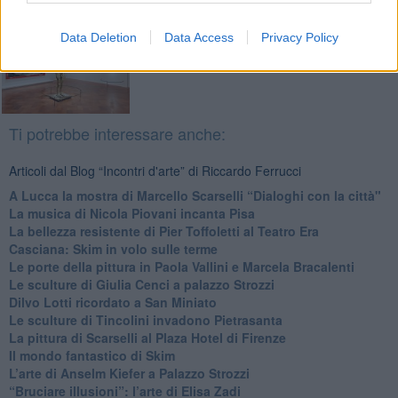
Data Deletion
Data Access
Privacy Policy
Ti potrebbe interessare anche:
Articoli dal Blog “Incontri d'arte” di Riccardo Ferrucci
A Lucca la mostra di Marcello Scarselli “Dialoghi con la città"
​La musica di Nicola Piovani incanta Pisa
​La bellezza resistente di Pier Toffoletti al Teatro Era
​Casciana: Skim in volo sulle terme
​Le porte della pittura in Paola Vallini e Marcela Bracalenti
​Le sculture di Giulia Cenci a palazzo Strozzi
​Dilvo Lotti ricordato a San Miniato
​Le sculture di Tincolini invadono Pietrasanta
La pittura di Scarselli al Plaza Hotel di Firenze
​Il mondo fantastico di Skim
​L’arte di Anselm Kiefer a Palazzo Strozzi
​“Bruciare illusioni”: l’arte di Elisa Zadi