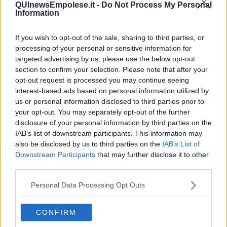
QUInewsEmpolese.it -
Do Not Process My Personal
pongono al centro gli artisti del presente insieme alla diffusione
Information
della conoscenza dell’arte e la formazione di un pubblico ampio,
coinvolto e partecipe.
If you wish to opt-out of the sale, sharing to third parties, or
Riccardo Ferrucci
processing of your personal or sensitive information for
targeted advertising by us, please use the below opt-out
section to confirm your selection. Please note that after your
opt-out request is processed you may continue seeing
interest-based ads based on personal information utilized by
us or personal information disclosed to third parties prior to
Se vuoi leggere le notizie principali della Toscana iscriviti alla
your opt-out. You may separately opt-out of the further
Newsletter QUInews - ToscanaMedia.
Arriva gratis tutti i giorni
disclosure of your personal information by third parties on the
alle 20:00 direttamente nella tua casella di posta.
IAB’s list of downstream participants. This information may
also be disclosed by us to third parties on the
IAB’s List of
Basta cliccare
QUI
Downstream Participants
that may further disclose it to other
third parties.
Fotogallery
Personal Data Processing Opt Outs
CONFIRM