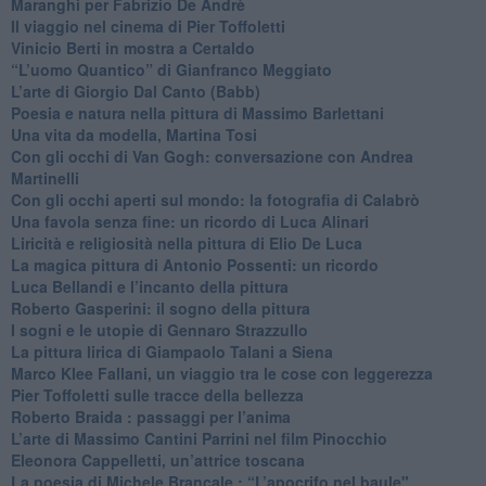
Maranghi per Fabrizio De Andrè
​Il viaggio nel cinema di Pier Toffoletti
Vinicio Berti in mostra a Certaldo
“L’uomo Quantico” di Gianfranco Meggiato
​L’arte di Giorgio Dal Canto (Babb)
Poesia e natura nella pittura di Massimo Barlettani
Una vita da modella, Martina Tosi
​Con gli occhi di Van Gogh: conversazione con Andrea
Martinelli
​Con gli occhi aperti sul mondo: la fotografia di Calabrò
Una favola senza fine: un ricordo di Luca Alinari
Liricità e religiosità nella pittura di Elio De Luca
La magica pittura di Antonio Possenti: un ricordo
Luca Bellandi e l’incanto della pittura
​Roberto Gasperini: il sogno della pittura
I sogni e le utopie di Gennaro Strazzullo
La pittura lirica di Giampaolo Talani a Siena
​Marco Klee Fallani, un viaggio tra le cose con leggerezza
​Pier Toffoletti sulle tracce della bellezza
​Roberto Braida : passaggi per l’anima
​L’arte di Massimo Cantini Parrini nel film Pinocchio
Eleonora Cappelletti, un’attrice toscana
​La poesia di Michele Brancale : “L’apocrifo nel baule"