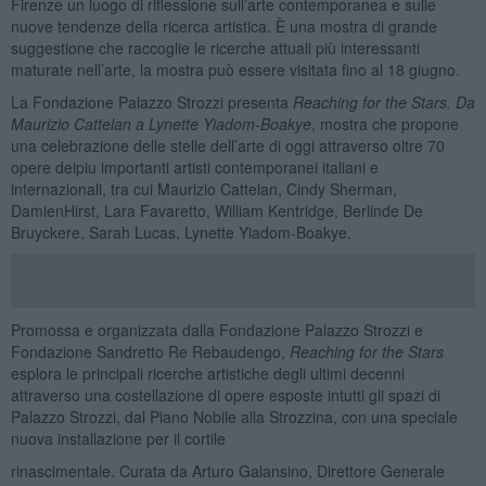
Firenze un luogo di riflessione sull’arte contemporanea e sulle
nuove tendenze della ricerca artistica. È una mostra di grande
suggestione che raccoglie le ricerche attuali più interessanti
maturate nell’arte, la mostra può essere visitata fino al 18 giugno.
La Fondazione Palazzo Strozzi presenta
Reaching for the Stars. Da
Maurizio Cattelan a Lynette Yiadom-Boakye
, mostra che propone
una celebrazione delle stelle dell’arte di oggi attraverso oltre 70
opere deipiu importanti artisti contemporanei italiani e
internazionali, tra cui Maurizio Cattelan, Cindy Sherman,
DamienHirst, Lara Favaretto, William Kentridge, Berlinde De
Bruyckere, Sarah Lucas, Lynette Yiadom-Boakye.
Promossa e organizzata dalla Fondazione Palazzo Strozzi e
Fondazione Sandretto Re Rebaudengo,
Reaching for the Stars
esplora le principali ricerche artistiche degli ultimi decenni
attraverso una costellazione di opere esposte intutti gli spazi di
Palazzo Strozzi, dal Piano Nobile alla Strozzina, con una speciale
nuova installazione per il cortile
rinascimentale. Curata da Arturo Galansino, Direttore Generale