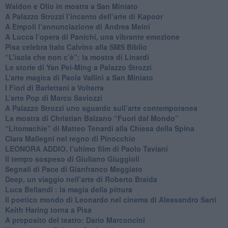
​Waldon e Olio in mostra a San Miniato
​A Palazzo Strozzi l’incanto dell’arte di Kapoor
​A Empoli l’annunciazione di Andrea Meini
A Lucca l’opera di Panichi, una vibrante emozione
Pisa celebra Italo Calvino alla SMS Biblio
“L’isola che non c’è”: la mostra di Linardi
​Le storie di Yan Pei-Ming a Palazzo Strozzi
​L’arte magica di Paola Vallini a San Miniato
​I Fiori di Barlettani a Volterra
​L’arte Pop di Marco Saviozzi
​A Palazzo Strozzi uno sguardo sull’arte contemporanea
La mostra di Christian Balzano “Fuori dal Mondo”
​“Litomachie” di Matteo Tenardi alla Chiesa della Spina
​Clara Mallegni nel regno di Pinocchio
​LEONORA ADDIO, l’ultimo film di Paolo Taviani
Il tempo sospeso di Giuliano Giuggioli
Segnali di Pace di Gianfranco Meggiato
​Deep, un viaggio nell’arte di Roberto Braida
​Luca Bellandi : la magia della pittura
​Il poetico mondo di Leonardo nel cinema di Alessandro Sarti
​Keith Haring torna a Pisa
​A proposito del teatro: Dario Marconcini