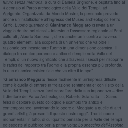
futuro senza memoria,
a cura di Daniela Brignone, è ospitata fino al
4 gennaio al Parco archeologico della Valle dei Templi, ad
Agrigento. Organizzata da Mondo Mostre, la personale prevede
anche un’installazione all’ingresso del Museo archeologico Pietro
Griffo.
L’uomo quantico
di
Gianfranco Meggiato
ci invita a un
viaggio dentro noi stessi – interviene l’assessore regionale ai Beni
culturali , Alberto Samonà -, che è anche un incontro attraverso i
quattro elementi, alla scoperta di un universo che va oltre il
razionale per incastonare l’uomo in una dimensione cosmica. Il
dialogo tra contemporaneo e antico si riempie nella Valle dei
Templi, di un nuovo significato che attraversa i secoli per riscoprire
le radici del rapporto tra l’uomo e la propria essenza più profonda,
in una dinamica esistenziale che va oltre il tempo”.
“
Gianfranco Meggiato
riesce facilmente in un’impresa difficile
come è quella di entrare in “relazione sentimentale” con il sito della
Valle dei Templi, senza farsi sopraffare dalla sua imponenza – dice
il direttore del Parco Archeologico, Roberto Sciarratta – . Siamo
felici di ospitare questo colloquio e scambio tra antico e
contemporaneo, avvicinando le opere di Meggiato a quelle di altri
grandi artisti già presenti di questo nostro oggi”. Tredici opere
monumentali in tutto, di cui quattro pensate per la Valle dei Templi
ed esposte al pubblico per la prima volta:
Lo specchio dell’Assoluto