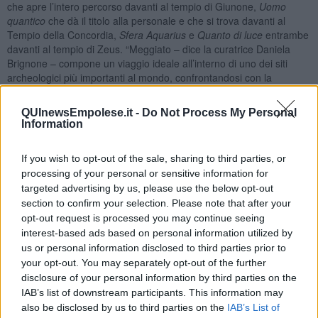
che apre l’intero percorso davanti al tempio di Giunone,
Uomo
quantico
che dà il titolo alla personale e che si trova davanti al
Tempio della Concordia,
Sfera Aquarius
e
Quanto di luce
entrambe
davanti al tempio di Zeus. “Meggiato – dice la curatrice Daniela
Brignone – compone un viaggio ideale all’interno di uno dei siti
archeologici più importanti al mondo, confrontandosi con la
memoria del passato e le prospettive enigmatiche del futuro,
riflettendo sull’uomo alla ricerca di sé. Le opere in mostra
QUInewsEmpolese.it -
Do Not Process My Personal
dischiudono un mondo interiore intorno al quale ruota un repertorio
Information
di personaggi mitologici e di simboli che diventano allegoria dello
spazio vitale dell’uomo. La scienza quantistica alla quale si ispira
If you wish to opt-out of the sale, sharing to third parties, or
l’artista ne svela il mistero e le connessioni cosmiche”.
processing of your personal or sensitive information for
Meggiato traccia una strada, riflettendo la propria immagine in
targeted advertising by us, please use the below opt-out
sfere, lucide pieghe e morbide volute, materiali non nobili che
section to confirm your selection. Please note that after your
vengono assemblati: nasce così L’Uomo quantico [fusione in
opt-out request is processed you may continue seeing
alluminio verniciato, con sfere in acciaio inox] assemblato
interest-based ads based on personal information utilized by
dall’artista senza un disegno preparatorio, dinnanzi al Tempio della
us or personal information disclosed to third parties prior to
Concordia.
your opt-out. You may separately opt-out of the further
Riccardo Ferrucci
disclosure of your personal information by third parties on the
IAB’s list of downstream participants. This information may
also be disclosed by us to third parties on the
IAB’s List of