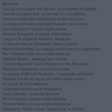
Martinelli
​Con gli occhi aperti sul mondo: la fotografia di Calabrò
Una favola senza fine: un ricordo di Luca Alinari
Liricità e religiosità nella pittura di Elio De Luca
La magica pittura di Antonio Possenti: un ricordo
Luca Bellandi e l’incanto della pittura
​Roberto Gasperini: il sogno della pittura
I sogni e le utopie di Gennaro Strazzullo
La pittura lirica di Giampaolo Talani a Siena
​Marco Klee Fallani, un viaggio tra le cose con leggerezza
​Pier Toffoletti sulle tracce della bellezza
​Roberto Braida : passaggi per l’anima
​L’arte di Massimo Cantini Parrini nel film Pinocchio
Eleonora Cappelletti, un’attrice toscana
​La poesia di Michele Brancale : “L’apocrifo nel baule"
Roberto Fanari nel regno dei cieli e delle nuvole
Le utopie di Clara Mallegni
​La poesia misteriosa di Atchugarry
Carla Tolomeo, la poesia dell’arte
Pino Procopio: il regno della fantasia
Thomas Berra e la nuova pittura italiana
Giampaolo Talani, la sua "anima sola" a Firenze