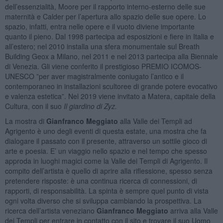
dell’essenzialità, Moore per il rapporto interno-esterno delle sue
maternità e Calder per l’apertura allo spazio delle sue opere. Lo
spazio, infatti, entra nelle opere e il vuoto diviene importante
quanto il pieno. Dal 1998 partecipa ad esposizioni e fiere in Italia e
all’estero; nel 2010 installa una sfera monumentale sul Breath
Building Geox a Milano, nel 2011 e nel 2013 partecipa alla Biennale
di Venezia. Gli viene conferito il prestigioso PREMIO ICOMOS-
UNESCO ”per aver magistralmente coniugato l’antico e il
contemporaneo in installazioni scultoree di grande potere evocativo
e valenza estetica”. Nel 2019 viene invitato a Matera, capitale della
Cultura, con il suo
Il giardino di Zyz.
La mostra di
Gianfranco Meggiato
alla Valle dei Templi
ad
Agrigento è uno degli eventi di questa estate, una mostra che fa
dialogare il passato con il presente, attraverso un sottile gioco di
arte e poesia. E’ un viaggio nello spazio e nel tempo che spesso
approda in luoghi magici come la Valle dei Templi di Agrigento. Il
compito dell’artista è quello di aprire alla riflessione, spesso senza
pretendere risposte: è una continua ricerca di connessioni, di
rapporti, di responsabilità. La spinta è sempre quel punto di vista
ogni volta diverso che si sviluppa cambiando la prospettiva. La
ricerca dell’artista veneziano
Gianfranco Meggiato
arriva alla Valle
dei Templi per entrare in contatto con il sito e trovare il suo Uomo