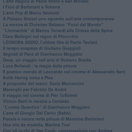
​L’arte magica di Paola Vallini a San Miniato
​I Fiori di Barlettani a Volterra
​L’arte Pop di Marco Saviozzi
​A Palazzo Strozzi uno sguardo sull’arte contemporanea
La mostra di Christian Balzano “Fuori dal Mondo”
​“Litomachie” di Matteo Tenardi alla Chiesa della Spina
​Clara Mallegni nel regno di Pinocchio
​LEONORA ADDIO, l’ultimo film di Paolo Taviani
Il tempo sospeso di Giuliano Giuggioli
Segnali di Pace di Gianfranco Meggiato
​Deep, un viaggio nell’arte di Roberto Braida
​Luca Bellandi : la magia della pittura
​Il poetico mondo di Leonardo nel cinema di Alessandro Sarti
​Keith Haring torna a Pisa
​A proposito del teatro: Dario Marconcini
Maranghi per Fabrizio De Andrè
​Il viaggio nel cinema di Pier Toffoletti
Vinicio Berti in mostra a Certaldo
“L’uomo Quantico” di Gianfranco Meggiato
​L’arte di Giorgio Dal Canto (Babb)
Poesia e natura nella pittura di Massimo Barlettani
Una vita da modella, Martina Tosi
​Con gli occhi di Van Gogh: conversazione con Andrea