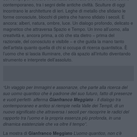
contemporaneo, tra i segni delle antiche civiltà. Sculture di oggi
incontrano le architetture di ieri. Leghe di metallo che sfidano le
forme conosciute, blocchi di pietra che hanno sfidato i secoli. E
ancora: alberi, natura, ombre, luce. Un dialogo profondo, delicato e
magnetico che attraversa Spazio e Tempo. Un inno all’uomo, alla
creatività e, ancora prima, a ciò che sta dietro – prima del
razionale, del conosciuto e visibile – e che guida la mano tanto
dell’artista quanto quella di chi si occupa di ricerca quantistica. È
l’uomo che si lascia illuminare, che dà spazio all’intuito diventando
strumento e interprete dell’assoluto.
“Un viaggio per immagini e assonanze, che parte alla ricerca del
suo uomo quantico che è padrone del suo futuro, fatto di presenze
e vuoti perfetti- afferma
Gianfranco Meggiato
-
il dialogo tra
contemporaneo e antico si riempie nella Valle dei Templi, di un
nuovo significato che attraversa i secoli per riscoprire le radici del
rapporto tra l’uomo e la propria essenza più profonda, in una
dinamica esistenziale che va oltre il tempo”.
La mostra di
Gianfranco Meggiato
L’uomo quantico, non c’è