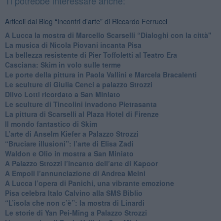
Ti potrebbe interessare anche:
Articoli dal Blog “Incontri d'arte” di Riccardo Ferrucci
A Lucca la mostra di Marcello Scarselli “Dialoghi con la città"
​La musica di Nicola Piovani incanta Pisa
​La bellezza resistente di Pier Toffoletti al Teatro Era
​Casciana: Skim in volo sulle terme
​Le porte della pittura in Paola Vallini e Marcela Bracalenti
​Le sculture di Giulia Cenci a palazzo Strozzi
​Dilvo Lotti ricordato a San Miniato
​Le sculture di Tincolini invadono Pietrasanta
La pittura di Scarselli al Plaza Hotel di Firenze
​Il mondo fantastico di Skim
​L’arte di Anselm Kiefer a Palazzo Strozzi
​“Bruciare illusioni”: l’arte di Elisa Zadi
​Waldon e Olio in mostra a San Miniato
​A Palazzo Strozzi l’incanto dell’arte di Kapoor
​A Empoli l’annunciazione di Andrea Meini
A Lucca l’opera di Panichi, una vibrante emozione
Pisa celebra Italo Calvino alla SMS Biblio
“L’isola che non c’è”: la mostra di Linardi
​Le storie di Yan Pei-Ming a Palazzo Strozzi