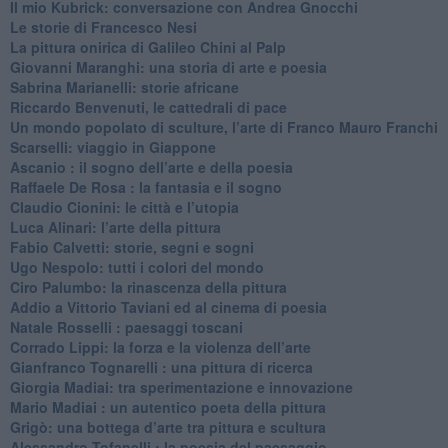
Il mio Kubrick: conversazione con Andrea Gnocchi
Le storie di Francesco Nesi
​La pittura onirica di Galileo Chini al Palp
​Giovanni Maranghi: una storia di arte e poesia
Sabrina Marianelli: storie africane
​Riccardo Benvenuti, le cattedrali di pace
​Un mondo popolato di sculture, l’arte di Franco Mauro Franchi
​Scarselli: viaggio in Giappone
​Ascanio : il sogno dell’arte e della poesia
Raffaele De Rosa : la fantasia e il sogno
​Claudio Cionini: le città e l’utopia
Luca Alinari: l’arte della pittura
​Fabio Calvetti: storie, segni e sogni
Ugo Nespolo: tutti i colori del mondo
​Ciro Palumbo: la rinascenza della pittura
​Addio a Vittorio Taviani ed al cinema di poesia
​Natale Rosselli : paesaggi toscani
​Corrado Lippi: la forza e la violenza dell’arte
Gianfranco Tognarelli : una pittura di ricerca
Giorgia Madiai: tra sperimentazione e innovazione
Mario Madiai : un autentico poeta della pittura
Grigò: una bottega d’arte tra pittura e scultura
Alessandro Tofanelli : la poesia del paesaggio