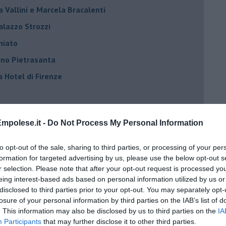
la Vallini e Marcela Bracalenti
palazzo Strozzi
iniato
dono Pietrasanta
a Hotel di Firenze
azzo Strozzi
mpolese.it -
Do Not Process My Personal Information
Elisa Zadi
n Miniato
to opt-out of the sale, sharing to third parties, or processing of your per
formation for targeted advertising by us, please use the below opt-out s
ell’arte di Kapoor
r selection. Please note that after your opt-out request is processed y
Andrea Meini
eing interest-based ads based on personal information utilized by us or
disclosed to third parties prior to your opt-out. You may separately opt-
na vibrante emozione
losure of your personal information by third parties on the IAB’s list of
a SMS Biblio
. This information may also be disclosed by us to third parties on the
IA
Participants
that may further disclose it to other third parties.
a di Linardi