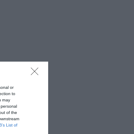
sonal or
ection to
ou may
 personal
out of the
 downstream
B’s List of