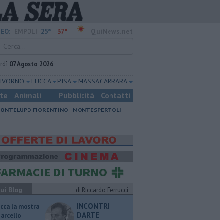
25°
37°
EO:
EMPOLI
QuiNews.net
rdì
07 Agosto 2026
LIVORNO
LUCCA
PISA
MASSA CARRARA
ste
Animali
Pubblicità
Contatti
ONTELUPO FIORENTINO
MONTESPERTOLI
ui Blog
di Riccardo Ferrucci
INCONTRI
ucca la mostra
D'ARTE
Marcello