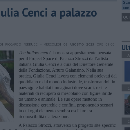
Scar
iulia Cenci a palazzo
con 
QUI
DI RICCARDO FERRUCCI - MERCOLEDÌ
06 AGOSTO 2025
ORE 09:00
Ult
The hollow men
è la mostra appositamente pensata
A
per il Project Space di Palazzo Strozzi dall’artista
italiana Giulia Cenci e a cura del Direttore Generale
della Fondazione, Arturo Galansino. Nella sua
pratica, Giulia Cenci lavora con elementi prelevati dal
quotidiano e dal mondo industriale, trasformandoli in
paesaggi e habitat immaginari dove scarti, resti e
C
materiali di recupero si mescolano con figure ibride
tra umano e animale. Le sue opere mettono in
discussione gerarchie e confini, proponendo scenari
in cui ogni elemento sembra oscillare tra
riconoscibilità e alterazione.
C
A Palazzo Strozzi, attraverso un progetto site-specific