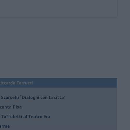
Riccardo Ferrucci
Scarselli “Dialoghi con la città"
ncanta Pisa
r Toffoletti al Teatro Era
terme