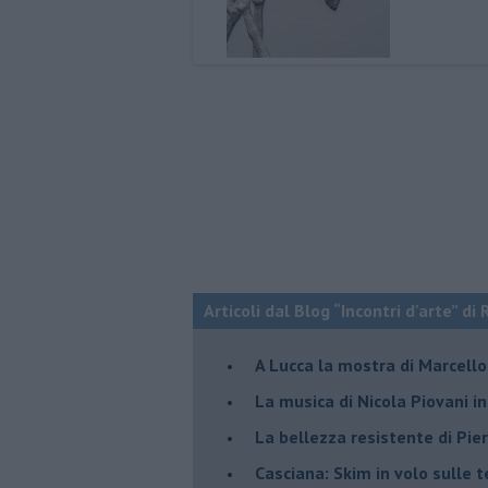
Articoli dal Blog “Incontri d'arte” di 
A Lucca la mostra di Marcello 
​La musica di Nicola Piovani i
​La bellezza resistente di Pie
​Casciana: Skim in volo sulle 