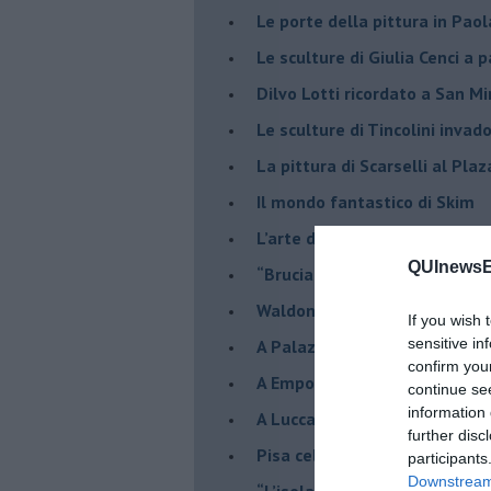
​Le porte della pittura in Pao
​Le sculture di Giulia Cenci a 
​Dilvo Lotti ricordato a San M
​Le sculture di Tincolini inva
La pittura di Scarselli al Plaz
​Il mondo fantastico di Skim
​L’arte di Anselm Kiefer a Pal
QUInewsE
​“Bruciare illusioni”: l’arte di 
​Waldon e Olio in mostra a Sa
If you wish 
sensitive in
​A Palazzo Strozzi l’incanto d
confirm you
​A Empoli l’annunciazione di 
continue se
information 
A Lucca l’opera di Panichi, u
further disc
Pisa celebra Italo Calvino all
participants
Downstream 
“L’isola che non c’è”: la mostr