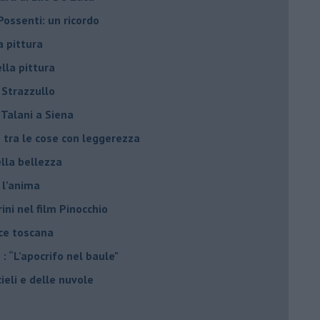
Possenti: un ricordo
a pittura
ella pittura
 Strazzullo
 Talani a Siena
o tra le cose con leggerezza
ella bellezza
 l’anima
ini nel film Pinocchio
ice toscana
 : “L’apocrifo nel baule"
ieli e delle nuvole