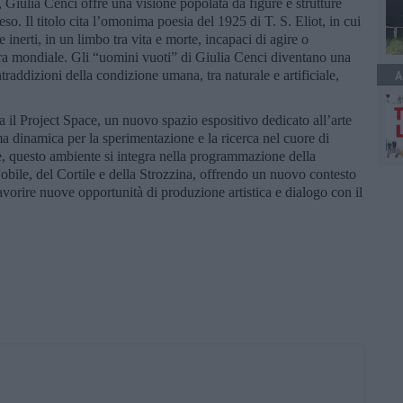
, Giulia Cenci offre una visione popolata da figure e strutture
. Il titolo cita l’omonima poesia del 1925 di T. S. Eliot, in cui
inerti, in un limbo tra vita e morte, incapaci di agire o
ra mondiale. Gli “uomini vuoti” di Giulia Cenci diventano una
ontraddizioni della condizione umana, tra naturale e artificiale,
A
 il Project Space, un nuovo spazio espositivo dedicato all’arte
 dinamica per la sperimentazione e la ricerca nel cuore di
le, questo ambiente si integra nella programmazione della
bile, del Cortile e della Strozzina, offrendo un nuovo contesto
favorire nuove opportunità di produzione artistica e dialogo con il