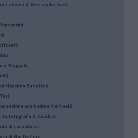
 nel cinema di Alessandro Sarti
 Marconcini
rè
offoletti
aldo
anco Meggiato
abb)
 di Massimo Barlettani
Tosi
nversazione con Andrea Martinelli
: la fotografia di Calabrò
rdo di Luca Alinari
tura di Elio De Luca