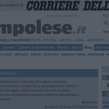
alla audience di
o
Aggiornato alle 12:56
MET
Vene
UGELLO
VALDISIEVE
PRATO
PISTOIA
AREZZO
SIENA
GROSSETO
Lavoro
Cultura e Spettacolo
Eventi
Sport
Blog
Intervi
TO GUIDI
CERTALDO
EMPOLI
FUCECCHIO
GAMBASSI TERME
MONTAIONE
M
o Ferrucci
tedera e vive a Calcinaia. Giornalista e critico ha
sul cinema e sull’arte. Tra le sue pubblicazioni “Paolo e
 del Paesaggio”, editore Gremese. Ha diretto la rivista
Q
laborato con importanti istituzioni pubbliche. Attualmente è
Toscana.
Vedi tutti
A L
gli articoli del blog di Riccardo Ferrucci
di 