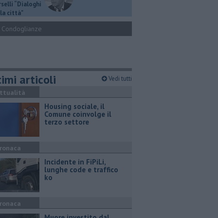
selli “Dialoghi
la città"
Condoglianze
imi articoli
Vedi tutti
ttualità
​Housing sociale, il
Comune coinvolge il
terzo settore
ronaca
Incidente in FiPiLi,
lunghe code e traffico
ko
ronaca
Muore investito dal