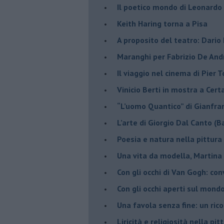
​Il poetico mondo di Leonardo
​Keith Haring torna a Pisa
​A proposito del teatro: Dario
Maranghi per Fabrizio De And
​Il viaggio nel cinema di Pier T
Vinicio Berti in mostra a Cert
“L’uomo Quantico” di Gianfr
​L’arte di Giorgio Dal Canto (B
Poesia e natura nella pittura
Una vita da modella, Martina 
​Con gli occhi di Van Gogh: co
​Con gli occhi aperti sul mondo
Una favola senza fine: un rico
Liricità e religiosità nella pit