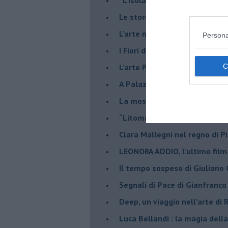
​Le storie di Yan Pei-Ming a P
​L’arte magica di Paola Vallin
Persona
​I Fiori di Barlettani a Volterra
​L’arte Pop di Marco Saviozzi
​A Palazzo Strozzi uno sguar
La mostra di Christian Balza
​“Litomachie” di Matteo Tenar
​Clara Mallegni nel regno di P
​LEONORA ADDIO, l’ultimo film
Il tempo sospeso di Giuliano 
Segnali di Pace di Gianfranc
​Deep, un viaggio nell’arte di
​Luca Bellandi : la magia della