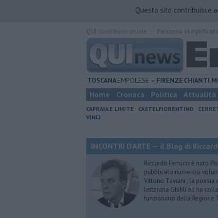
Questo sito contribuisce 
QUI
quotidiano online.
Percorso semplificat
TOSCANA
EMPOLESE
FIRENZE
CHIANTI
M
Home
Cronaca
Politica
Attualità
CAPRAIA E LIMITE
CASTELFIORENTINO
CERRE
VINCI
INCONTRI D'ARTE — il Blog di Riccard
Riccardo Ferrucci è nato Pon
pubblicato numerosi volumi 
Vittorio Taviani , la poesia
letteraria Ghibli ed ha col
funzionario della Regione 