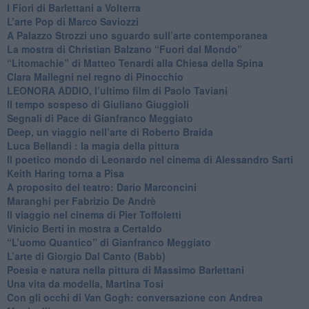
​I Fiori di Barlettani a Volterra
​L’arte Pop di Marco Saviozzi
​A Palazzo Strozzi uno sguardo sull’arte contemporanea
La mostra di Christian Balzano “Fuori dal Mondo”
​“Litomachie” di Matteo Tenardi alla Chiesa della Spina
​Clara Mallegni nel regno di Pinocchio
​LEONORA ADDIO, l’ultimo film di Paolo Taviani
Il tempo sospeso di Giuliano Giuggioli
Segnali di Pace di Gianfranco Meggiato
​Deep, un viaggio nell’arte di Roberto Braida
​Luca Bellandi : la magia della pittura
​Il poetico mondo di Leonardo nel cinema di Alessandro Sarti
​Keith Haring torna a Pisa
​A proposito del teatro: Dario Marconcini
Maranghi per Fabrizio De Andrè
​Il viaggio nel cinema di Pier Toffoletti
Vinicio Berti in mostra a Certaldo
“L’uomo Quantico” di Gianfranco Meggiato
​L’arte di Giorgio Dal Canto (Babb)
Poesia e natura nella pittura di Massimo Barlettani
Una vita da modella, Martina Tosi
​Con gli occhi di Van Gogh: conversazione con Andrea