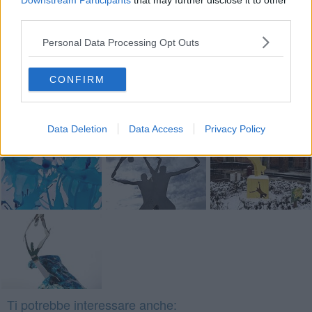
Downstream Participants
that may further disclose it to other
third parties.
Se vuoi leggere le notizie principali della Toscana iscriviti alla
Personal Data Processing Opt Outs
Newsletter QUInews - ToscanaMedia.
Arriva gratis tutti i giorni
alle 20:00 direttamente nella tua casella di posta.
CONFIRM
Basta cliccare
QUI
Fotogallery
Data Deletion
Data Access
Privacy Policy
Ti potrebbe interessare anche: