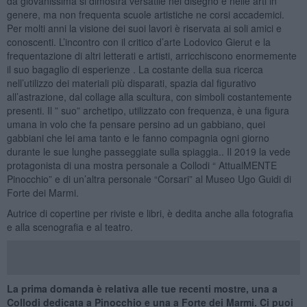
da giovanissima si dimostra versatile nel disegno e nelle arti in
genere, ma non frequenta scuole artistiche ne corsi accademici.
Per molti anni la visione dei suoi lavori è riservata ai soli amici e
conoscenti. L’incontro con il critico d’arte Lodovico Gierut e la
frequentazione di altri letterati e artisti, arricchiscono enormemente
il suo bagaglio di esperienze . La costante della sua ricerca
nell’utilizzo dei materiali più disparati, spazia dal figurativo
all’astrazione, dal collage alla scultura, con simboli costantemente
presenti. Il ” suo” archetipo, utilizzato con frequenza, è una figura
umana in volo che fa pensare persino ad un gabbiano, quei
gabbiani che lei ama tanto e le fanno compagnia ogni giorno
durante le sue lunghe passeggiate sulla spiaggia.. Il 2019 la vede
protagonista di una mostra personale a Collodi “ AttualMENTE
Pinocchio” e di un’altra personale “Corsari” al Museo Ugo Guidi di
Forte dei Marmi.
Autrice di copertine per riviste e libri, è dedita anche alla fotografia
e alla scenografia e al teatro.
La prima domanda è relativa alle tue recenti mostre, una a
Collodi dedicata a Pinocchio e una a Forte dei Marmi. Ci puoi