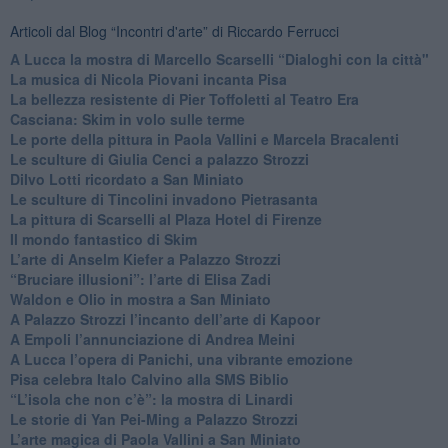
Articoli dal Blog “Incontri d'arte” di Riccardo Ferrucci
A Lucca la mostra di Marcello Scarselli “Dialoghi con la città"
​La musica di Nicola Piovani incanta Pisa
​La bellezza resistente di Pier Toffoletti al Teatro Era
​Casciana: Skim in volo sulle terme
​Le porte della pittura in Paola Vallini e Marcela Bracalenti
​Le sculture di Giulia Cenci a palazzo Strozzi
​Dilvo Lotti ricordato a San Miniato
​Le sculture di Tincolini invadono Pietrasanta
La pittura di Scarselli al Plaza Hotel di Firenze
​Il mondo fantastico di Skim
​L’arte di Anselm Kiefer a Palazzo Strozzi
​“Bruciare illusioni”: l’arte di Elisa Zadi
​Waldon e Olio in mostra a San Miniato
​A Palazzo Strozzi l’incanto dell’arte di Kapoor
​A Empoli l’annunciazione di Andrea Meini
A Lucca l’opera di Panichi, una vibrante emozione
Pisa celebra Italo Calvino alla SMS Biblio
“L’isola che non c’è”: la mostra di Linardi
​Le storie di Yan Pei-Ming a Palazzo Strozzi
​L’arte magica di Paola Vallini a San Miniato