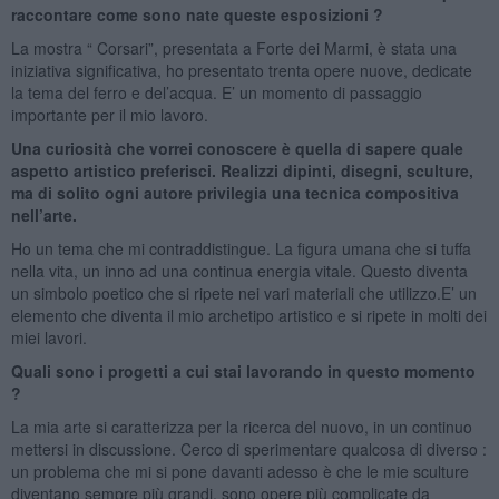
raccontare come sono nate queste esposizioni ?
La mostra “ Corsari”, presentata a Forte dei Marmi, è stata una
iniziativa significativa, ho presentato trenta opere nuove, dedicate
la tema del ferro e del’acqua. E’ un momento di passaggio
importante per il mio lavoro.
Una curiosità che vorrei conoscere è quella di sapere quale
aspetto artistico preferisci. Realizzi dipinti, disegni, sculture,
ma di solito ogni autore privilegia una tecnica compositiva
nell’arte.
Ho un tema che mi contraddistingue. La figura umana che si tuffa
nella vita, un inno ad una continua energia vitale. Questo diventa
un simbolo poetico che si ripete nei vari materiali che utilizzo.E’ un
elemento che diventa il mio archetipo artistico e si ripete in molti dei
miei lavori.
Quali sono i progetti a cui stai lavorando in questo momento
?
La mia arte si caratterizza per la ricerca del nuovo, in un continuo
mettersi in discussione. Cerco di sperimentare qualcosa di diverso :
un problema che mi si pone davanti adesso è che le mie sculture
diventano sempre più grandi, sono opere più complicate da