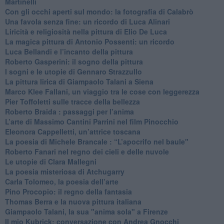
Martinelli
​Con gli occhi aperti sul mondo: la fotografia di Calabrò
Una favola senza fine: un ricordo di Luca Alinari
Liricità e religiosità nella pittura di Elio De Luca
La magica pittura di Antonio Possenti: un ricordo
Luca Bellandi e l’incanto della pittura
​Roberto Gasperini: il sogno della pittura
I sogni e le utopie di Gennaro Strazzullo
La pittura lirica di Giampaolo Talani a Siena
​Marco Klee Fallani, un viaggio tra le cose con leggerezza
​Pier Toffoletti sulle tracce della bellezza
​Roberto Braida : passaggi per l’anima
​L’arte di Massimo Cantini Parrini nel film Pinocchio
Eleonora Cappelletti, un’attrice toscana
​La poesia di Michele Brancale : “L’apocrifo nel baule"
Roberto Fanari nel regno dei cieli e delle nuvole
Le utopie di Clara Mallegni
​La poesia misteriosa di Atchugarry
Carla Tolomeo, la poesia dell’arte
Pino Procopio: il regno della fantasia
Thomas Berra e la nuova pittura italiana
Giampaolo Talani, la sua "anima sola" a Firenze
Il mio Kubrick: conversazione con Andrea Gnocchi