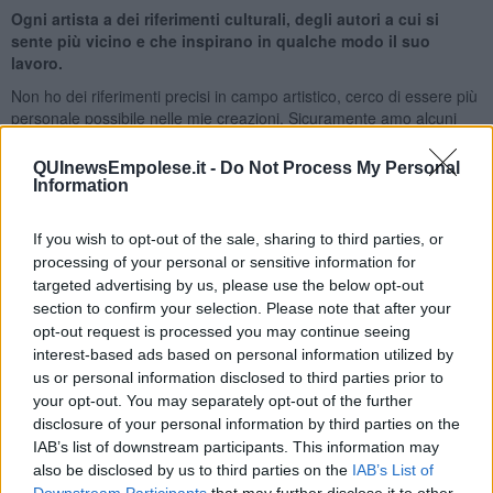
Ogni artista a dei riferimenti culturali, degli autori a cui si
sente più vicino e che inspirano in qualche modo il suo
lavoro.
Non ho dei riferimenti precisi in campo artistico, cerco di essere più
personale possibile nelle mie creazioni. Sicuramente amo alcuni
autori come Emilio Greco o Vedova, ma quando realizzo una mia
opera non guardo nessuno, cerco di trovare una mia strada.
QUInewsEmpolese.it -
Do Not Process My Personal
Adesso sto recitando, come protagonista, in un film e questa
Information
esperienza è molto importante per il mio sviluppo artistico
complessivo.
If you wish to opt-out of the sale, sharing to third parties, or
Cosa influenza la tua arte ?
processing of your personal or sensitive information for
targeted advertising by us, please use the below opt-out
Niente influenza la mia espressività artistica a parte i miei umori. La
section to confirm your selection. Please note that after your
mia è un’arte vissuta a tutto tondo, sento di appartenere alla
opt-out request is processed you may continue seeing
poetica di riferimento, ma non solo. La costante della mia ricerca,
interest-based ads based on personal information utilized by
spazia dal figurativo all’astrazione con molti simboli costantemente
us or personal information disclosed to third parties prior to
presenti.
your opt-out. You may separately opt-out of the further
Riccardo Ferrucci
disclosure of your personal information by third parties on the
IAB’s list of downstream participants. This information may
also be disclosed by us to third parties on the
IAB’s List of