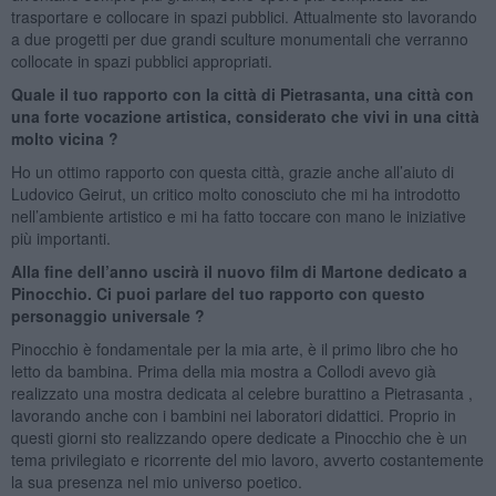
trasportare e collocare in spazi pubblici. Attualmente sto lavorando
a due progetti per due grandi sculture monumentali che verranno
collocate in spazi pubblici appropriati.
Quale il tuo rapporto con la città di Pietrasanta, una città con
una forte vocazione artistica, considerato che vivi in una città
molto vicina ?
Ho un ottimo rapporto con questa città, grazie anche all’aiuto di
Ludovico Geirut, un critico molto conosciuto che mi ha introdotto
nell’ambiente artistico e mi ha fatto toccare con mano le iniziative
più importanti.
Alla fine dell’anno uscirà il nuovo film di Martone dedicato a
Pinocchio. Ci puoi parlare del tuo rapporto con questo
personaggio universale ?
Pinocchio è fondamentale per la mia arte, è il primo libro che ho
letto da bambina. Prima della mia mostra a Collodi avevo già
realizzato una mostra dedicata al celebre burattino a Pietrasanta ,
lavorando anche con i bambini nei laboratori didattici. Proprio in
questi giorni sto realizzando opere dedicate a Pinocchio che è un
tema privilegiato e ricorrente del mio lavoro, avverto costantemente
la sua presenza nel mio universo poetico.