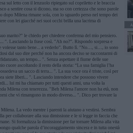
esa sul letto con il lenzuolo ripiegato sul copriletto e le braccia
esco a sentire cosa si dicono, ma so con certezza che sono parole
co dopo Milena rimane sola, con lo sguardo perso nel tempo dei
iere con lei giacché nei suoi occhi brilla una lacrima di
A
 suo marito?" le chiedo per chiedere conferma del mio pensiero.
... ". Lasciando la frase così. "Ah no?”. Rispondo sorpresa e
 volesse tanto bene... a vederlo”. Butto lì. "No…, si…, io sono
dosi dal suo dire perché non ha ancora deciso se raccontarmi di
o fidanzato, un tempo... ". Senza aspettare il fiume delle sue
o cuore ascoltando il resto della storia: “La sua famiglia l’ha
ssedeva un sacco di terra... ". La sua voce ora è triste, così per
ra siete liberi... ". Lasciando intendere che possono vivere
di... lui mi ha chiamato per tutti questi anni, una volta la
anda Milena con tenerezza. "Beh Milena l'amore non ha età, non
iorni che vi rimangono in modo diverso... ". Dico per trovare la
 Milena. La vedo mentre i parenti la aiutano a vestirsi. Sembra
a per collaborare alla sua dimissione e le si legge in faccia che
imane. Si formalizza la dimissione per far tornare Milena alla vita
spongo qualche parola d’incoraggiamento sincera e in tutta onestà