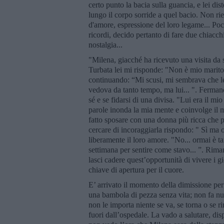
certo punto la bacia sulla guancia, e lei dist
lungo il corpo sorride a quel bacio. Non ri
d'amore, espressione del loro legame... Po
ricordi, decido pertanto di fare due chiacch
nostalgia...
"Milena, giacché ha ricevuto una visita da
Turbata lei mi risponde: "Non è mio marito
continuando: “Mi scusi, mi sembrava che le
vedova da tanto tempo, ma lui... ". Ferman
sé e se fidarsi di una divisa. "Lui era il mi
parole inonda la mia mente e coinvolge il mi
fatto sposare con una donna più ricca che po
cercare di incoraggiarla rispondo: " Sì ma o
liberamente il loro amore. "No... ormai è tar
settimana per sentire come stavo... ”. Rim
lasci cadere quest’opportunità di vivere i g
chiave di apertura per il cuore.
E’ arrivato il momento della dimissione per
una bambola di pezza senza vita; non fa null
non le importa niente se va, se torna o se r
fuori dall’ospedale. La vado a salutare, di