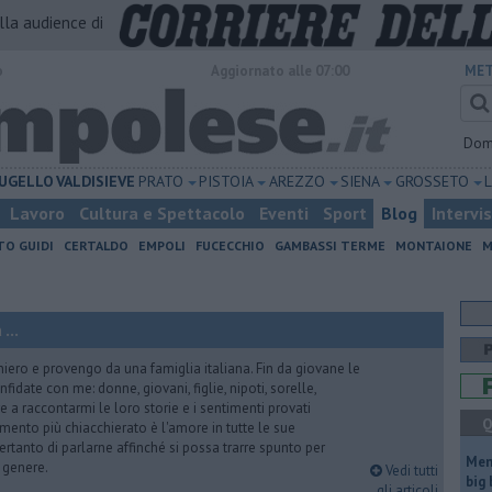
alla audience di
o
Aggiornato alle 07:00
MET
Dom
UGELLO
VALDISIEVE
PRATO
PISTOIA
AREZZO
SIENA
GROSSETO
Lavoro
Cultura e Spettacolo
Eventi
Sport
Blog
Intervi
TO GUIDI
CERTALDO
EMPOLI
FUCECCHIO
GAMBASSI TERME
MONTAIONE
M
...
iero e provengo da una famiglia italiana. Fin da giovane le
idate con me: donne, giovani, figlie, nipoti, sorelle,
e a raccontarmi le loro storie e i sentimenti provati
Q
gomento più chiacchierato è l'amore in tutte le sue
ertanto di parlarne affinché si possa trarre spunto per
Mem
i genere.
Vedi tutti
big
gli articoli