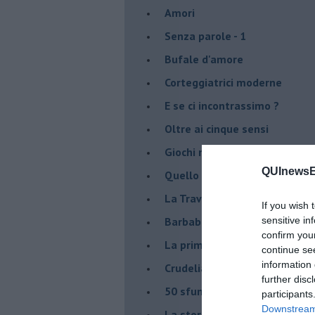
Amori
Senza parole - 1
Bufale d'amore
Corteggiatrici moderne
E se ci incontrassimo ?
Oltre ai cinque sensi
Giochi nel bosco
QUInewsE
Quello che vogliono le donne
La Traviata in versione mode
If you wish 
Barbablù
sensitive in
confirm you
La prima volta
continue se
information 
Crudelia De Mon
further disc
50 sfumature di uomini
participants
Downstream 
La storia di Ao e di Aki