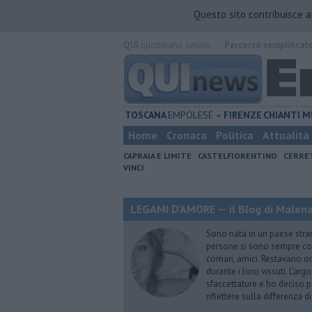
Questo sito contribuisce 
QUI
quotidiano online.
Percorso semplificat
TOSCANA
EMPOLESE
FIRENZE
CHIANTI
M
Home
Cronaca
Politica
Attualità
CAPRAIA E LIMITE
CASTELFIORENTINO
CERRE
VINCI
LEGAMI D'AMORE — il Blog di Malena 
Sono nata in un paese stran
persone si sono sempre conf
comari, amici. Restavano or
durante i loro vissuti. L'ar
sfaccettature e ho deciso p
riflettere sulla differenza d