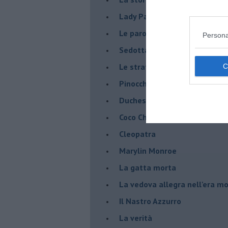
Lady Paola, il principe Gaetan
Le parole di Mina e le rispost
Persona
Sedotta e abbandonata
Le strategie di corteggiamen
Pinocchio
Duchessa e Romeo
Coco Chanel
Cleopatra
Marylin Monroe
La gatta morta
La vedova allegra nell'era m
​Il Nastro Azzurro
La verità