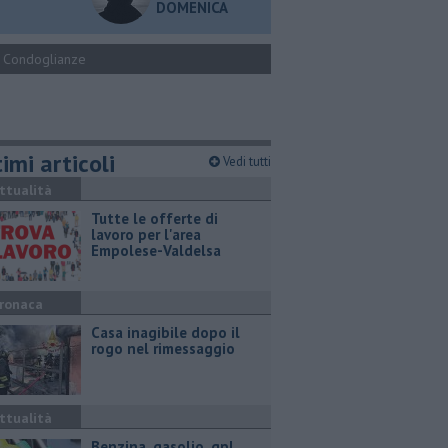
DOMENICA
Condoglianze
imi articoli
Vedi tutti
ttualità
​Tutte le offerte di
lavoro per l'area
Empolese-Valdelsa
ronaca
Casa inagibile dopo il
rogo nel rimessaggio
ttualità
​Benzina, gasolio, gpl,