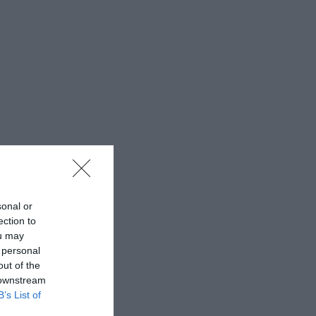
sonal or
ection to
ou may
 personal
out of the
 downstream
B’s List of