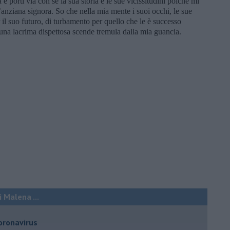
e porti via con sé la sua storia e le sue vicissitudini poiché mi
’anziana signora. So che nella mia mente i suoi occhi, le sue
r il suo futuro, di turbamento per quello che le è successo
una lacrima dispettosa scende tremula dalla mia guancia.
 Malena ...
oronavirus