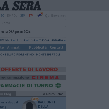
25°
37°
EO:
EMPOLI
QuiNews.net
enica
09 Agosto 2026
LIVORNO
LUCCA
PISA
MASSA CARRARA
ste
Animali
Pubblicità
Contatti
ONTELUPO FIORENTINO
MONTESPERTOLI
ui Blog
di Marco Celati
RACCONTI
orie dopo il
DELLA
 bang