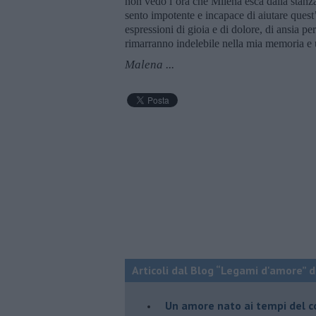
non vedo l’ora che Milena esca dalla stanza 
sento impotente e incapace di aiutare quest
espressioni di gioia e di dolore, di ansia pe
rimarranno indelebile nella mia memoria e 
Malena ...
Articoli dal Blog “Legami d'amore” di
Un amore nato ai tempi del c