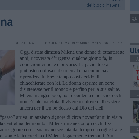
del blog di Malena ...
ena
QUI
DI MALENA ... - DOMENICA
27 DICEMBRE 2015
ORE 15:13
Ult
Oggi è stata dimessa Milena una donna di ottantasette
anni, ricoverata d’urgenza qualche giorno fa, in
A
condizioni critiche e precarie. La paziente era
piuttosto confusa e disorientata ma comincia a
riprendersi in breve tempo così decido di
chiacchierare con lei. La donna esprime un certo
disinteresse per il mondo e perfino per la sua salute.
C
Milena mangia poco, non è contenta e nei suoi occhi
non c’è alcuna gioia di vivere ma dovere di esistere
ancora per il tempo deciso dal Dio dei cieli.
“passo” arriva un anziano signore di circa novant’anni in visita
a centralina dei monitor, Milena rimane con gli occhi fissi
ziano signore con la sua mano segnata dal tempo raccoglie fra le
A
e istante le tenere dita di Milena leggermente tremanti. A un