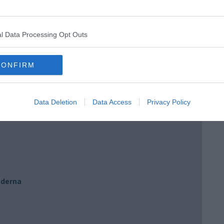
o e Cinzia
e di Adriano
l Data Processing Opt Outs
to
CONFIRM
Data Deletion
Data Access
Privacy Policy
oderna