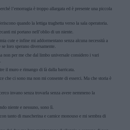
erché l’emorragia è troppo allargata ed è presente una piccola
eriscono quando la lettiga traghetta verso la sala operatoria.
anti mi portano nell’oblio di un niente.
a mia cute e infine mi addormentano senza alcuna necessità a
e se loro sperano diversamente.
 ma non per me che dal limbo universale considero i vari
.
e il muro e rimango di là dalla barricata.
ce che ci sono ma non mi consente di esserci. Ma che storia è
erco invano senza trovarla senza avere nemmeno la
ndo niente e nessuno, sono lì.
con tanto di mascherina e camice monouso e mi sembra di