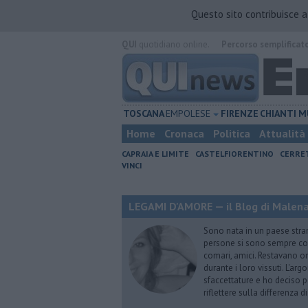
Questo sito contribuisce 
QUI
quotidiano online.
Percorso semplificat
TOSCANA
EMPOLESE
FIRENZE
CHIANTI
M
Home
Cronaca
Politica
Attualità
CAPRAIA E LIMITE
CASTELFIORENTINO
CERRE
VINCI
LEGAMI D'AMORE — il Blog di Malena 
Sono nata in un paese stran
persone si sono sempre conf
comari, amici. Restavano or
durante i loro vissuti. L'ar
sfaccettature e ho deciso p
riflettere sulla differenza d