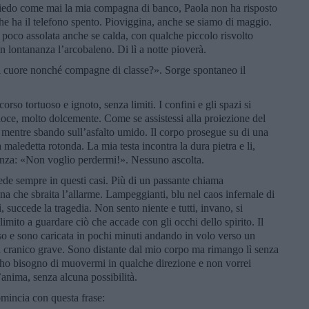
chiedo come mai la mia compagna di banco, Paola non ha risposto
 ha il telefono spento. Pioviggina, anche se siamo di maggio.
a poco assolata anche se calda, con qualche piccolo risvolto
n lontananza l’arcobaleno. Di lì a notte pioverà.
l cuore nonché compagne di classe?». Sorge spontaneo il
orso tortuoso e ignoto, senza limiti. I confini e gli spazi si
ce, molto dolcemente. Come se assistessi alla proiezione del
o mentre sbando sull’asfalto umido. Il corpo prosegue su di una
a maledetta rotonda. La mia testa incontra la dura pietra e li,
ienza: «Non voglio perdermi!». Nessuno ascolta.
de sempre in questi casi. Più di un passante chiama
ena che sbraita l’allarme. Lampeggianti, blu nel caos infernale di
, succede la tragedia. Non sento niente e tutti, invano, si
imito a guardare ciò che accade con gli occhi dello spirito. Il
so e sono caricata in pochi minuti andando in volo verso un
a cranico grave. Sono distante dal mio corpo ma rimango lì senza
o ho bisogno di muovermi in qualche direzione e non vorrei
’anima, senza alcuna possibilità.
mincia con questa frase: