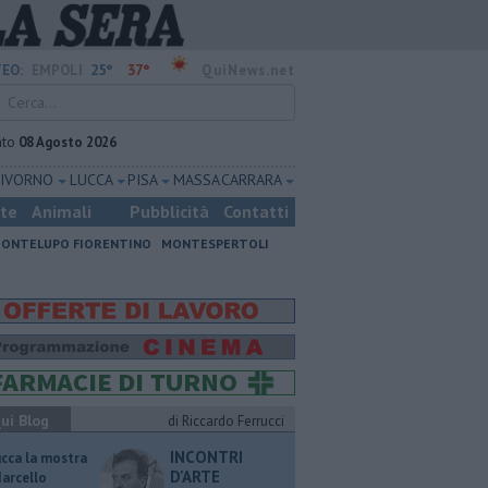
25°
37°
EO:
EMPOLI
QuiNews.net
ato
08 Agosto 2026
LIVORNO
LUCCA
PISA
MASSA CARRARA
ste
Animali
Pubblicità
Contatti
ONTELUPO FIORENTINO
MONTESPERTOLI
ui Blog
di Riccardo Ferrucci
INCONTRI
ucca la mostra
D'ARTE
Marcello