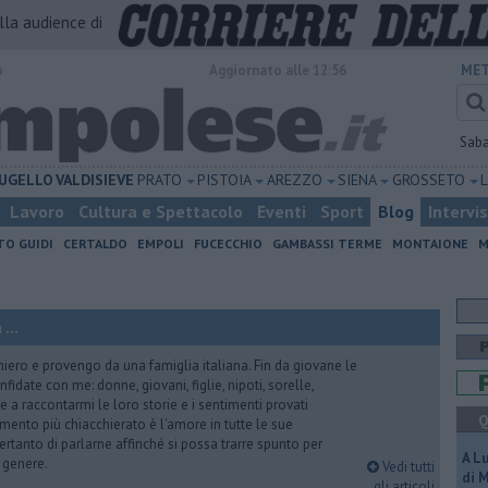
alla audience di
o
Aggiornato alle 12:56
MET
Sab
UGELLO
VALDISIEVE
PRATO
PISTOIA
AREZZO
SIENA
GROSSETO
Lavoro
Cultura e Spettacolo
Eventi
Sport
Blog
Intervi
TO GUIDI
CERTALDO
EMPOLI
FUCECCHIO
GAMBASSI TERME
MONTAIONE
M
...
iero e provengo da una famiglia italiana. Fin da giovane le
idate con me: donne, giovani, figlie, nipoti, sorelle,
e a raccontarmi le loro storie e i sentimenti provati
Q
gomento più chiacchierato è l'amore in tutte le sue
ertanto di parlarne affinché si possa trarre spunto per
A L
i genere.
Vedi tutti
di 
gli articoli