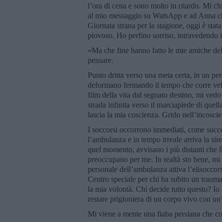
l’ora di cena e sono molto in ritardo. Mi 
al mio messaggio su WatsApp e ad Anna che
Giornata strana per la stagione, oggi è stat
piovoso. Ho perfino sorriso, intravedendo i
«Ma che fine hanno fatto le mie amiche de
pensare.
Punto dritta verso una meta certa, in un perc
deformano fermando il tempo che corre velo
film della vita dal segnato destino, mi ved
strada infinita verso il marciapiede di quell
lascia la mia coscienza. Grido nell’incosc
I soccorsi occorrono immediati, come succe
l’ambulanza e in tempo irreale arriva la sir
quel momento, avvisano i più distanti che lì
preoccupano per me. In realtà sto bene, mi l
personale dell’ambulanza attiva l’elisoccor
Centro speciale per chi ha subito un traum
la mia volontà. Chi decide tutto questo? I
restare prigioniera di un corpo vivo con un
Mi viene a mente una fiaba persiana che co