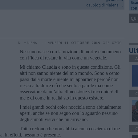
Scar
del blog di Malena ...
con 
QUI
DI MALENA ... - VENERDÌ
11 OTTOBRE 2019
ORE 07:30
Ult
Nessuno nasce con la nozione di morire e nemmeno
con l’idea di restare in vita come un vegetale.
A
Mi chiamo Claudia e sono in questa condizione. Gli
altri non sanno niente del mio mondo. Sono a cento
passi dalla morte e niente mi appartiene perché non
riesco a tradurre ciò che sento a parole ma come
osservatore da un’altra dimensione vi racconterò di
C
me e di come in realtà sto in questo esistere.
I miei grandi occhi color nocciola sono abitualmente
aperti, anche se non seguo con lo sguardo nessuno
degli stimoli visivi che mi arrivano.
Tutti credono che non abbia alcuna coscienza di me
C
a, in effetti, nessuno è presente.