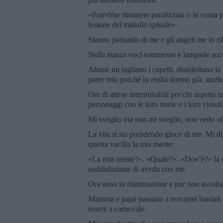
«Potrebbe rimanere paralizzata o in coma p
lesione del midollo spinale».
Stanno parlando di me e gli angeli me lo rif
Nella stanza voci sommesse e lampade accec
Ahimè mi tagliano i capelli, disinfettano l
parer mio poiché in realtà dormo già, anch
Ore di attese interminabili per chi aspetta
personaggi con le loro storie e i loro vissuti
Mi sveglio ma non mi sveglio, non vedo oltr
La vita si sta prendendo gioco di me. Mi di
questa vacilla la mia mente:
«La mia mente?». «Quale?». «Dov’è?» la c
soddisfazione di averla con me.
Ora sono in rianimazione e pur non ascolta
Mamma e papà passano a trovarmi bardati 
essere a carnevale.