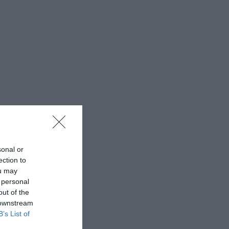
sonal or
ection to
ou may
 personal
out of the
 downstream
B’s List of