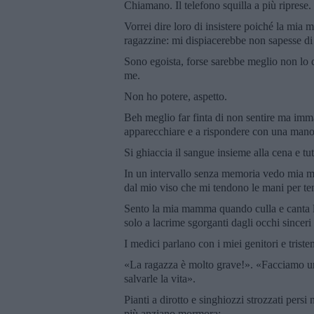
Chiamano. Il telefono squilla a più riprese.
Vorrei dire loro di insistere poiché la mia
ragazzine: mi dispiacerebbe non sapesse di
Sono egoista, forse sarebbe meglio non lo 
me.
Non ho potere, aspetto.
Beh meglio far finta di non sentire ma imm
apparecchiare e a rispondere con una mano m
Si ghiaccia il sangue insieme alla cena e tut
In un intervallo senza memoria vedo mia ma
dal mio viso che mi tendono le mani per t
Sento la mia mamma quando culla e canta la
solo a lacrime sgorganti dagli occhi sinceri 
I medici parlano con i miei genitori e tris
«La ragazza è molto grave!». «Facciamo un 
salvarle la vita».
Pianti a dirotto e singhiozzi strozzati pers
più anziano mormora: