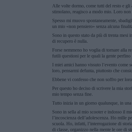
Alle volte dormo, come tutti del resto e gl
stimolano, reagisco a modo mio. Loro non c
Spesso mi muovo spontaneamente, sbadiglio,
un mio «non pensiero» senza alcuna finalità 
Sono in questo stato da più di trenta mesi in
di recupero è nulla.
Forse nemmeno ho voglia di tornare alla rea
futili questioni per le quali la gente perfino
I miei amici hanno vissuto l’evento come se
loro, pensarmi defunta, piuttosto che consi
Ebbene vi confesso che non soffro per loro
Per questo ho deciso di scrivere la mia sto
mio tempo senza fine.
Tutto inizia in un giorno qualunque, in una
Sono in sella al mio scooter e indosso il m
l’incoscienza dell’adolescenza. Ho mille pen
scuola. Ho, infatti, l’interrogazione di s
di classe, organizzo nella mente le ore di