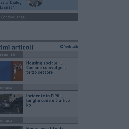
selli “Dialoghi
la città"
Condoglianze
imi articoli
Vedi tutti
ttualità
​Housing sociale, il
Comune coinvolge il
terzo settore
ronaca
Incidente in FiPiLi,
lunghe code e traffico
ko
ronaca
Muore investito dal