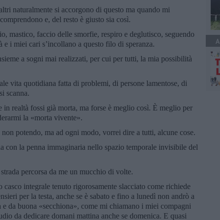
i altri naturalmente si accorgono di questo ma quando mi
omprendono e, del resto è giusto sia così.
 mastico, faccio delle smorfie, respiro e deglutisco, seguendo
A
e i miei cari s’incollano a questo filo di speranza.
sieme a sogni mai realizzati, per cui per tutti, la mia possibilità
le vita quotidiana fatta di problemi, di persone lamentose, di
 si scanna.
 in realtà fossi già morta, ma forse è meglio così. È meglio per
derarmi la «morta vivente».
 non potendo, ma ad ogni modo, vorrei dire a tutti, alcune cose.
ria con la penna immaginaria nello spazio temporale invisibile del
 strada percorsa da me un mucchio di volte.
io casco integrale tenuto rigorosamente slacciato come richiede
sieri per la testa, anche se è sabato e fino a lunedì non andrò a
toria e da buona «secchiona», come mi chiamano i miei compagni
 studio da dedicare domani mattina anche se domenica. E quasi