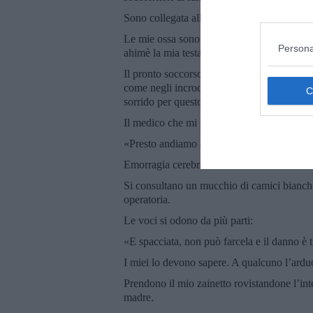
Sono collegata alle macchine che controllan
Le mie ossa sono integre, il mio cuore sano
Persona
ahimè la mia testa si è frantumata.
Il pronto soccorso pullula di gente ma io ho
come negli incroci col semaforo con la diff
sorrido per questo.
Il medico che mi prende in carico esclama c
«Presto andiamo a fare la TAC».
Emorragia cerebrale declama la macchina r
Si consultano un mucchio di camici bianchi 
operatoria.
Le voci si odono da più parti:
«E spacciata, non può farcela e il danno è 
I miei lo devono sapere. A qualcuno l’ardu
Prendono il mio zainetto rovistandone l’int
madre.