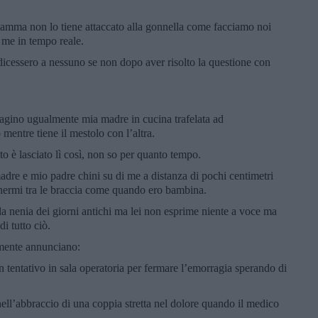
 mamma non lo tiene attaccato alla gonnella come facciamo noi
 me in tempo reale.
dicessero a nessuno se non dopo aver risolto la questione con
agino ugualmente mia madre in cucina trafelata ad
entre tiene il mestolo con l’altra.
to è lasciato lì così, non so per quanto tempo.
dre e mio padre chini su di me a distanza di pochi centimetri
enermi tra le braccia come quando ero bambina.
 nenia dei giorni antichi ma lei non esprime niente a voce ma
di tutto ciò.
temente annunciano:
tentativo in sala operatoria per fermare l’emorragia sperando di
i nell’abbraccio di una coppia stretta nel dolore quando il medico