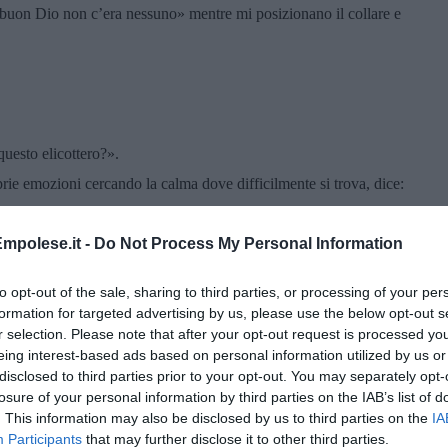
l buon Dio non c’era nessuno» mentre mi posizionano il collare e
uesto elicottero?».
prie emozioni cercando la calma dove difficilmente si trova, dice:
i, ho già preso un accesso venoso…». «Facciamo qualche
mpolese.it -
Do Not Process My Personal Information
to opt-out of the sale, sharing to third parties, or processing of your per
formation for targeted advertising by us, please use the below opt-out s
ni mia reazione, i cenni di dissenso con la testa che mossa da
r selection. Please note that after your opt-out request is processed y
 per me e per il mio stato di salute.
eing interest-based ads based on personal information utilized by us or
o appena sopra le teste dei presenti che scendendo al suolo si
disclosed to third parties prior to your opt-out. You may separately opt-
losure of your personal information by third parties on the IAB’s list of
. This information may also be disclosed by us to third parties on the
IA
nte smettono di girare freneticamente per consentire ai
Participants
that may further disclose it to other third parties.
invitanti.