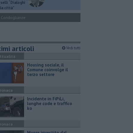
selli “Dialoghi
la città"
Condoglianze
imi articoli
Vedi tutti
ttualità
​Housing sociale, il
Comune coinvolge il
terzo settore
ronaca
Incidente in FiPiLi,
lunghe code e traffico
ko
ronaca
Muore investito dal