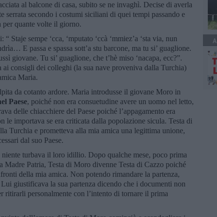
cciata al balcone di casa, subito se ne invaghì. Decise di averla
rte serrata secondo i costumi siciliani di quei tempi passando e
 per quante volte il giorno.
: “ Staje sempe ‘cca, ‘mputato ‘ccà ‘mmiez’a ‘sta via, nun
A
rìa… E passa e spassa sott’a stu barcone, ma tu si’ guaglione.
ssì giovane. Tu si’ guaglione, che t’hè miso ‘nacapa, ecc?”.
ai consigli dei colleghi (la sua nave proveniva dalla Turchia)
a amica Maria.
lpita da cotanto ardore. Maria introdusse il giovane Moro in
nel Paese
, poiché non era consuetudine avere un uomo nel letto,
urava delle chiacchiere del Paese poiché l’appagamento era
 le importava se era criticata dalla popolazione sicula. Testa di
lla Turchia e prometteva alla mia amica una legittima unione,
cessari dal suo Paese.
e niente turbava il loro idillio. Dopo qualche mese, poco prima
 la Madre Patria, Testa di Moro divenne Testa di Cazzo poiché
fronti della mia amica. Non potendo rimandare la partenza,
 Lui giustificava la sua partenza dicendo che i documenti non
r ritirarli personalmente con l’intento di tornare il prima