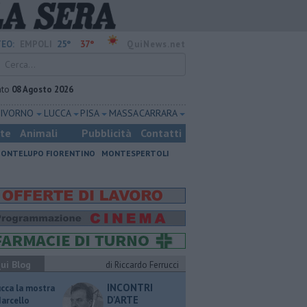
25°
37°
EO:
EMPOLI
QuiNews.net
ato
08 Agosto 2026
LIVORNO
LUCCA
PISA
MASSA CARRARA
ste
Animali
Pubblicità
Contatti
ONTELUPO FIORENTINO
MONTESPERTOLI
ui Blog
di Riccardo Ferrucci
INCONTRI
ucca la mostra
D'ARTE
Marcello