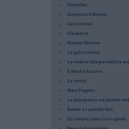
Pinocchio
Duchessa e Romeo
Coco Chanel
Cleopatra
Marylin Monroe
La gatta morta
La vedova allegra nell'era m
​Il Nastro Azzurro
La verità
Mary Poppins
La principessa sul pisello ne
Barbie e i quindici Ken
Gli amanti sono tutti uguali
Neve sulla spiaggia