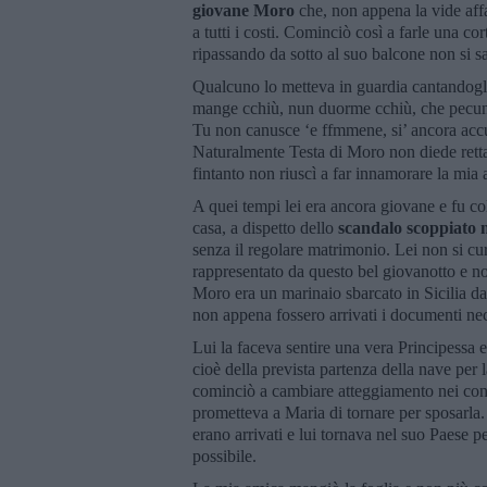
giovane Moro
che, non appena la vide affa
a tutti i costi. Cominciò così a farle una co
ripassando da sotto al suo balcone non si sa
Qualcuno lo metteva in guardia cantandogli
mange cchiù, nun duorme cchiù, che pecund
Tu non canusce ‘e ffmmene, si’ ancora accu
Naturalmente Testa di Moro non diede retta 
fintanto non riuscì a far innamorare la mi
A quei tempi lei era ancora giovane e fu co
casa, a dispetto dello
scandalo scoppiato 
senza il regolare matrimonio. Lei non si c
rappresentato da questo bel giovanotto e non
Moro era un marinaio sbarcato in Sicilia da
non appena fossero arrivati i documenti ne
Lui la faceva sentire una vera Principessa 
cioè della prevista partenza della nave per
cominciò a cambiare atteggiamento nei con
prometteva a Maria di tornare per sposarla.
erano arrivati e lui tornava nel suo Paese pe
possibile.