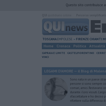
Questo sito contribuisce 
QUI
quotidiano online.
Percorso semplificat
TOSCANA
EMPOLESE
FIRENZE
CHIANTI
M
Home
Cronaca
Politica
Attualità
CAPRAIA E LIMITE
CASTELFIORENTINO
CERRE
VINCI
LEGAMI D'AMORE — il Blog di Malena 
Sono nata in un paese stran
persone si sono sempre conf
comari, amici. Restavano or
durante i loro vissuti. L'ar
sfaccettature e ho deciso p
riflettere sulla differenza d