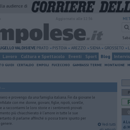
alla audience di
o
Aggiornato alle 12:56
MET
Sab
UGELLO
VALDISIEVE
PRATO
PISTOIA
AREZZO
SIENA
GROSSETO
Lavoro
Cultura e Spettacolo
Eventi
Sport
Blog
Intervi
TO GUIDI
CERTALDO
EMPOLI
FUCECCHIO
GAMBASSI TERME
MONTAIONE
M
...
iero e provengo da una famiglia italiana. Fin da giovane le
idate con me: donne, giovani, figlie, nipoti, sorelle,
e a raccontarmi le loro storie e i sentimenti provati
Q
gomento più chiacchierato è l'amore in tutte le sue
ertanto di parlarne affinché si possa trarre spunto per
A L
i genere.
Vedi tutti
di 
gli articoli