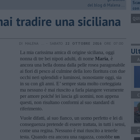
Scar
del blog di Malena ...
con 
ai tradire una siciliana
QUI
DI MALENA ... - SABATO
22 OTTOBRE 2016
ORE 07:00
Ult
La mia carissima amica di origine siciliana, oggi
nonna di tre bei nipoti adulti, di nome
Maria
, è
A
ancora una bella donna dalla pelle rosea paragonabile
ai fiori di pesco al culmine della loro fioritura con due
occhi neri splendidi e luminosi, nonostante oggi, sia
in su con gli anni. E’ sempre stata molto corteggiata
ma nessuno è mai riuscito a farla piangere veramente
C
per amore poiché lei lascia gli uomini, non appena
questi, non risultano conformi al suo standard di
riferimento.
Vuole difatti, al suo fianco, un uomo perfetto e lei di
conseguenza pretende di essere trattata, in tutti i sensi,
come una regina. Nessuno è mai riuscito a tenerle
C
testa. Quando era ancora una ragazza, conobbe
un