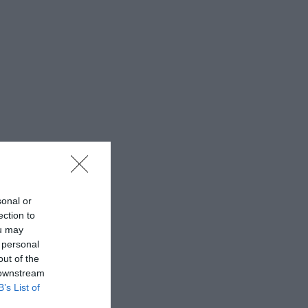
sonal or
ection to
ou may
 personal
out of the
 downstream
B’s List of