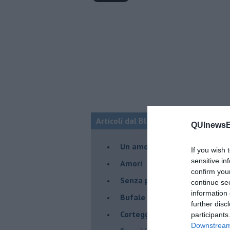
Articoli dal Blog “Legami d'amore” di
QUInewsE
Un amore nato ai tempi del c
If you wish 
sensitive in
Amori
confirm you
Senza parole - 1
continue se
information 
Bufale d'amore
further disc
Corteggiatrici moderne
participants
Downstream 