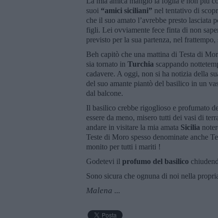
La mia amica mangiò la foglia e non più co
suoi
“amici siciliani”
nel tentativo di scopr
che il suo amato l’avrebbe presto lasciata 
figli. Lei ovviamente fece finta di non saper
previsto per la sua partenza, nel frattempo
Beh capitò che una mattina di Testa di Moro
sia tornato in
Turchia
scappando nottetempo,
cadavere. A oggi, non si ha notizia della su
del suo amante piantò del basilico in un vas
dal balcone.
Il basilico crebbe rigoglioso e profumato des
essere da meno, misero tutti dei vasi di terr
andare in visitare la mia amata
Sicilia
noter
Teste di Moro spesso denominate anche Test
monito per tutti i mariti !
Godetevi il
profumo del basilico
chiudendo
Sono sicura che ognuna di noi nella propria
Malena ...