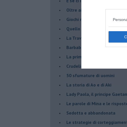
E se ci incontrassimo ?
Oltre ai cinque sensi
Giochi nel bosco
Persona
Quello che vogliono le donne
La Traviata in versione mode
Barbablù
La prima volta
Crudelia De Mon
50 sfumature di uomini
La storia di Ao e di Aki
Lady Paola, il principe Gaetan
Le parole di Mina e le rispost
Sedotta e abbandonata
Le strategie di corteggiamen