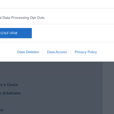
l Data Processing Opt Outs
CONFIRM
rna
Data Deletion
Data Access
Privacy Policy
o e Cinzia
e di Adriano
to