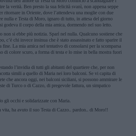
nvinta dell’amore di Testa di Moro cominciò a scandagliare i
ire la verità. Ben presto la sua felicità svanì, non appena seppe
per ritornare in Oriente, dove l’attendeva una moglie con due
e nulla e Testa di Moro, ignaro di tutto, in attesa del giorno
, si godeva il corpo della mia amica, dormendo nel suo letto.
 non si ebbe più notizia. Sparì nel nulla. Qualcuno sostiene che
 c’è chi invece insinua che è stato assassinato e fatto sparire il
a fine. La mia amica nel tentativo di consolarsi per la scomparsa
o di colore scuro, a forma di testa e lo mise in bella mostra fuori
tando l’invidia di tutti gli abitanti del quartiere che, per non
acotta simili a quello di Maria nei loro balconi. Se vi capita di
ete che ancora oggi, nei balconi siciliani, si possono ammirare le
e di Turco o di Cazzo, di pregevole fattura, un simpatico
 gli occhi e solidarizzate con Maria.
 vita, ha avuto il suo Testa di Cazzo.. pardon.. di Moro!!