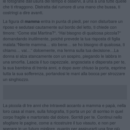
le fotografie dall’usura del tempo e osservi, a una a una tutte quelle
che ti ritraggono. Distratta dal rumore di una mano che bussa, ti
costringi a dire avanti.
La figura di
mamma
entra in punta di piedi, per non disturbare un
riposo e sedutasi cautamente sul bordo del letto, ti chiede con
timore: “Come stai Martina?". “Hai bisogno di qualcosa piccola?”
domandando inutilmente, poiché prevede la tua risposta di figlia
malata.“Niente mamma… sto bene… se ho bisogno di qualcosa, ti
chiamo… vai…” dolcemente, ma ferma sulla tua decisione…La
donna si alza stancamente con un sospiro, piegando le labbra in
una smorfia. Lascia il tuo capezzale, angosciata e disperata per te,
la sua bambina di trenta anni, e dopo aver chiuso la porta, esprime
tutta la sua sofferenza, portandosi le mani alla bocca per strozzare
un singhiozzo.
La piccola di tre anni che intravedi accanto a mamma e papà, nella
loro casa al mare, sulla fotografia, ti porta un po’ di sorriso in quel
corpo fragile e martoriato dal dolore. Sorridi per te. Continui nello
sfogliare le pagine, come a ricostruire il tuo vissuto, e non per
sperare in un futuro migliore, quanto per assicurarti una fine più