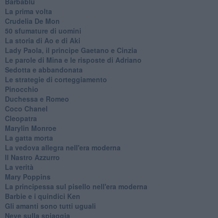
Barbablù
La prima volta
Crudelia De Mon
50 sfumature di uomini
La storia di Ao e di Aki
Lady Paola, il principe Gaetano e Cinzia
Le parole di Mina e le risposte di Adriano
Sedotta e abbandonata
Le strategie di corteggiamento
Pinocchio
Duchessa e Romeo
Coco Chanel
Cleopatra
Marylin Monroe
La gatta morta
La vedova allegra nell'era moderna
​Il Nastro Azzurro
La verità
Mary Poppins
La principessa sul pisello nell'era moderna
Barbie e i quindici Ken
Gli amanti sono tutti uguali
Neve sulla spiaggia