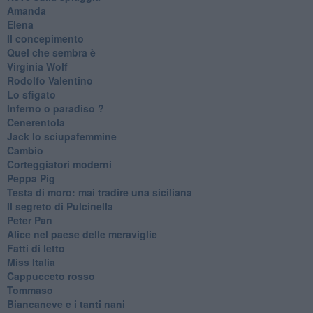
Amanda
Elena
Il concepimento
Quel che sembra è
Virginia Wolf
Rodolfo Valentino
Lo sfigato
Inferno o paradiso ?
Cenerentola
Jack lo sciupafemmine
Cambio
Corteggiatori moderni
Peppa Pig
Testa di moro: mai tradire una siciliana
Il segreto di Pulcinella
Peter Pan
Alice nel paese delle meraviglie
Fatti di letto
Miss Italia
Cappucceto rosso
Tommaso
Biancaneve e i tanti nani