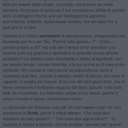
lieta per essere stata amata, coccolata, voluta bene da molte
persone. Un gruppo di amici per il tuo compleanno all’età di quindici
anni, si stringono intorno a te per festeggiare la signorina
promettente, brillante, studentessa modella, che sei stata fino a
quel giorno e oltre.
Cambiano in fretta i
sentimenti
di rassegnazione, strappandoti una
domanda per te e per Dio: “Perché tutto questo…?”. “Cristo…
perché proprio a te?” ma solo per il tempo di far scendere una
lacrima sulla tua guancia e riprendere la serenità dovuta all’aver
accettato il tuo destino come ineluttabile e intriso di significati, non
per questo tempo, ma per l’eternità, e la tua anima sa di cosa si sta
parlando. Giri oramai le mani senza consapevolezza, tanto è
routinario quel fare, quando il classico vestito di laurea, con tanto di
cappello, ti sveglia dal torpore. Ecco uno dei tanti giorni felici, che ci
fanno conoscere il bellissimo ragazzo dal fisico asciutto e dai tratti
belli, da mozzafiato, tuo fidanzato, stretto al tuo fianco, poiché ti
ama e ti vuole in sposa, nel prossimo futuro.
Le domande non finiscono mai, per chi vuol sapere e per chi vuol
conoscere la
Verità
, perciò ti chiedi adesso: “Che cosa devi
imparare da tutto questo?”. “ Che cosa devi apprendere?”. “Tu
laureata in lettere e filosofia, che ha studiato i pensieri dei "grandi"