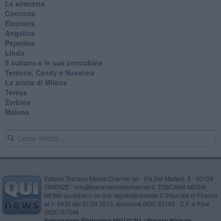
La sirenetta
Concetta
Eleonora
Angelica
Peperina
Linda
Il sultano e le sue concubine
Terence, Candy e Susanna
La storia di Milena
Teresa
Zerbina
Malena
Editore Toscana Media Channel srl - Via Dei Martelli, 8 - 50129
FIRENZE - info@toscanamediachannel.it. TOSCANA MEDIA
NEWS quotidiano on line registrato presso il Tribunale di Firenze
al n. 5935 del 27.09.2013. Iscrizione ROC 22105 - C.F. e P.Iva
0620787048
Fatturazione Elettronica M5UXCR1 |
Privacy Nielsen