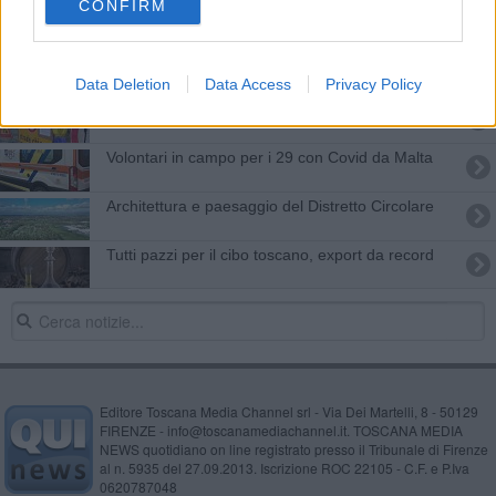
CONFIRM
L'Ue fissa a 10.000 euro il tetto al contante
Sul server a Malta il nero delle vincite online
Data Deletion
Data Access
Privacy Policy
Sottopasso chiuso per lavori
Volontari in campo per i 29 con Covid da Malta
Architettura e paesaggio del Distretto Circolare
Tutti pazzi per il cibo toscano, export da record
Editore Toscana Media Channel srl - Via Dei Martelli, 8 - 50129
FIRENZE - info@toscanamediachannel.it. TOSCANA MEDIA
NEWS quotidiano on line registrato presso il Tribunale di Firenze
al n. 5935 del 27.09.2013. Iscrizione ROC 22105 - C.F. e P.Iva
0620787048