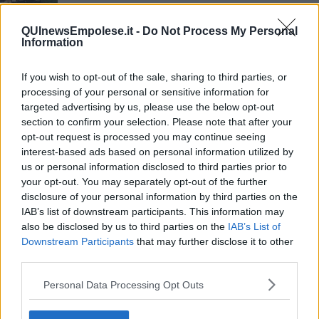
Codice rosa, 25.000 vittime in meno di vent'anni
QUInewsEmpolese.it -
Do Not Process My Personal
Information
Fiorentina Empoli, ecco i divieti a Campo di Marte
Treni, ferrovieri in sciopero ma solo fino alle 15
If you wish to opt-out of the sale, sharing to third parties, or
processing of your personal or sensitive information for
Lampedusa la porta d'Europa
targeted advertising by us, please use the below opt-out
section to confirm your selection. Please note that after your
opt-out request is processed you may continue seeing
La mostra Impossibile resta, ma cambia location
interest-based ads based on personal information utilized by
us or personal information disclosed to third parties prior to
La truffa della barca ecologica coi fondi europei
your opt-out. You may separately opt-out of the further
disclosure of your personal information by third parties on the
Covid, 14 nuovi casi nel Fiorentino
IAB’s list of downstream participants. This information may
also be disclosed by us to third parties on the
IAB’s List of
L’Infiorata di Fucecchio protagonista a Malta
Downstream Participants
that may further disclose it to other
third parties.
La Rocca dei Conti Guidi ritorna a splendere
Personal Data Processing Opt Outs
Derby Fiorentina-Empoli, ecco divieti e deviazioni