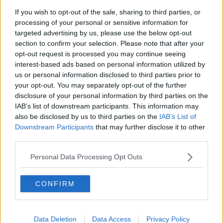
L'Empolese esulta per le sue bandiere arancioni
If you wish to opt-out of the sale, sharing to third parties, or
processing of your personal or sensitive information for
La Toscana spegne i termosifoni, ecco dove
targeted advertising by us, please use the below opt-out
section to confirm your selection. Please note that after your
opt-out request is processed you may continue seeing
Seggi aperti per le elezioni europee e comunali
interest-based ads based on personal information utilized by
us or personal information disclosed to third parties prior to
Termosifoni, le date di accensione Comune per
your opt-out. You may separately opt-out of the further
Comune
disclosure of your personal information by third parties on the
Cambia il clima, in Toscana oltre un grado in più
IAB’s list of downstream participants. This information may
also be disclosed by us to third parties on the
IAB’s List of
Eccellenza del territorio, Toscana regina di
Downstream Participants
that may further disclose it to other
Bandiere arancioni
third parties.
Amministrative 2024, tutti i Comuni toscani al voto
Personal Data Processing Opt Outs
185 comuni al voto per il nuovo Sindaco - MAPPE
CONFIRM
Alberi monumentali, in Toscana 165 giganti verdi
In Toscana 165 alberi monumentali
Data Deletion
Data Access
Privacy Policy