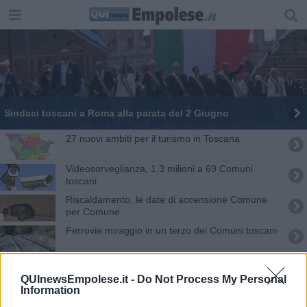
Sindaci toscani a Roma alla parata del 2 Giugno
27 nuovi ambiti per il turismo in Toscana
Videosorveglianza, 1,3 milioni a 69 Comuni
toscani
Riscaldamento, le date di accensione Comune
per Comune
Ferrovie miraggio in un terzo dei Comuni toscani
Toscana protagonista nella Rete nazionale Città
Medievali
QUInewsEmpolese.it -
Do Not Process My Personal
Information
Si spengono i termosifoni, ecco a chi tocca