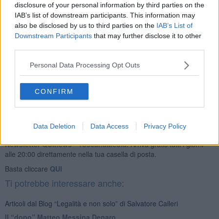
disclosure of your personal information by third parties on the
e pure se serve si uccide.
IAB’s list of downstream participants. This information may
Quindi per questo ne parlo in modo da mettere tutto nero su bianco
also be disclosed by us to third parties on the
IAB’s List of
e se gli succederà qualcosa avrò memoria dei singoli
comportamenti tenuti.
Downstream Participants
that may further disclose it to other
third parties.
Chi ha orecchie per intendere intenda.
Personal Data Processing Opt Outs
Salvatore Calleri
CONFIRM
Data Deletion
Data Access
Privacy Policy
Se vuoi leggere le notizie principali della Toscana iscriviti alla
Newsletter QUInews - ToscanaMedia.
Arriva gratis tutti i giorni
alle 20:00 direttamente nella tua casella di posta.
Basta cliccare
QUI
Ti potrebbe interessare anche:
Articoli dal Blog “Legalità e non solo” di Salvatore Calleri
Il “dopo” Matteo Messina Denaro