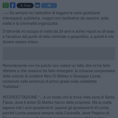
. —
Da sempre ho l'abitudine di leggere le carte giudiziarie
interessanti, pubbliche, magari non facilissime da reperire, sulla
mafia e la criminalità organizzata.
D"altronde mi occupo di mafia da 29 anni e scrivo report su di essa
e l'analizzo dal punto di vista criminale e geopolitico, e quindi è mio
dovere essere chiaro.
Recentemente non ho potuto non notare un fatto che mi ha fatto
riflettere e che nessuno ha fatto emergere: le minacce comprensive
della volontà di uccidere Nino Di Matteo e Giuseppe Lumia,
contenute nella sentenza di primo grado sulla cosiddetta
"trattativa".
INTERCETTAZIONE: "...è un fondo che si trova nella zona di Santa
Flavia, dove il dottor Di Matteo hanno delle proprietà. Ma la mafia
sapeva tutti i suoi spostamenti, sapeva gli spostamenti di Lumia,
perché Lumia passava sempre dalla Caravella, dove Peppino di
Fiore stava sempre là davanti (parola incomprensibile) e dice: