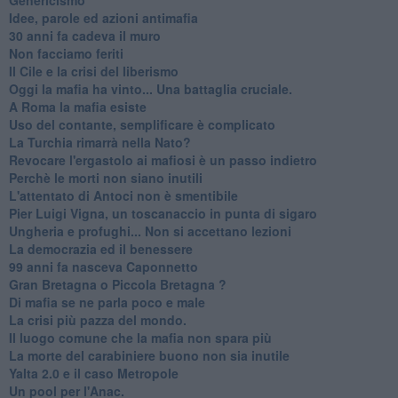
Idee, parole ed azioni antimafia
30 anni fa cadeva il muro
Non facciamo feriti
Il Cile e la crisi del liberismo
Oggi la mafia ha vinto... Una battaglia cruciale.
A Roma la mafia esiste
Uso del contante, semplificare è complicato
La Turchia rimarrà nella Nato?
Revocare l'ergastolo ai mafiosi è un passo indietro
Perchè le morti non siano inutili
L'attentato di Antoci non è smentibile
Pier Luigi Vigna, un toscanaccio in punta di sigaro
Ungheria e profughi... Non si accettano lezioni
La democrazia ed il benessere
99 anni fa nasceva Caponnetto
Gran Bretagna o Piccola Bretagna ?
Di mafia se ne parla poco e male
La crisi più pazza del mondo.
Il luogo comune che la mafia non spara più
La morte del carabiniere buono non sia inutile
Yalta 2.0 e il caso Metropole
​Un pool per l'Anac.