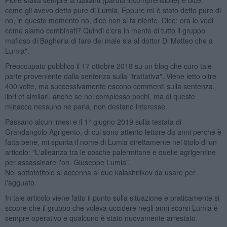
come gli avevo detto pure di Lumia. Eppure mi è stato detto pure di
no, in questo momento no, dice non si fa niente. Dice: ora lo vedi
come siamo combinati? Quindi c'era in mente di tutto il gruppo
mafioso di Bagheria di fare del male sia al dottor Di Matteo che a
Lumia".
Preoccupato pubblico il 17 ottobre 2018 su un blog che curo tale
parte proveniente dalla sentenza sulla "trattativa". Viene letto oltre
400 volte, ma successivamente escono commenti sulla sentenza,
libri et similari, anche se nel complesso pochi, ma di queste
minacce nessuno ne parla, non destano interesse.
Passano alcuni mesi e il 1° giugno 2019 sulla testata di
Grandangolo Agrigento, di cui sono attento lettore da anni perché è
fatta bene, mi spunta il nome di Lumia direttamente nel titolo di un
articolo: "L'alleanza tra le cosche palermitane e quelle agrigentine
per assassinare l'on. Giuseppe Lumia".
Nel sottototitolo si accenna ai due kalashnikov da usare per
l'agguato.
In tale articolo viene fatto il punto sulla situazione e praticamente si
scopre che il gruppo che voleva uccidere negli anni scorsi Lumia è
sempre operativo e qualcuno è stato nuovamente arrestato.