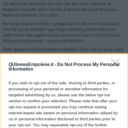
Da altra fonte apprendo che colui che era stato incaricato di
eseguire l'omicidio alcuni anni fa, è tornato libero per fine pena.
Notizia al momento non uscita.
Nel corso degli anni inoltre i gruppi mafiosi che sono stati presi di
mira da Lumia durante il suo lungo mandato parlamentare con
delle mirate interrogazioni sono numerosi e non è mia intenzione
dilungarmi in proposito, ma sono atti pubblici.
Detto questo molti si potrebbero chiedere come mai mi sta a cuore
la vicenda: perché il silenzio di fronte alle minacce sempre attuali
mi preoccupa.
QUInewsEmpolese.it -
Do Not Process My Personal
Vediamo perché:
Information
1) Lumia da tempo è sotto attacco mediatico che qualcuno usa
finemente per delegittimarlo.
If you wish to opt-out of the sale, sharing to third parties, or
2) Il silenzio di fronte alle minacce della mafia nei suoi confronti può
processing of your personal or sensitive information for
far considerare utile e pure semplice in un momento in cui appare
targeted advertising by us, please use the below opt-out
debole, di proseguire con il piano di eliminazione fisica.
section to confirm your selection. Please note that after your
3) La mafia non dimentica e se uno è condannato rimane
opt-out request is processed you may continue seeing
condannato.
interest-based ads based on personal information utilized by
us or personal information disclosed to third parties prior to
Pertanto si mira a colpire Lumia con la seguente tecnica: si attacca
your opt-out. You may separately opt-out of the further
con il fuoco nemico e pure con il fuoco amico, si delegittima, si isola