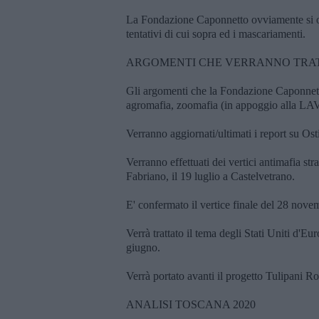
La Fondazione Caponnetto ovviamente si o
tentativi di cui sopra ed i mascariamenti.
ARGOMENTI CHE VERRANNO TRATT
Gli argomenti che la Fondazione Caponnett
agromafia, zoomafia (in appoggio alla LAV), 
Verranno aggiornati/ultimati i report su Os
Verranno effettuati dei vertici antimafia st
Fabriano, il 19 luglio a Castelvetrano.
E' confermato il vertice finale del 28 nov
Verrà trattato il tema degli Stati Uniti d'E
giugno.
Verrà portato avanti il progetto Tulipani Ro
ANALISI TOSCANA 2020