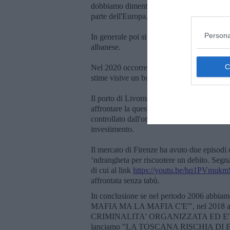
dobbiamo dimenticare che la mafia cinese d
parte dell'Europa.
Persona
In generale poi si registra una presenza inva
albanese.
Nel 2020 occorrerà seguire poi con maggior
stime visive un buon 60% son da verificare 
Il porto di Livorno, ma non solo, sarà un o
affrontare la questione che se un porto è usa
controllato dall'organizzazione criminale ('
investimento.
Il mercato di Firenze ha avuto due episodi 
‘ndrangheta per riscuotere un debito. Segna
di cui al link
https://youtu.be/hq1PVmukm
affrontata senza tabù.
In conclusione se nel periodo 2006 ab
MAFIA MA LA MAFIA C'E'", nel 2018 a
CRIMINALITA' ORGANIZZATA ED E' 
lanciamo "LA TOSCANA RISCHIA DI