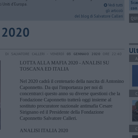
Scar
i Uniti d'Europa.
Vedi tutti
con 
gli articoli
del blog di Salvatore Calleri
QUI
a 2020
Ult
DI SALVATORE CALLERI - VENERDÌ
03 GENNAIO 2020
ORE 22:40
A
LOTTA ALLA MAFIA 2020 - ANALISI SU
TOSCANA ED ITALIA
Nel 2020 cadrà il centenario della nascita di Antonino
Caponnetto. Da qui l'importanza per noi di
concentrarci questo anno su diverse questioni che la
C
Fondazione Caponnetto tratterà oggi insieme al
sostituto procuratore nazionale antimafia Cesare
Sirignano ed il Presidente della Fondazione
Caponnetto Salvatore Calleri.
C
ANALISI ITALIA 2020