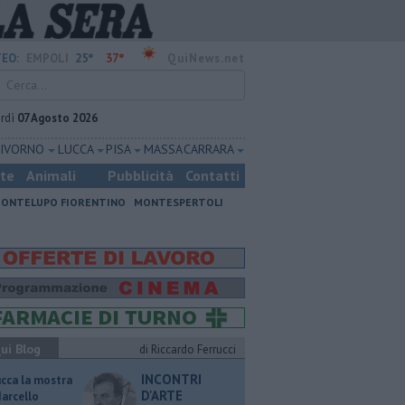
25°
37°
EO:
EMPOLI
QuiNews.net
rdì
07 Agosto 2026
LIVORNO
LUCCA
PISA
MASSA CARRARA
ste
Animali
Pubblicità
Contatti
ONTELUPO FIORENTINO
MONTESPERTOLI
ui Blog
di Riccardo Ferrucci
INCONTRI
ucca la mostra
D'ARTE
Marcello