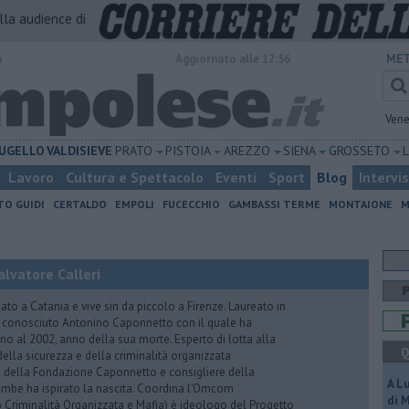
alla audience di
o
Aggiornato alle 12:56
MET
Vene
UGELLO
VALDISIEVE
PRATO
PISTOIA
AREZZO
SIENA
GROSSETO
Lavoro
Cultura e Spettacolo
Eventi
Sport
Blog
Intervi
TO GUIDI
CERTALDO
EMPOLI
FUCECCHIO
GAMBASSI TERME
MONTAIONE
M
lvatore Calleri
ato a Catania e vive sin da piccolo a Firenze. Laureato in
a conosciuto Antonino Caponnetto con il quale ha
no al 2002, anno della sua morte. Esperto di lotta alla
Q
ella sicurezza e della criminalità organizzata
e della Fondazione Caponnetto e consigliere della
A L
rambe ha ispirato la nascita. Coordina l'Omcom
di 
 Criminalità Organizzata e Mafia) è ideologo del Progetto