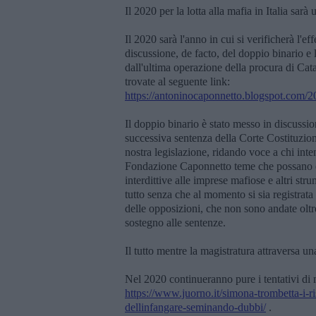
Il 2020 per la lotta alla mafia in Italia sarà
Il 2020 sarà l'anno in cui si verificherà l'e
discussione, de facto, del doppio binario e 
dall'ultima operazione della procura di Cata
trovate al seguente link:
https://antoninocaponnetto.blogspot.com/20
Il doppio binario è stato messo in discussio
successiva sentenza della Corte Costituzio
nostra legislazione, ridando voce a chi inte
Fondazione Caponnetto teme che possano esse
interdittive alle imprese mafiose e altri str
tutto senza che al momento si sia registrat
delle opposizioni, che non sono andate oltr
sostegno alle sentenze.
Il tutto mentre la magistratura attraversa un
Nel 2020 continueranno pure i tentativi di 
https://www.juorno.it/simona-trombetta-i-ri
dellinfangare-seminando-dubbi/
.