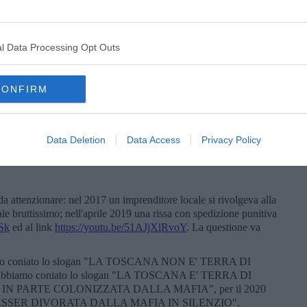
el triangolo Firenze- Prato - Osmannoro comanda in Italia ed in
l Data Processing Opt Outs
siva, oltre ai sempre presenti gruppi italiani, della mafia
CONFIRM
e attenzione le acquisizioni commerciali a Firenze. Da nostre
in merito al riciclaggio di denaro sporco.
sservato speciale nel 2020. E' mai possibile che si ha paura ad
Data Deletion
Data Access
Privacy Policy
to per i traffici internazionali di droga significa che è in parte
ndrangheta) che lo usa per non mettere a rischio il proprio
da attenzionare: nel 2017 un imprenditore locale si rivolgeva alla
le bruttissimo; nell'aprile 2019 una rissa con spedizione punitiva
Sk
ed al link
https://youtu.be/51AJjXlRvoY
. La questione va
biamo coniato lo slogan "LA TOSCANA NON E' TERRA DI
bbiamo coniato lo slogan "LA TOSCANA E' TERRA DI
IN PARTE COLONIZZATA DALLA MAFIA", per il 2020
 ESSER DIVORATA DALLA MAFIA IN SILENZIO".