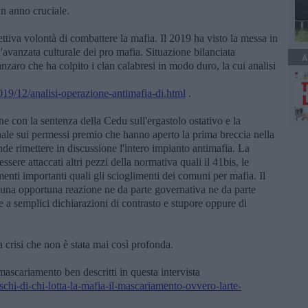
 un anno cruciale.
ffettiva volontà di combattere la mafia. Il 2019 ha visto la messa in
l'avanzata culturale dei pro mafia. Situazione bilanciata
A
nzaro che ha colpito i clan calabresi in modo duro, la cui analisi
19/12/analisi-operazione-antimafia-di.html
.
ne con la sentenza della Cedu sull'ergastolo ostativo e la
nale sui permessi premio che hanno aperto la prima breccia nella
nde rimettere in discussione l'intero impianto antimafia. La
re attaccati altri pezzi della normativa quali il 41bis, le
umenti importanti quali gli scioglimenti dei comuni per mafia. Il
a una opportuna reazione ne da parte governativa ne da parte
e a semplici dichiarazioni di contrasto e stupore oppure di
a crisi che non è stata mai così profonda.
mascariamento ben descritti in questa intervista
schi-di-chi-lotta-la-mafia-il-mascariamento-ovvero-larte-