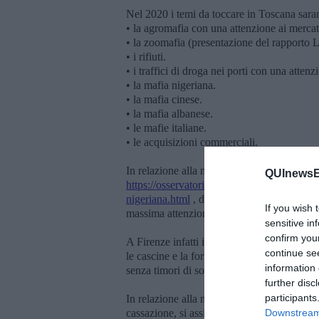
Nel 2020 i temi da toccare in Toscana sara
• la agromafia con una attenzione ai mercati
• la zoomafia (presentazione del rapporto 
• i rifiuti.
• i traffici di droga nei porti con una atten
• la mafia nigeriana.
• la mafia cinese.
• la mafia albanese.
• le mafie italiane.
• le acquisizioni commerciali.
In relazione alla mafia nigeriana, in propos
QUInewsE
https://osservatoriomediterraneosullamafia
nigeriana.html
, dalla quale si evince la pr
If you wish 
massima attenzione se tali gruppi operino p
sensitive in
confirm you
A Firenze infatti i gruppi criminali nigeria
continue se
le cascine e la fortezza con una espansion
information 
senza timori di sorta.
further disc
participants
In relazione alla mafia cinese che è storica
cassazione, si assiste ad una sottovalutaz
Downstream 