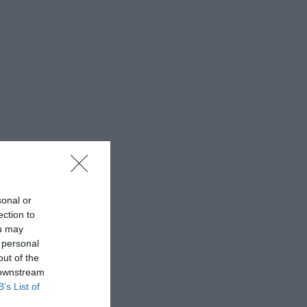
sonal or
ection to
ou may
 personal
out of the
 downstream
B’s List of