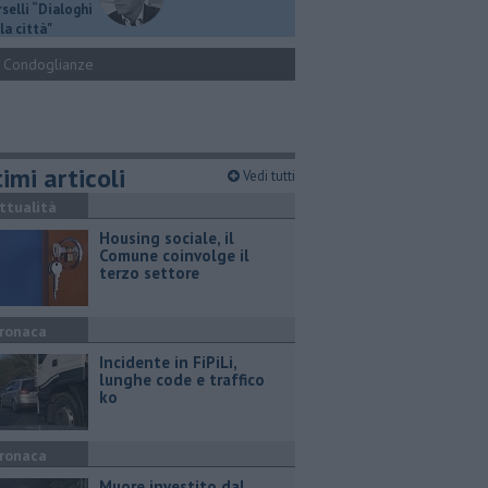
selli “Dialoghi
la città"
Condoglianze
imi articoli
Vedi tutti
ttualità
​Housing sociale, il
Comune coinvolge il
terzo settore
ronaca
Incidente in FiPiLi,
lunghe code e traffico
ko
ronaca
Muore investito dal