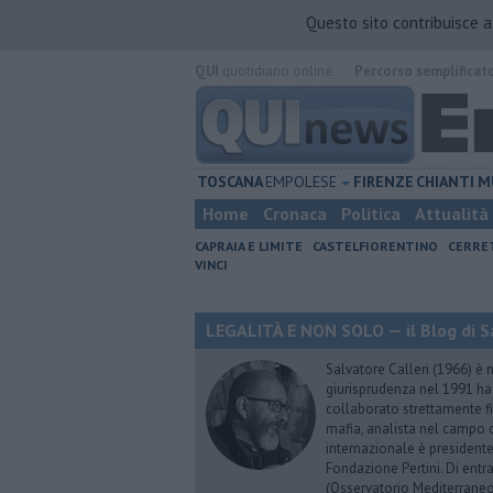
Questo sito contribuisce 
QUI
quotidiano online.
Percorso semplificat
TOSCANA
EMPOLESE
FIRENZE
CHIANTI
M
Home
Cronaca
Politica
Attualità
CAPRAIA E LIMITE
CASTELFIORENTINO
CERRE
VINCI
LEGALITÀ E NON SOLO — il Blog di Sa
Salvatore Calleri (1966) è n
giurisprudenza nel 1991 h
collaborato strettamente fi
mafia, analista nel campo d
internazionale è president
Fondazione Pertini. Di ent
(Osservatorio Mediterraneo