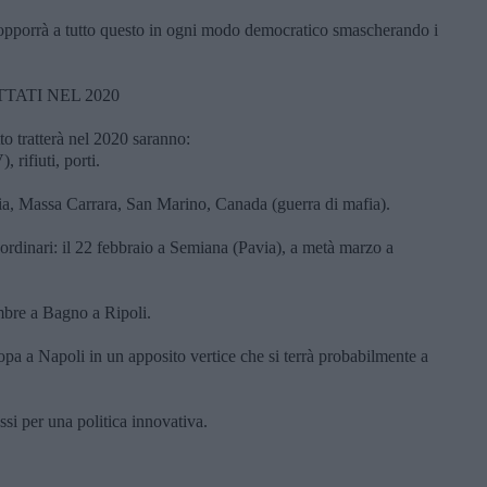
pporrà a tutto questo in ogni modo democratico smascherando i
ATI NEL 2020
o tratterà nel 2020 saranno:
rifiuti, porti.
tia, Massa Carrara, San Marino, Canada (guerra di mafia).
raordinari: il 22 febbraio a Semiana (Pavia), a metà marzo a
embre a Bagno a Ripoli.
uropa a Napoli in un apposito vertice che si terrà probabilmente a
ssi per una politica innovativa.