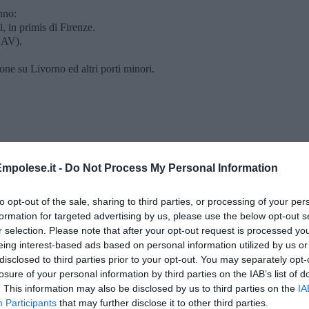
nno:
, in primis di Firenze.
LAV).
zione su Livorno ed altri porti minori.
ito leggasi la relazione della DIA
mpolese.it -
Do Not Process My Personal Information
.blogspot.com/2019/07/focus-criminalita-organizzata-
esenza di numerosi gruppi mafiosi. Occorre verificare con la
to opt-out of the sale, sharing to third parties, or processing of your per
ure in Toscana ed in particolare a Firenze.
formation for targeted advertising by us, please use the below opt-out s
r selection. Please note that after your opt-out request is processed y
ni controllano già due aree trasformate in piazze di spaccio quali
eing interest-based ads based on personal information utilized by us or
e probabile alla Stazione SMN. Si cerchi la presenza mafiosa
disclosed to third parties prior to your opt-out. You may separately opt-
losure of your personal information by third parties on the IAB’s list of
. This information may also be disclosed by us to third parties on the
IA
mente presente sul territorio toscano con tanto di sentenza di
ione del fenomeno che sembra caduto nel dimenticatoio, ma non
Participants
that may further disclose it to other third parties.