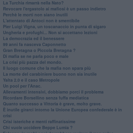
La Turchia rimarrà nella Nato?
Revocare l'ergastolo ai mafiosi è un passo indietro
Perchè le morti non siano inutili
L'attentato di Antoci non è smentibile
Pier Luigi Vigna, un toscanaccio in punta di sigaro
Ungheria e profughi... Non si accettano lezioni
La democrazia ed il benessere
99 anni fa nasceva Caponnetto
Gran Bretagna o Piccola Bretagna ?
Di mafia se ne parla poco e male
La crisi più pazza del mondo.
Il luogo comune che la mafia non spara più
La morte del carabiniere buono non sia inutile
Yalta 2.0 e il caso Metropole
​Un pool per l'Anac.
Allevamenti intensivi, dobbiamo porci il problema
Ricordare Borsellino senza fuffa mediatica
​Quanto successo a Vittoria è grave, molto grave.
​È inutile girarci intorno la Unione Europea confederale è in
crisi
Crisi isteriche e menti raffinatissime
Chi vuole uccidere Beppe Lumia ?