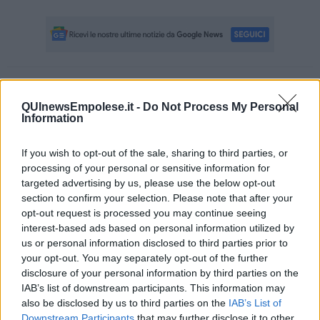
Se vuoi leggere le notizie principali della Toscana iscriviti alla
Newsletter QUInews - ToscanaMedia.
Arriva gratis tutti i giorni
QUInewsEmpolese.it -
Do Not Process My Personal
alle 20:00 direttamente nella tua casella di posta.
Information
Basta cliccare
QUI
If you wish to opt-out of the sale, sharing to third parties, or
Ti potrebbe interessare anche:
processing of your personal or sensitive information for
targeted advertising by us, please use the below opt-out
Articoli dal Blog “Legalità e non solo” di Salvatore Calleri
section to confirm your selection. Please note that after your
Il “dopo” Matteo Messina Denaro
opt-out request is processed you may continue seeing
Vademecum antimafia per gli elettori
interest-based ads based on personal information utilized by
Toscana chiama Palermo
us or personal information disclosed to third parties prior to
Serve un esercito europeo
your opt-out. You may separately opt-out of the further
I superbonus rischiano di favorire la mafia
disclosure of your personal information by third parties on the
Occorre potenziare il controllo del territorio
IAB’s list of downstream participants. This information may
​Nuovi scenari narcos a Firenze?
also be disclosed by us to third parties on the
IAB’s List of
Alla 'ndrangheta piace la Toscana
Downstream Participants
that may further disclose it to other