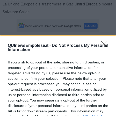
La Unione Europea o si trasformerà in Stati Uniti d’Europa o morirà.
Salvatore Calleri
Se vuoi leggere le notizie principali della Toscana iscriviti alla
QUInewsEmpolese.it -
Do Not Process My Personal
Information
Newsletter QUInews - ToscanaMedia.
Arriva gratis tutti i giorni
alle 20:00 direttamente nella tua casella di posta.
If you wish to opt-out of the sale, sharing to third parties, or
Basta cliccare
QUI
processing of your personal or sensitive information for
Ti potrebbe interessare anche:
targeted advertising by us, please use the below opt-out
section to confirm your selection. Please note that after your
Articoli dal Blog “Legalità e non solo” di Salvatore Calleri
opt-out request is processed you may continue seeing
Il “dopo” Matteo Messina Denaro
interest-based ads based on personal information utilized by
Vademecum antimafia per gli elettori
us or personal information disclosed to third parties prior to
Toscana chiama Palermo
your opt-out. You may separately opt-out of the further
Serve un esercito europeo
disclosure of your personal information by third parties on the
I superbonus rischiano di favorire la mafia
IAB’s list of downstream participants. This information may
Occorre potenziare il controllo del territorio