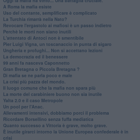
Oggi la mafia ha vinto... Una battaglia cruciale.
A Roma la mafia esiste
Uso del contante, semplificare è complicato
La Turchia rimarrà nella Nato?
Revocare l'ergastolo ai mafiosi è un passo indietro
Perchè le morti non siano inutili
L'attentato di Antoci non è smentibile
Pier Luigi Vigna, un toscanaccio in punta di sigaro
Ungheria e profughi... Non si accettano lezioni
La democrazia ed il benessere
99 anni fa nasceva Caponnetto
Gran Bretagna o Piccola Bretagna ?
Di mafia se ne parla poco e male
La crisi più pazza del mondo.
Il luogo comune che la mafia non spara più
La morte del carabiniere buono non sia inutile
Yalta 2.0 e il caso Metropole
​Un pool per l'Anac.
Allevamenti intensivi, dobbiamo porci il problema
Ricordare Borsellino senza fuffa mediatica
​Quanto successo a Vittoria è grave, molto grave.
​È inutile girarci intorno la Unione Europea confederale è in
crisi