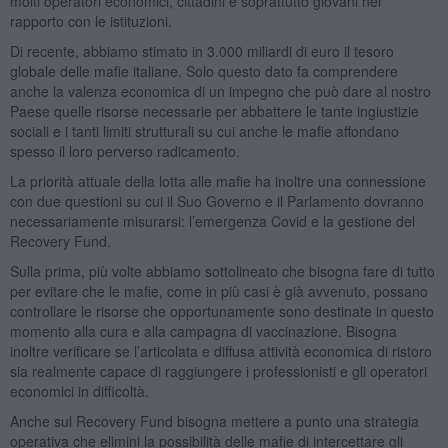
molti operatori economici, cittadini e soprattutto giovani nel
rapporto con le istituzioni.
Di recente, abbiamo stimato in 3.000 miliardi di euro il tesoro
globale delle mafie italiane. Solo questo dato fa comprendere
anche la valenza economica di un impegno che può dare al nostro
Paese quelle risorse necessarie per abbattere le tante ingiustizie
sociali e i tanti limiti strutturali su cui anche le mafie affondano
spesso il loro perverso radicamento.
La priorità attuale della lotta alle mafie ha inoltre una connessione
con due questioni su cui il Suo Governo e il Parlamento dovranno
necessariamente misurarsi: l’emergenza Covid e la gestione del
Recovery Fund.
Sulla prima, più volte abbiamo sottolineato che bisogna fare di tutto
per evitare che le mafie, come in più casi è già avvenuto, possano
controllare le risorse che opportunamente sono destinate in questo
momento alla cura e alla campagna di vaccinazione. Bisogna
inoltre verificare se l’articolata e diffusa attività economica di ristoro
sia realmente capace di raggiungere i professionisti e gli operatori
economici in difficoltà.
Anche sul Recovery Fund bisogna mettere a punto una strategia
operativa che elimini la possibilità delle mafie di intercettare gli