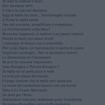
30 anni fa cadeva il muro
Non facciamo feriti
Il Cile e la crisi del liberismo
Oggi la mafia ha vinto... Una battaglia cruciale.
A Roma la mafia esiste
Uso del contante, semplificare è complicato
La Turchia rimarrà nella Nato?
Revocare l'ergastolo ai mafiosi è un passo indietro
Perchè le morti non siano inutili
L'attentato di Antoci non è smentibile
Pier Luigi Vigna, un toscanaccio in punta di sigaro
Ungheria e profughi... Non si accettano lezioni
La democrazia ed il benessere
99 anni fa nasceva Caponnetto
Gran Bretagna o Piccola Bretagna ?
Di mafia se ne parla poco e male
La crisi più pazza del mondo.
Il luogo comune che la mafia non spara più
La morte del carabiniere buono non sia inutile
Yalta 2.0 e il caso Metropole
​Un pool per l'Anac.
Allevamenti intensivi, dobbiamo porci il problema
Ricordare Borsellino senza fuffa mediatica