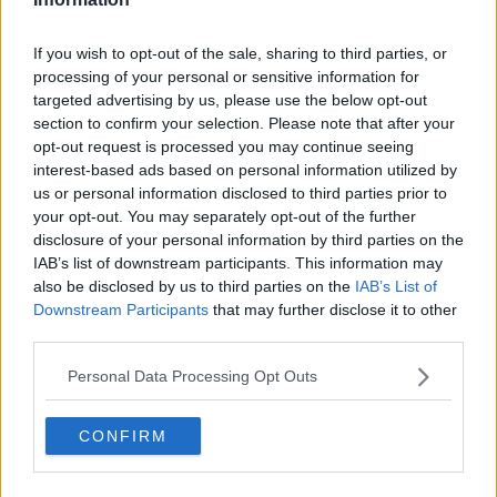
radice il fenomeno mafioso, sia sul versante delle misure di
prevenzione, sia su quello della repressione, sia su quello del
riutilizzo sociale e produttivo dei beni confiscati. L’altro impegno va
If you wish to opt-out of the sale, sharing to third parties, or
indirizzato verso l’Europa perché è maturo il tempo per realizzare
processing of your personal or sensitive information for
un vero spazio antimafia europeo, alla luce della strategia del
targeted advertising by us, please use the below opt-out
“doppio binario” tanto caro a Falcone e Caponnetto, di recente
section to confirm your selection. Please note that after your
ripreso e rilanciato dall’ONU a Vienna, in coerenza con le
opt-out request is processed you may continue seeing
conclusioni della Conferenza internazionale contro le mafie tenutasi
interest-based ads based on personal information utilized by
a Palermo, nel dicembre del 2000.
us or personal information disclosed to third parties prior to
Certi di una Sua attenzione e in attesa di un Suo riscontro, Le
your opt-out. You may separately opt-out of the further
auguriamo buon lavoro e Le chiediamo di non deludere
disclosure of your personal information by third parties on the
l’aspettativa che ancora una volta sentiamo di affidare a quelle
IAB’s list of downstream participants. This information may
istituzioni democratiche in difesa delle quali l’impegno di molti nostri
also be disclosed by us to third parties on the
IAB’s List of
servitori dello Stato è stato generoso e coraggioso, al punto da
Downstream Participants
that may further disclose it to other
donare la propria vita.
third parties.
Cordiali saluti,
Personal Data Processing Opt Outs
Firenze, 15 febbraio 2021
Salvatore Calleri a nome di tutta la Fondazione Antonino
CONFIRM
Caponnetto
Riceviamo e pubblichiamo Presidente del Consiglio Prof.