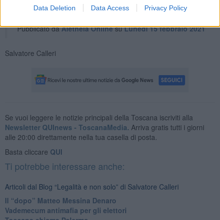
Mario Draghi E p.c. Ai Capigruppo Parlamentari Firenze,
Data Deletion
Data Access
Privacy Policy
15...
Pubblicato da
Aletheia Online
su
Lunedì 15 febbraio 2021
Salvatore Calleri
Se vuoi leggere le notizie principali della Toscana iscriviti alla
Newsletter QUInews - ToscanaMedia.
Arriva gratis tutti i giorni
alle 20:00 direttamente nella tua casella di posta.
Basta cliccare
QUI
Ti potrebbe interessare anche:
Articoli dal Blog “Legalità e non solo” di Salvatore Calleri
Il “dopo” Matteo Messina Denaro
Vademecum antimafia per gli elettori
Toscana chiama Palermo