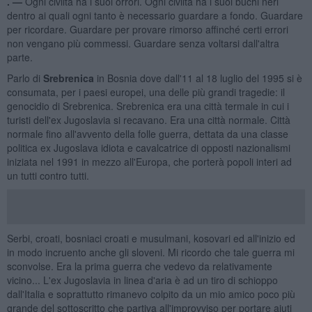
. —
Ogni civiltà ha i suoi orrori. Ogni civiltà ha i suoi buchi neri
dentro ai quali ogni tanto è necessario guardare a fondo. Guardare
per ricordare. Guardare per provare rimorso affinché certi errori
non vengano più commessi. Guardare senza voltarsi dall'altra
parte.
Parlo di
Srebrenica
in Bosnia dove dall'11 al 18 luglio del 1995 si è
consumata, per i paesi europei, una delle più grandi tragedie: il
genocidio di Srebrenica. Srebrenica era una città termale in cui i
turisti dell'ex Jugoslavia si recavano. Era una città normale. Città
normale fino all'avvento della folle guerra, dettata da una classe
politica ex Jugoslava idiota e cavalcatrice di opposti nazionalismi
iniziata nel 1991 in mezzo all'Europa, che porterà popoli interi ad
un tutti contro tutti.
Serbi, croati, bosniaci croati e musulmani, kosovari ed all'inizio ed
in modo incruento anche gli sloveni. Mi ricordo che tale guerra mi
sconvolse. Era la prima guerra che vedevo da relativamente
vicino... L'ex Jugoslavia in linea d'aria è ad un tiro di schioppo
dall'Italia e soprattutto rimanevo colpito da un mio amico poco più
grande del sottoscritto che partiva all'improvviso per portare aiuti