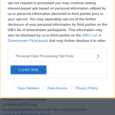
opt-out request is processed you may continue seeing
Newsletter QUInews - ToscanaMedia.
Arriva gratis tutti i giorni
interest-based ads based on personal information utilized by
alle 20:00 direttamente nella tua casella di posta.
us or personal information disclosed to third parties prior to
Basta cliccare
QUI
your opt-out. You may separately opt-out of the further
Ti potrebbe interessare anche:
disclosure of your personal information by third parties on the
IAB’s list of downstream participants. This information may
Articoli dal Blog “Legalità e non solo” di Salvatore Calleri
also be disclosed by us to third parties on the
IAB’s List of
Downstream Participants
that may further disclose it to other
Il “dopo” Matteo Messina Denaro
third parties.
Vademecum antimafia per gli elettori
Toscana chiama Palermo
Personal Data Processing Opt Outs
Serve un esercito europeo
I superbonus rischiano di favorire la mafia
Occorre potenziare il controllo del territorio
CONFIRM
​Nuovi scenari narcos a Firenze?
Alla 'ndrangheta piace la Toscana
Siamo in una situazione di Red Alert
Data Deletion
Data Access
Privacy Policy
La "Dichiarazione di Vallombrosa"
La chimera dell'esercito europeo
Politicamente scorrevole
La festa dell'Europa
Il confederalismo è un nodo che viene al pettine
Lettera al Presidente Draghi