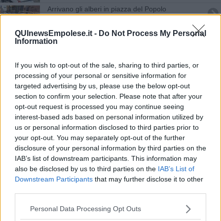
Arrivano gli alberi in piazza del Popolo
Arriva la gru e cambia la viabilità in piazza
QUInewsEmpolese.it -
Do Not Process My Personal
Information
Vie chiuse per smontare la gru del grande
cantiere
If you wish to opt-out of the sale, sharing to third parties, or
Svuota il container e trova un cadavere
processing of your personal or sensitive information for
targeted advertising by us, please use the below opt-out
section to confirm your selection. Please note that after your
Una montagna di rifiuti nel paradiso delle cicogne
opt-out request is processed you may continue seeing
interest-based ads based on personal information utilized by
​"I Cettardini" portano in scena Boccaccio
us or personal information disclosed to third parties prior to
your opt-out. You may separately opt-out of the further
Il camion passa Natale in bilico, il sindaco "Se
disclosure of your personal information by third parties on the
qualcuno vuole addobbarlo.."
IAB’s list of downstream participants. This information may
Il padule e lo spettacolo delle 1200 gru
also be disclosed by us to third parties on the
IAB’s List of
Downstream Participants
that may further disclose it to other
Il Decameron nei quadri del '900
third parties.
Il nuovo impianto antincendio della biblioteca
Personal Data Processing Opt Outs