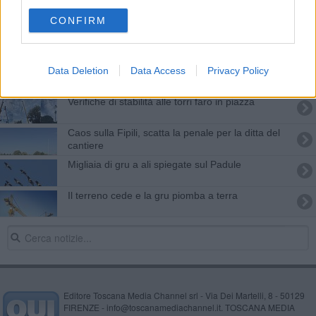
Lavori all'ospedale, rivoluzione della viabilità
CONFIRM
​Si guasta la gru, lunghe code e caos sulla Fipili
Data Deletion
Data Access
Privacy Policy
Nubifragi e fiumi gonfi, notte di paura in Toscana
Verifiche di stabilità alle torri faro in piazza
Caos sulla Fipili, scatta la penale per la ditta del
cantiere
Migliaia di gru a ali spiegate sul Padule
Il terreno cede e la gru piomba a terra
Editore Toscana Media Channel srl - Via Dei Martelli, 8 - 50129
FIRENZE - info@toscanamediachannel.it. TOSCANA MEDIA