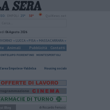
25°
38°
EO:
EMPOLI
QuiNews.net
vedì
06 Agosto 2026
LIVORNO
LUCCA
PISA
MASSA CARRARA
ste
Animali
Pubblicità
Contatti
ONTELUPO FIORENTINO
MONTESPERTOLI
-Valdelsa
​Housing sociale, il Comune coinvolge il terzo settore
Inc
ui Blog
di Riccardo Ferrucci