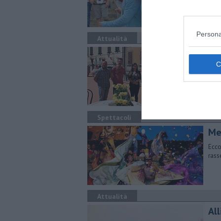
Persona
Attualità
In
La k
Magg
Spettacoli
Me
Ecco
rass
Attualità
All