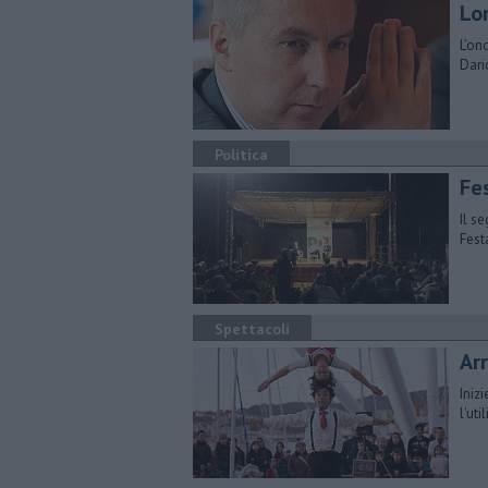
Lo
L’on
Dari
Politica
Fes
Il s
Fest
Spettacoli
Arr
Iniz
l'ut