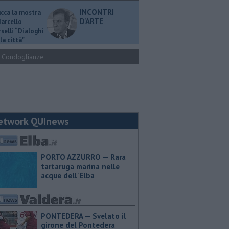
INCONTRI
ucca la mostra
D'ARTE
Marcello
selli “Dialoghi
la città"
Condoglianze
etwork QUInews
PORTO AZZURRO — Rara
tartaruga marina nelle
acque dell'Elba
PONTEDERA — Svelato il
girone del Pontedera