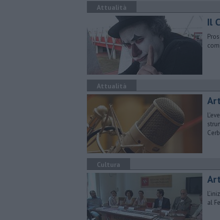
Attualità
Il 
Pros
comi
Attualità
Art
L'ev
stru
Cerb
Cultura
Art
L’in
al Fe