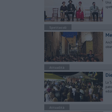
Una 
spet
Spettacoli
Mer
Anch
obie
Attualità
Di
La ‘
patr
ediz
Attualità