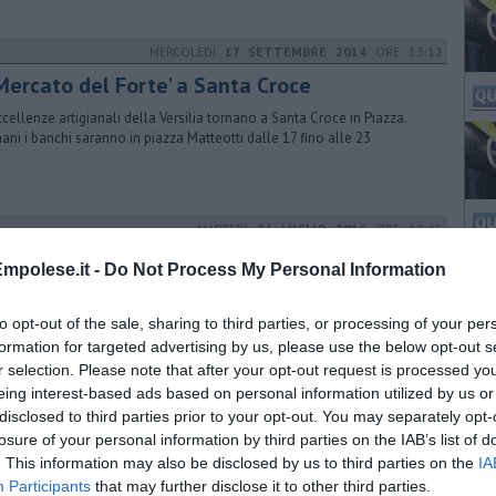
MERCOLEDÌ
17 SETTEMBRE 2014
ORE 13:12
'Mercato del Forte' a Santa Croce
ccellenze artigianali della Versilia tornano a Santa Croce in Piazza.
ni i banchi saranno in piazza Matteotti dalle 17 fino alle 23
MARTEDÌ
26 LUGLIO 2016
ORE 18:45
nti della musica pronti per il Festival Bassi
mpolese.it -
Do Not Process My Personal Information
 serate per una il festival Amedeo Bassi, giunto alla settima edizione
e raddoppia gli appuntamenti rispetto agli anni passati.
to opt-out of the sale, sharing to third parties, or processing of your per
formation for targeted advertising by us, please use the below opt-out s
r selection. Please note that after your opt-out request is processed y
eing interest-based ads based on personal information utilized by us or
SABATO
05 SETTEMBRE 2015
ORE 15:55
disclosed to third parties prior to your opt-out. You may separately opt-
ccaiano in festa per la Ranochiocciola
losure of your personal information by third parties on the IAB’s list of
. This information may also be disclosed by us to third parties on the
IA
 al 13 settembre, spettacoli, animazioni per grandi e piccini. Sabato 5 il
Participants
that may further disclose it to other third parties.
ertone a favore della Fondazione Tommasino Bacciotti