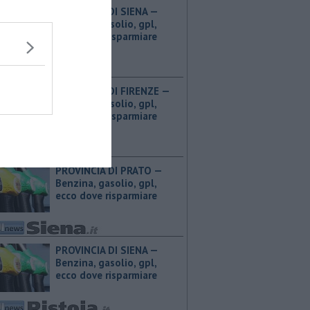
PROVINCIA DI SIENA — ​
Benzina, gasolio, gpl,
ecco dove risparmiare
PROVINCIA DI FIRENZE — ​
Benzina, gasolio, gpl,
ecco dove risparmiare
PROVINCIA DI PRATO — ​
Benzina, gasolio, gpl,
ecco dove risparmiare
PROVINCIA DI SIENA — ​
Benzina, gasolio, gpl,
ecco dove risparmiare