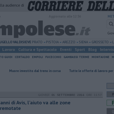
alla audience di
o
Aggiornato alle 12:56
MET
Gio
UGELLO
VALDISIEVE
PRATO
PISTOIA
AREZZO
SIENA
GROSSETO
Lavoro
Cultura e Spettacolo
Eventi
Sport
Blog
Intervi
TO GUIDI
CERTALDO
EMPOLI
FUCECCHIO
GAMBASSI TERME
MONTAIONE
M
stito dal treno in corsa
​Tutte le offerte di lavoro per l'area Empolese
GIOVEDÌ
01 SETTEMBRE 2016
ORE 11:57
anni di Avis, l'aiuto va alle zone
rremotate
Q