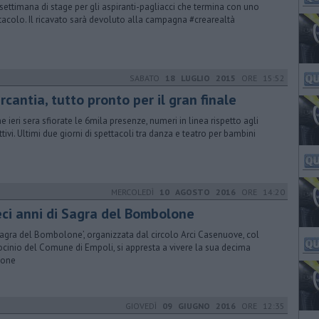
settimana di stage per gli aspiranti-pagliacci che termina con uno
tacolo. Il ricavato sarà devoluto alla campagna #crearealtà
SABATO
18 LUGLIO 2015
ORE 15:52
cantia, tutto pronto per il gran finale
e ieri sera sfiorate le 6mila presenze, numeri in linea rispetto agli
ttivi. Ultimi due giorni di spettacoli tra danza e teatro per bambini
MERCOLEDÌ
10 AGOSTO 2016
ORE 14:20
eci anni di Sagra del Bombolone
Sagra del Bombolone’, organizzata dal circolo Arci Casenuove, col
ocinio del Comune di Empoli, si appresta a vivere la sua decima
ione
GIOVEDÌ
09 GIUGNO 2016
ORE 12:35