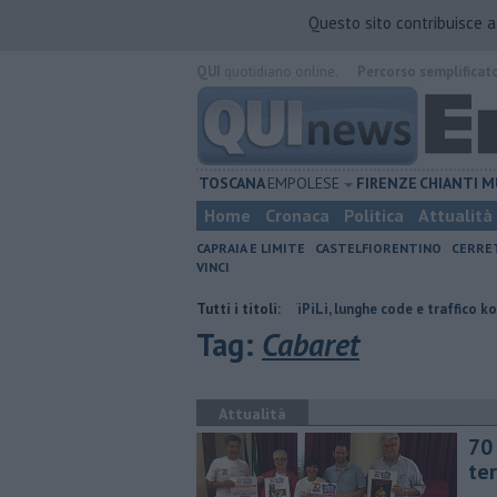
Questo sito contribuisce 
QUI
quotidiano online.
Percorso semplificat
TOSCANA
EMPOLESE
FIRENZE
CHIANTI
M
Home
Cronaca
Politica
Attualità
CAPRAIA E LIMITE
CASTELFIORENTINO
CERRE
VINCI
zo settore
Incidente in FiPiLi, lunghe code e traffico ko
Tutti i titoli:
Muore inve
Tag:
Cabaret
Attualità
70 
te