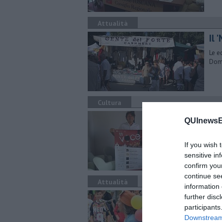
Attualità
Il 
Le e
Doma
Cultura
Ama
QUInewsE
Otto
e ch
If you wish 
sensitive in
confirm you
continue se
Attualità
information 
Ba
further disc
participants
Fino
Downstream 
conc