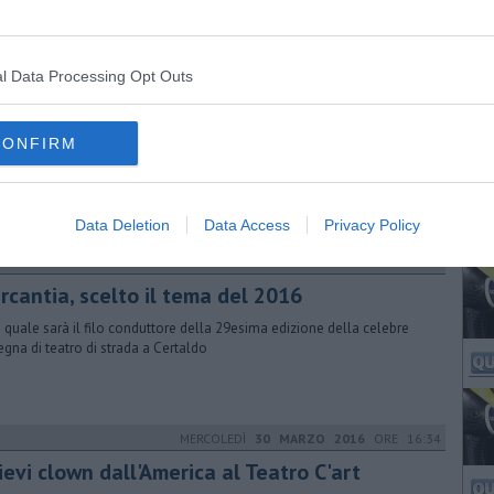
l Data Processing Opt Outs
MARTEDÌ
12 MAGGIO 2015
ORE 13:47
/Canti e Banchi nel segno della Magia
CONFIRM
ermesse di teatro di strada si svolgerà da venerdì 22 a domenica 24
io. Il Sindaco Falorni: “Festa realizzata a costo zero per i contribuenti"
Data Deletion
Data Access
Privacy Policy
MERCOLEDÌ
13 GENNAIO 2016
ORE 13:00
rcantia, scelto il tema del 2016
 quale sarà il filo conduttore della 29esima edizione della celebre
egna di teatro di strada a Certaldo
MERCOLEDÌ
30 MARZO 2016
ORE 16:34
ievi clown dall'America al Teatro C'art