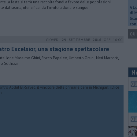
nte la festa si terrà una raccolta fondi a favore delle popolazioni
ite dal sisma, ntensificando l’invito a donare sangue
A L
di 
Scar
con 
QUI
GIOVEDÌ
29 SETTEMBRE 2016
ORE 16:00
atro Excelsior, una stagione spettacolare
artellone Massimo Ghini, Rocco Papaleo, Umberto Orsini, Neri Marcorè,
io Solfrizzi
N