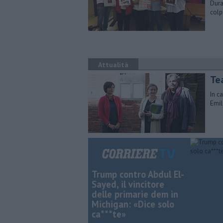
Dura
colp
Attualità
Te
In c
Emil
Trump contro Abdul El-
Sayed, il vincitore
delle primarie dem in
Michigan: «Dice solo
ca***te»