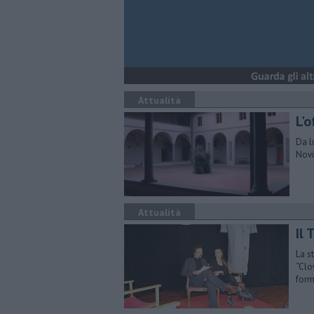
Attualità
L'o
Da l
Novi
Attualità
Il 
La s
“Clo
form