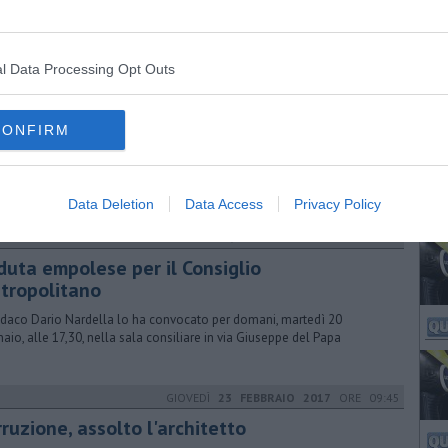
liche e una donazione alla Caritas. Il sindaco ha rinunciato a
edere
l Data Processing Opt Outs
MARTEDÌ
26 DICEMBRE 2017
ORE 12:00
alità, un progetto per i giovani
CONFIRM
le e consiglio dei ragazzi con l'obiettivo di promuovere rispetto delle
le, pensiero critico e cultura della responsabilità individuale
Data Deletion
Data Access
Privacy Policy
LUNEDÌ
19 GENNAIO 2015
ORE 14:26
duta empolese per il Consiglio
tropolitano
indaco Dario Nardella lo ha convocato per domani, martedì 20
aio, alle 17,30, nella sala consiliare in via Giuseppe del Papa
GIOVEDÌ
23 FEBBRAIO 2017
ORE 09:45
ruzione, assolto l'architetto