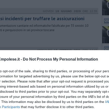
GIOVEDÌ
18 GIUGNO 2020
ORE 12:35
si incidenti per truffare le assicurazioni
mentazioni sanitarie ed informatiche falsificate per 35 sinistri: 10
sti e perquisizioni in sei province toscane
MERCOLEDÌ
13 GENNAIO 2021
ORE 14:47
'area verde in memoria di Piersanti
mpolese.it -
Do Not Process My Personal Information
ttarella
ecisione dell'amministrazione comunale di intitolare il giardino
to opt-out of the sale, sharing to third parties, or processing of your per
lico al presidente della regione Sicilia assassinato nel 1980
formation for targeted advertising by us, please use the below opt-out s
r selection. Please note that after your opt-out request is processed y
eing interest-based ads based on personal information utilized by us or
LUNEDÌ
26 APRILE 2021
ORE 12:44
disclosed to third parties prior to your opt-out. You may separately opt-
fese al Comune, scuse e donazione alla
losure of your personal information by third parties on the IAB’s list of
ritas
. This information may also be disclosed by us to third parties on the
IA
Participants
that may further disclose it to other third parties.
 la denuncia di diffamazione sui social sono arrivate le scuse