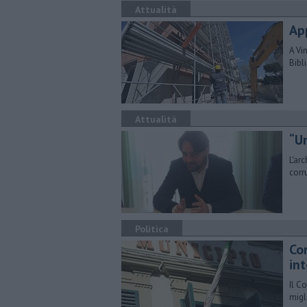
Attualità
App
A Vi
Bibl
Attualità
​“U
L'ar
corr
Politica
Co
int
Il C
migl