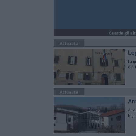
Attualità
Le
La g
dal 
Attualità
An
Al v
legal