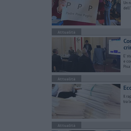
Un n
dell
Attualità
Cor
cr
E' s
e co
Pisa
Attualità
Eco
Il r
tra 
Attualità