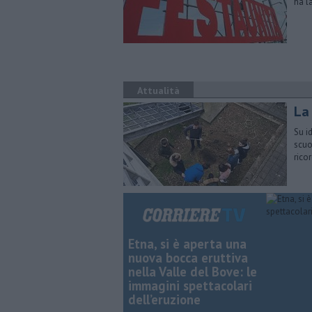
ha l
Attualità
La
Su i
scuo
ricor
Etna, si è aperta una
nuova bocca eruttiva
nella Valle del Bove: le
immagini spettacolari
dell’eruzione