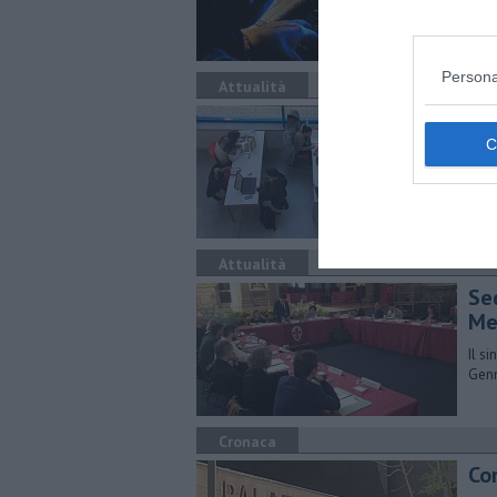
pubb
proc
Persona
Attualità
Leg
Scuo
rego
Attualità
Se
Me
Il s
Genn
Cronaca
Cor