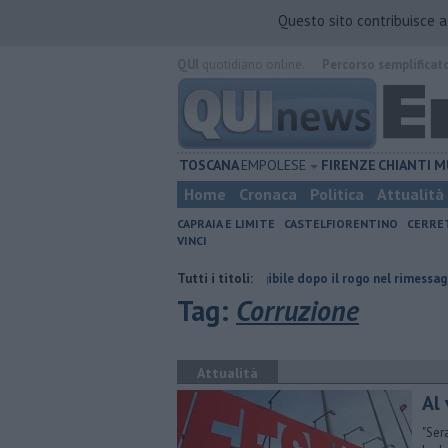
Questo sito contribuisce 
QUI
quotidiano online.
Percorso semplificat
TOSCANA
EMPOLESE
FIRENZE
CHIANTI
M
Home
Cronaca
Politica
Attualità
CAPRAIA E LIMITE
CASTELFIORENTINO
CERRE
VINCI
polese-Valdelsa
Casa inagibile dopo il rogo nel rimessaggio
Tutti i titoli:
​Benzin
Tag:
Corruzione
Attualità
Al 
"Ser