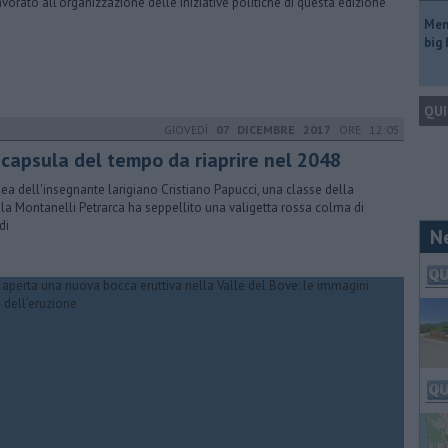
avorato all’organizzazione delle iniziative politiche di questa edizione
Mem
big
QUI
GIOVEDÌ
07 DICEMBRE 2017
ORE 12:05
 capsula del tempo da riaprire nel 2048
dea dell'insegnante larigiano Cristiano Papucci, una classe della
la Montanelli Petrarca ha seppellito una valigetta rossa colma di
di
N