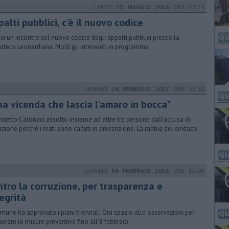
LUNEDÌ
23 MAGGIO 2016
ORE 12:23
alti pubblici, c'è il nuovo codice
nci un incontro sul nuovo codice degli appalti pubblici presso la
ioteca Leonardiana. Molti gli interventi in programma
VENERDÌ
24 FEBBRAIO 2017
ORE 16:30
na vicenda che lascia l’amaro in bocca"
chitetto Calonaci assolto insieme ad altre tre persone dall'accusa di
uzione perchè i reati sono caduti in prescrizione. La rabbia del sindaco
GIOVEDÌ
04 FEBBRAIO 2016
ORE 15:00
ntro la corruzione, per trasparenza e
egrità
omune ha approvato i piani triennali. Ora spazio alle osservazioni per
iorare le misure preventive fino all'8 febbraio