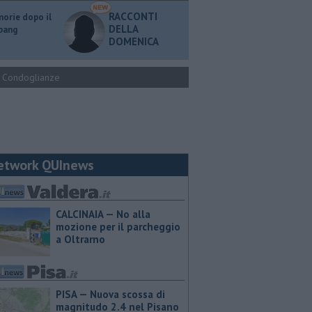
RACCONTI
orie dopo il
DELLA
 bang
DOMENICA
Condoglianze
etwork QUInews
CALCINAIA — No alla
mozione per il parcheggio
a Oltrarno
PISA — Nuova scossa di
magnitudo 2.4 nel Pisano