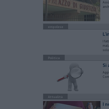
Asso
anch
empolese
L'
I fa
mala
sol
Politica
Si
Aggi
Comu
Attualità
I n