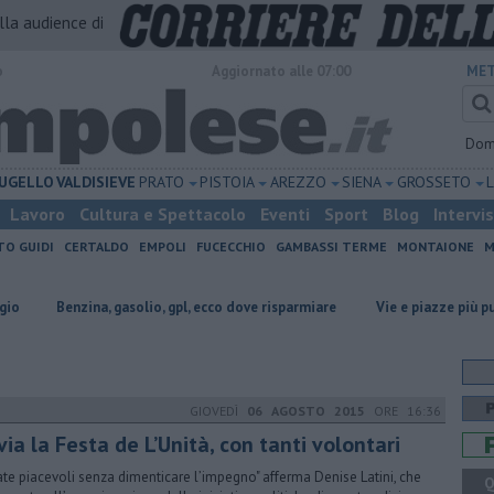
alla audience di
o
Aggiornato alle 07:00
MET
Dom
UGELLO
VALDISIEVE
PRATO
PISTOIA
AREZZO
SIENA
GROSSETO
Lavoro
Cultura e Spettacolo
Eventi
Sport
Blog
Intervi
TO GUIDI
CERTALDO
EMPOLI
FUCECCHIO
GAMBASSI TERME
MONTAIONE
M
a, gasolio, gpl, ecco dove risparmiare
Vie e piazze più pulite, ecco il p
GIOVEDÌ
06 AGOSTO 2015
ORE 16:36
via la Festa de L’Unità, con tanti volontari
ate piacevoli senza dimenticare l’impegno" afferma Denise Latini, che
Q