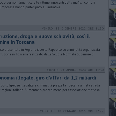
odo per non dimenticare le vittime innocenti della mafia, i comuni
'Empolese hanno partecipato all'iniziativa
VENERDÌ
16 DICEMBRE 2022
ORE 11:50
ruzione, droga e nuove schiavitù, così il
imine in Toscana
tato presentato in Regione il sesto Rapporto su criminalità organizzata
rruzione in Toscana realizzato dalla Scuola Normale Superiore di
GIOVEDÌ
04 APRILE 2024
ORE 18:30
nomia illegale, giro d'affari da 1,2 miliardi
apporto Irpet su illegalità e criminalità piazza la Toscana a metà strada
le regioni italiane. Aumentano procedimenti per associazione mafiosa
MERCOLEDÌ
28 GENNAIO 2015
ORE 22:27