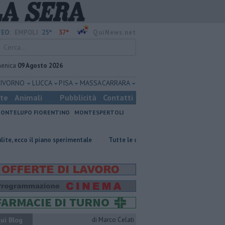
25°
37°
EO:
EMPOLI
QuiNews.net
enica
09 Agosto 2026
LIVORNO
LUCCA
PISA
MASSA CARRARA
ste
Animali
Pubblicità
Contatti
ONTELUPO FIORENTINO
MONTESPERTOLI
iano sperimentale
​Tutte le offerte di lavoro per l'area Empolese-Valdels
ui Blog
di Marco Celati