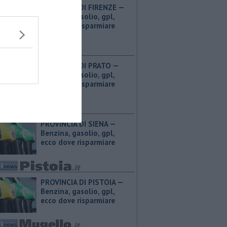
PROVINCIA DI FIRENZE — ​
Benzina, gasolio, gpl,
ecco dove risparmiare
PROVINCIA DI PRATO — ​
Benzina, gasolio, gpl,
ecco dove risparmiare
PROVINCIA DI SIENA — ​
Benzina, gasolio, gpl,
ecco dove risparmiare
PROVINCIA DI PISTOIA — ​
Benzina, gasolio, gpl,
ecco dove risparmiare