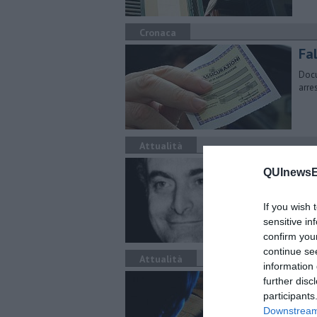
Cronaca
Fal
Docu
arre
Attualità
Un
QUInewsE
Ma
La d
If you wish 
pubb
sensitive in
confirm you
continue se
Attualità
information 
Of
further disc
Ca
participants
Downstream 
Dopo