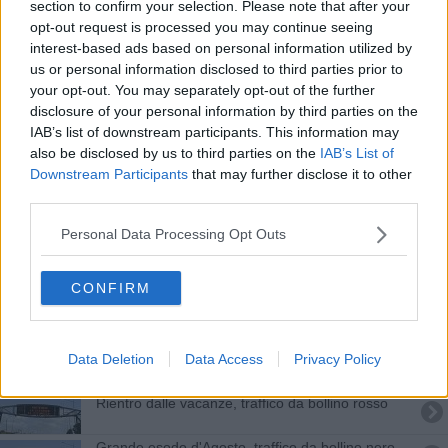
section to confirm your selection. Please note that after your
Canottaggio, da Pontedera ai mondiali under 23
opt-out request is processed you may continue seeing
interest-based ads based on personal information utilized by
Gli azzurri in campo per il Centro Donna
us or personal information disclosed to third parties prior to
your opt-out. You may separately opt-out of the further
Il folklore siciliano prima di Empoli-Palermo
disclosure of your personal information by third parties on the
IAB’s list of downstream participants. This information may
Decreto sicurezza, spuntano i sindaci pro ricorso
also be disclosed by us to third parties on the
IAB’s List of
Downstream Participants
that may further disclose it to other
Empoli, Livorno e Pisa si ritrovano in Serie B
third parties.
La biblioteca è pronta, ecco com'è fatta
Personal Data Processing Opt Outs
Toscani lettori e recensori, ecco chi legge di più
CONFIRM
Arrivano temporali forti, allerta in tutta la Toscana
Data Deletion
Data Access
Privacy Policy
Allarme caldo, Toscana con la febbre a 40
Rientro dalle vacanze, traffico da bollino rosso
Grande esodo d'Agosto, traffico da bollino nero