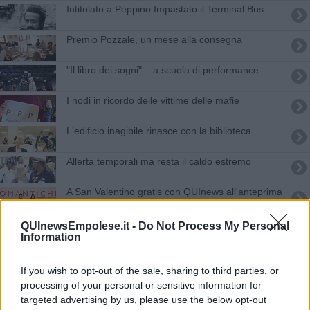
Intitolato a Peppino Impastato il Terminal Bus
Premio Pozzale, un mese alla consegna
"Il libro dei sogni"... a scuola di performance
I nodi in ricordo delle vittime delle mafie
L'edificio inagibile rinasce con la biblioteca
Allerta temporali ma resta il caldo estremo
A San Valentino gratis con QUInews all'anteprima
di "Romantiche"
Bilancio climatico 2023, in Toscana 44 eventi
QUInewsEmpolese.it -
Do Not Process My Personal
estremi
Information
Immobiliare, vendere casa è sempre più veloce
If you wish to opt-out of the sale, sharing to third parties, or
Fermata la Flotilla, occupata la stazione di Pisa
processing of your personal or sensitive information for
targeted advertising by us, please use the below opt-out