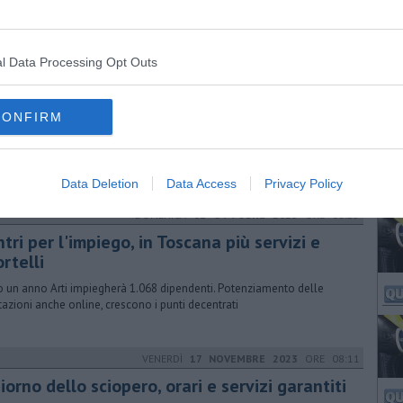
l Data Processing Opt Outs
GIOVEDÌ
15 DICEMBRE 2022
ORE 18:45
opero generale, venerdì nero per i servizi
CONFIRM
orti e sanità tra i settori a maggior rischio disagio per l'utenza. Orari
o sciopero e manifestazioni nelle varie province della Toscana
Data Deletion
Data Access
Privacy Policy
DOMENICA
01 OTTOBRE 2023
ORE 08:25
tri per l'impiego, in Toscana più servizi e
rtelli
o un anno Arti impiegherà 1.068 dipendenti. Potenziamento delle
tazioni anche online, crescono i punti decentrati
VENERDÌ
17 NOVEMBRE 2023
ORE 08:11
giorno dello sciopero, orari e servizi garantiti