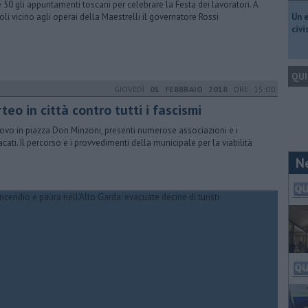
e 50 gli appuntamenti toscani per celebrare la Festa dei lavoratori. A
li vicino agli operai della Maestrelli il governatore Rossi
​Un 
civ
QUI
GIOVEDÌ
01 FEBBRAIO 2018
ORE 15:00
teo in città contro tutti i fascismi
itrovo in piazza Don Minzoni, presenti numerose associazioni e i
acati. Il percorso e i provvedimenti della municipale per la viabilità
N