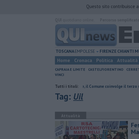
Questo sito contribuisce 
QUI
quotidiano online.
Percorso semplificat
TOSCANA
EMPOLESE
FIRENZE
CHIANTI
M
Home
Cronaca
Politica
Attualità
CAPRAIA E LIMITE
CASTELFIORENTINO
CERRE
VINCI
sparmiare
​Housing sociale, il Comune coinvolge il terzo settore
Tutti i titoli:
Inc
Tag:
Uil
Attualità
Fes
Ma