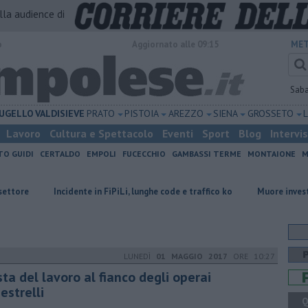
alla audience di
o
Aggiornato alle 09:15
MET
Sab
UGELLO
VALDISIEVE
PRATO
PISTOIA
AREZZO
SIENA
GROSSETO
Lavoro
Cultura e Spettacolo
Eventi
Sport
Blog
Intervi
TO GUIDI
CERTALDO
EMPOLI
FUCECCHIO
GAMBASSI TERME
MONTAIONE
M
idente in FiPiLi, lunghe code e traffico ko
Muore investito dal treno in
LUNEDÌ
01 MAGGIO 2017
ORE 10:27
ta del lavoro al fianco degli operai
estrelli
Q