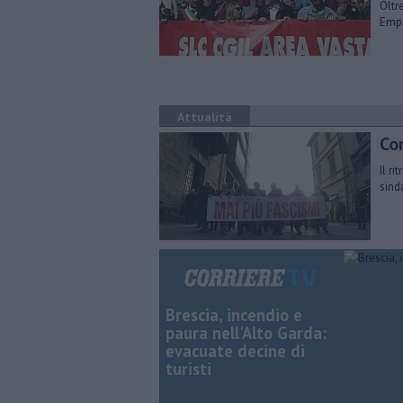
Oltr
Empo
Attualità
Cor
Il r
sind
Brescia, incendio e
paura nell'Alto Garda:
evacuate decine di
turisti