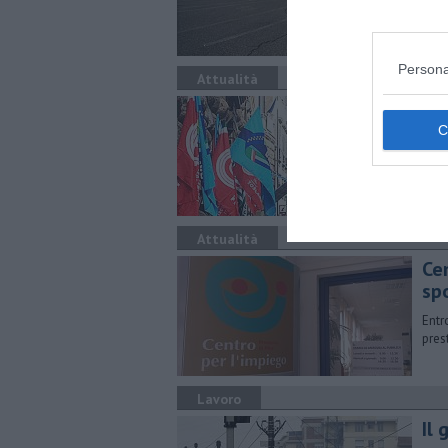
Persona
Attualità
Sci
Trasp
dell
Attualità
Cen
spo
Entr
pres
Lavoro
Il 