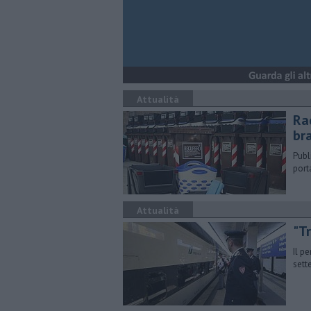
Attualità
Rac
br
Publ
port
Attualità
"Tr
Il p
sett