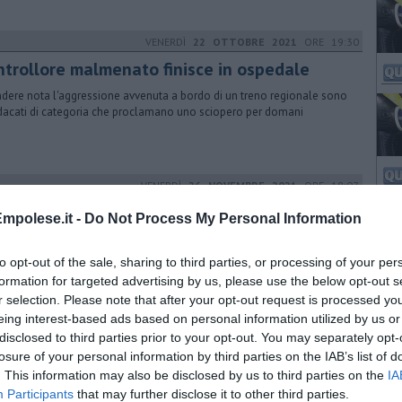
VENERDÌ
22 OTTOBRE 2021
ORE 19:30
ntrollore malmenato finisce in ospedale
ndere nota l'aggressione avvenuta a bordo di un treno regionale sono
ndacati di categoria che proclamano uno sciopero per domani
VENERDÌ
26 NOVEMBRE 2021
ORE 18:07
to nel calcio, muore il fratello del Mister
mpolese.it -
Do Not Process My Personal Information
 spento a Massa, dove era un pilastro della vita sindacale, Alberto
eazzoli, fratello dell'allenatore dell'Empoli calcio Aurelio
to opt-out of the sale, sharing to third parties, or processing of your per
formation for targeted advertising by us, please use the below opt-out s
r selection. Please note that after your opt-out request is processed y
eing interest-based ads based on personal information utilized by us or
MERCOLEDÌ
07 DICEMBRE 2022
ORE 15:32
disclosed to third parties prior to your opt-out. You may separately opt-
bus si fermano per lo sciopero generale
losure of your personal information by third parties on the IAB’s list of
. This information may also be disclosed by us to third parties on the
IA
voratori si preparano ad incrociare le braccia per 4 ore. Date, fasce
Participants
that may further disclose it to other third parties.
tite e orari di astensione dal lavoro nei diversi territori