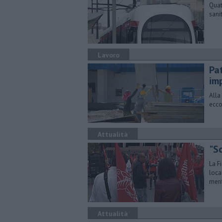
Quat
sani
Lavoro
Pat
im
Alla
ecco
Attualità
"Sc
La F
loca
meri
Attualità