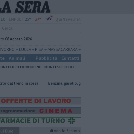
25°
37°
EO:
EMPOLI
QuiNews.net
ato
08 Agosto 2026
LIVORNO
LUCCA
PISA
MASSA CARRARA
ste
Animali
Pubblicità
Contatti
ONTELUPO FIORENTINO
MONTESPERTOLI
 corsa
​Benzina, gasolio, gpl, ecco dove risparmiare
​Housing sociale
ui Blog
di Adolfo Santoro