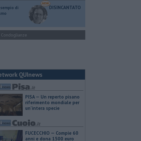
DISINCANTATO
esempio di
ismo
Condoglianze
etwork QUInews
PISA — Un reperto pisano
riferimento mondiale per
un'intera specie
FUCECCHIO — Compie 60
anni e dona 1500 euro