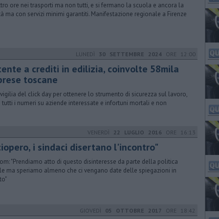
tro ore nei trasporti ma non tutti, e si fermano la scuola e ancora la
tà ma con servizi minimi garantiti. Manifestazione regionale a Firenze
LUNEDÌ
30 SETTEMBRE 2024
ORE 12:00
ente a crediti in edilizia, coinvolte 58mila
prese toscane
 vigilia del click day per ottenere lo strumento di sicurezza sul lavoro,
 tutti i numeri su aziende interessate e infortuni mortali e non
VENERDÌ
22 LUGLIO 2016
ORE 16:13
iopero, i sindaci disertano l'incontro"
iom: "Prendiamo atto di questo disinteresse da parte della politica
le ma speriamo almeno che ci vengano date delle spiegazioni in
to"
GIOVEDÌ
05 OTTOBRE 2017
ORE 18:42