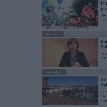
Mor
pr
I tre
non 
Politica
Ba
Va
Il s
per f
Attualità
Al 
Va
Comu
Pian
Plan