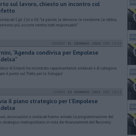
to sul lavoro, chiesto un incontro col
efetto
 sindacati Cgil, Cisl e Uil: "Le parole, le denunce, le condanne, la rabbia,
servono più, occorre sentirsi tutti responsabili"
VENERDÌ
31 GENNAIO 2020
ORE 14:34
rnini, "Agenda condivisa per Empolese
ldelsa"
indaco di Empoli ha incontrato rappresentanze sindacali e di categoria
are il punto sul ‘Patto per lo Sviluppo’
LUNEDÌ
18 GENNAIO 2021
ORE 18:23
via il piano strategico per l'Empolese
ldelsa
ni, associazioni e sindacati hanno avviato la programmazione del
o strategico metropolitano in vista dei finanziamenti del Recovery