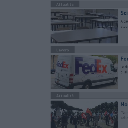
Attualità
Sci
A ca
alcu
Lavoro
Fed
Le d
di a
Attualità
No 
"Non
salu