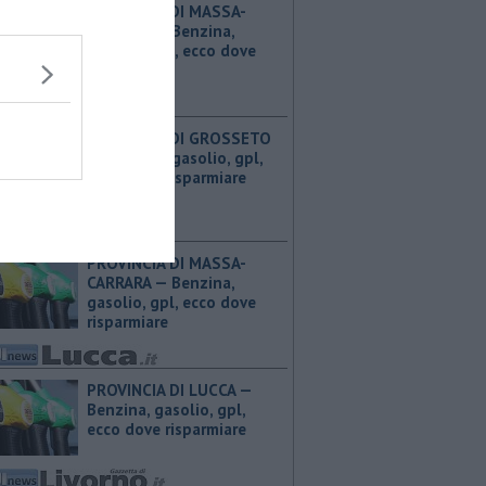
PROVINCIA DI MASSA-
CARRARA — ​Benzina,
gasolio, gpl, ecco dove
risparmiare
PROVINCIA DI GROSSETO
— ​Benzina, gasolio, gpl,
ecco dove risparmiare
PROVINCIA DI MASSA-
CARRARA — ​Benzina,
gasolio, gpl, ecco dove
risparmiare
PROVINCIA DI LUCCA — ​
Benzina, gasolio, gpl,
ecco dove risparmiare