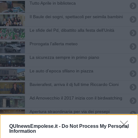
Tutto Aprile in biblioteca
Il Baule dei sogni, spettacoli per seimila bambini
Le sfide del Pd, dibattito alla festa dell'Unità
Prorogata l'allerta meteo
La sicurezza sempre in primo piano
Le auto d'epoca sfilano in piazza
Bavierafest, arriva il dj full time Riccardo Cioni
Ad Arnovecchio il 2017 inizia con il birdwatching
Apertura straordinaria per via dei presepi
Grave dopo la caduta da cavallo
QUInewsEmpolese.it -
Do Not Process My Personal
Information