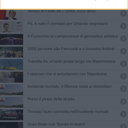
Tempo di Feste de L'Unità, ecco dove
Pd, è nato il comitato per Orlando segretario
A Fucecchio le campionesse di ginnastica artistica
1000 persone alla Fierucola e a Incastra festival
Travolta da un'auto pirata lungo via Maremmana
I veterani che si arruolarono con Napoleone
Incidente mortale, il 38enne resta ai domiciliari
Preso il pirata della strada
Trovata l'auto coinvolta nell'incidente mortale
Gran finale con 'Bande in teatro'