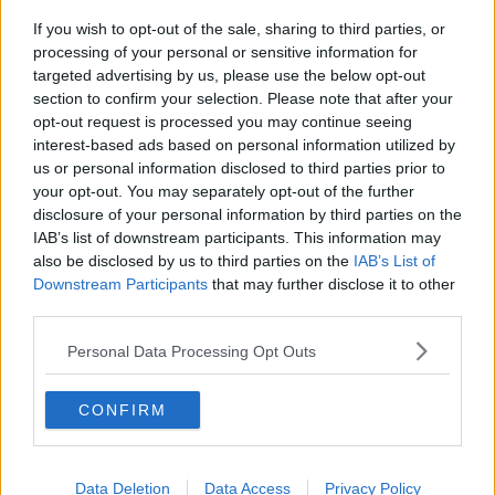
Un weekend con le campionesse di ginnastica
If you wish to opt-out of the sale, sharing to third parties, or
La memoria sull’Eccidio del Padule di Fucecchio
processing of your personal or sensitive information for
targeted advertising by us, please use the below opt-out
section to confirm your selection. Please note that after your
Immagini e riflessioni per non dimenticare
opt-out request is processed you may continue seeing
interest-based ads based on personal information utilized by
Successo del Natale in Lungarno
us or personal information disclosed to third parties prior to
your opt-out. You may separately opt-out of the further
Due giorni a misura di bambino
disclosure of your personal information by third parties on the
IAB’s list of downstream participants. This information may
Oltre mille persone a ​“Le vie in Rosa”
also be disclosed by us to third parties on the
IAB’s List of
Downstream Participants
that may further disclose it to other
Rinviato il Valdelsa River Trophy
third parties.
Al via la Festa de L’Unità, con tanti volontari
Personal Data Processing Opt Outs
Due calciatori dell'Empoli all'oratorio
CONFIRM
Boom di richieste per vaccinare i bambini
Via al voto per il referendum
Data Deletion
Data Access
Privacy Policy