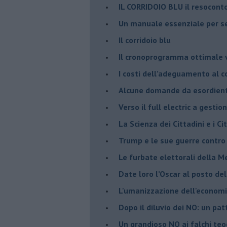
IL CORRIDOIO BLU il resocont
Un manuale essenziale per s
Il corridoio blu
​Il cronoprogramma ottimale ve
​I costi dell’adeguamento al c
Alcune domande da esordiente 
Verso il full electric a gestio
​La Scienza dei Cittadini e i Cit
Trump e le sue guerre contro i
​Le furbate elettorali della M
​Date loro l’Oscar al posto de
L'umanizzazione dell'economia
​Dopo il diluvio dei NO: un pa
​Un grandioso NO ai falchi teoc