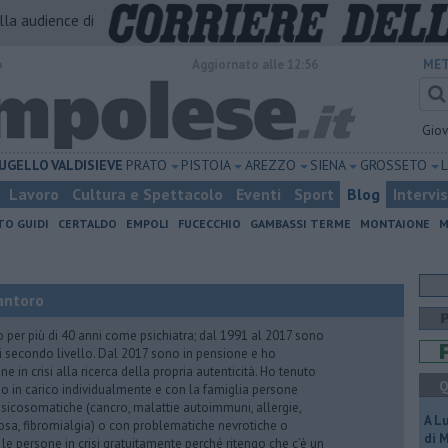
alla audience di
o
Aggiornato alle 12:56
MET
Gio
UGELLO
VALDISIEVE
PRATO
PISTOIA
AREZZO
SIENA
GROSSETO
Lavoro
Cultura e Spettacolo
Eventi
Sport
Blog
Intervi
TO GUIDI
CERTALDO
EMPOLI
FUCECCHIO
GAMBASSI TERME
MONTAIONE
M
antoro
o per più di 40 anni come psichiatra; dal 1991 al 2017 sono
di secondo livello. Dal 2017 sono in pensione e ho
e in crisi alla ricerca della propria autenticità. Ho tenuto
Q
o in carico individualmente e con la famiglia persone
icosomatiche (cancro, malattie autoimmuni, allergie,
A L
iosa, fibromialgia) o con problematiche nevrotiche o
di 
 le persone in crisi gratuitamente perché ritengo che c’è un