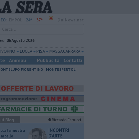
24°
37°
EO:
EMPOLI
QuiNews.net
vedì
06 Agosto 2026
LIVORNO
LUCCA
PISA
MASSA CARRARA
ste
Animali
Pubblicità
Contatti
ONTELUPO FIORENTINO
MONTESPERTOLI
ui Blog
di Riccardo Ferrucci
INCONTRI
ucca la mostra
D'ARTE
Marcello