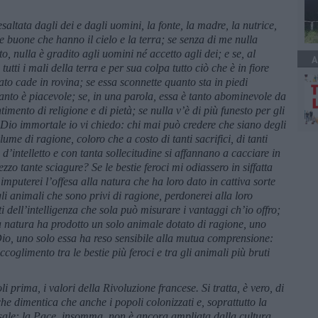
altata dagli dei e dagli uomini, la fonte, la madre, la nutrice,
cose buone che hanno il cielo e la terra; se senza di me nulla
o, nulla è gradito agli uomini né accetto agli dei; e se, al
A
tutti i mali della terra e per sua colpa tutto ciò che è in fiore
ato cade in rovina; se essa sconnette quanto sta in piedi
anto è piacevole; se, in una parola, essa è tanto abominevole da
imento di religione e di pietà; se nulla v’è di più funesto per gli
 Dio immortale io vi chiedo: chi mai può credere che siano degli
me di ragione, coloro che a costo di tanti sacrifici, di tanti
 d’intelletto e con tanta sollecitudine si affannano a cacciare in
zzo tante sciagure? Se le bestie feroci mi odiassero in siffatta
imputerei l’offesa alla natura che ha loro dato in cattiva sorte
gli animali che sono privi di ragione, perdonerei alla loro
 dell’intelligenza che sola può misurare i vantaggi ch’io offro;
a natura ha prodotto un solo animale dotato di ragione, uno
 Dio, uno solo essa ha reso sensibile alla mutua comprensione:
ccoglimento tra le bestie più feroci e tra gli animali più bruti
i prima, i valori della Rivoluzione francese. Si tratta, è vero, di
e dimentica che anche i popoli colonizzati e, soprattutto la
rsale: la Pace, insomma, non è ancora ampliata dalla cultura