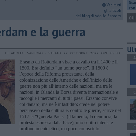
Scar
Vedi tutti
con 
gli articoli
del blog di Adolfo Santoro
QUI
erdam e la guerra
Ult
DI ADOLFO SANTORO - SABATO
22 OTTOBRE 2022
ORE 09:00
A
Erasmo da Rotterdam visse a cavallo tra il 1400 e il
1500. Era definito “un uomo per sé”. Il 1500 è
l’epoca della Riforma protestante, della
colonizzazione delle Americhe e dell’inizio delle
guerre non più all’interno delle nazioni, ma tra le
nazioni; in Olanda la Borsa diventa internazionale e
C
raccoglie i mercanti di tutti i paesi. Erasmo convive
col danaro, ma ne è infastidito: crede nel potere
persuasivo della cultura e, contro le guerre, scrive nel
1517 la “Querela Pacis” (il lamento, la denuncia, la
protesta espressa dalla Pace), uno scritto intensi e
C
profondamente etico, ma poco conosciuto.