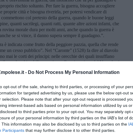
roprio rischio soltanto. Per fare la guerra, bisogna accogliere
 proprie città e bisogna riverirla, per potersi vendicare di
i commettono col pretesto della guerra, quando le buone leggi
pine, quanti sacrilegi, quanti ratti, quante altre azioni infami, che
a rovina morale dura per molti anni, anche quando la guerra è
: anche se si vince, il danno supera sempre il guadagno.”.
rra è indicata come frutto della peggiore pazzia, quella che rende
me un cesso pubblico”. Nel “Caronte” (1528) fa dire al diavolo
mai le corti dei prìncipi: nelle orecchie dei quali insufflano
 il popolo ed i nobili, e persino nella spiegazione del Vangelo si
, santa e pia. Le stesse cose predicano in un campo e nell’altro
mpolese.it -
Do Not Process My Personal Information
ancesi …. Agli inglesi e spagnoli dicono invece che questa
da Dio in persona, e che debbono mostrarsi coraggiosi, perché la
ovesse crepare, costui non perirà di certo, ma bello e armato,
to opt-out of the sale, sharing to third parties, or processing of your per
formation for targeted advertising by us, please use the below opt-out s
r selection. Please note that after your opt-out request is processed y
aliani (e non) direbbe: “Erasmo? Chi era costui?”.
eing interest-based ads based on personal information utilized by us or
disclosed to third parties prior to your opt-out. You may separately opt-
losure of your personal information by third parties on the IAB’s list of
. This information may also be disclosed by us to third parties on the
IA
Participants
that may further disclose it to other third parties.