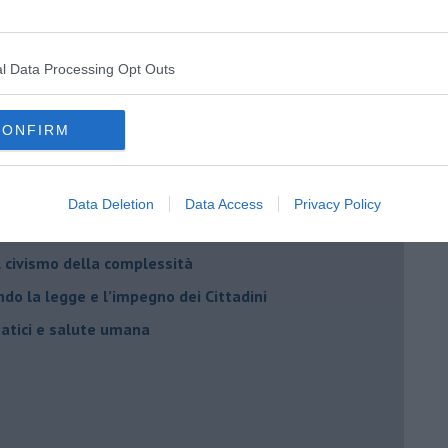
l Data Processing Opt Outs
CONFIRM
Data Deletion
Data Access
Privacy Policy
Adolfo Santoro
il civismo della complessità
ondo la legge e l’impegno dei Cittadini
matici e salute umana