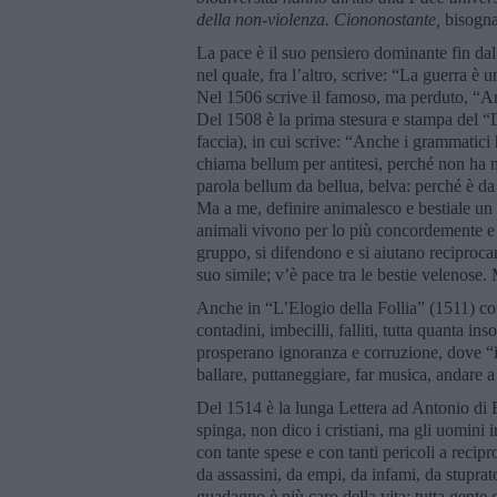
della non-violenza. Ciononostante,
bisogna
La pace è il suo pensiero dominante fin dal
nel quale, fra l’altro, scrive: “La guerra è 
Nel 1506 scrive il famoso, ma perduto, “Ant
Del 1508 è la prima stesura e stampa del “D
faccia), in cui scrive: “Anche i grammatici 
chiama bellum per antitesi, perché non ha ni
parola bellum da bellua, belva: perché è d
Ma a me, definire animalesco e bestiale un c
animali vivono per lo più concordemente e 
gruppo, si difendono e si aiutano reciproc
suo simile; v’è pace tra le bestie velenose
Anche in “L’Elogio della Follia” (1511) cond
contadini, imbecilli, falliti, tutta quanta i
prosperano ignoranza e corruzione, dove “il
ballare, puttaneggiare, far musica, andare a
Del 1514 è la lunga Lettera ad Antonio di 
spinga, non dico i cristiani, ma gli uomini 
con tante spese e con tanti pericoli a recip
da assassini, da empi, da infami, da stuprat
guadagno è più caro della vita: tutta gent