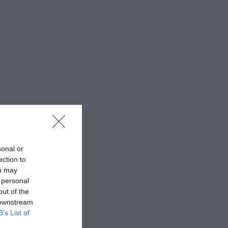
sonal or
ection to
ou may
 personal
out of the
 downstream
B’s List of