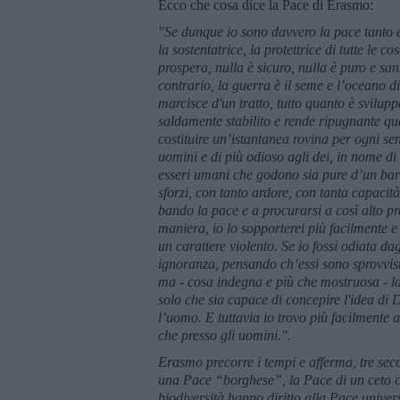
Ecco che cosa dice la Pace di Erasmo:
"Se dunque io sono davvero la pace tanto es
la sostentatrice, la protettrice di tutte le 
prospera, nulla è sicuro, nulla è puro e sant
contrario, la guerra è il seme e l’oceano di 
marcisce d'un tratto, tutto quanto è svilupp
saldamente stabilito e rende ripugnante qu
costituire un’istantanea rovina per ogni sent
uomini e di più odioso agli dei, in nome di
esseri umani che godono sia pure d’un barlu
sforzi, con tanto ardore, con tanta capacità
bando la pace e a procurarsi a così alto pre
maniera, io lo sopporterei più facilmente e 
un carattere violento. Se io fossi odiata da
ignoranza, pensando ch’essi sono sprovvisti
ma - cosa indegna e più che mostruosa - l
solo che sia capace di concepire l'idea di
l’uomo. E tuttavia io trovo più facilmente a
che presso gli uomini.".
Erasmo precorre i tempi e afferma, tre secol
una Pace “borghese”, la Pace di un ceto ch
biodiversità hanno diritto alla Pace unive