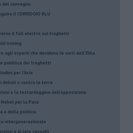
o del convegno
eguire il CORRIDOIO BLU
rso il full electric sui traghetti
old ironing
agli esperti che decidono le sorti dell’Elba
ne pubblica dei traghetti​
tadini per l’Aria
 deboli e contro la terra
eloni e la testardaggine dell’opposizione
l Nobel per la Pace
 e della politica
tto intergenerazionale
ratici e ai loro vassalli