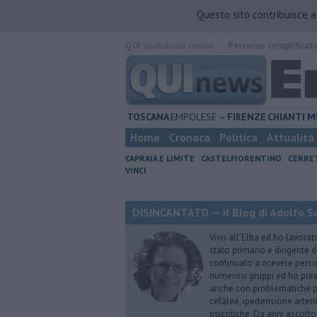
Questo sito contribuisce 
QUI
quotidiano online.
Percorso semplificat
TOSCANA
EMPOLESE
FIRENZE
CHIANTI
M
Home
Cronaca
Politica
Attualità
CAPRAIA E LIMITE
CASTELFIORENTINO
CERRE
VINCI
DISINCANTATO — il Blog di Adolfo S
Vivo all’Elba ed ho lavorat
stato primario e dirigente 
continuato a ricevere person
numerosi gruppi ed ho pres
anche con problematiche ps
cefalee, ipertensione arter
psicotiche. Da anni ascolto