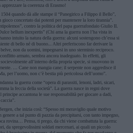
 apprezzare la coerenza di Erasmo!
 1504 quando dà alle stampe il “Panegirico a Filippo il Bello”,
un gioco concertato dai potenti per mantenere la loro tirannia”.
ipolemos”, contro la politica del papa guerrafondaio Giulio II.
ulce bellum inexpertis” (Chi ama la guerra non l’ha vista in
hanno intuito la natura della guerra: alcuni sostengono ch’essa si
ente di bello né di buono... Altri preferiscono far derivare la
a belve, non da uomini, impegnarsi in uno sterminio reciproco.
onflitto armato, sembra ancora inadeguato. In effetti, gli
socievolmente all’interno della propria specie, si muovono in
amente. … Cane non mangia cane; il serpente non aggredisce il
. Ma, per l’uomo, non c’è bestia più pericolosa dell’uomo”.
anna la guerra come “opera di parassiti, lenoni, ladri, sicari,
nsomma la feccia della società”. La guerra nasce in regni dove
 principe accantona le sue responsabilità per giocare a dadi,
 caccia”.
Bergen, che inizia così: “Spesso mi meraviglio quale motivo
in genere a tal punto di pazzia da precipitarsi, con tanto impegno,
roca rovina… Pensa, ti prego, da chi viene combattuta la guerra:
ori, da spregevolissimi soldati mercenari, ai quali un piccolo
e che è bravissima in guerra, dal momento che fa per guadagno e