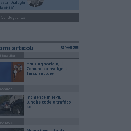
selli “Dialoghi
la città"
Condoglianze
imi articoli
Vedi tutti
ttualità
​Housing sociale, il
Comune coinvolge il
terzo settore
ronaca
Incidente in FiPiLi,
lunghe code e traffico
ko
ronaca
Muore investito dal