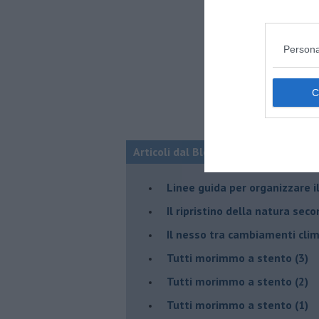
Persona
Articoli dal Blog “Disincantato” di 
​Linee guida per organizzare 
​Il ripristino della natura sec
Il nesso tra cambiamenti cli
Tutti morimmo a stento (3)
Tutti morimmo a stento (2)
​Tutti morimmo a stento (1)