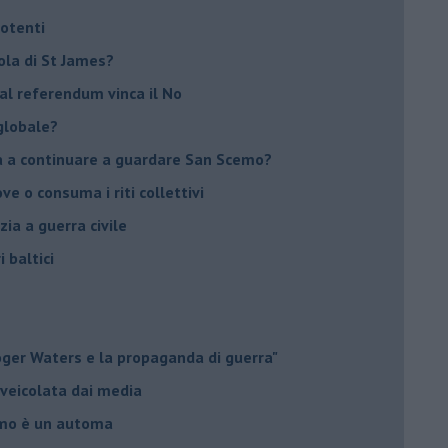
potenti
sola di St James?
 al referendum vinca il No
globale?
na a continuare a guardare San Scemo?
ove o consuma i riti collettivi
ia a guerra civile
i baltici
Roger Waters e la propaganda di guerra"
 veicolata dai media
omo è un automa