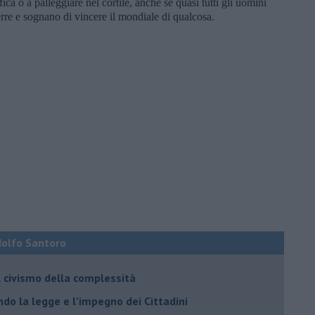
ca o a palleggiare nel cortile, anche se quasi tutti gli uomini
erre e sognano di vincere il mondiale di qualcosa.
Adolfo Santoro
il civismo della complessità
ondo la legge e l’impegno dei Cittadini