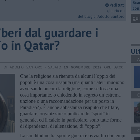
Scar
Vedi tutti
con 
gli articoli
del blog di Adolfo Santoro
QUI
liberi dal guardare i
io in Qatar?
Ult
A
DI ADOLFO SANTORO - SABATO
19 NOVEMBRE 2022
ORE 09:00
Che la religione sia ritenuta da alcuni l’oppio dei
popoli è una cosa risaputa (ma quanti “atei” muoiono
avversando ancora la religione, come se fosse una
cosa importante, o chiedendo in segreto un’estrema
C
unzione o una raccomandazione per un posto in
Paradiso?). È anche abbastanza risaputo che tifare,
guardare, organizzare o praticare lo “sport” in
generale, ed il calcio in particolare, sono tutte forme
di dipendenza, di alienazione, di “oppio”.
C
La similitudine tra sport e guerra è ovvia fin dai tempi