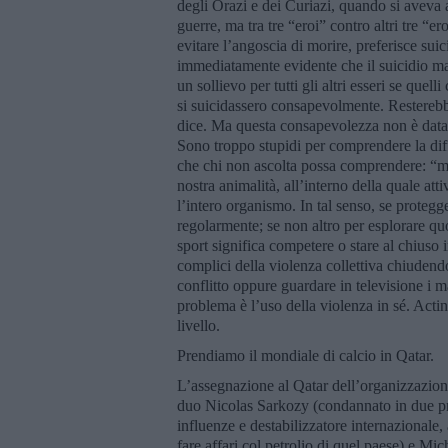
degli Orazi e dei Curiazi, quando si aveva a
guerre, ma tra tre “eroi” contro altri tre “ero
evitare l’angoscia di morire, preferisce sui
immediatamente evidente che il suicidio ma
un sollievo per tutti gli altri esseri se quel
si suicidassero consapevolmente. Resterebb
dice. Ma questa consapevolezza non è data 
Sono troppo stupidi per comprendere la dif
che chi non ascolta possa comprendere: “mu
nostra animalità, all’interno della quale at
l’intero organismo. In tal senso, se prote
regolarmente; se non altro per esplorare qu
sport significa competere o stare al chiuso 
complici della violenza collettiva chiudend
conflitto oppure guardare in televisione i m
problema è l’uso della violenza in sé. Actin
livello.
Prendiamo il mondiale di calcio in Qatar.
L’assegnazione al Qatar dell’organizzazione
duo Nicolas Sarkozy (condannato in due pro
influenze e destabilizzatore internazionale, 
fare affari col petrolio di quel paese) e Mi