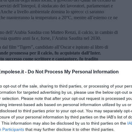
rvizi dell’Interpol, il sindacato dei lavoratori, parlamentari e
i. Anche a livello ambientale domina lo spreco: ci saranno
, che manterranno la temperatura a 20°C, mentre all’esterno ce ne
o dell’Arabia Saudita con Matteo Renzi, il calcio, in cambio di
ssia quattro anni fa e, forse, l’Arabia Saudita nel 2030.
dal film “Tigers”, candidato all’Oscar e ispirato al libro di
de promessa per il calcio, fu acquistato dall’Inter.
o successo come scrittore e cantautore, fu tradito
o bravo a calcio, a 16 anni giocavo già nel massimo campionato
o provato con Ajax e Chelsea, ma quando mi ha chiamato
mpolese.it -
Do Not Process My Personal Information
vo di giocare in Italia. Anche se da bambino mi vedevo
o detto che avevo sbagliato solo i colori della maglia...
Avevo
to opt-out of the sale, sharing to third parties, or processing of your per
dopo un po' sono iniziati i problemi. I dirigenti dell'Inter
formation for targeted advertising by us, please use the below opt-out s
i non hanno mantenuto: un appartamento
, invece dovevo
r selection. Please note that after your opt-out request is processed y
mavera… c’era machismo tra i compagni, più rapper che atleti,
eing interest-based ads based on personal information utilized by us or
i italiano, la possibilità di andare a scuola. La lingua è tutto, mi
disclosed to third parties prior to your opt-out. You may separately opt-
empre peggio. Poi ho avuto un piccolo
infortunio e non sono
losure of your personal information by third parties on the IAB’s list of
e. Lì ho avuto una crisi esistenziale: la mia identità era
. This information may also be disclosed by us to third parties on the
IA
ero?... Alcuni ragazzi della mia squadra avevano fumato
larci ancora di più: l'ambiente era pesante, duro.
Participants
that may further disclose it to other third parties.