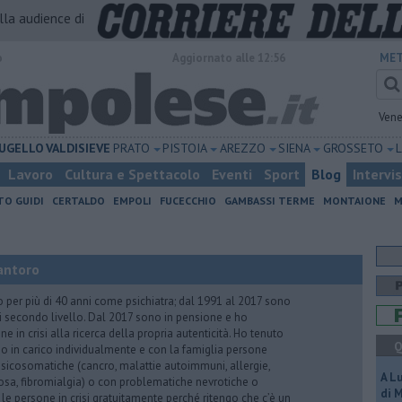
alla audience di
o
Aggiornato alle 12:56
MET
Vene
UGELLO
VALDISIEVE
PRATO
PISTOIA
AREZZO
SIENA
GROSSETO
Lavoro
Cultura e Spettacolo
Eventi
Sport
Blog
Intervi
TO GUIDI
CERTALDO
EMPOLI
FUCECCHIO
GAMBASSI TERME
MONTAIONE
M
antoro
o per più di 40 anni come psichiatra; dal 1991 al 2017 sono
di secondo livello. Dal 2017 sono in pensione e ho
e in crisi alla ricerca della propria autenticità. Ho tenuto
Q
o in carico individualmente e con la famiglia persone
icosomatiche (cancro, malattie autoimmuni, allergie,
A L
iosa, fibromialgia) o con problematiche nevrotiche o
di 
 le persone in crisi gratuitamente perché ritengo che c’è un