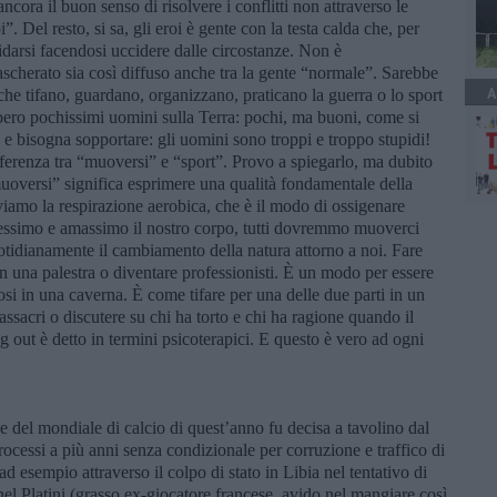
ncora il buon senso di risolvere i conflitti non attraverso le
i”. Del resto, si sa, gli eroi è gente con la testa calda che, per
cidarsi facendosi uccidere dalle circostanze. Non è
scherato sia così diffuso anche tra la gente “normale”. Sarebbe
A
li che tifano, guardano, organizzano, praticano la guerra o lo sport
ero pochissimi uomini sulla Terra: pochi, ma buoni, come si
e bisogna sopportare: gli uomini sono troppi e troppo stupidi!
ferenza tra “muoversi” e “sport”. Provo a spiegarlo, ma dubito
oversi” significa esprimere una qualità fondamentale della
tiviamo la respirazione aerobica, che è il modo di ossigenare
ggessimo e amassimo il nostro corpo, tutti dovremmo muoverci
otidianamente il cambiamento della natura attorno a noi. Fare
in una palestra o diventare professionisti. È un modo per essere
osi in una caverna. È come tifare per una delle due parti in un
assacri o discutere su chi ha torto e chi ha ragione quando il
g out è detto in termini psicoterapici. E questo è vero ad ogni
 del mondiale di calcio di quest’anno fu decisa a tavolino dal
cessi a più anni senza condizionale per corruzione e traffico di
ad esempio attraverso il colpo di stato in Libia nel tentativo di
chel Platini (grasso ex-giocatore francese, avido nel mangiare così