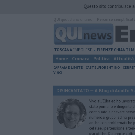
Questo sito contribuisce 
QUI
quotidiano online.
Percorso semplificat
TOSCANA
EMPOLESE
FIRENZE
CHIANTI
M
Home
Cronaca
Politica
Attualità
CAPRAIA E LIMITE
CASTELFIORENTINO
CERRE
VINCI
DISINCANTATO — il Blog di Adolfo S
Vivo all’Elba ed ho lavorat
stato primario e dirigente 
continuato a ricevere person
numerosi gruppi ed ho pres
anche con problematiche ps
cefalee, ipertensione arter
psicotiche. Da anni ascolto