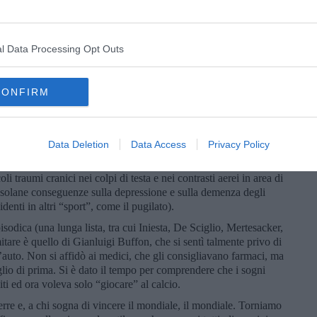
ità: in quegli ambienti si aspettano ragazzi tutti uguali, ma non
o… n
el calcio ci sono dottori per tutto tranne che per la testa…
e
no svegliato in ospedale a Milano è stato bruttissimo. Sono
l Data Processing Opt Outs
'aiuto di una psicologa e di altre persone. L'Inter mi ha
 così ho deciso di smettere con il calcio.”.
 di Vincent Gouttebarge, scrive “Lo stigma, la scarsa
CONFIRM
erienze passate negative con la ricerca di cure per la salute
colinità sono barriere per gli atleti d'élite che cercano un
egue che i sintomi di depressione e le vie naturali per risolverli
dominanza dei benefici economici.
Data Deletion
Data Access
Privacy Policy
 cioè negli sport in cui il contatto atletico è potenzialmente
li traumi cranici nei colpi di testa e nei contrasti aerei in area di
ossolane conseguenze sulla depressione e sulla demenza degli
nti in altri “sport”, come il pugilato).
isodica (una lunga lista, tra cui Iniesta, De Sciglio, Mertesacker,
re è quello di Gianluigi Buffon, che si sentì talmente privo di
’auto. Non si affidò ai medici, che gli consigliavano farmaci, ma
eglio di prima. Si è dato il tempo per comprendere che i sogni
iti ed ora voleva solo “giocare” al calcio.
guerre e, a chi sogna di vincere il mondiale, il mondiale. Torniamo