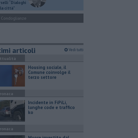
selli “Dialoghi
la città"
Condoglianze
imi articoli
Vedi tutti
ttualità
​Housing sociale, il
Comune coinvolge il
terzo settore
ronaca
Incidente in FiPiLi,
lunghe code e traffico
ko
ronaca
Muore investito dal