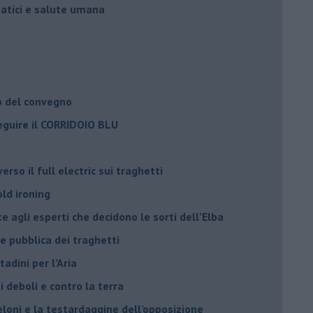
matici e salute umana
o del convegno
eguire il CORRIDOIO BLU
rso il full electric sui traghetti
old ironing
agli esperti che decidono le sorti dell’Elba
ne pubblica dei traghetti​
tadini per l’Aria
 deboli e contro la terra
eloni e la testardaggine dell’opposizione