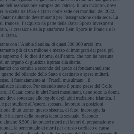
te dell’associazione europea del calcio). Il loro incontro, nove
per la scelta tra USA e Qatar come sede dei mondiali del 2022,
l Qatar risultando determinanti per l’assegnazione della sede. La
ali francesi, l’acquisto da parte della Qatar Sports Investment
ain, la creazione della piattaforma Bein Sports in Francia e la
 al Qatar.
nante con l’Arabia Saudita, di quasi 300.000 arabi (ma
ttamento più di un milione e mezzo di immigrati dai paesi più
ere supremo è, lo dice il nome, dell’emiro, che non ha nessuna
 di un organo di giustizia ispirata alla sharia,
i islamici che cambia a seconda del grado di fondamentalismo
quarto del bilancio dello Stato è destinato a spese militari,
tense, il finanziamento ai “Fratelli musulmani”, il
listico islamico. Pur essendo stato il primo paese del Golfo
are, il Qatar, come in altri Paesi musulmani, tiene sotto la donna
na deve sottostare alle regole degli abiti tradizione islamica, è
e per studiare all’estero, sposarsi, lavorare in posizioni
ione di un uomo; questo sistema, di fatto, incoraggia la
hi è insicuro della propria identità sessuale. Secondo
ro almeno 6.500 i lavoratori morti nei lavori di preparazione a
ional, la percentuale di morti per arresto cardiaco o causa
a di quella degli arabi locali; il governo del Qatar ha cercato di