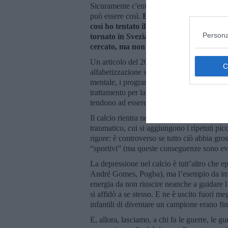
Sicuramente c'entrava anche la mia personal
può essere così.
Ero sempre più depress
così ho tentato il suicidio. Quando mi so
Persona
tornato in Svezia e mi sono ripreso con l
cercato, ma non ho più voluto tornare… E
Un articolo del 2017, a firma, tra gli altri,
alfabetizzazione sulla salute mentale, le esp
mentale, i programmi impegnativi e l'ipermas
trattamento per la salute mentale.”. Ne cons
tendono ad essere sottovalutati per la pre
Il calcio rientra negli “sport di collisione”,
traumatico, cui si aggiungono i ripetuti picco
rigore: è controverso se tutto ciò abbia gr
“sportivi” (ma queste conseguenze sono evide
La depressione nel calcio è tutt’altro che ep
André Gomes, Pogba), ma l’esempio da imita
energia da non riuscire neanche a guidare l
si affidò a se stesso. E ne è uscito fuori m
infantili di diventare un campione erano fin
E, allora, lasciamo, a chi fa le guerre, le 