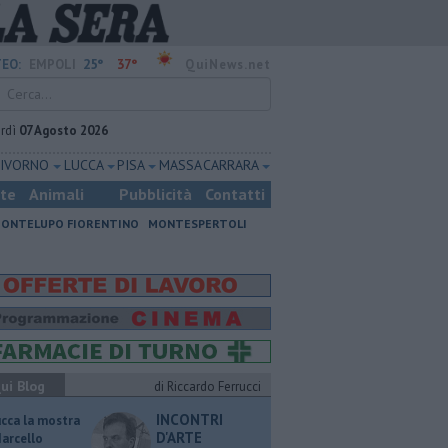
25°
37°
EO:
EMPOLI
QuiNews.net
rdì
07 Agosto 2026
LIVORNO
LUCCA
PISA
MASSA CARRARA
ste
Animali
Pubblicità
Contatti
ONTELUPO FIORENTINO
MONTESPERTOLI
ui Blog
di Riccardo Ferrucci
INCONTRI
ucca la mostra
D'ARTE
Marcello