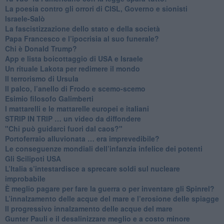
La poesia contro gli orrori di CISL, Governo e sionisti
Israele-Salò
​La fascistizzazione dello stato e della società
Papa Francesco e l’ipocrisia al suo funerale?
​Chi è Donald Trump?
App e lista boicottaggio di USA e Israele
​Un rituale Lakota per redimere il mondo
Il terrorismo di Ursula
​Il palco, l’anello di Frodo e scemo-scemo
Esimio filosofo Galimberti
​I mattarelli e le mattarelle europei e italiani
​STRIP IN TRIP … un video da diffondere
"Chi può guidarci fuori dal caos?"
​Portoferraio alluvionata … era imprevedibile?
Le conseguenze mondiali dell’infanzia infelice dei potenti
​Gli Scilipoti USA
L’Italia s’intestardisce a sprecare soldi sul nucleare
improbabile
È meglio pagare per fare la guerra o per inventare gli Spinrel?
​L’innalzamento delle acque del mare e l’erosione delle spiagge
​Il progressivo innalzamento delle acque del mare
​Gunter Pauli e il desalinizzare meglio e a costo minore