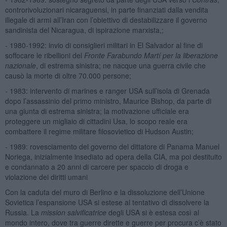
controrivoluzionari nicaraguensi, in parte finanziati dalla vendita
illegale di armi all’Iran con l’obiettivo di destabilizzare il governo
sandinista del Nicaragua, di ispirazione marxista,;
- 1980-1992: invio di consiglieri militari in El Salvador al fine di
soffocare le ribellioni del
Fronte Farabundo Martí per la liberazione
nazionale
, di estrema sinistra; ne nacque una guerra civile che
causò la morte di oltre 70.000 persone;
- 1983: intervento di marines e ranger USA sull’isola di Grenada
dopo l’assassinio del primo ministro, Maurice Bishop, da parte di
una giunta di estrema sinistra; la motivazione ufficiale era
proteggere un migliaio di cittadini Usa, lo scopo reale era
combattere il regime militare filosovietico di Hudson Austin;
- 1989: rovesciamento del governo del dittatore di Panama Manuel
Noriega, inizialmente insediato ad opera della CIA, ma poi destituito
e condannato a 20 anni di carcere per spaccio di droga e
violazione dei diritti umani
Con la caduta del muro di Berlino e la dissoluzione dell’Unione
Sovietica l’espansione USA si estese al tentativo di dissolvere la
Russia. La
mission
salvificatrice
degli USA si è estesa così al
mondo intero, dove tra guerre dirette e guerre per procura c’è stato