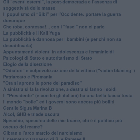
​Gli “eventi esterni”, la post-democrazia e l’assenza di
soggettività delle masse
​Il populismo di “Bibi” per l’Occidente: portare la guerra
dovunque
​Che roba, contessa!... con i “fasci” non ci parlo
La pubblicità e il Kali Yuga
​La pubblicità è dannosa per i bambini (e per chi non sa
decodificarla)
​Appuntamenti violenti in adolescenza e femminicidi
​Psicologi di Stato e autoritarismo di Stato
Elogio della diserzione
“Odiatori” e colpevolizzazione della vittima (“victim blaming”)
​Patriarcato e Piromania
"Ora si aprono le porte del paradiso"
​A sinistra si fa la rivoluzione, a destra si fanno i soldi
​Il “Presidente” (e con lei gli italiani) ha una bella faccia tosta
​Il mondo “bolle” ed i governi sono ancora più bolliti
​Gentile Sig.ra Marina B
​Alcol, GHB e triade oscura
​Specchio, specchio delle mie brame, chi è il politico più
oscuro del reame?
​Gibran e l’arco marcio del narcisismo
​Il prematuro trapasso di B. e Ramses II