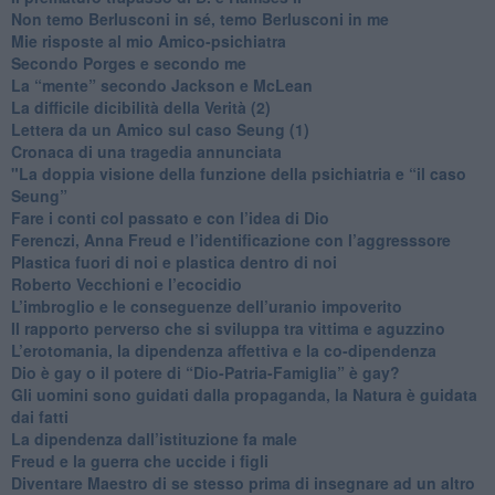
​Non temo Berlusconi in sé, temo Berlusconi in me
​Mie risposte al mio Amico-psichiatra
​Secondo Porges e secondo me
​La “mente” secondo Jackson e McLean
La difficile dicibilità della Verità (2)
​Lettera da un Amico sul caso Seung (1)
​Cronaca di una tragedia annunciata
"​La doppia visione della funzione della psichiatria e “il caso
Seung”
​Fare i conti col passato e con l’idea di Dio
​Ferenczi, Anna Freud e l’identificazione con l’aggresssore
Plastica fuori di noi e plastica dentro di noi
​Roberto Vecchioni e l’ecocidio
​L’imbroglio e le conseguenze dell’uranio impoverito
​Il rapporto perverso che si sviluppa tra vittima e aguzzino
L’erotomania, la dipendenza affettiva e la co-dipendenza
​Dio è gay o il potere di “Dio-Patria-Famiglia” è gay?
​Gli uomini sono guidati dalla propaganda, la Natura è guidata
dai fatti
La dipendenza dall’istituzione fa male
​Freud e la guerra che uccide i figli
​Diventare Maestro di se stesso prima di insegnare ad un altro