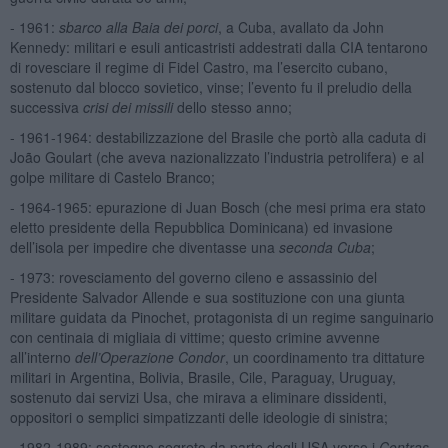
- 1961:
sbarco alla Baia dei porci
, a Cuba, avallato da John
Kennedy: militari e esuli anticastristi addestrati dalla CIA tentarono
di rovesciare il regime di Fidel Castro, ma l’esercito cubano,
sostenuto dal blocco sovietico, vinse; l’evento fu il preludio della
successiva
crisi dei missili
dello stesso anno;
- 1961-1964: destabilizzazione del Brasile che portò alla caduta di
João Goulart (che aveva nazionalizzato l’industria petrolifera) e al
golpe militare di Castelo Branco;
- 1964-1965: epurazione di Juan Bosch (che mesi prima era stato
eletto presidente della Repubblica Dominicana) ed invasione
dell’isola per impedire che diventasse una
seconda Cuba
;
- 1973: rovesciamento del governo cileno e assassinio del
Presidente Salvador Allende e sua sostituzione con una giunta
militare guidata da Pinochet, protagonista di un regime sanguinario
con centinaia di migliaia di vittime; questo crimine avvenne
all’interno
dell’Operazione Condor
, un coordinamento tra dittature
militari in Argentina, Bolivia, Brasile, Cile, Paraguay, Uruguay,
sostenuto dai servizi Usa, che mirava a eliminare dissidenti,
oppositori o semplici simpatizzanti delle ideologie di sinistra;
- 1982-1989: sostegno segreto da parte degli USA verso i
Contras
,