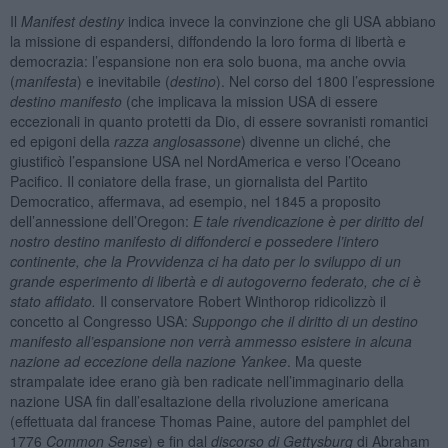
Il
Manifest destiny
indica invece la convinzione che gli USA abbiano
la missione di espandersi, diffondendo la loro forma di libertà e
democrazia: l’espansione non era solo buona, ma anche ovvia
(
manifesta
) e inevitabile (
destino
). Nel corso del 1800 l’espressione
destino manifesto
(che implicava la mission USA di essere
eccezionali in quanto protetti da Dio, di essere sovranisti romantici
ed epigoni della
razza anglosassone
) divenne un cliché, che
giustificò l’espansione USA nel NordAmerica e verso l’Oceano
Pacifico. Il coniatore della frase, un giornalista del Partito
Democratico, affermava, ad esempio, nel 1845 a proposito
dell’annessione dell’Oregon:
E tale rivendicazione è per diritto del
nostro destino manifesto di diffonderci e possedere l’intero
continente, che la Provvidenza ci ha dato per lo sviluppo di un
grande esperimento di libertà e di autogoverno federato, che ci è
stato affidato.
Il conservatore Robert Winthorop ridicolizzò il
concetto al Congresso USA:
Suppongo che il diritto di un destino
manifesto all’espansione non verrà ammesso esistere in alcuna
nazione ad eccezione della nazione Yankee
. Ma queste
strampalate idee erano già ben radicate nell’immaginario della
nazione USA fin dall’esaltazione della rivoluzione americana
(effettuata dal francese Thomas Paine, autore del pamphlet del
1776
Common Sense
) e fin dal
discorso di Gettysburg
di Abraham