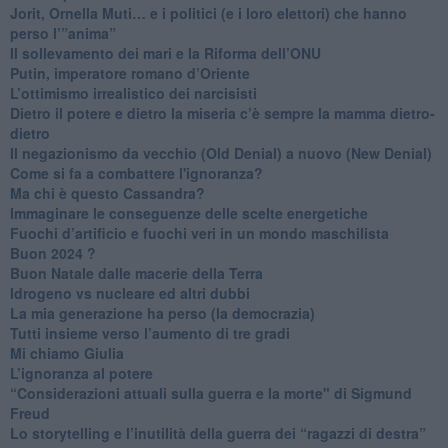
​Jorit, Ornella Muti… e i politici (e i loro elettori) che hanno
perso l’”anima”
​Il sollevamento dei mari e la Riforma dell’ONU
Putin, imperatore romano d’Oriente
​L’ottimismo irrealistico dei narcisisti
​Dietro il potere e dietro la miseria c’è sempre la mamma dietro-
dietro
Il negazionismo da vecchio (Old Denial) a nuovo (New Denial)
Come si fa a combattere l'ignoranza?
Ma chi è questo Cassandra?
Immaginare le conseguenze delle scelte energetiche
​Fuochi d’artificio e fuochi veri in un mondo maschilista
Buon 2024 ?
​Buon Natale dalle macerie della Terra
​Idrogeno vs nucleare ed altri dubbi
​La mia generazione ha perso (la democrazia)
​Tutti insieme verso l’aumento di tre gradi
Mi chiamo Giulia
L’ignoranza al potere
​“Considerazioni attuali sulla guerra e la morte" di Sigmund
Freud
​Lo storytelling e l’inutilità della guerra dei “ragazzi di destra”