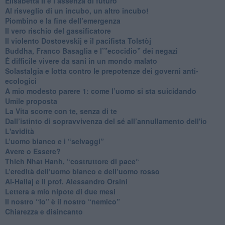
​Elisabetta II e l’assenza di futuro
Al risveglio di un incubo, un altro incubo!
​Piombino e la fine dell’emergenza
​Il vero rischio del gassificatore
​Il violento Dostoevskij e il pacifista Tolstòj
​Buddha, Franco Basaglia e l’”ecocidio” dei negazi
​È difficile vivere da sani in un mondo malato
Solastalgia e lotta contro le prepotenze dei governi anti-
ecologici
​A mio modesto parere 1: come l’uomo si sta suicidando
​Umile proposta
​La Vita scorre con te, senza di te
​Dall’istinto di sopravvivenza del sé all’annullamento dell'io
L'avidità
​L’uomo bianco e i “selvaggi”
​Avere o Essere?
​Thich Nhat Hanh, “costruttore di pace“
​L’eredità dell’uomo bianco e dell’uomo rosso
Al-Hallaj e il prof. Alessandro Orsini
​Lettera a mio nipote di due mesi
​Il nostro “Io” è il nostro “nemico”
​Chiarezza e disincanto