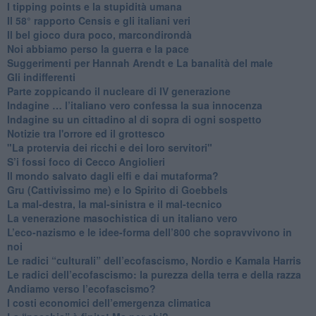
I tipping points e la stupidità umana
​Il 58° rapporto Censis e gli italiani veri
​Il bel gioco dura poco, marcondirondà
Noi abbiamo perso la guerra e la pace
Suggerimenti per Hannah Arendt e La banalità del male
​Gli indifferenti
Parte zoppicando il nucleare di IV generazione
​Indagine … l’italiano vero confessa la sua innocenza
Indagine su un cittadino al di sopra di ogni sospetto
Notizie tra l'orrore ed il grottesco
"La protervia dei ricchi e dei loro servitori"
S’i fossi foco di Cecco Angiolieri
​Il mondo salvato dagli elfi e dai mutaforma?
Gru (Cattivissimo me) e lo Spirito di Goebbels
​La mal-destra, la mal-sinistra e il mal-tecnico
​La venerazione masochistica di un italiano vero
​L’eco-nazismo e le idee-forma dell’800 che sopravvivono in
noi
​Le radici “culturali” dell’ecofascismo, Nordio e Kamala Harris
Le radici dell’ecofascismo: la purezza della terra e della razza
Andiamo verso l’ecofascismo?
I costi economici dell’emergenza climatica