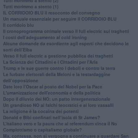
Tutti morimmo a stento (2)
​Tutti morimmo a stento (1)
IL CORRIDOIO BLU il resoconto del convegno
Un manuale essenziale per seguire il CORRIDOIO BLU
Il corridoio blu
​Il cronoprogramma ottimale verso il full electric sui traghetti
​I costi dell’adeguamento al cold ironing
Alcune domande da esordiente agli esperti che decidono le
sorti dell’Elba
Verso il full electric a gestione pubblica dei traghetti​
​La Scienza dei Cittadini e i Cittadini per l’Aria
Trump e le sue guerre contro i deboli e contro la terra
​Le furbate elettorali della Meloni e la testardaggine
dell’opposizione
​Date loro l’Oscar al posto del Nobel per la Pace
L'umanizzazione dell'economia e della politica
​Dopo il diluvio dei NO: un patto intergenerazionale
​Un grandioso NO ai falchi teocratici e ai loro vassalli
La religione è la cocaina dei potenti
Donald e Bibi confinati nell’isola di St James?
L’italiano vero e la paura che al referendum vinca il No
​Complottismo o capitalismo globale?
​Ma, contessa, non si vergogna a continuare a guardare San