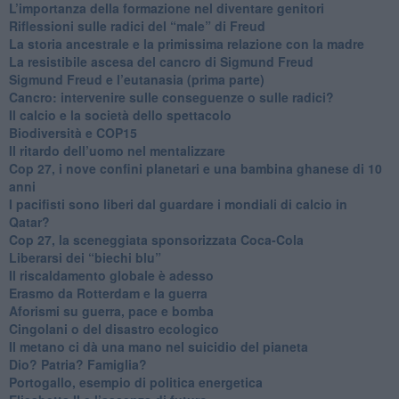
L’importanza della formazione nel diventare genitori
Riflessioni sulle radici del “male” di Freud
​La storia ancestrale e la primissima relazione con la madre
​La resistibile ascesa del cancro di Sigmund Freud
Sigmund Freud e l’eutanasia (prima parte)
Cancro: intervenire sulle conseguenze o sulle radici?
​Il calcio e la società dello spettacolo
Biodiversità e COP15
​Il ritardo dell’uomo nel mentalizzare
​Cop 27, i nove confini planetari e una bambina ghanese di 10
anni
​I pacifisti sono liberi dal guardare i mondiali di calcio in
Qatar?
​Cop 27, la sceneggiata sponsorizzata Coca-Cola
​Liberarsi dei “biechi blu”
Il riscaldamento globale è adesso
​Erasmo da Rotterdam e la guerra
​Aforismi su guerra, pace e bomba
Cingolani o del disastro ecologico
​Il metano ci dà una mano nel suicidio del pianeta
​Dio? Patria? Famiglia?
Portogallo, esempio di politica energetica