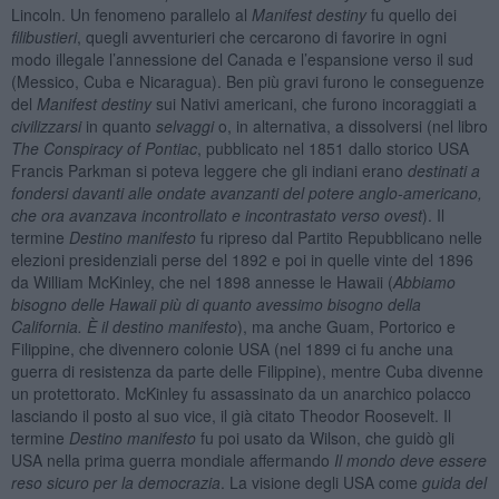
Lincoln. Un fenomeno parallelo al
Manifest destiny
fu quello dei
filibustieri
, quegli avventurieri che cercarono di favorire in ogni
modo illegale l’annessione del Canada e l’espansione verso il sud
(Messico, Cuba e Nicaragua). Ben più gravi furono le conseguenze
del
Manifest destiny
sui Nativi americani, che furono incoraggiati a
civilizzarsi
in quanto
selvaggi
o, in alternativa, a dissolversi (nel libro
The Conspiracy of Pontiac
, pubblicato nel 1851 dallo storico USA
Francis Parkman si poteva leggere che gli indiani erano
destinati a
fondersi davanti alle ondate avanzanti del potere anglo-americano,
che ora avanzava incontrollato e incontrastato verso ovest
). Il
termine
Destino manifesto
fu ripreso dal Partito Repubblicano nelle
elezioni presidenziali perse del 1892 e poi in quelle vinte del 1896
da William McKinley, che nel 1898 annesse le Hawaii (
Abbiamo
bisogno delle Hawaii più di quanto avessimo bisogno della
California. È il destino manifesto
), ma anche Guam, Portorico e
Filippine, che divennero colonie USA (nel 1899 ci fu anche una
guerra di resistenza da parte delle Filippine), mentre Cuba divenne
un protettorato. McKinley fu assassinato da un anarchico polacco
lasciando il posto al suo vice, il già citato Theodor Roosevelt. Il
termine
Destino manifesto
fu poi usato da Wilson, che guidò gli
USA nella prima guerra mondiale affermando
Il mondo deve essere
reso sicuro per la democrazia
. La visione degli USA come
guida del