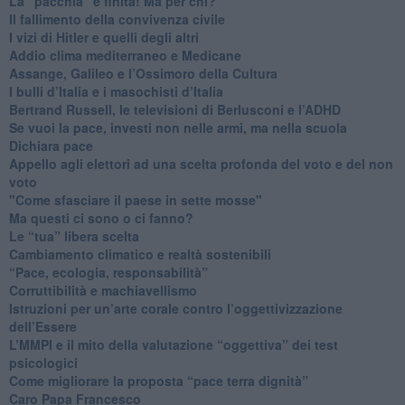
​La “pacchia” è finita! Ma per chi?
​Il fallimento della convivenza civile
​I vizi di Hitler e quelli degli altri
Addio clima mediterraneo e Medicane
​Assange, Galileo e l’Ossimoro della Cultura
​I bulli d’Italia e i masochisti d’Italia
​Bertrand Russell, le televisioni di Berlusconi e l’ADHD
​Se vuoi la pace, investi non nelle armi, ma nella scuola
​Dichiara pace
​Appello agli elettori ad una scelta profonda del voto e del non
voto
"Come sfasciare il paese in sette mosse"
​Ma questi ci sono o ci fanno?
​Le “tua” libera scelta
Cambiamento climatico e realtà sostenibili
“Pace, ecologia, responsabilità”
​Corruttibilità e machiavellismo
Istruzioni per un’arte corale contro l’oggettivizzazione
dell’Essere
​L’MMPI e il mito della valutazione “oggettiva” dei test
psicologici
Come migliorare la proposta “pace terra dignità”
Caro Papa Francesco