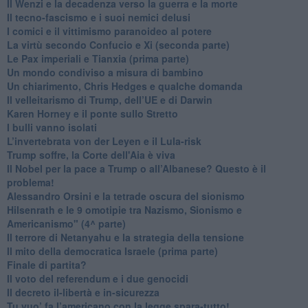
Il Wenzi e la decadenza verso la guerra e la morte
​Il tecno-fascismo e i suoi nemici delusi
​I comici e il vittimismo paranoideo al potere
​La virtù secondo Confucio e Xi (seconda parte)
Le Pax imperiali e Tianxia (prima parte)
Un mondo condiviso a misura di bambino
​Un chiarimento, Chris Hedges e qualche domanda
Il velleitarismo di Trump, dell’UE e di Darwin
​Karen Horney e il ponte sullo Stretto
​I bulli vanno isolati
L’invertebrata von der Leyen e il Lula-risk
Trump soffre, la Corte dell'Aia è viva
​Il Nobel per la pace a Trump o all’Albanese? Questo è il
problema!
​Alessandro Orsini e la tetrade oscura del sionismo
​Hilsenrath e le 9 omotipie tra Nazismo, Sionismo e
Americanismo" (4^ parte)
​Il terrore di Netanyahu e la strategia della tensione
Il mito della democratica Israele (prima parte)
​Finale di partita?
​Il voto del referendum e i due genocidi
Il decreto il-libertà e in-sicurezza
Tu vuo’ fa l’americano con la legge spara-tutto!