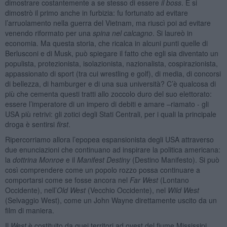
dimostrare costantemente a se stesso di essere
il boss
. E si
dimostrò il primo anche in furbizia: fu fortunato ad evitare
l’arruolamento nella guerra del Vietnam, ma riuscì poi ad evitare
venendo riformato per una
spina nel calcagno
. Si laureò in
economia. Ma questa storia, che ricalca in alcuni punti quelle di
Berlusconi e di Musk, può spiegare il fatto che egli sia diventato un
populista, protezionista, isolazionista, nazionalista, cospirazionista,
appassionato di sport (tra cui wrestling e golf), di media, di concorsi
di bellezza, di hamburger e di una sua università? C’è qualcosa di
più che cementa questi tratti allo zoccolo duro del suo elettorato:
essere l’imperatore di un impero di debiti e amare –riamato - gli
USA più retrivi: gli zotici degli Stati Centrali, per i quali la principale
droga è sentirsi
first
.
Ripercorriamo allora l’epopea espansionista degli USA attraverso
due enunciazioni che continuano ad inspirare la politica americana:
la
dottrina Monroe
e il
Manifest Destiny
(Destino Manifesto). Si può
così comprendere come un popolo rozzo possa continuare a
comportarsi come se fosse ancora nel
Far West
(Lontano
Occidente), nell’
Old West
(Vecchio Occidente), nel
Wild West
(Selvaggio West), come un John Wayne direttamente uscito da un
film di maniera.
Il
West
è costituito da quei territori ad ovest del fiume Mississipi,