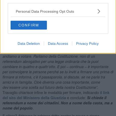
third parties.
a Trump, la seconda è contrastare l’autoritarismo sia nelle nostre
relazioni private, sia nell’attuale tentativo, agito dai sudditi di Trump,
Personal Data Processing Opt Outs
di sovvertire l’ordine della Costituzione.
E la prima occasione è partecipare alla raccolta delle firme, che,
tendendo a dilazionare la data del voto del prossimo referendum
CONFIRM
sulla separazione delle carriere dei Pubblici Ministeri, anticipa il NO
al referendum. Scrive, al proposito Marco Travaglio:
È
fondamentale firmare, intanto perché
senza questa raccolta firme
Data Deletion
Data Access
Privacy Policy
avrebbero già fissato la data al primo marzo
. E invece con la
raccolta firme ci sarà un po’ più di tempo per capire su cosa
andiamo a votare. Parliamo della Costituzione, non di un
referendum abrogativo per una legge ordinaria che la puoi
cambiare in quattro e quattr’otto. E poi – continua – è importante
per coinvolgere le persone perché se tu inviti a firmare uno prima di
firmare si informa, c’è il passaparola, si discute, se ne parla tra
amici e in famiglia. Cioè diventa una cosa importante, come
dev’essere una scelta sul futuro della nostra Costituzione”.
Travaglio chiarisce infine le modalità per firmare, indicando
il link
del sito del Ministero della Giustizia
e conclude:
Si chiede il
referendum a nome dei cittadini. Non a nome della casta, ma a
nome del popolo
.
E allora? Abbiamo la schiena dritta contro la paura o siamo