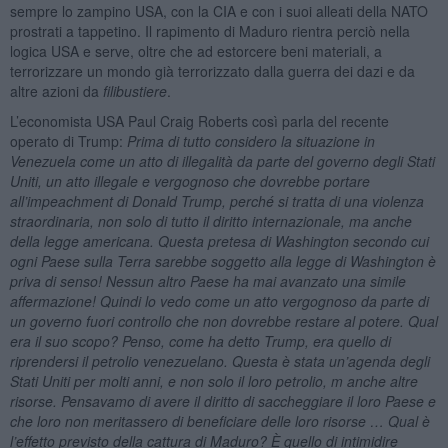
sempre lo zampino USA, con la CIA e con i suoi alleati della NATO
prostrati a tappetino. Il rapimento di Maduro rientra perciò nella
logica USA e serve, oltre che ad estorcere beni materiali, a
terrorizzare un mondo già terrorizzato dalla guerra dei dazi e da
altre azioni da
filibustiere
.
L’economista USA Paul Craig Roberts così parla del recente
operato di Trump:
Prima di tutto considero la situazione in
Venezuela come un atto di illegalità da parte del governo degli Stati
Uniti, un atto illegale e vergognoso che dovrebbe portare
all’impeachment di Donald Trump, perché si tratta di una violenza
straordinaria, non solo di tutto il diritto internazionale, ma anche
della legge americana. Questa pretesa di Washington secondo cui
ogni Paese sulla Terra
sarebbe soggetto alla legge di Washington è
priva di senso! Nessun altro Paese ha mai avanzato una simile
affermazione! Quindi lo vedo come un atto vergognoso da parte di
un governo fuori controllo che non dovrebbe restare al potere. Qual
era il suo scopo? Penso, come ha detto Trump, era quello di
riprendersi il petrolio venezuelano. Questa è stata un’agenda degli
Stati Uniti per molti anni, e non solo il loro petrolio, m anche altre
risorse. Pensavamo di avere il diritto di saccheggiare il loro Paese e
che loro non meritassero di beneficiare delle loro risorse … Qual è
l’effetto previsto della cattura di Maduro? È quello di intimidire