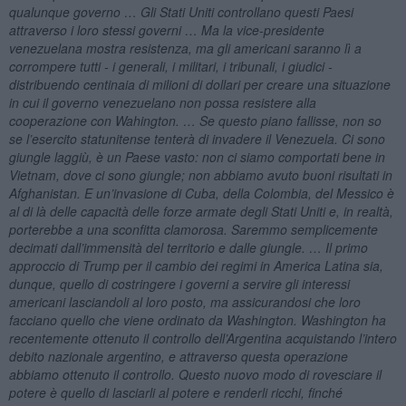
qualunque governo … Gli Stati Uniti controllano questi Paesi
attraverso i loro stessi governi … Ma la vice-presidente
venezuelana mostra resistenza, ma gli americani saranno lì a
corrompere tutti - i generali, i militari, i tribunali, i giudici -
distribuendo centinaia di milioni di dollari per creare una situazione
in cui il governo venezuelano non possa resistere alla
cooperazione con Wahington. … Se questo piano fallisse, non so
se l’esercito statunitense tenterà di invadere il Venezuela. Ci sono
giungle laggiù, è un Paese vasto: non ci siamo comportati bene in
Vietnam, dove ci sono giungle; non abbiamo avuto buoni risultati in
Afghanistan. E un’invasione di Cuba, della Colombia, del Messico è
al di là delle capacità delle forze armate degli Stati Uniti e, in realtà,
porterebbe a una sconfitta clamorosa. Saremmo semplicemente
decimati dall’immensità del territorio e dalle giungle. … Il primo
approccio di Trump per il cambio dei regimi in America Latina sia,
dunque, quello di costringere i governi a servire gli interessi
americani lasciandoli al loro posto, ma assicurandosi che loro
facciano quello che viene ordinato da Washington. Washington ha
recentemente ottenuto il controllo dell’Argentina acquistando l’intero
debito nazionale argentino, e attraverso questa operazione
abbiamo ottenuto il controllo. Questo nuovo modo di rovesciare il
potere è quello di lasciarli al potere e renderli ricchi, finché