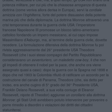
potenza militare, per cui più che la
chiassosa arroganza
di questa
dottrina (come veniva allora derisa in Europa), servì la
cordiale
amicizia con l’Inghilterra
, forte del potere dissuasivo della potente
marina più che della diplomazia. La dottrina Monroe attraversò una
crisi temporanea durante la guerra civile USA: l’imperatore
francese Napoleone III promosse un blocco latino-americano
cattolico fondando un impero messicano, al cui capo impose
Massimiliano d’Asburgo, ma, al termine della guerra civile, dovette
recedere. La formulazione difensiva della dottrina Monroe fu poi
rivista aggressivamente dal 26° presidente USA Theodore
Roosevelt (che i suoi stessi compagni del Partito Repubblicano
consideravano un
avventuriero, un maledetto cow-boy
, il che non
gli impedì di ottenere il nobel per la pace, che anche ora viene
assegnato quasi a caso): dopo la guerra con la Spagna nel 1898 e
dopo che nel 1903 la Colombia rifiutò di ratificare un accordo per la
costruzione del canale di Panama, Theodore (che, sia detto per
inciso, era anche cugino di 5° grado del 36° Presidente USA,
Franklin Delano Roosevelt, a sua volta coniuge di Eleanor
Roosevelt, nipote di Theodor) aggiunse un
corollario
alla
dottrina
Monroe
: gli Stati Uniti avrebbero potuto intervenire per prevenire o
porre rimedio a disordini o violazioni dei diritti dei cittadini
statunitensi.