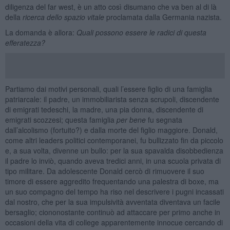
diligenza del far west, è un atto così disumano che va ben al di là
della
ricerca dello spazio vitale
proclamata dalla Germania nazista.
La domanda è allora:
Quali possono essere le radici di questa
efferatezza?
Partiamo dai motivi personali, quali l’essere figlio di una famiglia
patriarcale: il padre, un immobiliarista senza scrupoli, discendente
di emigrati tedeschi, la madre, una pia donna, discendente di
emigrati scozzesi; questa famiglia
per bene
fu segnata
dall’alcolismo (fortuito?) e dalla morte del figlio maggiore. Donald,
come altri leaders politici contemporanei, fu bullizzato fin da piccolo
e, a sua volta, divenne un bullo: per la sua spavalda disobbedienza
il padre lo inviò, quando aveva tredici anni, in una scuola privata di
tipo militare. Da adolescente Donald cercò di rimuovere il suo
timore di essere aggredito frequentando una palestra di boxe, ma
un suo compagno del tempo ha riso nel descrivere i pugni incassati
dal nostro, che per la sua impulsività avventata diventava un facile
bersaglio; ciononostante continuò ad attaccare per primo anche in
occasioni della vita di college apparentemente innocue cercando di