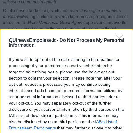
agiscono come nostri agenti.
Quella descritta da Craig si chiama
corruzione agita in maniera
machiavellica,
agita cioè attraverso lapromessa propagandistica di
arricchire, di
Make Venezuela Great Again
dopo averlo impoverito
… si sa, i poveri sono facilmente manovrabili, sono facilmente
allettati dalle caramelle!
QUInewsEmpolese.it -
Do Not Process My Personal
La resistenza allora sta nello stare con la schiena dritta. E,
Information
paradossalmente, Maduro è il primo ad avere la schiena dritta di
fronte al suo principale accusatore (El Pollo, già dimostratosi poco
If you wish to opt-out of the sale, sharing to third parties, or
affidabile perché sorpreso ad essere imbeccato quando, in cambio
processing of your personal or sensitive information for
di chissà quali promesse di riduzione della pena,
svelò
targeted advertising by us, please use the below opt-out
finanziamenti occulti ai
5stelle
in Italia e a
Podemos
in Spagna).
Sono la schiena dritta dell’anziano giudice di New York e la
section to confirm your selection. Please note that after your
ragionevolezza dell’avvocato difensore di Maduro (che ha già
opt-out request is processed you may continue seeing
difeso Julian Assange) a portare speranza nella vicenda giudiziaria.
interest-based ads based on personal information utilized by
Ma la schiena dritta non l’hanno mostrata i governi dell’UE né nel
us or personal information disclosed to third parties prior to
caso dei dazi, né in questa occasione: l’unico statista europeo che
your opt-out. You may separately opt-out of the further
non si è genuflesso a Trump è stato lo slovacco Robert Fico,
disclosure of your personal information by third parties on the
mentre gli altri hanno organizzato la propaganda di regime.
IAB’s list of downstream participants. This information may
also be disclosed by us to third parties on the
IAB’s List of
Che cosa possiamo fare noi, comuni cittadini? Secondo me due
Downstream Participants
that may further disclose it to other
cose: la prima è diffidare dei governi e dei politici dell’UE genuflessi