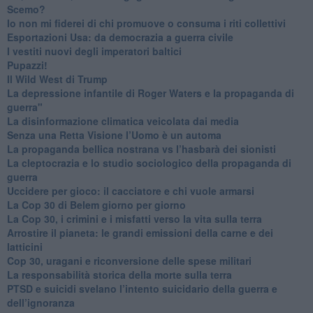
Scemo?
​Io non mi fiderei di chi promuove o consuma i riti collettivi
Esportazioni Usa: da democrazia a guerra civile
​I vestiti nuovi degli imperatori baltici
​Pupazzi!
​Il Wild West di Trump
​La depressione infantile di Roger Waters e la propaganda di
guerra"
​La disinformazione climatica veicolata dai media
Senza una Retta Visione l’Uomo è un automa
​La propaganda bellica nostrana vs l’hasbarà dei sionisti
​La cleptocrazia e lo studio sociologico della propaganda di
guerra
​Uccidere per gioco: il cacciatore e chi vuole armarsi
​La Cop 30 di Belem giorno per giorno
La Cop 30, i crimini e i misfatti verso la vita sulla terra
Arrostire il pianeta: le grandi emissioni della carne e dei
latticini
​Cop 30, uragani e riconversione delle spese militari
La responsabilità storica della morte sulla terra
PTSD e suicidi svelano l’intento suicidario della guerra e
dell’ignoranza