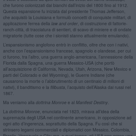
che furono colonizzati dai bianchi dall’inizio del 1800 fino al 1912.
Questa espansione fu iniziata dal presidente Thomas Jefferson,
che acquistò la Louisiana e formulò concetti di conquiste militari, di
applicazione ferrea della
law and order
, di costruzione di fattorie-
ranch-città, di tracciatura di sentieri, di scavo di miniere e di ondate
migratorie (tutte cose che i sionisti stanno attualmente emulando).
L’espansionismo anglofono entrò in conflitto, oltre che con i nativi,
anche con l’espansionismo francese, spagnolo e olandese, per cui
ci furono, tra l’altro, una guerra anglo-americana, l’annessione della
Florida dalla Spagna, una guerra Messico-USA (che portò
all’acquisizione di California, Nevada, Utah, Arizona, New Mexico e
parti del Colorado e del Wyoming), le Guerre Indiane (che
causarono la morte o l’abbrutimento di un centinaio di milioni di
nativi), il banditismo e la
filibusta
, l’acquisto dell’Alaska dai russi nel
1867.
Ma veniamo alla
dottrina Monroe
e al
Manifest Destiny
.
La
dottrina Monroe
, enunciata nel 1823, mirava all’idea della
supremazia degli USA nel continente americano, in opposizione ad
ogni atto d’ingerenza, soprattutto della Spagna. Fu così che si
strinsero legami commerciali e diplomatici con Messico, Colombia,
Brasile, Venezuela e Cile; ma, a quel tempo, gli USA non erano una