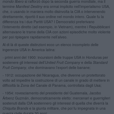
mondo libero
si rafforzò dopo la seconda guerra mondiale, ma il
termine
Manifest Destiny
era ormai implicito nell’imperialismo USA,
che, o usando in maniera molto disinvolta la CIA o intervenendo
direttamente, riportò il suo ordine nel mondo intero. Quale fu la
differenza tra i due Partiti USA? I Democratici preferivano
l’intervento diretto (ad esempio, in Vietnam), mentre i Repubblicani
alternavano le trame della CIA con azioni episodiche molto violente
per poi ripiegare rapidamente nell’alveo.
Al di là di queste distinzioni ecco un elenco incompleto delle
ingerenze USA in America latina:
- primi anni del 1900: incursioni delle truppe USA in Honduras per
sostenere gli interessi dell’
United Fruit Company
e della
Standard
Fruit Company
, che dominavano l’export delle banane;
- 1912: occupazione del Nicaragua, che divenne un protettorato
volto ad impedire la costruzione di un canale in grado di mettere in
difficoltà la Zona del Canale di Panama, controllata dagli Usa;
- 1954: rovesciamento del presidente del Guatemala, Jacobo
Árbenz Guzmán, democraticamente eletto: mercenari e guerriglieri
sostenuti dalla CIA sostennero gli interessi di quella che diverrà la
Chiquita Brands
e la giunta militare, che poi fu impegnata in una
guerra civile durata 30 anni;