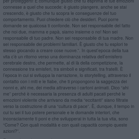
per proteggerti! È comunque giusto che tu esprima le tue emozioni
connesse a quel che succede: è giusto piangere, anche se stai
crescendo, è giusto che tu scopra le conseguenze del tuo
comportamento. Puoi chiedere ciò che desideri. Puoi porre
domande se qualcosa ti confonde. Non sei responsabile del fatto
che noi due, mamma e papà, siamo insieme o no! Non sei
responsabile di tuo padre. Non sei responsabile di tua madre. Non
sei responsabile dei problemi familiari. È giusto che tu esplori te
stesso giocando a creare cose nuove.”. In quest’epoca della tua
vita c’è un ritorno verso una dominanza relativa dell’emisfero
cerebrale destro, che permette, al di là della competizione, la
connessione tra emisferi, tra simboli e significati, tra fratelli. È
l’epoca in cui si sviluppa la narrazione, lo storytelling, attraverso il
contatto con i miti e le fiabe, che ti propongono la saggezza dei
nonni e, ahi me, dei media attraverso i cartoni animati. Dico “ahi
me” perché è necessaria la presenza di adulti pacati perché le
emozioni violente che arrivano da media “eccitanti” siano filtrate
verso la costruzione di una “cultura di pace”. È, dunque, il tempo in
cui tu sei il tuo potere personale e le domande interiori, che
inconsciamente ti poni e che svilupperai in tutta la tua vita, sono
“Come? Con quali modalità e con quali capacità compio queste
azioni?”.