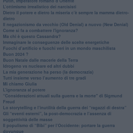
Putin, imperatore romano d’Oriente
​L’ottimismo irrealistico dei narcisisti
​Dietro il potere e dietro la miseria c’è sempre la mamma dietro-
dietro
Il negazionismo da vecchio (Old Denial) a nuovo (New Denial)
Come si fa a combattere l'ignoranza?
Ma chi è questo Cassandra?
Immaginare le conseguenze delle scelte energetiche
​Fuochi d’artificio e fuochi veri in un mondo maschilista
Buon 2024 ?
​Buon Natale dalle macerie della Terra
​Idrogeno vs nucleare ed altri dubbi
​La mia generazione ha perso (la democrazia)
​Tutti insieme verso l’aumento di tre gradi
Mi chiamo Giulia
L’ignoranza al potere
​“Considerazioni attuali sulla guerra e la morte" di Sigmund
Freud
​Lo storytelling e l’inutilità della guerra dei “ragazzi di destra”
​Gli “eventi esterni”, la post-democrazia e l’assenza di
soggettività delle masse
​Il populismo di “Bibi” per l’Occidente: portare la guerra
dovunque