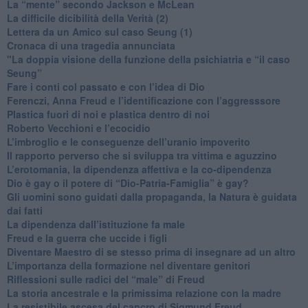
​La “mente” secondo Jackson e McLean
La difficile dicibilità della Verità (2)
​Lettera da un Amico sul caso Seung (1)
​Cronaca di una tragedia annunciata
"​La doppia visione della funzione della psichiatria e “il caso
Seung”
​Fare i conti col passato e con l’idea di Dio
​Ferenczi, Anna Freud e l’identificazione con l’aggresssore
Plastica fuori di noi e plastica dentro di noi
​Roberto Vecchioni e l’ecocidio
​L’imbroglio e le conseguenze dell’uranio impoverito
​Il rapporto perverso che si sviluppa tra vittima e aguzzino
L’erotomania, la dipendenza affettiva e la co-dipendenza
​Dio è gay o il potere di “Dio-Patria-Famiglia” è gay?
​Gli uomini sono guidati dalla propaganda, la Natura è guidata
dai fatti
La dipendenza dall’istituzione fa male
​Freud e la guerra che uccide i figli
​Diventare Maestro di se stesso prima di insegnare ad un altro
L’importanza della formazione nel diventare genitori
Riflessioni sulle radici del “male” di Freud
​La storia ancestrale e la primissima relazione con la madre
​La resistibile ascesa del cancro di Sigmund Freud