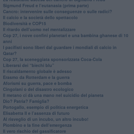
Sigmund Freud e l’eutanasia (prima parte)
Cancro: intervenire sulle conseguenze o sulle radici?
​Il calcio e la società dello spettacolo
Biodiversità e COP15
​Il ritardo dell’uomo nel mentalizzare
​Cop 27, i nove confini planetari e una bambina ghanese di 10
anni
​I pacifisti sono liberi dal guardare i mondiali di calcio in
Qatar?
​Cop 27, la sceneggiata sponsorizzata Coca-Cola
​Liberarsi dei “biechi blu”
Il riscaldamento globale è adesso
​Erasmo da Rotterdam e la guerra
​Aforismi su guerra, pace e bomba
Cingolani o del disastro ecologico
​Il metano ci dà una mano nel suicidio del pianeta
​Dio? Patria? Famiglia?
Portogallo, esempio di politica energetica
​Elisabetta II e l’assenza di futuro
Al risveglio di un incubo, un altro incubo!
​Piombino e la fine dell’emergenza
​Il vero rischio del gassificatore