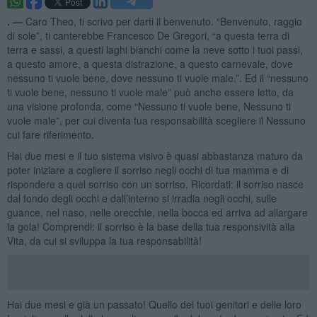
. —
Caro Theo, ti scrivo per darti il benvenuto. “Benvenuto, raggio
di sole”, ti canterebbe Francesco De Gregori, “a questa terra di
terra e sassi, a questi laghi bianchi come la neve sotto i tuoi passi,
a questo amore, a questa distrazione, a questo carnevale, dove
nessuno ti vuole bene, dove nessuno ti vuole male.”. Ed il “nessuno
ti vuole bene, nessuno ti vuole male” può anche essere letto, da
una visione profonda, come “Nessuno ti vuole bene, Nessuno ti
vuole male”, per cui diventa tua responsabilità scegliere il Nessuno
cui fare riferimento.
Hai due mesi e il tuo sistema visivo è quasi abbastanza maturo da
poter iniziare a cogliere il sorriso negli occhi di tua mamma e di
rispondere a quel sorriso con un sorriso. Ricordati: il sorriso nasce
dal fondo degli occhi e dall’interno si irradia negli occhi, sulle
guance, nel naso, nelle orecchie, nella bocca ed arriva ad allargare
la gola! Comprendi: il sorriso è la base della tua responsività alla
Vita, da cui si sviluppa la tua responsabilità!
Hai due mesi e già un passato! Quello dei tuoi genitori e delle loro