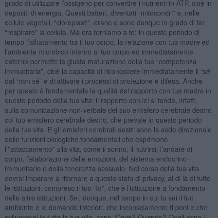
grado di utilizzare l’ossigeno per convertire i nutrienti in ATP, cioè in
depositi di energia. Questi batteri, diventati “mitocondri” e, nelle
cellule vegetali, “cloroplasti”, erano e sono dunque in grado di far
“respirare” la cellula. Ma ora torniamo a te: in questo periodo di
tempo l’affiatamento tra il tuo corpo, la relazione con tua madre ed
l’ambiente microbico interno al tuo corpo ed immediatamente
esterno permette la giusta maturazione della tua “competenza
immunitaria”, cioè la capacità di riconoscere immediatamente il “sé”
dal “non sé” e di attivare i processi di protezione e difesa. Anche
per questo è fondamentale la qualità del rapporto con tua madre in
questo periodo della tua vita: il rapporto con lei si fonda, infatti,
sulla comunicazione non-verbale del suo emisfero cerebrale destro
col tuo emisfero cerebrale destro, che prevale in questo periodo
della tua vita. E gli emisferi cerebrali destri sono la sede direzionale
delle funzioni biologiche fondamentali che esprimono
l’”attaccamento” alla vita, come il sonno, il nutrirsi, l’andare di
corpo, l’elaborazione delle emozioni, del sistema endocrino-
immunitario e della tenerezza sessuale. Nel corso della tua vita
dovrai imparare a ritornare a questo stato di privacy, al di là di tutte
le istituzioni, compreso il tuo “Io”, che è l’istituzione a fondamento
delle altre istituzioni. Sei, dunque, nel tempo in cui tu sei il tuo
ambiente e le domande interiori, che inconsciamente ti poni e che
svilupperai in tutta la tua vita, sono “Dove? Quando? Quali sono i