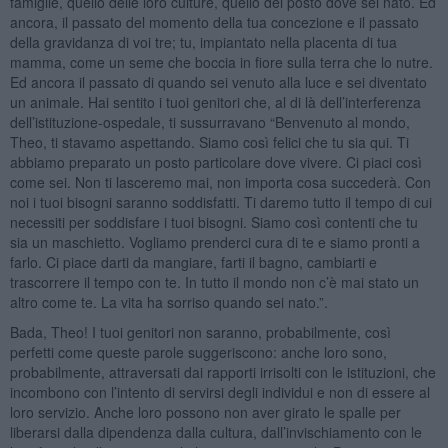
famiglie, quello delle loro culture, quello del posto dove sei nato. Ed
ancora, il passato del momento della tua concezione e il passato
della gravidanza di voi tre; tu, impiantato nella placenta di tua
mamma, come un seme che boccia in fiore sulla terra che lo nutre.
Ed ancora il passato di quando sei venuto alla luce e sei diventato
un animale. Hai sentito i tuoi genitori che, al di là dell’interferenza
dell’istituzione-ospedale, ti sussurravano “Benvenuto al mondo,
Theo, ti stavamo aspettando. Siamo così felici che tu sia qui. Ti
abbiamo preparato un posto particolare dove vivere. Ci piaci così
come sei. Non ti lasceremo mai, non importa cosa succederà. Con
noi i tuoi bisogni saranno soddisfatti. Ti daremo tutto il tempo di cui
necessiti per soddisfare i tuoi bisogni. Siamo così contenti che tu
sia un maschietto. Vogliamo prenderci cura di te e siamo pronti a
farlo. Ci piace darti da mangiare, farti il bagno, cambiarti e
trascorrere il tempo con te. In tutto il mondo non c’è mai stato un
altro come te. La vita ha sorriso quando sei nato.”.
Bada, Theo! I tuoi genitori non saranno, probabilmente, così
perfetti come queste parole suggeriscono: anche loro sono,
probabilmente, attraversati dai rapporti irrisolti con le istituzioni, che
incombono con l’intento di servirsi degli individui e non di essere al
loro servizio. Anche loro possono non aver girato le spalle per
liberarsi dalla dipendenza dalla cultura, dall’invischiamento con le