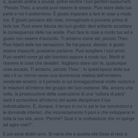
E, quando andrai a scuola, potrai sentire i tuoi genitori sussurrarti:
“Piccolo Theo, a scuola puoi essere te stesso. Puoi stare dalla tua
parte e noi ti sosterremo. È giusto imparare a fare le cose a modo
tuo. È giusto pensare alle cose, immaginarle e provarle prima di
farle tue. Puoi avere fiducia dei tuoi giudizi; devi soltanto accettare
le conseguenze delle tue scelte. Puoi fare le cose a modo tuo ed è
giusto non essere d’accordo. Ti amiamo come sei, piccolo Theo.
Puoi fidarti delle tue sensazioni. Se hai paura, diccelo: è giusto
essere impauriti, possiamo parlarne. Puoi scegliere i tuoi amici.
Puoi vestirti come gli altri bambini oppure a modo tuo. Meriti di
ricevere le cose che desideri. Vogliamo stare con te, qualunque
cosa accada. Ti amiamo, piccolo Theo.”. In quest’epoca della tua
vita c’è un ritorno verso una dominanza relativa dell’emisfero
cerebrale sinistro: è il periodo in cui immagazzinerai molte nozioni e
le relazioni all’interno del gruppo dei tuoi coetanei. Ma, ancora una
volta, la prosecuzione della costruzione di una “cultura di pace”
sarà il contenitore all’interno del quale disciplinare il tuo
individualismo. È, dunque, il tempo in cui tu sei le tue convinzioni e
le domande interiori, che inconsciamente ti poni e che svilupperai in
tutta la tua vita, sono “Perché? Qual è la motivazione che mi spinge
ad agire così?”.
E poi avrai dodici anni. Si narra che a questa età Gesù si recò a