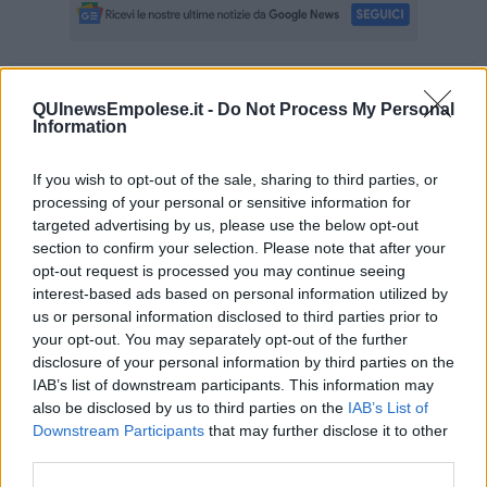
Se vuoi leggere le notizie principali della Toscana iscriviti alla
QUInewsEmpolese.it -
Do Not Process My Personal
Newsletter QUInews - ToscanaMedia.
Arriva gratis tutti i giorni
Information
alle 20:00 direttamente nella tua casella di posta.
Basta cliccare
QUI
If you wish to opt-out of the sale, sharing to third parties, or
Ti potrebbe interessare anche:
processing of your personal or sensitive information for
targeted advertising by us, please use the below opt-out
section to confirm your selection. Please note that after your
Articoli dal Blog “Disincantato” di Adolfo Santoro
opt-out request is processed you may continue seeing
​Un esempio di civismo
interest-based ads based on personal information utilized by
​Linee guida per organizzare il civismo della complessità
us or personal information disclosed to third parties prior to
​Il ripristino della natura secondo la legge e l’impegno dei
your opt-out. You may separately opt-out of the further
Cittadini
disclosure of your personal information by third parties on the
Il nesso tra cambiamenti climatici e salute umana
IAB’s list of downstream participants. This information may
Tutti morimmo a stento (3)
also be disclosed by us to third parties on the
IAB’s List of
Tutti morimmo a stento (2)
Downstream Participants
that may further disclose it to other
​Tutti morimmo a stento (1)
IL CORRIDOIO BLU il resoconto del convegno
third parties.
Un manuale essenziale per seguire il CORRIDOIO BLU