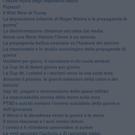
​I vestiti nuovi degli imperatori baltici
​Pupazzi!
​Il Wild West di Trump
​La depressione infantile di Roger Waters e la propaganda di
guerra"
​La disinformazione climatica veicolata dai media
Senza una Retta Visione l’Uomo è un automa
​La propaganda bellica nostrana vs l’hasbarà dei sionisti
​La cleptocrazia e lo studio sociologico della propaganda di
guerra
​Uccidere per gioco: il cacciatore e chi vuole armarsi
​La Cop 30 di Belem giorno per giorno
La Cop 30, i crimini e i misfatti verso la vita sulla terra
Arrostire il pianeta: le grandi emissioni della carne e dei
latticini
​Cop 30, uragani e riconversione delle spese militari
La responsabilità storica della morte sulla terra
PTSD e suicidi svelano l’intento suicidario della guerra e
dell’ignoranza
Il Wenzi e la decadenza verso la guerra e la morte
​Il tecno-fascismo e i suoi nemici delusi
​I comici e il vittimismo paranoideo al potere
​La virtù secondo Confucio e Xi (seconda parte)