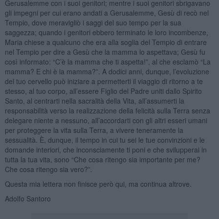
Gerusalemme con i suoi genitori; mentre i suoi genitori sbrigavano
gli impegni per cui erano andati a Gerusalemme, Gesù di recò nel
Tempio, dove meravigliò i saggi del suo tempo per la sua
saggezza; quando i genitori ebbero terminato le loro incombenze,
Maria chiese a qualcuno che era alla soglia del Tempio di entrare
nel Tempio per dire a Gesù che la mamma lo aspettava; Gesù fu
così informato: “C’è la mamma che ti aspetta!”, al che esclamò “La
mamma? E chi è la mamma?”. A dodici anni, dunque, l’evoluzione
del tuo cervello può iniziare a permetterti il viaggio di ritorno a te
stesso, al tuo corpo, all’essere Figlio del Padre uniti dallo Spirito
Santo, al centrarti nella sacralità della Vita, all’assumerti la
responsabilità verso la realizzazione della felicità sulla Terra senza
delegare niente a nessuno, all’accordarti con gli altri esseri umani
per proteggere la vita sulla Terra, a vivere teneramente la
sessualità. È, dunque, il tempo in cui tu sei le tue convinzioni e le
domande interiori, che inconsciamente ti poni e che svilupperai in
tutta la tua vita, sono “Che cosa ritengo sia importante per me?
Che cosa ritengo sia vero?”
.
Questa mia lettera non finisce però qui, ma continua altrove.
Adolfo Santoro