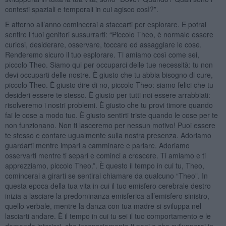
contesti spaziali e temporali in cui agisco così?”.
E attorno all’anno comincerai a staccarti per esplorare. E potrai
sentire i tuoi genitori sussurrarti: “Piccolo Theo, è normale essere
curiosi, desiderare, osservare, toccare ed assaggiare le cose.
Renderemo sicuro il tuo esplorare. Ti amiamo così come sei,
piccolo Theo. Siamo qui per occuparci delle tue necessità: tu non
devi occuparti delle nostre. È giusto che tu abbia bisogno di cure,
piccolo Theo. È giusto dire di no, piccolo Theo: siamo felici che tu
desideri essere te stesso. È giusto per tutti noi essere arrabbiati:
risolveremo i nostri problemi. È giusto che tu provi timore quando
fai le cose a modo tuo. È giusto sentirti triste quando le cose per te
non funzionano. Non ti lasceremo per nessun motivo! Puoi essere
te stesso e contare ugualmente sulla nostra presenza. Adoriamo
guardarti mentre impari a camminare e parlare. Adoriamo
osservarti mentre ti separi e cominci a crescere. Ti amiamo e ti
apprezziamo, piccolo Theo.”. È questo il tempo in cui tu, Theo,
comincerai a girarti se sentirai chiamare da qualcuno “Theo”. In
questa epoca della tua vita in cui il tuo emisfero cerebrale destro
inizia a lasciare la predominanza emisferica all’emisfero sinistro,
quello verbale, mentre la danza con tua madre si sviluppa nel
lasciarti andare. È il tempo in cui tu sei il tuo comportamento e le
domande interiori, che inconsciamente ti poni e che svilupperai in