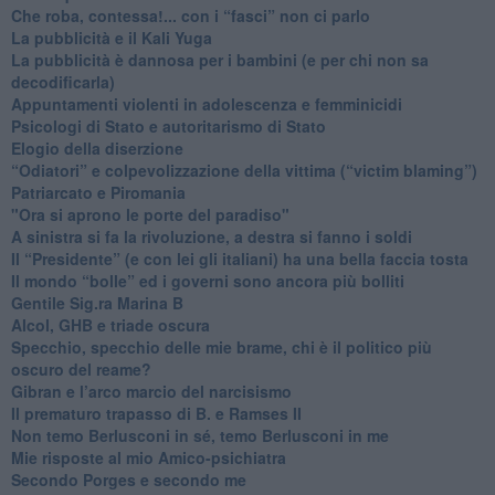
​Che roba, contessa!... con i “fasci” non ci parlo
La pubblicità e il Kali Yuga
​La pubblicità è dannosa per i bambini (e per chi non sa
decodificarla)
​Appuntamenti violenti in adolescenza e femminicidi
​Psicologi di Stato e autoritarismo di Stato
Elogio della diserzione
“Odiatori” e colpevolizzazione della vittima (“victim blaming”)
​Patriarcato e Piromania
"Ora si aprono le porte del paradiso"
​A sinistra si fa la rivoluzione, a destra si fanno i soldi
​Il “Presidente” (e con lei gli italiani) ha una bella faccia tosta
​Il mondo “bolle” ed i governi sono ancora più bolliti
​Gentile Sig.ra Marina B
​Alcol, GHB e triade oscura
​Specchio, specchio delle mie brame, chi è il politico più
oscuro del reame?
​Gibran e l’arco marcio del narcisismo
​Il prematuro trapasso di B. e Ramses II
​Non temo Berlusconi in sé, temo Berlusconi in me
​Mie risposte al mio Amico-psichiatra
​Secondo Porges e secondo me