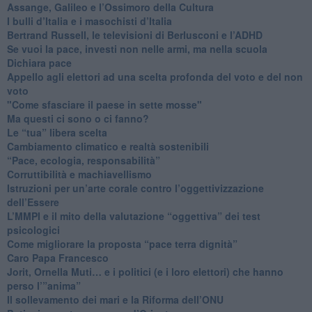
​Assange, Galileo e l’Ossimoro della Cultura
​I bulli d’Italia e i masochisti d’Italia
​Bertrand Russell, le televisioni di Berlusconi e l’ADHD
​Se vuoi la pace, investi non nelle armi, ma nella scuola
​Dichiara pace
​Appello agli elettori ad una scelta profonda del voto e del non
voto
"Come sfasciare il paese in sette mosse"
​Ma questi ci sono o ci fanno?
​Le “tua” libera scelta
Cambiamento climatico e realtà sostenibili
“Pace, ecologia, responsabilità”
​Corruttibilità e machiavellismo
Istruzioni per un’arte corale contro l’oggettivizzazione
dell’Essere
​L’MMPI e il mito della valutazione “oggettiva” dei test
psicologici
Come migliorare la proposta “pace terra dignità”
Caro Papa Francesco
​Jorit, Ornella Muti… e i politici (e i loro elettori) che hanno
perso l’”anima”
​Il sollevamento dei mari e la Riforma dell’ONU