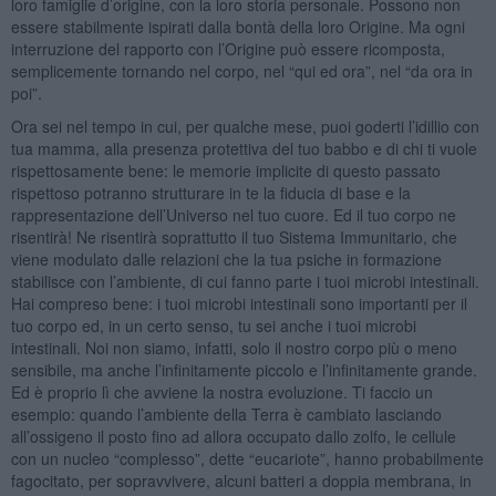
loro famiglie d’origine, con la loro storia personale. Possono non
essere stabilmente ispirati dalla bontà della loro Origine. Ma ogni
interruzione del rapporto con l’Origine può essere ricomposta,
semplicemente tornando nel corpo, nel “qui ed ora”, nel “da ora in
poi”.
Ora sei nel tempo in cui, per qualche mese, puoi goderti l’idillio con
tua mamma, alla presenza protettiva del tuo babbo e di chi ti vuole
rispettosamente bene: le memorie implicite di questo passato
rispettoso potranno strutturare in te la fiducia di base e la
rappresentazione dell’Universo nel tuo cuore. Ed il tuo corpo ne
risentirà! Ne risentirà soprattutto il tuo Sistema Immunitario, che
viene modulato dalle relazioni che la tua psiche in formazione
stabilisce con l’ambiente, di cui fanno parte i tuoi microbi intestinali.
Hai compreso bene: i tuoi microbi intestinali sono importanti per il
tuo corpo ed, in un certo senso, tu sei anche i tuoi microbi
intestinali. Noi non siamo, infatti, solo il nostro corpo più o meno
sensibile, ma anche l’infinitamente piccolo e l’infinitamente grande.
Ed è proprio lì che avviene la nostra evoluzione. Ti faccio un
esempio: quando l’ambiente della Terra è cambiato lasciando
all’ossigeno il posto fino ad allora occupato dallo zolfo, le cellule
con un nucleo “complesso”, dette “eucariote”, hanno probabilmente
fagocitato, per sopravvivere, alcuni batteri a doppia membrana, in