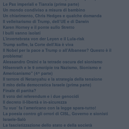
Le Pax imperiali e Tianxia (prima parte)
Un mondo condiviso a misura di bambino
​Un chiarimento, Chris Hedges e qualche domanda
Il velleitarismo di Trump, dell’UE e di Darwin
​Karen Horney e il ponte sullo Stretto
​I bulli vanno isolati
L’invertebrata von der Leyen e il Lula-risk
Trump soffre, la Corte dell'Aia è viva
​Il Nobel per la pace a Trump o all’Albanese? Questo è il
problema!
​Alessandro Orsini e la tetrade oscura del sionismo
​Hilsenrath e le 9 omotipie tra Nazismo, Sionismo e
Americanismo" (4^ parte)
​Il terrore di Netanyahu e la strategia della tensione
Il mito della democratica Israele (prima parte)
​Finale di partita?
​Il voto del referendum e i due genocidi
Il decreto il-libertà e in-sicurezza
Tu vuo’ fa l’americano con la legge spara-tutto!
La poesia contro gli orrori di CISL, Governo e sionisti
Israele-Salò
​La fascistizzazione dello stato e della società