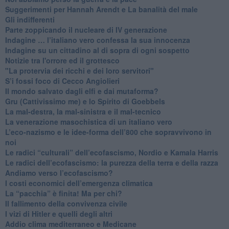
Suggerimenti per Hannah Arendt e La banalità del male
​Gli indifferenti
Parte zoppicando il nucleare di IV generazione
​Indagine … l’italiano vero confessa la sua innocenza
Indagine su un cittadino al di sopra di ogni sospetto
Notizie tra l'orrore ed il grottesco
"La protervia dei ricchi e dei loro servitori"
S’i fossi foco di Cecco Angiolieri
​Il mondo salvato dagli elfi e dai mutaforma?
Gru (Cattivissimo me) e lo Spirito di Goebbels
​La mal-destra, la mal-sinistra e il mal-tecnico
​La venerazione masochistica di un italiano vero
​L’eco-nazismo e le idee-forma dell’800 che sopravvivono in
noi
​Le radici “culturali” dell’ecofascismo, Nordio e Kamala Harris
Le radici dell’ecofascismo: la purezza della terra e della razza
Andiamo verso l’ecofascismo?
I costi economici dell’emergenza climatica
​La “pacchia” è finita! Ma per chi?
​Il fallimento della convivenza civile
​I vizi di Hitler e quelli degli altri
Addio clima mediterraneo e Medicane