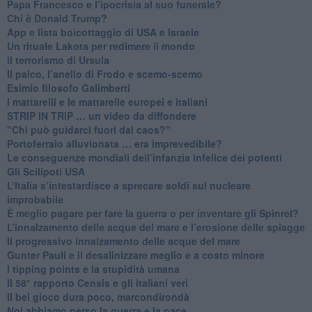
Papa Francesco e l’ipocrisia al suo funerale?
​Chi è Donald Trump?
App e lista boicottaggio di USA e Israele
​Un rituale Lakota per redimere il mondo
Il terrorismo di Ursula
​Il palco, l’anello di Frodo e scemo-scemo
Esimio filosofo Galimberti
​I mattarelli e le mattarelle europei e italiani
​STRIP IN TRIP … un video da diffondere
"Chi può guidarci fuori dal caos?"
​Portoferraio alluvionata … era imprevedibile?
Le conseguenze mondiali dell’infanzia infelice dei potenti
​Gli Scilipoti USA
L’Italia s’intestardisce a sprecare soldi sul nucleare
improbabile
È meglio pagare per fare la guerra o per inventare gli Spinrel?
​L’innalzamento delle acque del mare e l’erosione delle spiagge
​Il progressivo innalzamento delle acque del mare
​Gunter Pauli e il desalinizzare meglio e a costo minore
I tipping points e la stupidità umana
​Il 58° rapporto Censis e gli italiani veri
​Il bel gioco dura poco, marcondirondà
Noi abbiamo perso la guerra e la pace