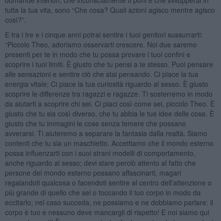
tutta la tua vita, sono “Che cosa? Quali azioni agisco mentre agisco
così?”.
E tra i tre e i cinque anni potrai sentire i tuoi genitori sussurrarti:
“Piccolo Theo, adoriamo osservarti crescere. Noi due saremo
presenti per te in modo che tu possa provare i tuoi confini e
scoprire i tuoi limiti. È giusto che tu pensi a te stesso. Puoi pensare
alle sensazioni e sentire ciò che stai pensando. Ci piace la tua
energia vitale; Ci piace la tua curiosità riguardo al sesso. È giusto
scoprire le differenze tra ragazzi e ragazze. Ti sosterremo in modo
da aiutarti a scoprire chi sei. Ci piaci così come sei, piccolo Theo. È
giusto che tu sia così diverso, che tu abbia le tue idee delle cose. È
giusto che tu immagini le cose senza temere che possano
avverarsi. Ti aiuteremo a separare la fantasia dalla realtà. Siamo
contenti che tu sia un maschietto. Accettiamo che il mondo esterno
possa influenzarti con i suoi strani modelli di comportamento,
anche riguardo al sesso; devi stare perciò attento al fatto che
persone del mondo esterno possano affascinarti, magari
regalandoti qualcosa o facendoti sentire al centro dell’attenzione o
più grande di quello che sei o toccando il tuo corpo in modo da
eccitarlo; nel caso succeda, ne possiamo e ne dobbiamo parlare: il
corpo è tuo e nessuno deve mancargli di rispetto! E noi siamo qui