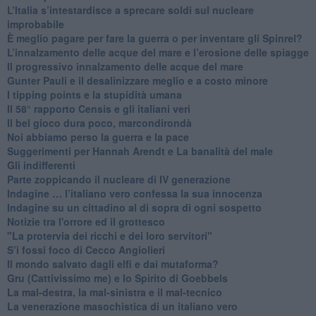
L’Italia s’intestardisce a sprecare soldi sul nucleare
improbabile
È meglio pagare per fare la guerra o per inventare gli Spinrel?
​L’innalzamento delle acque del mare e l’erosione delle spiagge
​Il progressivo innalzamento delle acque del mare
​Gunter Pauli e il desalinizzare meglio e a costo minore
I tipping points e la stupidità umana
​Il 58° rapporto Censis e gli italiani veri
​Il bel gioco dura poco, marcondirondà
Noi abbiamo perso la guerra e la pace
Suggerimenti per Hannah Arendt e La banalità del male
​Gli indifferenti
Parte zoppicando il nucleare di IV generazione
​Indagine … l’italiano vero confessa la sua innocenza
Indagine su un cittadino al di sopra di ogni sospetto
Notizie tra l'orrore ed il grottesco
"La protervia dei ricchi e dei loro servitori"
S’i fossi foco di Cecco Angiolieri
​Il mondo salvato dagli elfi e dai mutaforma?
Gru (Cattivissimo me) e lo Spirito di Goebbels
​La mal-destra, la mal-sinistra e il mal-tecnico
​La venerazione masochistica di un italiano vero