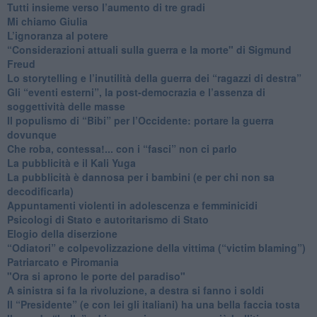
​Tutti insieme verso l’aumento di tre gradi
Mi chiamo Giulia
L’ignoranza al potere
​“Considerazioni attuali sulla guerra e la morte" di Sigmund
Freud
​Lo storytelling e l’inutilità della guerra dei “ragazzi di destra”
​Gli “eventi esterni”, la post-democrazia e l’assenza di
soggettività delle masse
​Il populismo di “Bibi” per l’Occidente: portare la guerra
dovunque
​Che roba, contessa!... con i “fasci” non ci parlo
La pubblicità e il Kali Yuga
​La pubblicità è dannosa per i bambini (e per chi non sa
decodificarla)
​Appuntamenti violenti in adolescenza e femminicidi
​Psicologi di Stato e autoritarismo di Stato
Elogio della diserzione
“Odiatori” e colpevolizzazione della vittima (“victim blaming”)
​Patriarcato e Piromania
"Ora si aprono le porte del paradiso"
​A sinistra si fa la rivoluzione, a destra si fanno i soldi
​Il “Presidente” (e con lei gli italiani) ha una bella faccia tosta