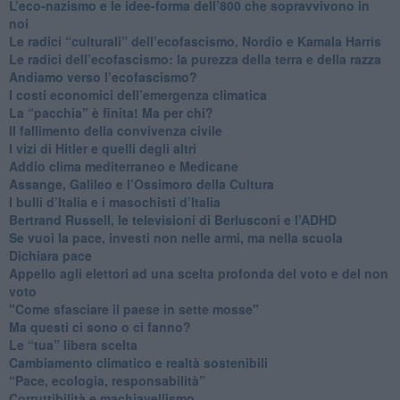
​L’eco-nazismo e le idee-forma dell’800 che sopravvivono in
noi
​Le radici “culturali” dell’ecofascismo, Nordio e Kamala Harris
Le radici dell’ecofascismo: la purezza della terra e della razza
Andiamo verso l’ecofascismo?
I costi economici dell’emergenza climatica
​La “pacchia” è finita! Ma per chi?
​Il fallimento della convivenza civile
​I vizi di Hitler e quelli degli altri
Addio clima mediterraneo e Medicane
​Assange, Galileo e l’Ossimoro della Cultura
​I bulli d’Italia e i masochisti d’Italia
​Bertrand Russell, le televisioni di Berlusconi e l’ADHD
​Se vuoi la pace, investi non nelle armi, ma nella scuola
​Dichiara pace
​Appello agli elettori ad una scelta profonda del voto e del non
voto
"Come sfasciare il paese in sette mosse"
​Ma questi ci sono o ci fanno?
​Le “tua” libera scelta
Cambiamento climatico e realtà sostenibili
“Pace, ecologia, responsabilità”
​Corruttibilità e machiavellismo