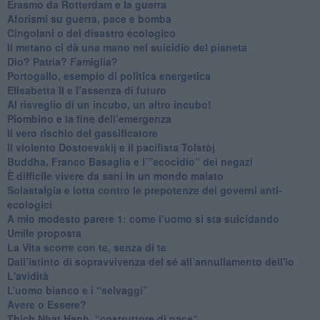
​Erasmo da Rotterdam e la guerra
​Aforismi su guerra, pace e bomba
Cingolani o del disastro ecologico
​Il metano ci dà una mano nel suicidio del pianeta
​Dio? Patria? Famiglia?
Portogallo, esempio di politica energetica
​Elisabetta II e l’assenza di futuro
Al risveglio di un incubo, un altro incubo!
​Piombino e la fine dell’emergenza
​Il vero rischio del gassificatore
​Il violento Dostoevskij e il pacifista Tolstòj
​Buddha, Franco Basaglia e l’”ecocidio” dei negazi
​È difficile vivere da sani in un mondo malato
Solastalgia e lotta contro le prepotenze dei governi anti-
ecologici
​A mio modesto parere 1: come l’uomo si sta suicidando
​Umile proposta
​La Vita scorre con te, senza di te
​Dall’istinto di sopravvivenza del sé all’annullamento dell'io
L'avidità
​L’uomo bianco e i “selvaggi”
​Avere o Essere?
​Thich Nhat Hanh, “costruttore di pace“