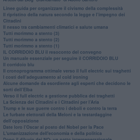
​Linee guida per organizzare il civismo della complessità
​Il ripristino della natura secondo la legge e l’impegno dei
Cittadini
Il nesso tra cambiamenti climatici e salute umana
Tutti morimmo a stento (3)
Tutti morimmo a stento (2)
​Tutti morimmo a stento (1)
IL CORRIDOIO BLU il resoconto del convegno
Un manuale essenziale per seguire il CORRIDOIO BLU
Il corridoio blu
​Il cronoprogramma ottimale verso il full electric sui traghetti
​I costi dell’adeguamento al cold ironing
Alcune domande da esordiente agli esperti che decidono le
sorti dell’Elba
Verso il full electric a gestione pubblica dei traghetti​
​La Scienza dei Cittadini e i Cittadini per l’Aria
Trump e le sue guerre contro i deboli e contro la terra
​Le furbate elettorali della Meloni e la testardaggine
dell’opposizione
​Date loro l’Oscar al posto del Nobel per la Pace
L'umanizzazione dell'economia e della politica
​Dopo il diluvio dei NO: un patto intergenerazionale