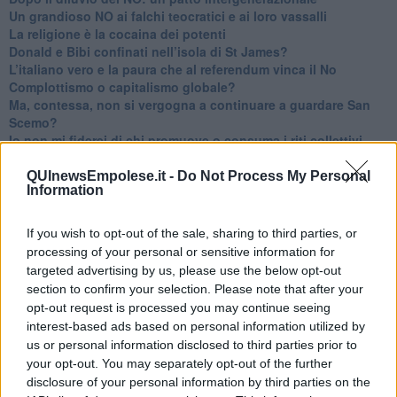
​Un grandioso NO ai falchi teocratici e ai loro vassalli
La religione è la cocaina dei potenti
Donald e Bibi confinati nell’isola di St James?
L’italiano vero e la paura che al referendum vinca il No
​Complottismo o capitalismo globale?
​Ma, contessa, non si vergogna a continuare a guardare San
Scemo?
​Io non mi fiderei di chi promuove o consuma i riti collettivi
Esportazioni Usa: da democrazia a guerra civile
​I vestiti nuovi degli imperatori baltici
QUInewsEmpolese.it -
Do Not Process My Personal
Information
​Pupazzi!
​Il Wild West di Trump
​La depressione infantile di Roger Waters e la propaganda di
If you wish to opt-out of the sale, sharing to third parties, or
guerra"
processing of your personal or sensitive information for
​La disinformazione climatica veicolata dai media
targeted advertising by us, please use the below opt-out
Senza una Retta Visione l’Uomo è un automa
section to confirm your selection. Please note that after your
​La propaganda bellica nostrana vs l’hasbarà dei sionisti
opt-out request is processed you may continue seeing
​La cleptocrazia e lo studio sociologico della propaganda di
interest-based ads based on personal information utilized by
guerra
us or personal information disclosed to third parties prior to
​Uccidere per gioco: il cacciatore e chi vuole armarsi
your opt-out. You may separately opt-out of the further
​La Cop 30 di Belem giorno per giorno
disclosure of your personal information by third parties on the
La Cop 30, i crimini e i misfatti verso la vita sulla terra