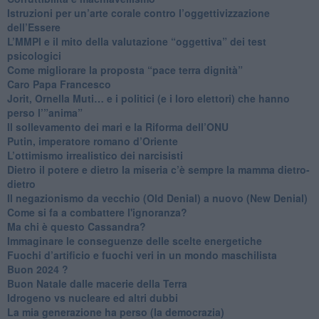
Istruzioni per un’arte corale contro l’oggettivizzazione
dell’Essere
​L’MMPI e il mito della valutazione “oggettiva” dei test
psicologici
Come migliorare la proposta “pace terra dignità”
Caro Papa Francesco
​Jorit, Ornella Muti… e i politici (e i loro elettori) che hanno
perso l’”anima”
​Il sollevamento dei mari e la Riforma dell’ONU
Putin, imperatore romano d’Oriente
​L’ottimismo irrealistico dei narcisisti
​Dietro il potere e dietro la miseria c’è sempre la mamma dietro-
dietro
Il negazionismo da vecchio (Old Denial) a nuovo (New Denial)
Come si fa a combattere l'ignoranza?
Ma chi è questo Cassandra?
Immaginare le conseguenze delle scelte energetiche
​Fuochi d’artificio e fuochi veri in un mondo maschilista
Buon 2024 ?
​Buon Natale dalle macerie della Terra
​Idrogeno vs nucleare ed altri dubbi
​La mia generazione ha perso (la democrazia)