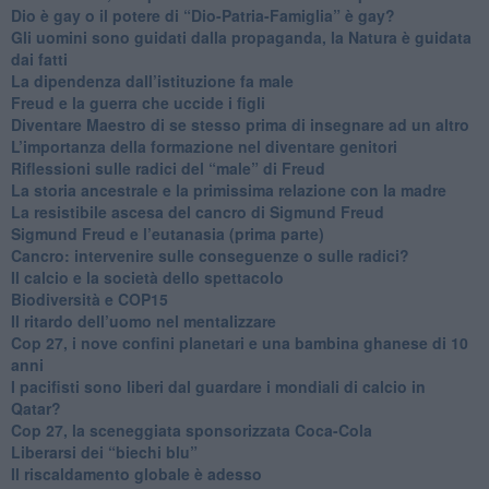
​Dio è gay o il potere di “Dio-Patria-Famiglia” è gay?
​Gli uomini sono guidati dalla propaganda, la Natura è guidata
dai fatti
La dipendenza dall’istituzione fa male
​Freud e la guerra che uccide i figli
​Diventare Maestro di se stesso prima di insegnare ad un altro
L’importanza della formazione nel diventare genitori
Riflessioni sulle radici del “male” di Freud
​La storia ancestrale e la primissima relazione con la madre
​La resistibile ascesa del cancro di Sigmund Freud
Sigmund Freud e l’eutanasia (prima parte)
Cancro: intervenire sulle conseguenze o sulle radici?
​Il calcio e la società dello spettacolo
Biodiversità e COP15
​Il ritardo dell’uomo nel mentalizzare
​Cop 27, i nove confini planetari e una bambina ghanese di 10
anni
​I pacifisti sono liberi dal guardare i mondiali di calcio in
Qatar?
​Cop 27, la sceneggiata sponsorizzata Coca-Cola
​Liberarsi dei “biechi blu”
Il riscaldamento globale è adesso