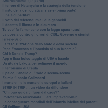
Americanismo" (4^ parte)
​Il terrore di Netanyahu e la strategia della tensione
Il mito della democratica Israele (prima parte)
​Finale di partita?
​Il voto del referendum e i due genocidi
Il decreto il-libertà e in-sicurezza
Tu vuo’ fa l’americano con la legge spara-tutto!
La poesia contro gli orrori di CISL, Governo e sionisti
Israele-Salò
​La fascistizzazione dello stato e della società
Papa Francesco e l’ipocrisia al suo funerale?
​Chi è Donald Trump?
App e lista boicottaggio di USA e Israele
​Un rituale Lakota per redimere il mondo
Il terrorismo di Ursula
​Il palco, l’anello di Frodo e scemo-scemo
Esimio filosofo Galimberti
​I mattarelli e le mattarelle europei e italiani
​STRIP IN TRIP … un video da diffondere
"Chi può guidarci fuori dal caos?"
​Portoferraio alluvionata … era imprevedibile?
Le conseguenze mondiali dell’infanzia infelice dei potenti
​Gli Scilipoti USA