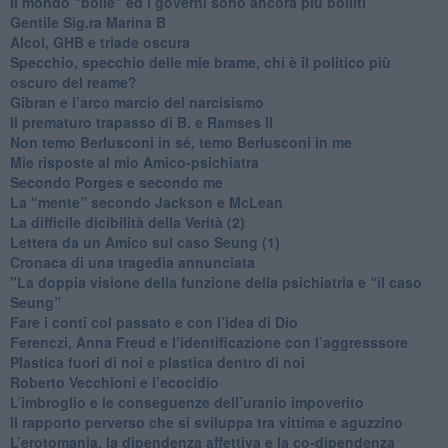
​Il mondo “bolle” ed i governi sono ancora più bolliti
​Gentile Sig.ra Marina B
​Alcol, GHB e triade oscura
​Specchio, specchio delle mie brame, chi è il politico più
oscuro del reame?
​Gibran e l’arco marcio del narcisismo
​Il prematuro trapasso di B. e Ramses II
​Non temo Berlusconi in sé, temo Berlusconi in me
​Mie risposte al mio Amico-psichiatra
​Secondo Porges e secondo me
​La “mente” secondo Jackson e McLean
La difficile dicibilità della Verità (2)
​Lettera da un Amico sul caso Seung (1)
​Cronaca di una tragedia annunciata
"​La doppia visione della funzione della psichiatria e “il caso
Seung”
​Fare i conti col passato e con l’idea di Dio
​Ferenczi, Anna Freud e l’identificazione con l’aggresssore
Plastica fuori di noi e plastica dentro di noi
​Roberto Vecchioni e l’ecocidio
​L’imbroglio e le conseguenze dell’uranio impoverito
​Il rapporto perverso che si sviluppa tra vittima e aguzzino
L’erotomania, la dipendenza affettiva e la co-dipendenza