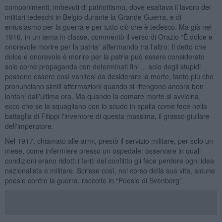
componimenti, imbevuti di patriottismo, dove esaltava il lavoro dei
militari tedeschi in Belgio durante la Grande Guerra, e di
entusiasmo per la guerra e per tutto ciò che è tedesco. Ma già nel
1916, in un tema in classe, commentò il verso di Orazio “È dolce e
onorevole morire per la patria” affermando tra l'altro: Il detto che
dolce e onorevole è morire per la patria può essere considerato
solo come propaganda con determinati fini ... solo degli stupidi
possono essere così vanitosi da desiderare la morte, tanto più che
pronunciano simili affermazioni quando si ritengono ancora ben
lontani dall'ultima ora. Ma quando la comare morte si avvicina,
ecco che se la squagliano con lo scudo in spalla come fece nella
battaglia di Filippi l'inventore di questa massima, il grasso giullare
dell'imperatore.
Nel 1917, chiamato alle armi, prestò il servizio militare, per solo un
mese, come infermiere presso un ospedale: osservare in quali
condizioni erano ridotti i feriti del conflitto gli fece perdere ogni idea
nazionalista e militare. Scrisse così, nel corso della sua vita, alcune
poesie contro la guerra, raccolte in “Poesie di Svenborg”.