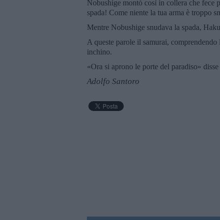
Nobushige montò così in collera che fece 
spada! Come niente la tua arma è troppo smu
Mentre Nobushige snudava la spada, Hakuin
A queste parole il samurai, comprendendo l
inchino.
«Ora si aprono le porte del paradiso» disse
Adolfo Santoro