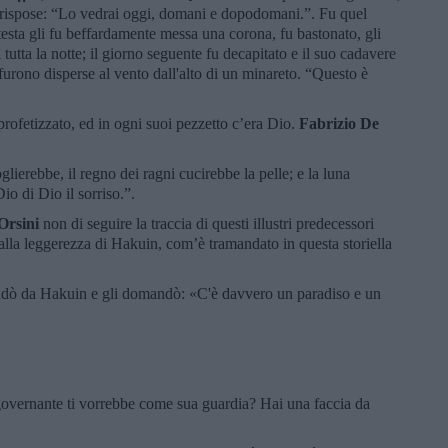
li rispose: “Lo vedrai oggi, domani e dopodomani.”. Fu quel
esta gli fu beffardamente messa una corona, fu bastonato, gli
 tutta la notte; il giorno seguente fu decapitato e il suo cadavere
 furono disperse al vento dall'alto di un minareto. “Questo è
rofetizzato, ed in ogni suoi pezzetto c’era Dio.
Fabrizio De
coglierebbe, il regno dei ragni cucirebbe la pelle; e la luna
Dio di Dio il sorriso.”.
Orsini
non di seguire la traccia di questi illustri predecessori
alla leggerezza di Hakuin, com’è tramandato in questa storiella
dò da Hakuin e gli domandò: «C'è davvero un paradiso e un
overnante ti vorrebbe come sua guardia? Hai una faccia da