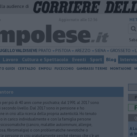
alla audience di
o
Aggiornato alle 12:56
MET
Sab
UGELLO
VALDISIEVE
PRATO
PISTOIA
AREZZO
SIENA
GROSSETO
Lavoro
Cultura e Spettacolo
Eventi
Sport
Blog
Intervi
TO GUIDI
CERTALDO
EMPOLI
FUCECCHIO
GAMBASSI TERME
MONTAIONE
M
antoro
o per più di 40 anni come psichiatra; dal 1991 al 2017 sono
di secondo livello. Dal 2017 sono in pensione e ho
e in crisi alla ricerca della propria autenticità. Ho tenuto
Q
o in carico individualmente e con la famiglia persone
icosomatiche (cancro, malattie autoimmuni, allergie,
A L
iosa, fibromialgia) o con problematiche nevrotiche o
di 
 le persone in crisi gratuitamente perché ritengo che c’è un