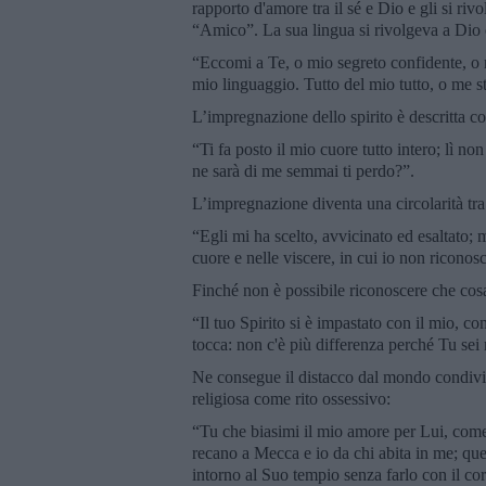
rapporto d'amore tra il sé e Dio e gli si ri
“Amico”. La sua lingua si rivolgeva a Dio 
“Eccomi a Te, o mio segreto confidente, o 
mio linguaggio. Tutto del mio tutto, o me ste
L’impregnazione dello spirito è descritta co
“Ti fa posto il mio cuore tutto intero; lì non
ne sarà di me semmai ti perdo?”.
L’impregnazione diventa una circolarità tr
“Egli mi ha scelto, avvicinato ed esaltato; mi
cuore e nelle viscere, in cui io non riconos
Finché non è possibile riconoscere che cosa 
“Il tuo Spirito si è impastato con il mio, 
tocca: non c'è più differenza perché Tu sei
Ne consegue il distacco dal mondo condivis
religiosa come rito ossessivo:
“Tu che biasimi il mio amore per Lui, come s
recano a Mecca e io da chi abita in me; quell
intorno al Suo tempio senza farlo con il corp