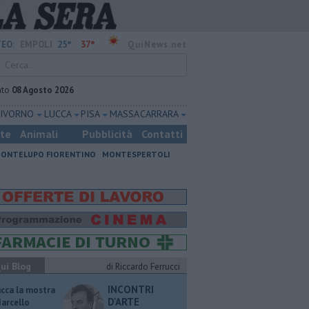
25°
37°
EO:
EMPOLI
QuiNews.net
ato
08 Agosto 2026
LIVORNO
LUCCA
PISA
MASSA CARRARA
ste
Animali
Pubblicità
Contatti
ONTELUPO FIORENTINO
MONTESPERTOLI
ui Blog
di Riccardo Ferrucci
INCONTRI
ucca la mostra
D'ARTE
Marcello