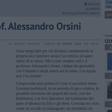
Scar
Vedi tutti
con 
gli articoli
del blog di Adolfo Santoro
QUI
of. Alessandro Orsini
Ult
DI ADOLFO SANTORO - SABATO
30 APRILE 2022
ORE 08:00
A
Sono tempi duri per chi dichiara candidamente la
propria pace interiore senza l’accortezza di saper
ridere di se stesso. Ma è stato sempre così e il
professor Alessandro Orsini, vittima dei giornalisti
con l’elmetto e degli americani di turno, è la regola,
non l’eccezione!
C
Cinquecento anni prima di Cristo il sacerdote ebreo
Geremia profetizzò, in un periodo di pace relativa, la
possibile invasione dei popoli del nord, cioè dei
Babilonesi, e la fece dipendere dal tradimento del
patto d’alleanza tra Dio e gli ebrei. Geremia era visto
C
come un uccello di malaugurio, un disfattista che