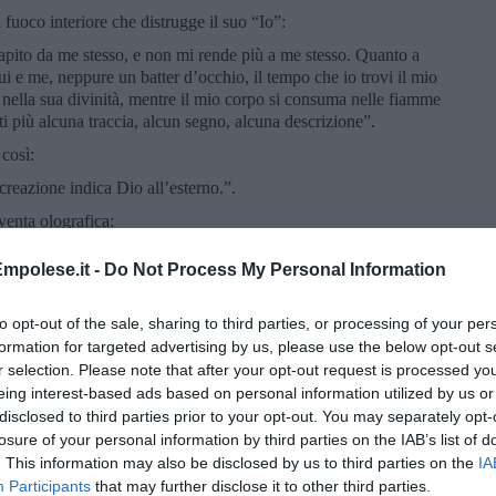
 fuoco interiore che distrugge il suo “Io”:
apito da me stesso, e non mi rende più a me stesso. Quanto a
i e me, neppure un batter d’occhio, il tempo che io trovi il mio
 nella sua divinità, mentre il mio corpo si consuma nelle fiamme
i più alcuna traccia, alcun segno, alcuna descrizione”.
così:
 creazione indica Dio all’esterno.”.
venta olografica:
ore e nel suo fondo non v’è per me altri che Te. Se, nell’amore,
mpolese.it -
Do Not Process My Personal Information
ore ancora desidererebbe solo Te.”.
to opt-out of the sale, sharing to third parties, or processing of your per
mo è me: siamo due spiriti nello stesso corpo. Se vedi me, vedi
formation for targeted advertising by us, please use the below opt-out s
r selection. Please note that after your opt-out request is processed y
eing interest-based ads based on personal information utilized by us or
 Al-Hallaj se avesse mai visto l'Eterno e Al-Hallaj rispose “Se
disclosed to third parties prior to your opt-out. You may separately opt-
ato!”. “Che cosa intendi?” continuò l’altro mistico. “Che la
losure of your personal information by third parties on the IAB’s list of
. This information may also be disclosed by us to third parties on the
IA
ammino della vita non si è separato dall’origine.”.
Participants
that may further disclose it to other third parties.