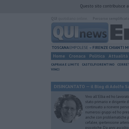
Questo sito contribuisce 
QUI
quotidiano online.
Percorso semplificat
TOSCANA
EMPOLESE
FIRENZE
CHIANTI
M
Home
Cronaca
Politica
Attualità
CAPRAIA E LIMITE
CASTELFIORENTINO
CERRE
VINCI
DISINCANTATO — il Blog di Adolfo S
Vivo all’Elba ed ho lavorat
stato primario e dirigente 
continuato a ricevere person
numerosi gruppi ed ho pres
anche con problematiche ps
cefalee, ipertensione arter
psicotiche. Da anni ascolto