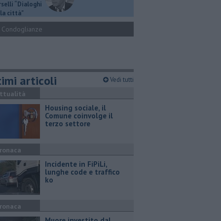
selli “Dialoghi
la città"
Condoglianze
imi articoli
Vedi tutti
ttualità
​Housing sociale, il
Comune coinvolge il
terzo settore
ronaca
Incidente in FiPiLi,
lunghe code e traffico
ko
ronaca
Muore investito dal