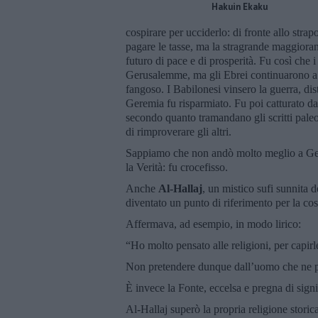
Hakuin Ekaku
cospirare per ucciderlo: di fronte allo stra
pagare le tasse, ma la stragrande maggioran
futuro di pace e di prosperità. Fu così che 
Gerusalemme, ma gli Ebrei continuarono a
fangoso. I Babilonesi vinsero la guerra, dis
Geremia fu risparmiato. Fu poi catturato dai
secondo quanto tramandano gli scritti paleo
di rimproverare gli altri.
Sappiamo che non andò molto meglio a Gesù
la Verità: fu crocefisso.
Anche
Al-Hallaj
, un mistico sufi sunnita d
diventato un punto di riferimento per la cost
Affermava, ad esempio, in modo lirico:
“Ho molto pensato alle religioni, per capirl
Non pretendere dunque dall’uomo che ne pro
È invece la Fonte, eccelsa e pregna di signi
Al-Hallaj superò la propria religione storica