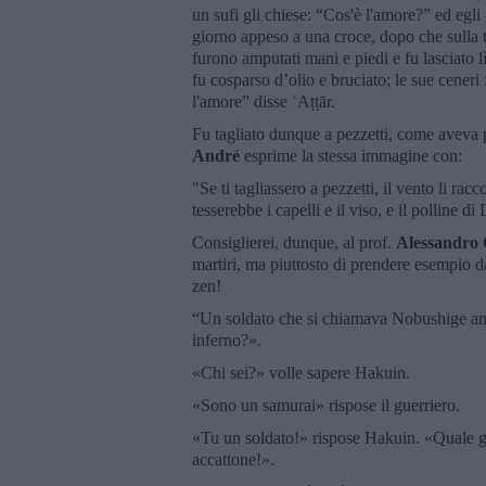
un sufi gli chiese: “Cos'è l'amore?” ed eg
giorno appeso a una croce, dopo che sulla t
furono amputati mani e piedi e fu lasciato lì
fu cosparso d’olio e bruciato; le sue ceneri
l'amore” disse ʿAṭṭār.
Fu tagliato dunque a pezzetti, come aveva p
André
esprime la stessa immagine con:
"Se ti tagliassero a pezzetti, il vento li rac
tesserebbe i capelli e il viso, e il polline di 
Consiglierei, dunque, al prof.
Alessandro 
martiri, ma piuttosto di prendere esempio d
zen!
“Un soldato che si chiamava Nobushige an
inferno?».
«Chi sei?» volle sapere Hakuin.
«Sono un samurai» rispose il guerriero.
«Tu un soldato!» rispose Hakuin. «Quale g
accattone!».