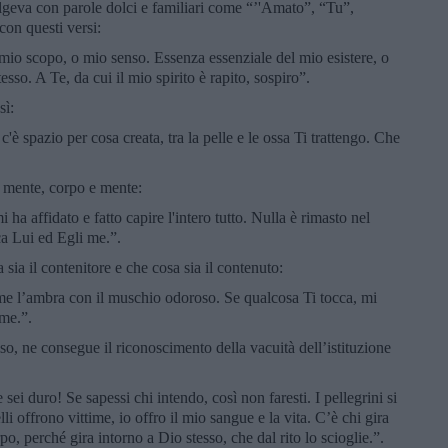
volgeva con parole dolci e familiari come “’'Amato”, “Tu”,
con questi versi:
mio scopo, o mio senso. Essenza essenziale del mio esistere, o
sso. A Te, da cui il mio spirito è rapito, sospiro”.
sì:
 c'è spazio per cosa creata, tra la pelle e le ossa Ti trattengo. Che
a mente, corpo e mente:
 ha affidato e fatto capire l'intero tutto. Nulla è rimasto nel
ca Lui ed Egli me.”.
sia il contenitore e che cosa sia il contenuto:
come l’ambra con il muschio odoroso. Se qualcosa Ti tocca, mi
 me.”.
o, ne consegue il riconoscimento della vacuità dell’istituzione
ei duro! Se sapessi chi intendo, così non faresti. I pellegrini si
i offrono vittime, io offro il mio sangue e la vita. C’è chi gira
o, perché gira intorno a Dio stesso, che dal rito lo scioglie.”.