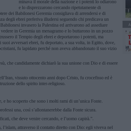
minava il morale della nazione e i potenti lo odiarono
e lo disprezzarono cercando ripetutamente di
potere dei Babilonesi Geremia consigliava di arrendersi e di
za degli ebrei preferiva illudersi seguendo chi predicava un
A
i Babilonesi invasero la Palestina ed arrivarono ad assediare
 vedere in Geremia un menagramo e lo buttarono in un pozzo
trussero il Tempio degli ebrei e deportarono i potenti, ma
 suoi avversari ebrei, fu deportato, a sua volta, in Egitto, dove,
cristiani, fu lapidato perché non aveva abbandonato il suo vizio
, che candidamente dichiarò la sua unione con Dio e di essere
ell’Iran, vissuto ottocento anni dopo Cristo, fu crocefisso ed è
ruzione dello spirito inter-religioso.
e, e ho scoperto che sono i molti rami di un’unica Fonte.
fessi una, così s’allontanerebbe dalla Fonte sicura.
ficati, che deve venire cercando, e l’uomo capirà.”.
, l’islam, attraverso il contatto diretto con Dio: egli viveva nel