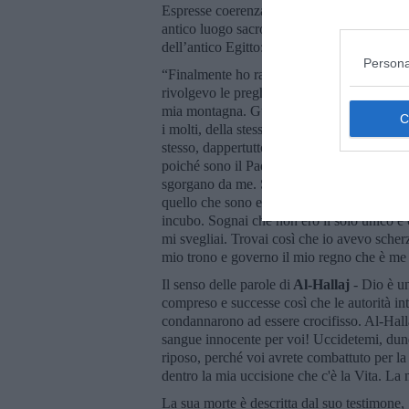
Espresse coerenza con la misteriosa saggez
antico luogo sacro Tutto questo è coerente c
dell’antico Egitto:
Persona
“Finalmente ho raggiunto il mio traguardo e 
rivolgevo le preghiere, quello a cui chiedev
mia montagna. Guardo la creazione come una
i molti, della stessa sostanza che prendo d
stesso, dappertutto. Quello che concedo a m
poiché sono il Padre ed il Figlio. Quanto a 
sgorgano da me. Sono infatti il conoscitore, 
quello che sono e l’inferno è solo un argi
incubo. Sognai che non ero il solo unico e c
mi svegliai. Trovai così che io avevo scher
mio trono e governo il mio regno che è me st
Il senso delle parole di
Al-Hallaj
- Dio è un
compreso e successe così che le autorità int
condannarono ad essere crocifisso. Al-Halla
sangue innocente per voi! Uccidetemi, dunqu
riposo, perché voi avrete combattuto per la 
dentro la mia uccisione che c'è la Vita. La 
La sua morte è descritta dal suo testimone, 