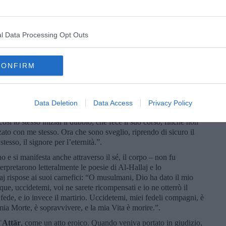
za dell’Uomo, che si può, ad esempio, leggere sulla porta di un
on un antico testo egizio, intagliato sulla porta di un sacro
l Data Processing Opt Outs
risolto il segreto della mia anima: Io sono quello a cui
o aiuto. Sono quello che ho cercato. Sono la stessa vetta della
 pagina del mio stesso libro. Sono infatti l’unico che produce
CONFIRM
a me. Poiché tutto è me, non vi sono due, la creazione è me
e stesso, lo prendo da me stesso e lo do a me stesso, l’unico,
quello che voglio, non vedo altro che i miei desideri, che
il conosciuto, il soggetto, il governante ed il trono. Tre in uno è
Data Deletion
Data Access
Privacy Policy
ne che ho messo al mio stesso fiume, allorché sognavo durante un
osì io stesso iniziai il dubbio, che fece il suo corso, finché non
zato con me stesso. Ora che sono sveglio, riprendo di sicuro il
esso, il signore per l’eternità.”.
o e si manifesta anche attraverso il sé, il corpo – non fu
erpretarono letteralmente le poesie di Al-Hallaj e lo
j rispose ai suoi carnefici: “O musulmani, Dio ha dato il mio
e, uccidetemi, voi ne sarete ricompensati e io ne otterrò il
fede, e io invece il martirio. Uccidetemi, miei fedeli compagni, è
mia Morte, è sopravvivere, e la mia Vita è morire.”.
ʿ
Aṭṭār
, come un atto eroico. Quando veniva portato in giudizio,