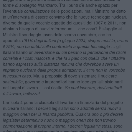
forme di sostegno finanziario
. Tra i punti c’è anche spazio per
l’eventuale
consultazione
delle popolazioni, ma il Ministro ha detto
in un’intervista di essere convinto che le nuove tecnologie nucleari,
diverse da quelle vecchie oggetto dei quesiti del 1987 e 2011, non
abbiano bisogno di nuovi referendum ... che cosa? È sfuggito al
Ministro il sondaggio Ipsos dello scorso novembre, che ha
appurato:
L’81% degli italiani (a giugno 2024, cinque mesi fa, erano
il 75%) non ha dubbi sulla contrarietà a questa tecnologia
… gli
italiani hanno un’
avversione su cui pesano la percezione dei rischi
correlati e i costi nascosti, e che fa il paio con quella che i cittadini
hanno espresso sulla distanza minima che dovrebbe avere un
impianto nucleare dalla propria abitazione: il 41% non lo vorrebbe
in nessun caso.
Ma, a proposito di dove sistemare il nucleare
sostenibile
, governo e imprenditori hanno idee geniali: sistemarli
nei luoghi di lavoro … col ricatto:
Se vuoi lavorare, devi adattarti …
è il lavoro, bellezza!
L’articolo 4 pone la clausola di invarianza finanziaria del progetto
nucleare italiano: i decreti legislativi
sono adottati senza nuovi o
maggiori oneri per la finanza pubblica
. Qualora
uno o più decreti
legislativi determinino nuovi o maggiori oneri che non trovino
compensazione al proprio interno, i decreti legislativi stessi sono
adottati solo successivamente o contestualmente all’entrata in