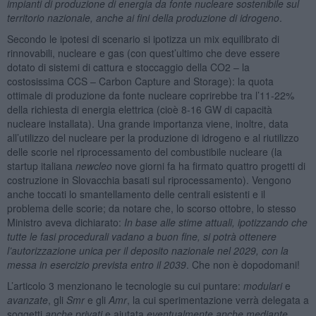
impianti di produzione di energia da fonte nucleare sostenibile sul
territorio nazionale, anche ai fini della produzione di idrogeno
.
Secondo le ipotesi di scenario si ipotizza un mix equilibrato di
rinnovabili, nucleare e gas (con quest’ultimo che deve essere
dotato di sistemi di cattura e stoccaggio della CO2 – la
costosissima CCS – Carbon Capture and Storage): la quota
ottimale di produzione da fonte nucleare coprirebbe tra l’11-22%
della richiesta di energia elettrica (cioè 8-16 GW di capacità
nucleare installata). Una grande importanza viene, inoltre, data
all’utilizzo del nucleare per la produzione di idrogeno e al riutilizzo
delle scorie nel riprocessamento del combustibile nucleare (la
startup italiana
newcleo
nove giorni fa ha firmato quattro progetti di
costruzione in Slovacchia basati sul riprocessamento). Vengono
anche toccati lo smantellamento delle centrali esistenti e il
problema delle scorie; da notare che, lo scorso ottobre, lo stesso
Ministro aveva dichiarato:
In base alle stime attuali, ipotizzando che
tutte le fasi procedurali vadano a buon fine, si potrà ottenere
l’autorizzazione unica per il deposito nazionale nel 2029, con la
messa in esercizio prevista entro il 2039
. Che non è dopodomani!
L’articolo 3 menzionano le tecnologie su cui puntare:
modulari
e
avanzate
, gli
Smr
e gli
Amr
, la cui sperimentazione verrà delegata a
soggetti
anche privati
e aiutata
eventualmente anche mediante