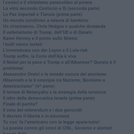
​I comici e il vittimismo paranoideo al potere
​La virtù secondo Confucio e Xi (seconda parte)
Le Pax imperiali e Tianxia (prima parte)
Un mondo condiviso a misura di bambino
​Un chiarimento, Chris Hedges e qualche domanda
Il velleitarismo di Trump, dell’UE e di Darwin
​Karen Horney e il ponte sullo Stretto
​I bulli vanno isolati
L’invertebrata von der Leyen e il Lula-risk
Trump soffre, la Corte dell'Aia è viva
​Il Nobel per la pace a Trump o all’Albanese? Questo è il
problema!
​Alessandro Orsini e la tetrade oscura del sionismo
​Hilsenrath e le 9 omotipie tra Nazismo, Sionismo e
Americanismo" (4^ parte)
​Il terrore di Netanyahu e la strategia della tensione
Il mito della democratica Israele (prima parte)
​Finale di partita?
​Il voto del referendum e i due genocidi
Il decreto il-libertà e in-sicurezza
Tu vuo’ fa l’americano con la legge spara-tutto!
La poesia contro gli orrori di CISL, Governo e sionisti
Israele-Salò