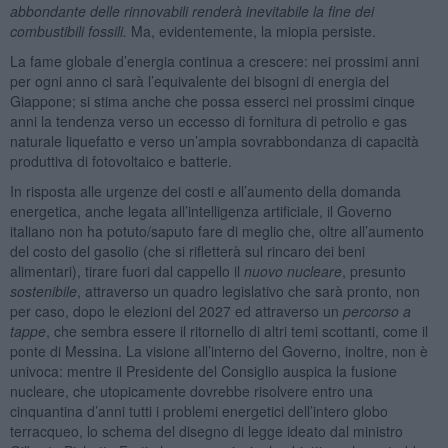
abbondante delle rinnovabili renderà inevitabile la fine dei
combustibili fossili.
Ma, evidentemente, la miopia persiste.
La fame globale d’energia continua a crescere: nei prossimi anni
per ogni anno ci sarà l’equivalente dei bisogni di energia del
Giappone; si stima anche che possa esserci nei prossimi cinque
anni la tendenza verso un eccesso di fornitura di petrolio e gas
naturale liquefatto e verso un’ampia sovrabbondanza di capacità
produttiva di fotovoltaico e batterie.
In risposta alle urgenze dei costi e all’aumento della domanda
energetica, anche legata all’intelligenza artificiale, il Governo
italiano non ha potuto/saputo fare di meglio che, oltre all’aumento
del costo del gasolio (che si rifletterà sul rincaro dei beni
alimentari), tirare fuori dal cappello il
nuovo nucleare
, presunto
sostenibile
, attraverso un quadro legislativo che sarà pronto, non
per caso, dopo le elezioni del 2027 ed attraverso un
percorso a
tappe
, che sembra essere il ritornello di altri temi scottanti, come il
ponte di Messina. La visione all’interno del Governo, inoltre, non è
univoca: mentre il Presidente del Consiglio auspica la fusione
nucleare, che utopicamente dovrebbe risolvere entro una
cinquantina d’anni tutti i problemi energetici dell’intero globo
terracqueo, lo schema del disegno di legge ideato dal ministro