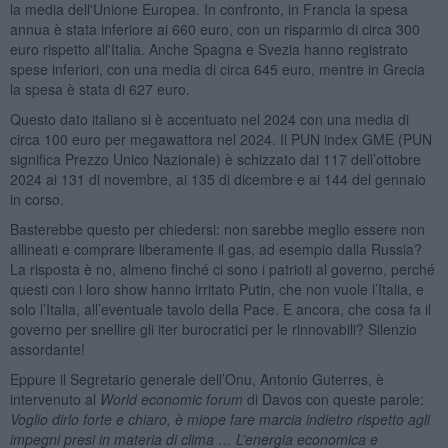
la media dell'Unione Europea. In confronto, in Francia la spesa
annua è stata inferiore ai 660 euro, con un risparmio di circa 300
euro rispetto all'Italia. Anche Spagna e Svezia hanno registrato
spese inferiori, con una media di circa 645 euro, mentre in Grecia
la spesa è stata di 627 euro.
Questo dato italiano si è accentuato nel 2024 con una media di
circa 100 euro per megawattora nel 2024. Il PUN index GME (PUN
significa Prezzo Unico Nazionale) è schizzato dai 117 dell’ottobre
2024 ai 131 di novembre, ai 135 di dicembre e ai 144 del gennaio
in corso.
Basterebbe questo per chiedersi: non sarebbe meglio essere non
allineati e comprare liberamente il gas, ad esempio dalla Russia?
La risposta è no, almeno finché ci sono i patrioti al governo, perché
questi con i loro show hanno irritato Putin, che non vuole l’Italia, e
solo l’Italia, all’eventuale tavolo della Pace. E ancora, che cosa fa il
governo per snellire gli iter burocratici per le rinnovabili? Silenzio
assordante!
Eppure il Segretario generale dell’Onu, Antonio Guterres, è
intervenuto al
World economic forum
di Davos con queste parole:
Voglio dirlo forte e chiaro, è miope fare marcia indietro rispetto agli
impegni presi in materia di clima … L’energia economica e