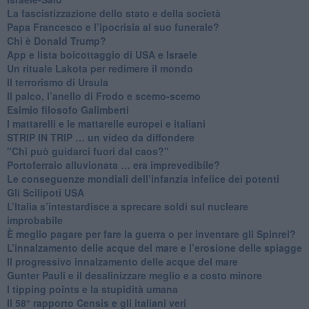
​La fascistizzazione dello stato e della società
Papa Francesco e l’ipocrisia al suo funerale?
​Chi è Donald Trump?
App e lista boicottaggio di USA e Israele
​Un rituale Lakota per redimere il mondo
Il terrorismo di Ursula
​Il palco, l’anello di Frodo e scemo-scemo
Esimio filosofo Galimberti
​I mattarelli e le mattarelle europei e italiani
​STRIP IN TRIP … un video da diffondere
"Chi può guidarci fuori dal caos?"
​Portoferraio alluvionata … era imprevedibile?
Le conseguenze mondiali dell’infanzia infelice dei potenti
​Gli Scilipoti USA
L’Italia s’intestardisce a sprecare soldi sul nucleare
improbabile
È meglio pagare per fare la guerra o per inventare gli Spinrel?
​L’innalzamento delle acque del mare e l’erosione delle spiagge
​Il progressivo innalzamento delle acque del mare
​Gunter Pauli e il desalinizzare meglio e a costo minore
I tipping points e la stupidità umana
​Il 58° rapporto Censis e gli italiani veri