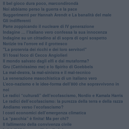
​Il bel gioco dura poco, marcondirondà
Noi abbiamo perso la guerra e la pace
Suggerimenti per Hannah Arendt e La banalità del male
​Gli indifferenti
Parte zoppicando il nucleare di IV generazione
​Indagine … l’italiano vero confessa la sua innocenza
Indagine su un cittadino al di sopra di ogni sospetto
Notizie tra l'orrore ed il grottesco
"La protervia dei ricchi e dei loro servitori"
S’i fossi foco di Cecco Angiolieri
​Il mondo salvato dagli elfi e dai mutaforma?
Gru (Cattivissimo me) e lo Spirito di Goebbels
​La mal-destra, la mal-sinistra e il mal-tecnico
​La venerazione masochistica di un italiano vero
​L’eco-nazismo e le idee-forma dell’800 che sopravvivono in
noi
​Le radici “culturali” dell’ecofascismo, Nordio e Kamala Harris
Le radici dell’ecofascismo: la purezza della terra e della razza
Andiamo verso l’ecofascismo?
I costi economici dell’emergenza climatica
​La “pacchia” è finita! Ma per chi?
​Il fallimento della convivenza civile