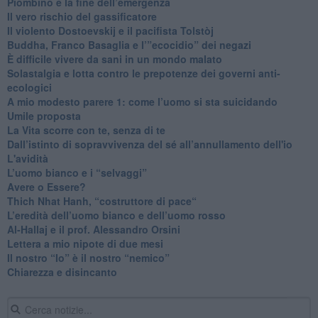
​Piombino e la fine dell’emergenza
​Il vero rischio del gassificatore
​Il violento Dostoevskij e il pacifista Tolstòj
​Buddha, Franco Basaglia e l’”ecocidio” dei negazi
​È difficile vivere da sani in un mondo malato
Solastalgia e lotta contro le prepotenze dei governi anti-
ecologici
​A mio modesto parere 1: come l’uomo si sta suicidando
​Umile proposta
​La Vita scorre con te, senza di te
​Dall’istinto di sopravvivenza del sé all’annullamento dell'io
L'avidità
​L’uomo bianco e i “selvaggi”
​Avere o Essere?
​Thich Nhat Hanh, “costruttore di pace“
​L’eredità dell’uomo bianco e dell’uomo rosso
Al-Hallaj e il prof. Alessandro Orsini
​Lettera a mio nipote di due mesi
​Il nostro “Io” è il nostro “nemico”
​Chiarezza e disincanto