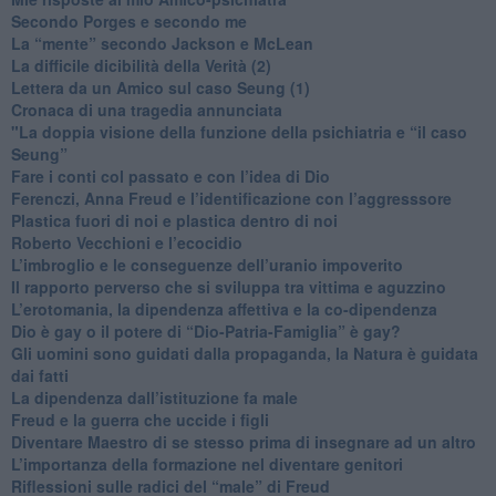
​Secondo Porges e secondo me
​La “mente” secondo Jackson e McLean
La difficile dicibilità della Verità (2)
​Lettera da un Amico sul caso Seung (1)
​Cronaca di una tragedia annunciata
"​La doppia visione della funzione della psichiatria e “il caso
Seung”
​Fare i conti col passato e con l’idea di Dio
​Ferenczi, Anna Freud e l’identificazione con l’aggresssore
Plastica fuori di noi e plastica dentro di noi
​Roberto Vecchioni e l’ecocidio
​L’imbroglio e le conseguenze dell’uranio impoverito
​Il rapporto perverso che si sviluppa tra vittima e aguzzino
L’erotomania, la dipendenza affettiva e la co-dipendenza
​Dio è gay o il potere di “Dio-Patria-Famiglia” è gay?
​Gli uomini sono guidati dalla propaganda, la Natura è guidata
dai fatti
La dipendenza dall’istituzione fa male
​Freud e la guerra che uccide i figli
​Diventare Maestro di se stesso prima di insegnare ad un altro
L’importanza della formazione nel diventare genitori
Riflessioni sulle radici del “male” di Freud