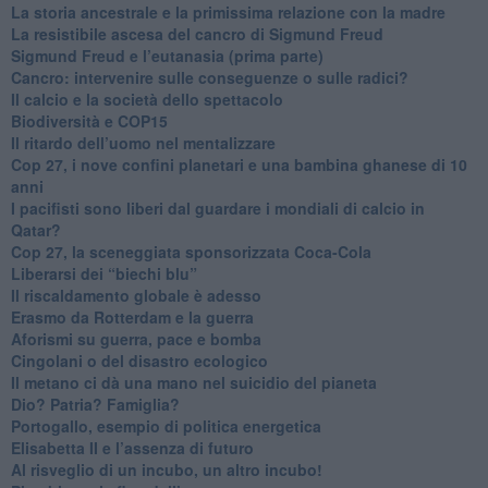
​La storia ancestrale e la primissima relazione con la madre
​La resistibile ascesa del cancro di Sigmund Freud
Sigmund Freud e l’eutanasia (prima parte)
Cancro: intervenire sulle conseguenze o sulle radici?
​Il calcio e la società dello spettacolo
Biodiversità e COP15
​Il ritardo dell’uomo nel mentalizzare
​Cop 27, i nove confini planetari e una bambina ghanese di 10
anni
​I pacifisti sono liberi dal guardare i mondiali di calcio in
Qatar?
​Cop 27, la sceneggiata sponsorizzata Coca-Cola
​Liberarsi dei “biechi blu”
Il riscaldamento globale è adesso
​Erasmo da Rotterdam e la guerra
​Aforismi su guerra, pace e bomba
Cingolani o del disastro ecologico
​Il metano ci dà una mano nel suicidio del pianeta
​Dio? Patria? Famiglia?
Portogallo, esempio di politica energetica
​Elisabetta II e l’assenza di futuro
Al risveglio di un incubo, un altro incubo!