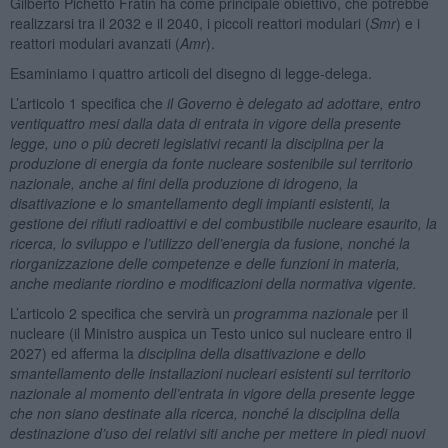
Gilberto Pichetto Fratin ha come principale obiettivo, che potrebbe
realizzarsi tra il 2032 e il 2040, i piccoli reattori modulari (
Smr
) e i
reattori modulari avanzati (
Amr
).
Esaminiamo i quattro articoli del disegno di legge-delega.
L’articolo 1 specifica che
il Governo è delegato ad adottare, entro
ventiquattro mesi dalla data di entrata in vigore della presente
legge, uno o più decreti legislativi recanti la disciplina per la
produzione di energia da fonte nucleare sostenibile sul territorio
nazionale, anche ai fini della produzione di idrogeno, la
disattivazione e lo smantellamento degli impianti esistenti, la
gestione dei rifiuti radioattivi e del combustibile nucleare esaurito, la
ricerca, lo sviluppo e l’utilizzo dell’energia da fusione, nonché la
riorganizzazione delle competenze e delle funzioni in materia,
anche mediante riordino e modificazioni della normativa vigente.
L’articolo 2 specifica che servirà un
programma nazionale
per il
nucleare (il Ministro auspica un Testo unico sul nucleare entro il
2027) ed afferma la
disciplina della disattivazione e dello
smantellamento delle installazioni nucleari esistenti sul territorio
nazionale al momento dell’entrata in vigore della presente legge
che non siano destinate alla ricerca, nonché la disciplina della
destinazione d’uso dei relativi siti
anche per mettere in piedi
nuovi