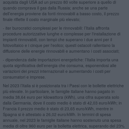
acquista dagli USA ad un prezzo 80 volte superiore a quello di
quando comprava il gas dalla Russia; anche se una parte
dell’energia proviene da fonti rinnovabili a basso costo, il prezzo
finale riflette il costo marginale più elevato;
- iter burocratici complessi per le rinnovabili: l’Italia affronta
procedure autorizzative lunghe e complesse per l'installazione di
impianti rinnovabili, con tempi che superano i due anni per il
fotovoltaico e i cinque per l'eolico; questi ostacoli rallentano la
diffusione delle energie rinnovabili e aumentano i costi associati;
- dipendenza dalle importazioni energetiche: l’Italia importa una
quota significativa dell’energia che consuma, esponendosi alle
variazioni dei prezzi internazionali e aumentando i costi per
consumatori e imprese.
Nel 2023 l’Italia si è posizionata tra i Paesi con le bollette elettriche
più elevate. In particolare, le famiglie italiane hanno pagato in
media 38,64 euro per kilowattora (kWh), una cifra superata solo
dalla Germania, dove il costo medio è stato di 42,03 euro/kWh; in
Francia il prezzo medio è stato di 23,65 euro/kWh, mentre in
Spagna si è attestato a 26,02 euro/kWh. In termini di spesa
annuale, nel 2023 le famiglie italiane hanno sostenuto una spesa
media di oltre 960 euro per la bolletta elettrica, superando del 23%