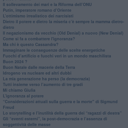
​Il sollevamento dei mari e la Riforma dell’ONU
Putin, imperatore romano d’Oriente
​L’ottimismo irrealistico dei narcisisti
​Dietro il potere e dietro la miseria c’è sempre la mamma dietro-
dietro
Il negazionismo da vecchio (Old Denial) a nuovo (New Denial)
Come si fa a combattere l'ignoranza?
Ma chi è questo Cassandra?
Immaginare le conseguenze delle scelte energetiche
​Fuochi d’artificio e fuochi veri in un mondo maschilista
Buon 2024 ?
​Buon Natale dalle macerie della Terra
​Idrogeno vs nucleare ed altri dubbi
​La mia generazione ha perso (la democrazia)
​Tutti insieme verso l’aumento di tre gradi
Mi chiamo Giulia
L’ignoranza al potere
​“Considerazioni attuali sulla guerra e la morte" di Sigmund
Freud
​Lo storytelling e l’inutilità della guerra dei “ragazzi di destra”
​Gli “eventi esterni”, la post-democrazia e l’assenza di
soggettività delle masse