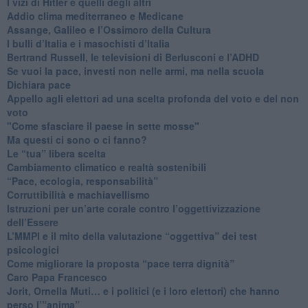
​I vizi di Hitler e quelli degli altri
Addio clima mediterraneo e Medicane
​Assange, Galileo e l’Ossimoro della Cultura
​I bulli d’Italia e i masochisti d’Italia
​Bertrand Russell, le televisioni di Berlusconi e l’ADHD
​Se vuoi la pace, investi non nelle armi, ma nella scuola
​Dichiara pace
​Appello agli elettori ad una scelta profonda del voto e del non
voto
"Come sfasciare il paese in sette mosse"
​Ma questi ci sono o ci fanno?
​Le “tua” libera scelta
Cambiamento climatico e realtà sostenibili
“Pace, ecologia, responsabilità”
​Corruttibilità e machiavellismo
Istruzioni per un’arte corale contro l’oggettivizzazione
dell’Essere
​L’MMPI e il mito della valutazione “oggettiva” dei test
psicologici
Come migliorare la proposta “pace terra dignità”
Caro Papa Francesco
​Jorit, Ornella Muti… e i politici (e i loro elettori) che hanno
perso l’”anima”