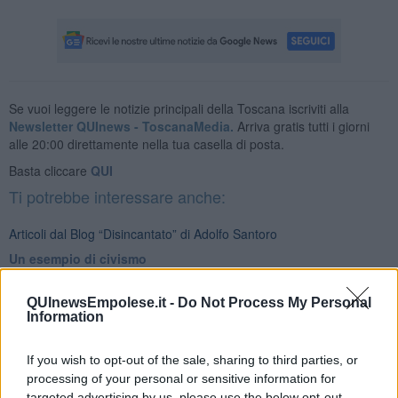
Se vuoi leggere le notizie principali della Toscana iscriviti alla
Newsletter QUInews - ToscanaMedia.
Arriva gratis tutti i giorni
alle 20:00 direttamente nella tua casella di posta.
Basta cliccare
QUI
Ti potrebbe interessare anche:
Articoli dal Blog “Disincantato” di Adolfo Santoro
​Un esempio di civismo
​Linee guida per organizzare il civismo della complessità
​Il ripristino della natura secondo la legge e l’impegno dei
QUInewsEmpolese.it -
Do Not Process My Personal
Cittadini
Information
Il nesso tra cambiamenti climatici e salute umana
Tutti morimmo a stento (3)
If you wish to opt-out of the sale, sharing to third parties, or
Tutti morimmo a stento (2)
processing of your personal or sensitive information for
​Tutti morimmo a stento (1)
targeted advertising by us, please use the below opt-out