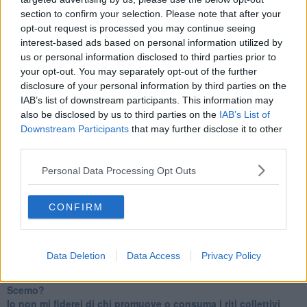
IL CORRIDOIO BLU il resoconto del convegno
section to confirm your selection. Please note that after your
Un manuale essenziale per seguire il CORRIDOIO BLU
Il corridoio blu
opt-out request is processed you may continue seeing
​Il cronoprogramma ottimale verso il full electric sui traghetti
interest-based ads based on personal information utilized by
​I costi dell’adeguamento al cold ironing
us or personal information disclosed to third parties prior to
Alcune domande da esordiente agli esperti che decidono le
your opt-out. You may separately opt-out of the further
sorti dell’Elba
disclosure of your personal information by third parties on the
Verso il full electric a gestione pubblica dei traghetti​
IAB’s list of downstream participants. This information may
​La Scienza dei Cittadini e i Cittadini per l’Aria
also be disclosed by us to third parties on the
IAB’s List of
Trump e le sue guerre contro i deboli e contro la terra
Downstream Participants
that may further disclose it to other
​Le furbate elettorali della Meloni e la testardaggine
third parties.
dell’opposizione
​Date loro l’Oscar al posto del Nobel per la Pace
Personal Data Processing Opt Outs
L'umanizzazione dell'economia e della politica
​Dopo il diluvio dei NO: un patto intergenerazionale
​Un grandioso NO ai falchi teocratici e ai loro vassalli
CONFIRM
La religione è la cocaina dei potenti
Donald e Bibi confinati nell’isola di St James?
L’italiano vero e la paura che al referendum vinca il No
Data Deletion
Data Access
Privacy Policy
​Complottismo o capitalismo globale?
​Ma, contessa, non si vergogna a continuare a guardare San
Scemo?
​Io non mi fiderei di chi promuove o consuma i riti collettivi