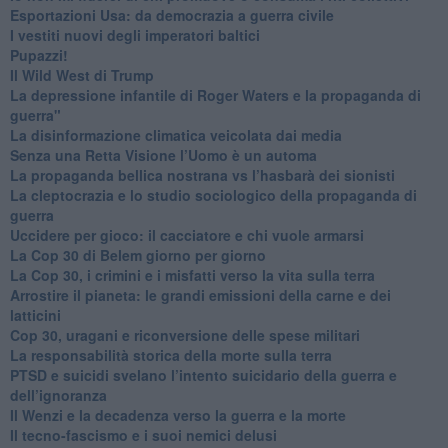
Esportazioni Usa: da democrazia a guerra civile
​I vestiti nuovi degli imperatori baltici
​Pupazzi!
​Il Wild West di Trump
​La depressione infantile di Roger Waters e la propaganda di
guerra"
​La disinformazione climatica veicolata dai media
Senza una Retta Visione l’Uomo è un automa
​La propaganda bellica nostrana vs l’hasbarà dei sionisti
​La cleptocrazia e lo studio sociologico della propaganda di
guerra
​Uccidere per gioco: il cacciatore e chi vuole armarsi
​La Cop 30 di Belem giorno per giorno
La Cop 30, i crimini e i misfatti verso la vita sulla terra
Arrostire il pianeta: le grandi emissioni della carne e dei
latticini
​Cop 30, uragani e riconversione delle spese militari
La responsabilità storica della morte sulla terra
PTSD e suicidi svelano l’intento suicidario della guerra e
dell’ignoranza
Il Wenzi e la decadenza verso la guerra e la morte
​Il tecno-fascismo e i suoi nemici delusi