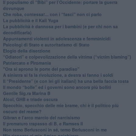
​Il populismo di “Bibi” per l’Occidente: portare la guerra
dovunque
​Che roba, contessa!... con i “fasci” non ci parlo
La pubblicità e il Kali Yuga
​La pubblicità è dannosa per i bambini (e per chi non sa
decodificarla)
​Appuntamenti violenti in adolescenza e femminicidi
​Psicologi di Stato e autoritarismo di Stato
Elogio della diserzione
“Odiatori” e colpevolizzazione della vittima (“victim blaming”)
​Patriarcato e Piromania
"Ora si aprono le porte del paradiso"
​A sinistra si fa la rivoluzione, a destra si fanno i soldi
​Il “Presidente” (e con lei gli italiani) ha una bella faccia tosta
​Il mondo “bolle” ed i governi sono ancora più bolliti
​Gentile Sig.ra Marina B
​Alcol, GHB e triade oscura
​Specchio, specchio delle mie brame, chi è il politico più
oscuro del reame?
​Gibran e l’arco marcio del narcisismo
​Il prematuro trapasso di B. e Ramses II
​Non temo Berlusconi in sé, temo Berlusconi in me
​Mie risposte al mio Amico-psichiatra