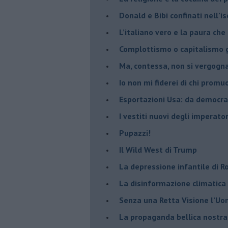
Donald e Bibi confinati nell’i
L’italiano vero e la paura che
​Complottismo o capitalismo 
​Ma, contessa, non si vergog
​Io non mi fiderei di chi promu
Esportazioni Usa: da democraz
​I vestiti nuovi degli imperator
​Pupazzi!
​Il Wild West di Trump
​La depressione infantile di 
​La disinformazione climatica
Senza una Retta Visione l’U
​La propaganda bellica nostran