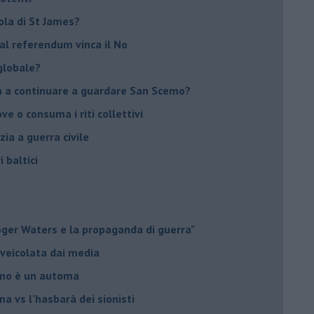
sola di St James?
 al referendum vinca il No
globale?
na a continuare a guardare San Scemo?
ove o consuma i riti collettivi
ia a guerra civile
i baltici
Roger Waters e la propaganda di guerra"
 veicolata dai media
omo è un automa
a vs l’hasbarà dei sionisti