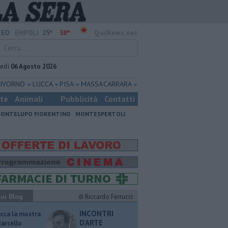
25°
38°
EO:
EMPOLI
QuiNews.net
vedì
06 Agosto 2026
LIVORNO
LUCCA
PISA
MASSA CARRARA
ste
Animali
Pubblicità
Contatti
ONTELUPO FIORENTINO
MONTESPERTOLI
ui Blog
di Riccardo Ferrucci
INCONTRI
ucca la mostra
D'ARTE
Marcello