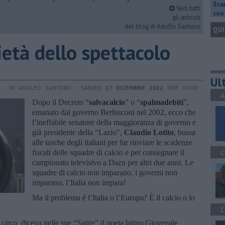
Scar
Vedi tutti
con 
gli articoli
del blog di Adolfo Santoro
QUI
ocietà dello spettacolo
Ult
DI ADOLFO SANTORO - SABATO
17 DICEMBRE 2022
ORE 10:00
A
Dopo il Decreto “
salvacalcio
” o “
spalmadebiti
”,
emanato dal governo Berlusconi nel 2002, ecco che
l’ineffabile senatore della maggioranza di governo e
già presidente della “Lazio”,
Claudio Lotito
, bussa
alle tasche degli italiani per far
rinviare le scadenze
fiscali delle squadre di calcio e per consegnare il
C
campionato televisivo a Dazn per altri due anni. Le
squadre di calcio non imparano, i governi non
imparano, l’Italia non impara!
Ma il problema è l’Italia o l’Europa? È il calcio o lo
C
 circo,
diceva nelle sue “Satire” il poeta latino Giovenale