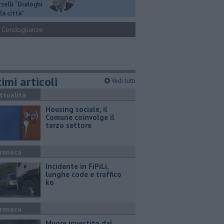
selli “Dialoghi
la città"
Condoglianze
imi articoli
Vedi tutti
ttualità
​Housing sociale, il
Comune coinvolge il
terzo settore
ronaca
Incidente in FiPiLi,
lunghe code e traffico
ko
ronaca
Muore investito dal