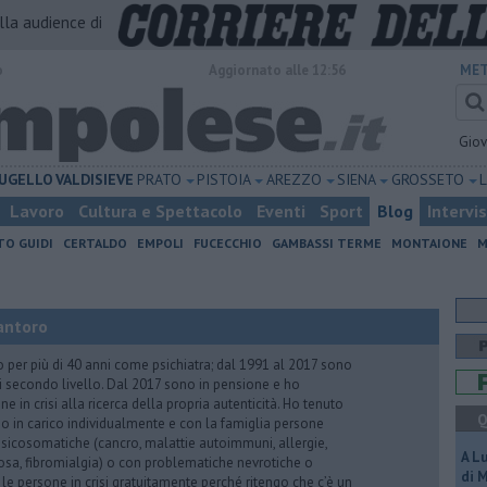
alla audience di
o
Aggiornato alle 12:56
MET
Gio
UGELLO
VALDISIEVE
PRATO
PISTOIA
AREZZO
SIENA
GROSSETO
Lavoro
Cultura e Spettacolo
Eventi
Sport
Blog
Intervi
TO GUIDI
CERTALDO
EMPOLI
FUCECCHIO
GAMBASSI TERME
MONTAIONE
M
antoro
o per più di 40 anni come psichiatra; dal 1991 al 2017 sono
di secondo livello. Dal 2017 sono in pensione e ho
e in crisi alla ricerca della propria autenticità. Ho tenuto
Q
o in carico individualmente e con la famiglia persone
icosomatiche (cancro, malattie autoimmuni, allergie,
A L
iosa, fibromialgia) o con problematiche nevrotiche o
di 
 le persone in crisi gratuitamente perché ritengo che c’è un