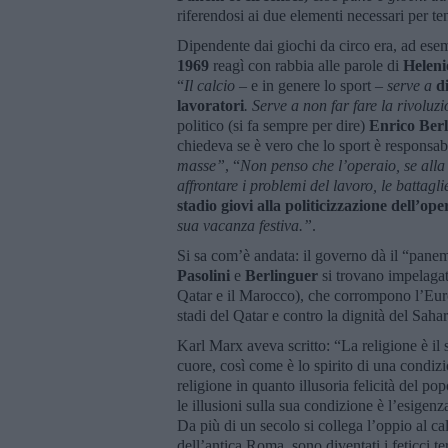
riferendosi ai due elementi necessari per t
Dipendente dai giochi da circo era, ad esempi
1969
reagì con rabbia alle parole di
Heleni
“
Il calcio
– e in genere lo sport –
serve a
d
lavoratori
. Serve a non far fare la rivolu
politico (si fa sempre per dire)
Enrico Berl
chiedeva se è vero che lo sport è responsab
masse”
, “
Non penso che l’operaio, se alla
affrontare i problemi del lavoro, le battag
stadio giovi alla politicizzazione dell’ope
sua vacanza festiva.”
.
Si sa com’è andata: il governo dà il “panem”
Pasolini
e
Berlinguer
si trovano impelagati
Qatar e il Marocco), che corrompono l’Europ
stadi del Qatar e contro la dignità del Sah
Karl Marx aveva scritto: “La religione è il
cuore, così come è lo spirito di una condizi
religione in quanto illusoria felicità del po
le illusioni sulla sua condizione è l’esigen
Da più di un secolo si collega l’oppio al calc
dell’antica Roma, sono diventati i feticci te