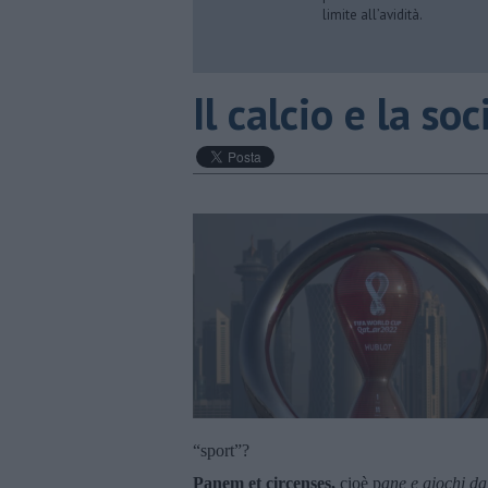
limite all’avidità.
​Il calcio e la s
“sport”?
Panem et circenses,
cioè p
ane e giochi da