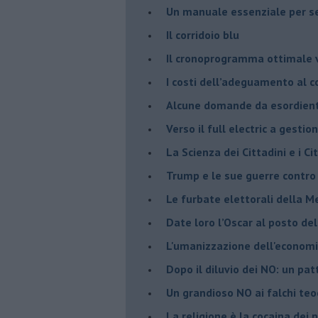
Un manuale essenziale per s
Il corridoio blu
​Il cronoprogramma ottimale ve
​I costi dell’adeguamento al c
Alcune domande da esordiente 
Verso il full electric a gestio
​La Scienza dei Cittadini e i Cit
Trump e le sue guerre contro i
​Le furbate elettorali della M
​Date loro l’Oscar al posto de
L'umanizzazione dell'economia
​Dopo il diluvio dei NO: un pa
​Un grandioso NO ai falchi teoc
La religione è la cocaina dei 