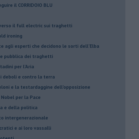
eguire il CORRIDOIO BLU
rso il full electric sui traghetti
old ironing
agli esperti che decidono le sorti dell’Elba
ne pubblica dei traghetti​
tadini per l’Aria
 deboli e contro la terra
eloni e la testardaggine dell’opposizione
l Nobel per la Pace
 e della politica
tto intergenerazionale
ratici e ai loro vassalli
potenti