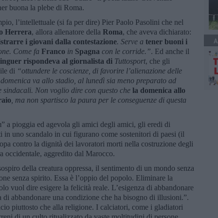
ener buona la plebe di Roma.
o, l’intellettuale (si fa per dire) Pier Paolo Pasolini che nel
o Herrera
, allora allenatore della
Roma
, che aveva dichiarato:
A
istrarre i giovani dalla contestazione
. Serve a
tener buoni i
zione. Come fa
Franco
in
Spagna
con le corride.”
. Ed anche il
inguer rispondeva al giornalista di
Tuttosport
, che gli
ile di
“ottundere le coscienze, di favorire l’alienazione delle
 domenica va allo stadio, al lunedì sia meno preparato ad
lie sindacali. Non voglio dire con questo che
la domenica allo
raio
, ma non spartisco la paura per le conseguenze di questa
 a pioggia ed agevola gli amici degli amici, gli eredi di
 in uno scandalo in cui figurano come sostenitori di paesi (il
a contro la dignità dei lavoratori morti nella costruzione degli
ara occidentale, aggredito dal Marocco.
 sospiro della creatura oppressa, il sentimento di un mondo senza
one senza spirito. Essa è l’oppio del popolo. Eliminare la
polo vuol dire esigere la felicità reale. L’esigenza di abbandonare
za di abbandonare una condizione che ha bisogno di illusioni.”.
io piuttosto che alla religione. I calciatori, come i gladiatori
rreni di un culto ritualizzato da vaste moltitudini di persone,