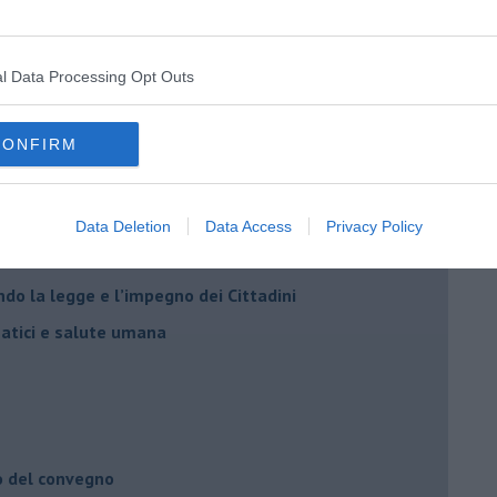
l Data Processing Opt Outs
CONFIRM
Adolfo Santoro
Data Deletion
Data Access
Privacy Policy
il civismo della complessità
ondo la legge e l’impegno dei Cittadini
matici e salute umana
o del convegno