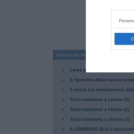
Persona
Articoli dal Blog “Disincantato” di 
​Linee guida per organizzare 
​Il ripristino della natura sec
Il nesso tra cambiamenti cli
Tutti morimmo a stento (3)
Tutti morimmo a stento (2)
​Tutti morimmo a stento (1)
IL CORRIDOIO BLU il resocont