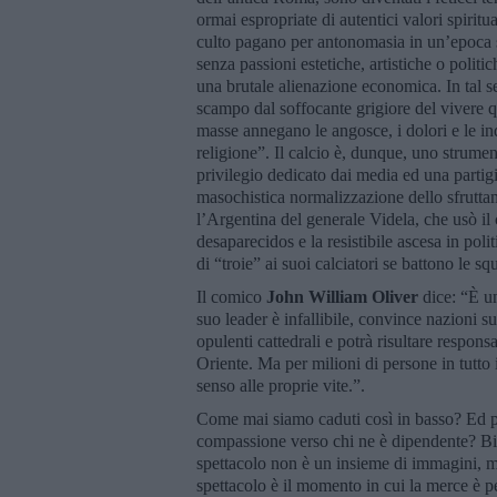
ormai espropriate di autentici valori spiritua
culto pagano per antonomasia in un’epoca sen
senza passioni estetiche, artistiche o politic
una brutale alienazione economica. In tal se
scampo dal soffocante grigiore del vivere quo
masse annegano le angosce, i dolori e le i
religione”. Il calcio è, dunque, uno strument
privilegio dedicato dai media ed una partigi
masochistica normalizzazione dello sfruttam
l’Argentina del generale Videla, che usò i
desaparecidos e la resistibile ascesa in pol
di “troie” ai suoi calciatori se battono le squ
Il comico
John William Oliver
dice: “È u
suo leader è infallibile, convince nazioni 
opulenti cattedrali e potrà risultare respon
Oriente. Ma per milioni di persone in tutt
senso alle proprie vite.”.
Come mai siamo caduti così in basso? Ed pe
compassione verso chi ne è dipendente? B
spettacolo non è un insieme di immagini, 
spettacolo è il momento in cui la merce è pe