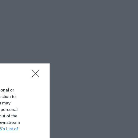
sonal or
ection to
ou may
 personal
out of the
 downstream
B’s List of