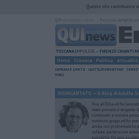
Questo sito contribuisce 
QUI
quotidiano online.
Percorso semplificat
TOSCANA
EMPOLESE
FIRENZE
CHIANTI
M
Home
Cronaca
Politica
Attualità
CAPRAIA E LIMITE
CASTELFIORENTINO
CERRE
VINCI
DISINCANTATO — il Blog di Adolfo S
Vivo all’Elba ed ho lavorat
stato primario e dirigente 
continuato a ricevere person
numerosi gruppi ed ho pres
anche con problematiche ps
cefalee, ipertensione arter
psicotiche. Da anni ascolto