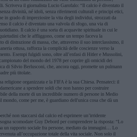
li. Scriveva il giornalista Lucio Garofalo: “Il calcio è diventato il
za divinità, né idoli, senza riferimenti culturali e principi etici,
he in grado di impreziosire la vita degli individui, strozzati da
nso il calcio è diventato una valvola di sfogo, una via di
tidiano. Il calcio è una sorta di acquavite spirituale in cui le
nquietudini che le affliggono, come un tempo faceva la
o di distrazione di massa, che, attraverso il suo interclassismo, il
aneria ottusa, rafforza la complicità delle coscienze verso la
ento. Esempi fulgidi sono, oltre all’enfasi di Hitler e Mussolini,
l campionato del mondo del 1978 per coprire gli omicidi dei
itica di Silvio Berlusconi, che, ancora oggi, promette un pulmann
adre più titolate.
na religione organizzata e la FIFA è la sua Chiesa. Pensateci: il
sudamericane a spendere soldi che non hanno per costruire
sabile della morte di un incredibile numero di persone in Medio
o il mondo, come per me, è guardiano dell'unica cosa che dà un
rché non staccarsi dal calcio ed esprimere un’irridente
isogna scomodare Guy Debord per comprendere la risposta: “Lo
ma un rapporto sociale fra persone, mediato da immagini… Lo
rvenuta all’occupazione totale della vita sociale. Non solo il