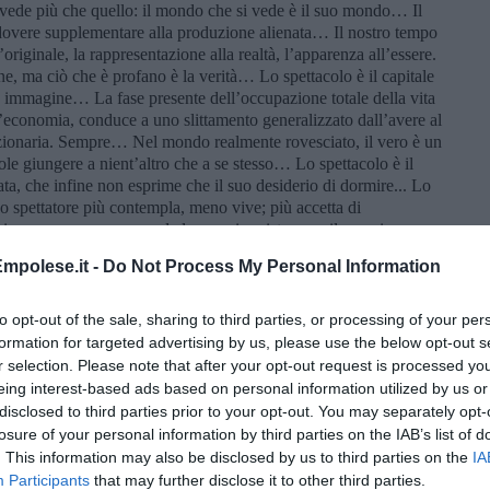
i vede più che quello: il mondo che si vede è il suo mondo… Il
dovere supplementare alla produzione alienata… Il nostro tempo
’originale, la rappresentazione alla realtà, l’apparenza all’essere.
ne, ma ciò che è profano è la verità… Lo spettacolo è il capitale
 immagine… La fase presente dell’occupazione totale della vita
ll’economia, conduce a uno slittamento generalizzato dall’avere al
ionaria. Sempre… Nel mondo realmente rovesciato, il vero è un
 giungere a nient’altro che a se stesso… Lo spettacolo è il
ta, che infine non esprime che il suo desiderio di dormire... Lo
o spettatore più contempla, meno vive; più accetta di
bisogno, meno comprende la propria esistenza e il proprio
nsumatore di illusioni. La merce è questa illusione
mpolese.it -
Do Not Process My Personal Information
a manifestazione generale… L’uomo reificato ostenta la prova
mo della merce raggiunge dei momenti di eccitazione fervente… I
personifica sono ben noti per non essere ciò che sono: sono
to opt-out of the sale, sharing to third parties, or processing of your per
 della realtà della minima vita individuale, e tutti lo sanno.”.
formation for targeted advertising by us, please use the below opt-out s
r selection. Please note that after your opt-out request is processed y
eing interest-based ads based on personal information utilized by us or
disclosed to third parties prior to your opt-out. You may separately opt-
losure of your personal information by third parties on the IAB’s list of
. This information may also be disclosed by us to third parties on the
IA
Participants
that may further disclose it to other third parties.