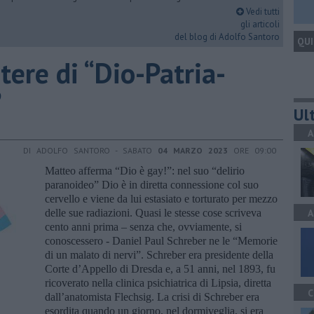
Vedi tutti
gli articoli
del blog di Adolfo Santoro
QUI
otere di “Dio-Patria-
?
Ult
A
DI ADOLFO SANTORO - SABATO
04 MARZO 2023
ORE 09:00
Matteo afferma “Dio è gay!”: nel suo “delirio
paranoideo” Dio è in diretta connessione col suo
cervello e viene da lui estasiato e torturato per mezzo
delle sue radiazioni. Quasi le stesse cose scriveva
A
cento anni prima – senza che, ovviamente, si
conoscessero - Daniel Paul Schreber ne le “Memorie
di un malato di nervi”. Schreber era presidente della
Corte d’Appello di Dresda e, a 51 anni, nel 1893, fu
ricoverato nella clinica psichiatrica di Lipsia, diretta
C
dall’anatomista Flechsig. La crisi di Schreber era
esordita quando un giorno, nel dormiveglia, si era