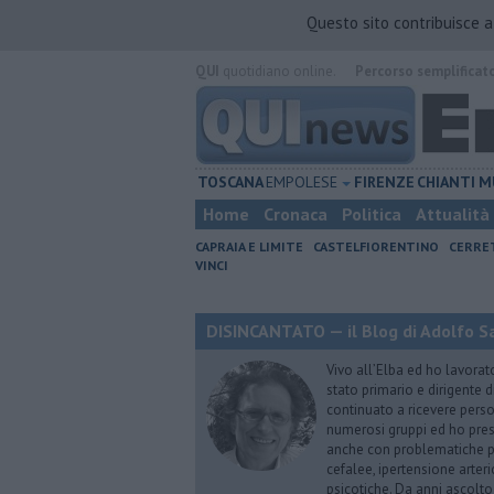
Questo sito contribuisce 
QUI
quotidiano online.
Percorso semplificat
TOSCANA
EMPOLESE
FIRENZE
CHIANTI
M
Home
Cronaca
Politica
Attualità
CAPRAIA E LIMITE
CASTELFIORENTINO
CERRE
VINCI
DISINCANTATO — il Blog di Adolfo S
Vivo all’Elba ed ho lavorat
stato primario e dirigente 
continuato a ricevere person
numerosi gruppi ed ho pres
anche con problematiche ps
cefalee, ipertensione arter
psicotiche. Da anni ascolto