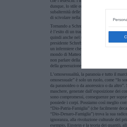
che i tedeschi: i tedeschi sono incorruttibili
dunque, lo stile educativo nel primo anno d
subalternità delle madri alla cultura patriar
di scivolare nella grottesca criminalità!
Persona
Tornando a Schreber posso facilmente arguir
è l’esito di un trauma esternamente avvenuto
quindi anche nel sesso – dal padre con la 
presidente Schreber? Lo stile educativo, la 
un infermiere che cerca la sua rivincita sui 
mondo di Matteo e cercando di “raddrizzar
non parlare della paranoia di suo padre o, m
della generazione precedente.
L’omosessualità, la paranoia e tutto il mar
omosessuale” è solo un ruolo, come “Io so
da paranoideo o da anoressico o da altro”. S
maschere, generate dall’esposizione dei cor
sono compromessi, conseguenze per sopravviv
possiede i corpi. Possiamo così meglio compr
“Dio-Patria-Famiglia” (che facilmente decad
“Dio-Denaro-Famiglia”) trova la sua radice 
ignoranza, alla rivoluzione culturale del p
esempio, Einstein e la teoria dei quanti), al