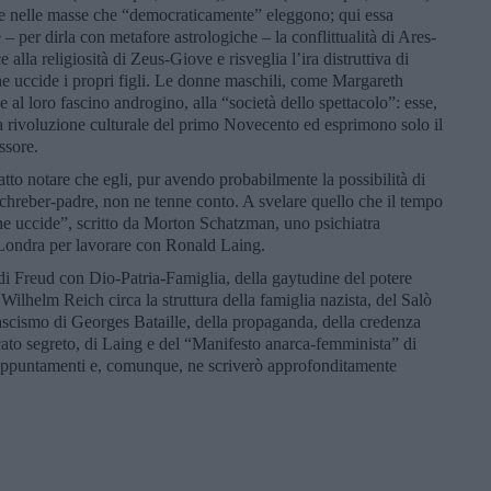
che nelle masse che “democraticamente” eleggono; qui essa
– per dirla con metafore astrologiche – la conflittualità di Ares-
 alla religiosità di Zeus-Giove e risveglia l’ira distruttiva di
he uccide i propri figli. Le donne maschili, come Margareth
 al loro fascino androgino, alla “società dello spettacolo”: esse,
a rivoluzione culturale del primo Novecento ed esprimono solo il
ssore.
tto notare che egli, pur avendo probabilmente la possibilità di
l Schreber-padre, non ne tenne conto. A svelare quello che il tempo
che uccide”, scritto da Morton Schatzman, uno psichiatra
a Londra per lavorare con Ronald Laing.
di Freud con Dio-Patria-Famiglia, della gaytudine del potere
i Wilhelm Reich circa la struttura della famiglia nazista, del Salò
 fascismo di Georges Bataille, della propaganda, della credenza
rcato segreto, di Laing e del “Manifesto anarca-femminista” di
 appuntamenti e, comunque, ne scriverò approfonditamente