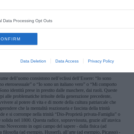
, gli italiani… basta che li inviti a mangiare a casa tua!”. È,
i vita ciò che anima un popolo; esso è trasmesso dalla
cale, sia essa sacrificale o gastronomico-cialtronesca con rischio
l Data Processing Opt Outs
e che la rappresentazione ritualizzata dell’Edipo interna all’Io
 nella realtà. Schreber era stato perseguitato nel corpo – e
CONFIRM
complicità della madre! Che cosa avevano in comune Matteo e il
società patriarcale e la paura di non-Essere! Il padre di Matteo è
medici: cerca di guarire il figlio dalla psicosi intrudendo nel
lo” puntigliosamente. Anche Matteo, dunque, parla di Dio per
Data Deletion
Data Access
Privacy Policy
eglio, dello stile educativo dei suoi genitori, basato sul potere
ciume dell’uomo consistono nell’eclissi dell’Essere: “Io sono
no eterosessuale” o “Io sono un italiano vero” o “Mi comporto
ono identità prese in prestito dalle maschere, dai ruoli. Queste
pi alle problematiche irrisolte della generazione precedente,
ere al potere di vita e di morte della cultura patriarcale che
endere che la mentalità reazionaria e fascista della trinità
e e si corrompe nella trinità “Dio-Proprietà privata-Famiglia” o
solida nel 1800. Questa radice, sopravvissuta, grazie all’atavica
rimo Novecento in ogni campo del sapere - dalla fisica (ad
la filosofia (ad esempio, Husserl), all’arte (ad esempio, Picasso) -