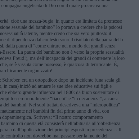
a compagna angelicata di Dio con il quale procreava una
erità, cioè una mezza-bugia, in quanto era limitata da premesse
sione sessuale del bambino” lo portava a credere che la psicosi
omosessualità latente, mentre credo che sia vero piuttosto il
orme di dipendenza dal contesto sono il risultato della paura della
cosi, dalla paura di “come entrare nel mondo dei grandi senza
n-Essere. La paura del bambino non è verso la propria sessualità
deva Freud!), ma dell’incapacità dei grandi di contenere la loro
, che, se è vissuta come possesso, è qualcosa di terrificante. È,
erarchicamente organizzato!
z Schreber, era un ortopedico; dopo un incidente (una scala gli
in casa) iniziò ad attuare le sue idee educative sui figli e
a, che ebbero grande influenza nel 1800: da buon sostenitore di
tempi fossero moralmente “fiacchi” e “in decadenza”, a causa
na dei bambini. Nei suoi trattati descriveva una “micropolitica”
tematicamente nei bambini fin dal primo anno di vita, con
ia dopaminergica. Scriveva: “Il nostro comportamento
 bambino di questa età consisterà nell’abituarla all’obbedienza
reparata dall’applicazione dei principi esposti in precedenza… Il
tto controllo non dovrebbe mai passare per la mente del