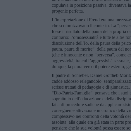
copulava in posizione passiva, diventava l
progenie perfetta.
L’interpretazione di Freud era una mezza-v
che scotomizzavano il contesto. La “perver
fosse il risultato della paura della propria 
contrario: l’omosessualità e tutte le altre f
dissoluzione dell’Io, della paura della psi
paura, paura di morire”, della paura del no
(che è innocente e non “perversa”, come cre
aggressività, tra cui l’aggressività sessuale
dunque, la paura verso il potere esterno, g
Il padre di Schreber, Daniel Gottlieb Morit
cadde addosso relegandolo, semiparalizzato, 
scrisse trattati di pedagogia e di ginnastic
“Dio-Patria-Famiglia”, pensava che i suoi 
soprattutto dell’educazione e della discipli
fatta di procedure sadiche da applicare sis
conseguente attivazione in cronico della v
complessivo nei confronti della volontà del
assoluta, alla quale era già stata in parte p
pensiero che la sua volontà possa essere so