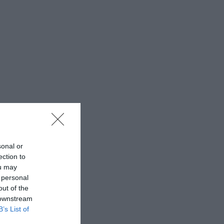
sonal or
ection to
ou may
 personal
out of the
 downstream
B’s List of