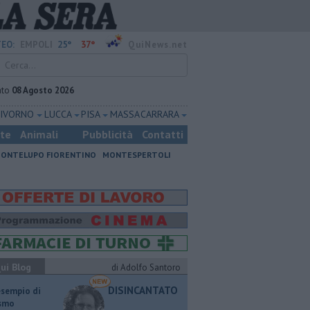
25°
37°
EO:
EMPOLI
QuiNews.net
ato
08 Agosto 2026
LIVORNO
LUCCA
PISA
MASSA CARRARA
ste
Animali
Pubblicità
Contatti
ONTELUPO FIORENTINO
MONTESPERTOLI
ui Blog
di Adolfo Santoro
DISINCANTATO
esempio di
ismo