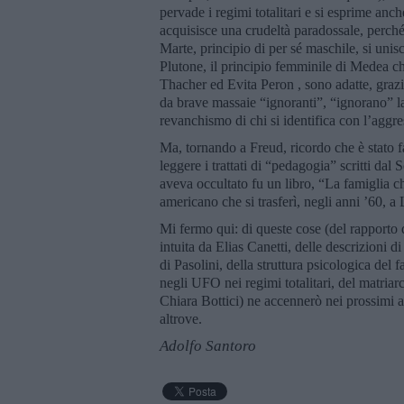
pervade i regimi totalitari e si esprime an
acquisisce una crudeltà paradossale, perché 
Marte, principio di per sé maschile, si unisce
Plutone, il principio femminile di Medea c
Thacher ed Evita Peron , sono adatte, grazie
da brave massaie “ignoranti”, “ignorano” l
revanchismo di chi si identifica con l’aggre
Ma, tornando a Freud, ricordo che è stato fa
leggere i trattati di “pedagogia” scritti da
aveva occultato fu un libro, “La famiglia 
americano che si trasferì, negli anni ’60, 
Mi fermo qui: di queste cose (del rapporto 
intuita da Elias Canetti, delle descrizioni d
di Pasolini, della struttura psicologica del
negli UFO nei regimi totalitari, del matria
Chiara Bottici) ne accennerò nei prossimi
altrove.
Adolfo Santoro