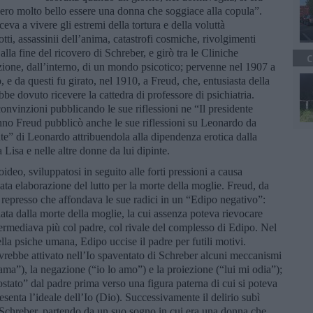
ero molto bello essere una donna che soggiace alla copula”.
eva a vivere gli estremi della tortura e della voluttà
ti, assassinii dell’anima, catastrofi cosmiche, rivolgimenti
alla fine del ricovero di Schreber, e girò tra le Cliniche
C
zione, dall’interno, di un mondo psicotico; pervenne nel 1907 a
 e da questi fu girato, nel 1910, a Freud, che, entusiasta della
bbe dovuto ricevere la cattedra di professore di psichiatria.
convinzioni pubblicando le sue riflessioni ne “Il presidente
nno Freud pubblicò anche le sue riflessioni su Leonardo da
nte” di Leonardo attribuendola alla dipendenza erotica dalla
 Lisa e nelle altre donne da lui dipinte.
ideo, sviluppatosi in seguito alle forti pressioni a causa
ata elaborazione del lutto per la morte della moglie. Freud, da
 represso che affondava le sue radici in un “Edipo negativo”:
lata dalla morte della moglie, la cui assenza poteva rievocare
termediava più col padre, col rivale del complesso di Edipo. Nel
la psiche umana, Edipo uccise il padre per futili motivi.
 avrebbe attivato nell’Io spaventato di Schreber alcuni meccanismi
o ama”), la negazione (“io lo amo”) e la proiezione (“lui mi odia”);
tato” dal padre prima verso una figura paterna di cui si poteva
senta l’ideale dell’Io (Dio). Successivamente il delirio subì
 Schreber, partendo da un suo sogno in cui era una donna che