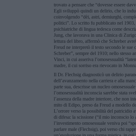
trovato a pensare che “dovesse essere davv
Egli sviluppò quindi un delirio, che lo induc
coinvolgendo “dèi, astri, demiurghi, complot
politici”. Lo scritto fu pubblicato nel 1903, 
psichiatriche di lingua tedesca come descri
Jung, che lavorava in una Clinica di Zurigo,
lettura del libro, affermò che Schreber avre
Freud ne interpretò il testo secondo le sue 
Schreber”, sempre del 1910; nello stesso a
Vinci, in cui asseriva l’omosessualità “late
madre, il cui sorriso era rievocato in Monna
Il Dr. Flechsig diagnosticò un delirio parano
dell’avanzamento nella carriera e alla manc
parte sua, descrisse un nucleo omosessuale
l’omosessualità inconscia sarebbe stata sve
l’assenza della madre interiore, che non in
mito di Edipo, preso da Freud a modello del
L’orrore verso la possibilità del patricidio
di difesa: la scissione (“il mio inconscio l
l’investimento omosessuale veniva poi “spos
parlare male (Flechsig), poi verso chi rappre
un’evoluzione in una forma mistica, in cui