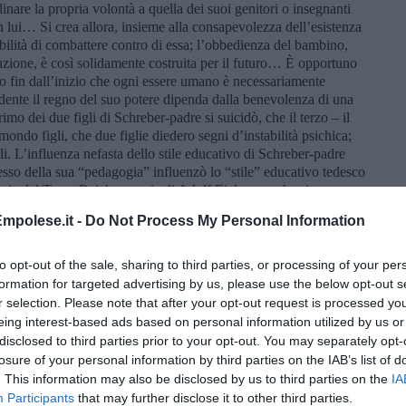
nare la propria volontà a quella dei suoi genitori o insegnanti
 lui… Si crea allora, insieme alla consapevolezza dell’esistenza
bilità di combattere contro di essa; l’obbedienza del bambino,
azione, è così solidamente costruita per il futuro… È opportuno
o fin dall’inizio che ogni essere umano è necessariamente
ndente il regno del suo potere dipenda dalla benevolenza di una
o dei due figli di Schreber-padre si suicidò, che il terzo – il
ondo figli, che due figlie diedero segni d’instabilità psichica;
li. L’influenza nefasta dello stile educativo di Schreber-padre
ccesso della sua “pedagogia” influenzò lo “stile” educativo tedesco
pria del Terzo Reich, propria di Adolf Eichmann che si
”, propria della “banalità del male”. Questo “stile” educativo
mpolese.it -
Do Not Process My Personal Information
 le punizioni corporali più o meno precoci appartengono a tutti i
 a Sparta, all’”english education” o alla Russia sovietica, dove
zione “Genitori e figli”, preparato dall’Accademia di Scienze
to opt-out of the sale, sharing to third parties, or processing of your per
o sviluppare al più presto possibile nei bambini piccoli una
formation for targeted advertising by us, please use the below opt-out s
le richieste degli adulti, un desiderio di agire in armonia con
r selection. Please note that after your opt-out request is processed y
ssario. Qui sta il grande significato dei nostri sforzi volti allo
eing interest-based ads based on personal information utilized by us or
 Un popolo che, invece, sembra relativamente immune dalla
disclosed to third parties prior to your opt-out. You may separately opt-
iso da Winston Churchill: “Mi piacciono gli italiani, vanno alla
losure of your personal information by third parties on the IAB’s list of
anno a una partita di calcio come fosse la guerra.”. L’Albania fu
. This information may also be disclosed by us to third parties on the
IA
veniva dato dai prudenti genitori albanesi era: “Meglio gli italiani
Participants
that may further disclose it to other third parties.