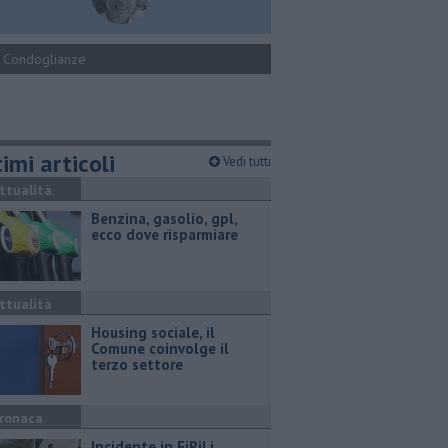
Condoglianze
imi articoli
Vedi tutti
ttualità
​Benzina, gasolio, gpl,
ecco dove risparmiare
ttualità
​Housing sociale, il
Comune coinvolge il
terzo settore
ronaca
Incidente in FiPiLi,