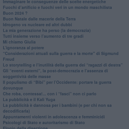
Immaginare le conseguenze delle scelte energetiche
​Fuochi d’artificio e fuochi veri in un mondo maschilista
Buon 2024 ?
​Buon Natale dalle macerie della Terra
​Idrogeno vs nucleare ed altri dubbi
​La mia generazione ha perso (la democrazia)
​Tutti insieme verso l’aumento di tre gradi
Mi chiamo Giulia
L’ignoranza al potere
​“Considerazioni attuali sulla guerra e la morte" di Sigmund
Freud
​Lo storytelling e l’inutilità della guerra dei “ragazzi di destra”
​Gli “eventi esterni”, la post-democrazia e l’assenza di
soggettività delle masse
​Il populismo di “Bibi” per l’Occidente: portare la guerra
dovunque
​Che roba, contessa!... con i “fasci” non ci parlo
La pubblicità e il Kali Yuga
​La pubblicità è dannosa per i bambini (e per chi non sa
decodificarla)
​Appuntamenti violenti in adolescenza e femminicidi
​Psicologi di Stato e autoritarismo di Stato
Elogio della diserzione