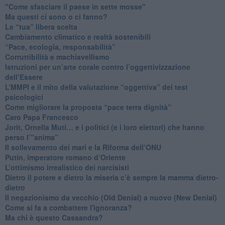
"Come sfasciare il paese in sette mosse"
​Ma questi ci sono o ci fanno?
​Le “tua” libera scelta
Cambiamento climatico e realtà sostenibili
“Pace, ecologia, responsabilità”
​Corruttibilità e machiavellismo
Istruzioni per un’arte corale contro l’oggettivizzazione
dell’Essere
​L’MMPI e il mito della valutazione “oggettiva” dei test
psicologici
Come migliorare la proposta “pace terra dignità”
Caro Papa Francesco
​Jorit, Ornella Muti… e i politici (e i loro elettori) che hanno
perso l’”anima”
​Il sollevamento dei mari e la Riforma dell’ONU
Putin, imperatore romano d’Oriente
​L’ottimismo irrealistico dei narcisisti
​Dietro il potere e dietro la miseria c’è sempre la mamma dietro-
dietro
Il negazionismo da vecchio (Old Denial) a nuovo (New Denial)
Come si fa a combattere l'ignoranza?
Ma chi è questo Cassandra?