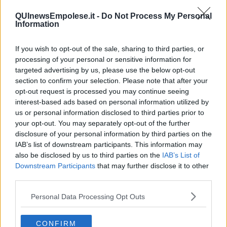
Basta cliccare
QUI
QUInewsEmpolese.it -
Do Not Process My Personal
Ti potrebbe interessare anche:
Information
Articoli dal Blog “Disincantato” di Adolfo Santoro
If you wish to opt-out of the sale, sharing to third parties, or
processing of your personal or sensitive information for
​Un esempio di civismo
targeted advertising by us, please use the below opt-out
​Linee guida per organizzare il civismo della complessità
​Il ripristino della natura secondo la legge e l’impegno dei
section to confirm your selection. Please note that after your
Cittadini
opt-out request is processed you may continue seeing
Il nesso tra cambiamenti climatici e salute umana
interest-based ads based on personal information utilized by
Tutti morimmo a stento (3)
us or personal information disclosed to third parties prior to
Tutti morimmo a stento (2)
your opt-out. You may separately opt-out of the further
​Tutti morimmo a stento (1)
disclosure of your personal information by third parties on the
IL CORRIDOIO BLU il resoconto del convegno
IAB’s list of downstream participants. This information may
Un manuale essenziale per seguire il CORRIDOIO BLU
also be disclosed by us to third parties on the
IAB’s List of
Il corridoio blu
Downstream Participants
that may further disclose it to other
​Il cronoprogramma ottimale verso il full electric sui traghetti
third parties.
​I costi dell’adeguamento al cold ironing
Alcune domande da esordiente agli esperti che decidono le
Personal Data Processing Opt Outs
sorti dell’Elba
Verso il full electric a gestione pubblica dei traghetti​
​La Scienza dei Cittadini e i Cittadini per l’Aria
CONFIRM