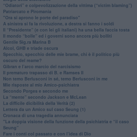
“Odiatori” e colpevolizzazione della vittima (“victim blaming”)
​Patriarcato e Piromania
"Ora si aprono le porte del paradiso"
​A sinistra si fa la rivoluzione, a destra si fanno i soldi
​Il “Presidente” (e con lei gli italiani) ha una bella faccia tosta
​Il mondo “bolle” ed i governi sono ancora più bolliti
​Gentile Sig.ra Marina B
​Alcol, GHB e triade oscura
​Specchio, specchio delle mie brame, chi è il politico più
oscuro del reame?
​Gibran e l’arco marcio del narcisismo
​Il prematuro trapasso di B. e Ramses II
​Non temo Berlusconi in sé, temo Berlusconi in me
​Mie risposte al mio Amico-psichiatra
​Secondo Porges e secondo me
​La “mente” secondo Jackson e McLean
La difficile dicibilità della Verità (2)
​Lettera da un Amico sul caso Seung (1)
​Cronaca di una tragedia annunciata
"​La doppia visione della funzione della psichiatria e “il caso
Seung”
​Fare i conti col passato e con l’idea di Dio