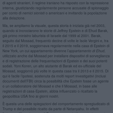
di agenti stranieri, il regime iraniano ha risposto con la repressione
interna, giustiziando regolarmente persone accusate di spionaggio
per conto di
nemici sionisti
o americani e invitando la popolazione
alla delazione.
Ma, se ampliamo la visuale, questa storia è iniziata già nel 2003,
quando si incrociarono le storie di Jeffrey Epstein e di Ehud Barak,
già primo ministro laburista di Israele dal 1999 al 2001. Barak,
seguito dal Mossad, frequentò decine di volte le Isole Vergini e, tra
il 2015 e il 2019, soggiornava regolarmente nella casa di Epstein di
New York, un cui appartamento divenne l’
appartamento di Ehud
,
utilizzato anche dal Mossad per installare dispositivi di sorveglianza
e di registrazione delle frequentazioni di Epstein e dei suoi potenti
sodali. Yoni Koren, un alto aiutante di Barak ed ex-ufficiale del
Mossad, soggiornò più volte in questa casa tra il 2013 e il 2015. Di
qui è facile l’ipotesi, sostenuta da molti report investigativi (inclusi
documenti dell’FBI) circa la possibilità che Epstein fosse un agente
o un collaboratore del Mossad e che il Mossad, in base alle
registrazioni di casa-Epstein, abbia influenzato o ricattato la
geopolitica USA fino ai giorni nostri.
È questa una delle spiegazioni del comportamento spregiudicato di
Trump e del possibile ricatto da parte di Netanyahu. In effetti