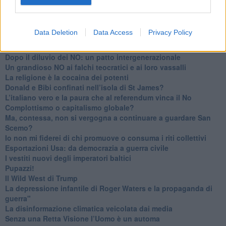
Trump e le sue guerre contro i deboli e contro la terra
​Le furbate elettorali della Meloni e la testardaggine
dell’opposizione
Data Deletion
Data Access
Privacy Policy
​Date loro l’Oscar al posto del Nobel per la Pace
L'umanizzazione dell'economia e della politica
​Dopo il diluvio dei NO: un patto intergenerazionale
​Un grandioso NO ai falchi teocratici e ai loro vassalli
La religione è la cocaina dei potenti
Donald e Bibi confinati nell’isola di St James?
L’italiano vero e la paura che al referendum vinca il No
​Complottismo o capitalismo globale?
​Ma, contessa, non si vergogna a continuare a guardare San
Scemo?
​Io non mi fiderei di chi promuove o consuma i riti collettivi
Esportazioni Usa: da democrazia a guerra civile
​I vestiti nuovi degli imperatori baltici
​Pupazzi!
​Il Wild West di Trump
​La depressione infantile di Roger Waters e la propaganda di
guerra"
​La disinformazione climatica veicolata dai media
Senza una Retta Visione l’Uomo è un automa