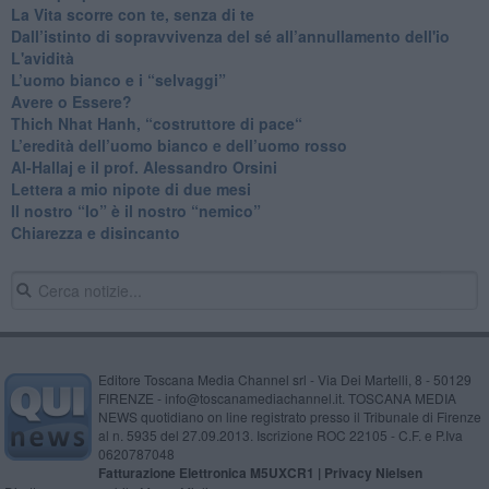
​La Vita scorre con te, senza di te
​Dall’istinto di sopravvivenza del sé all’annullamento dell'io
L'avidità
​L’uomo bianco e i “selvaggi”
​Avere o Essere?
​Thich Nhat Hanh, “costruttore di pace“
​L’eredità dell’uomo bianco e dell’uomo rosso
Al-Hallaj e il prof. Alessandro Orsini
​Lettera a mio nipote di due mesi
​Il nostro “Io” è il nostro “nemico”
​Chiarezza e disincanto
Editore Toscana Media Channel srl - Via Dei Martelli, 8 - 50129
FIRENZE - info@toscanamediachannel.it. TOSCANA MEDIA
NEWS quotidiano on line registrato presso il Tribunale di Firenze
al n. 5935 del 27.09.2013. Iscrizione ROC 22105 - C.F. e P.Iva
0620787048
Fatturazione Elettronica M5UXCR1 |
Privacy Nielsen