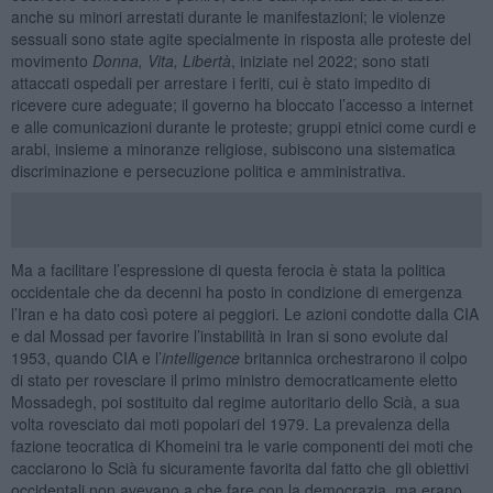
anche su minori arrestati durante le manifestazioni; le violenze
sessuali sono state agite specialmente in risposta alle proteste del
movimento
Donna, Vita, Libertà
, iniziate nel 2022; sono stati
attaccati ospedali per arrestare i feriti, cui è stato impedito di
ricevere cure adeguate; il governo ha bloccato l’accesso a internet
e alle comunicazioni durante le proteste; gruppi etnici come curdi e
arabi, insieme a minoranze religiose, subiscono una sistematica
discriminazione e persecuzione politica e amministrativa.
Ma a facilitare l’espressione di questa ferocia è stata la politica
occidentale che da decenni ha posto in condizione di emergenza
l’Iran e ha dato così potere ai peggiori. Le azioni condotte dalla CIA
e dal Mossad per favorire l’instabilità in Iran si sono evolute dal
1953, quando CIA e l’
intelligence
britannica orchestrarono il colpo
di stato per rovesciare il primo ministro democraticamente eletto
Mossadegh, poi sostituito dal regime autoritario dello Scià, a sua
volta rovesciato dai moti popolari del 1979. La prevalenza della
fazione teocratica di Khomeini tra le varie componenti dei moti che
cacciarono lo Scià fu sicuramente favorita dal fatto che gli obiettivi
occidentali non avevano a che fare con la democrazia, ma erano