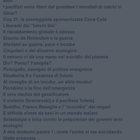
anni
​I pacifisti sono liberi dal guardare i mondiali di calcio in
Qatar?
​Cop 27, la sceneggiata sponsorizzata Coca-Cola
​Liberarsi dei “biechi blu”
Il riscaldamento globale è adesso
​Erasmo da Rotterdam e la guerra
​Aforismi su guerra, pace e bomba
Cingolani o del disastro ecologico
​Il metano ci dà una mano nel suicidio del pianeta
​Dio? Patria? Famiglia?
Portogallo, esempio di politica energetica
​Elisabetta II e l’assenza di futuro
Al risveglio di un incubo, un altro incubo!
​Piombino e la fine dell’emergenza
​Il vero rischio del gassificatore
​Il violento Dostoevskij e il pacifista Tolstòj
​Buddha, Franco Basaglia e l’”ecocidio” dei negazi
​È difficile vivere da sani in un mondo malato
Solastalgia e lotta contro le prepotenze dei governi anti-
ecologici
​A mio modesto parere 1: come l’uomo si sta suicidando
​Umile proposta