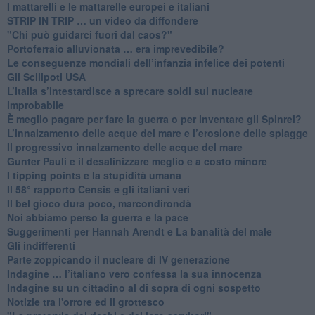
​I mattarelli e le mattarelle europei e italiani
​STRIP IN TRIP … un video da diffondere
"Chi può guidarci fuori dal caos?"
​Portoferraio alluvionata … era imprevedibile?
Le conseguenze mondiali dell’infanzia infelice dei potenti
​Gli Scilipoti USA
L’Italia s’intestardisce a sprecare soldi sul nucleare
improbabile
È meglio pagare per fare la guerra o per inventare gli Spinrel?
​L’innalzamento delle acque del mare e l’erosione delle spiagge
​Il progressivo innalzamento delle acque del mare
​Gunter Pauli e il desalinizzare meglio e a costo minore
I tipping points e la stupidità umana
​Il 58° rapporto Censis e gli italiani veri
​Il bel gioco dura poco, marcondirondà
Noi abbiamo perso la guerra e la pace
Suggerimenti per Hannah Arendt e La banalità del male
​Gli indifferenti
Parte zoppicando il nucleare di IV generazione
​Indagine … l’italiano vero confessa la sua innocenza
Indagine su un cittadino al di sopra di ogni sospetto
Notizie tra l'orrore ed il grottesco