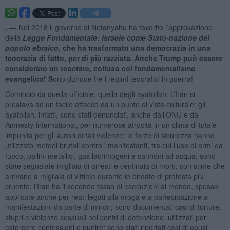
. —
Nel 2018 il governo di Netanyahu ha favorito l’approvazione
della
Legge Fondamentale: Israele come Stato-nazione del
popolo ebraico
, che ha trasformato una democrazia in una
teocrazia di fatto, per di più razzista. Anche Trump può essere
considerato un teocrate, colluso col fondamentalismo
evangelico! S
ono dunque tre i regimi teocratici in guerra!
Comincio da quella ufficiale: quella degli ayatollah. L’Iran si
prestava ad un facile attacco da un punto di vista culturale: gli
ayatollah, infatti, sono stati denunciati, anche dall’ONU e da
Amnesty International, per numerose atrocità in un clima di totale
impunità per gli autori di tali violenze: le forze di sicurezza hanno
utilizzato metodi brutali contro i manifestanti, tra cui l’uso di armi da
fuoco, pallini metallici, gas lacrimogeni e cannoni ad acqua; sono
state segnalate migliaia di arresti e centinaia di morti, con stime che
arrivano a migliaia di vittime durante le ondate di protesta più
cruente; l’Iran ha il secondo tasso di esecuzioni al mondo, spesso
applicate anche per reati legati alla droga e a partecipazione a
manifestazioni da parte di minori; sono documentati casi di torture,
stupri e violenze sessuali nei centri di detenzione, utilizzati per
estorcere confessioni o punire; sono stati riportati casi di abusi