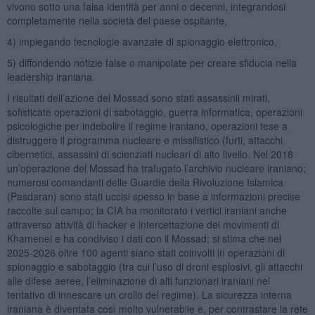
vivono sotto una falsa identità per anni o decenni, integrandosi
completamente nella società del paese ospitante,
4) impiegando tecnologie avanzate di spionaggio elettronico,
5) diffondendo notizie false o manipolate per creare sfiducia nella
leadership iraniana.
I risultati dell’azione del Mossad sono stati assassinii mirati,
sofisticate operazioni di sabotaggio, guerra informatica, operazioni
psicologiche per indebolire il regime iraniano, operazioni tese a
distruggere il programma nucleare e missilistico (furti, attacchi
cibernetici, assassini di scienziati nucleari di alto livello. Nel 2018
un’operazione del Mossad ha trafugato l’archivio nucleare iraniano;
numerosi comandanti delle Guardie della Rivoluzione Islamica
(Pasdaran) sono stati uccisi spesso in base a informazioni precise
raccolte sul campo; la CIA ha monitorato i vertici iraniani anche
attraverso attività di hacker e intercettazione dei movimenti di
Khamenei e ha condiviso i dati con il Mossad; si stima che nel
2025-2026 oltre 100 agenti siano stati coinvolti in operazioni di
spionaggio e sabotaggio (tra cui l’uso di droni esplosivi, gli attacchi
alle difese aeree, l’eliminazione di alti funzionari iraniani nel
tentativo di innescare un crollo del regime). La sicurezza interna
iraniana è diventata così molto vulnerabile e, per contrastare la rete