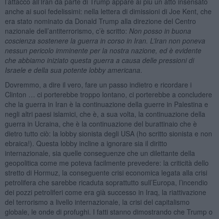
l’attacco all’Iran da parte di Trump appare ai più un atto insensato
anche ai suoi fedelissimi: nella lettera di dimissioni di Joe Kent, che
era stato nominato da Donald Trump alla direzione del Centro
nazionale dell’antiterrorismo, c’è scritto:
Non posso in buona
coscienza sostenere la guerra in corso in Iran. L’Iran non poneva
nessun pericolo imminente per la nostra nazione, ed è evidente
che abbiamo iniziato questa guerra a causa delle pressioni di
Israele e della sua potente lobby americana
.
Dovremmo, a dire il vero, fare un passo indietro e ricordare i
Clinton … ci porterebbe troppo lontano, ci porterebbe a concludere
che la guerra in Iran è la continuazione della guerre in Palestina e
negli altri paesi islamici, che è, a sua volta, la continuazione della
guerra in Ucraina, che è la continuazione del burattinaio che è
dietro tutto ciò: la lobby sionista degli USA (ho scritto sionista e non
ebraica!). Questa lobby incline a ignorare sia il diritto
internazionale, sia quelle conseguenze che un dilettante della
geopolitica come me poteva facilmente prevedere: la criticità dello
stretto di Hormuz, la conseguente crisi economica legata alla crisi
petrolifera che sarebbe ricaduta soprattutto sull’Europa, l’incendio
dei pozzi petroliferi come era già successo in Iraq, la riattivazione
del terrorismo a livello internazionale, la crisi del capitalismo
globale, le onde di profughi. I fatti stanno dimostrando che Trump o