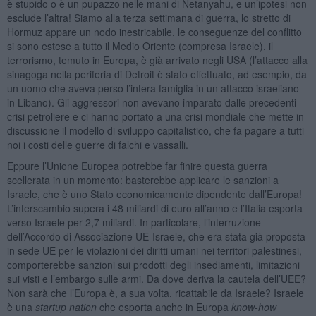
è stupido o è un pupazzo nelle mani di Netanyahu, e un’ipotesi non
esclude l’altra! Siamo alla terza settimana di guerra, lo stretto di
Hormuz appare un nodo inestricabile, le conseguenze del conflitto
si sono estese a tutto il Medio Oriente (compresa Israele), il
terrorismo, temuto in Europa, è già arrivato negli USA (l’attacco alla
sinagoga nella periferia di Detroit è stato effettuato, ad esempio, da
un uomo che aveva perso l’intera famiglia in un attacco israeliano
in Libano). Gli aggressori non avevano imparato dalle precedenti
crisi petroliere e ci hanno portato a una crisi mondiale che mette in
discussione il modello di sviluppo capitalistico, che fa pagare a tutti
noi i costi delle guerre di falchi e vassalli.
Eppure l’Unione Europea potrebbe far finire questa guerra
scellerata in un momento: basterebbe applicare le sanzioni a
Israele, che è uno Stato economicamente dipendente dall’Europa!
L’interscambio supera i 48 miliardi di euro all’anno e l’Italia esporta
verso Israele per 2,7 miliardi. In particolare, l’interruzione
dell’Accordo di Associazione UE-Israele, che era stata già proposta
in sede UE per le violazioni dei diritti umani nei territori palestinesi,
comporterebbe sanzioni sui prodotti degli insediamenti, limitazioni
sui visti e l’embargo sulle armi. Da dove deriva la cautela dell’UEE?
Non sarà che l’Europa è, a sua volta, ricattabile da Israele? Israele
è una
startup nation
che esporta anche in Europa
know-how