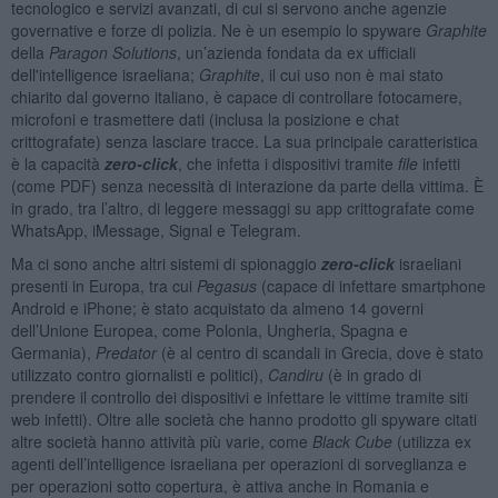
tecnologico e servizi avanzati, di cui si servono anche agenzie
governative e forze di polizia. Ne è un esempio lo spyware
Graphite
della
Paragon Solutions
, un’azienda fondata da ex ufficiali
dell'intelligence israeliana;
Graphite
, il cui uso non è mai stato
chiarito dal governo italiano, è capace di controllare fotocamere,
microfoni e trasmettere dati (inclusa la posizione e chat
crittografate) senza lasciare tracce. La sua principale caratteristica
è la capacità
zero-click
, che infetta i dispositivi tramite
file
infetti
(come PDF) senza necessità di interazione da parte della vittima. È
in grado, tra l’altro, di leggere messaggi su app crittografate come
WhatsApp, iMessage, Signal e Telegram.
Ma ci sono anche altri sistemi di spionaggio
zero-click
israeliani
presenti in Europa, tra cui
Pegasus
(capace di infettare smartphone
Android e iPhone; è stato acquistato da almeno 14 governi
dell’Unione Europea, come Polonia, Ungheria, Spagna e
Germania),
Predator
(è al centro di scandali in Grecia, dove è stato
utilizzato contro giornalisti e politici),
Candiru
(è in grado di
prendere il controllo dei dispositivi e infettare le vittime tramite siti
web infetti). Oltre alle società che hanno prodotto gli spyware citati
altre società hanno attività più varie, come
Black Cube
(utilizza ex
agenti dell’intelligence israeliana per operazioni di sorveglianza e
per operazioni sotto copertura, è attiva anche in Romania e