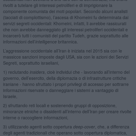
rivolti a tutelare gli interessi petroliferi e di imprigionare la
componente comunista dei moti popolari. Secondo alcuni analisti
(tacciati di complottismo), l’ascesa di Khomeini fu determinata dai
servizi segreti occidentali: Khomeini, infatti, li avrebbe rassicurati
che non avrebbe danneggiato gli interessi petroliferi occidentali e
incarcerò tutti i comunisti del partito Tudeh, grazie soprattutto alle
informazioni dell’
intelligence
britannica.
L’aggressione occidentale all’Iran è iniziata nel 2015 sia con le
massicce sanzioni imposte dagli USA, sia con le azioni dei Servizi
Segreti, soprattutto israeliani,
1) reclutando
insiders
, cioè individui che - lavorando all’interno del
governo, dell’esercito, della diplomazia o di infrastrutture critiche
iraniane - hanno sfruttato i propri privilegi di accesso per sottrarre
informazioni riservate o danneggiare i sistemi a vantaggio di
Israele,
2) sfruttando reti locali e sostenendo gruppi di opposizione,
minoranze etniche o dissidenti all’interno dell’Iran per creare rivolte
interne o raccogliere informazioni,
3) utilizzando agenti sotto copertura
deep-cover
, che, a differenza
degli agenti tradizionali che operano sotto copertura diplomatica,