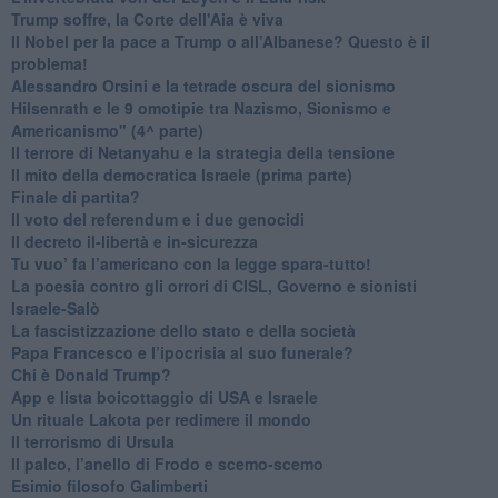
Trump soffre, la Corte dell'Aia è viva
​Il Nobel per la pace a Trump o all’Albanese? Questo è il
problema!
​Alessandro Orsini e la tetrade oscura del sionismo
​Hilsenrath e le 9 omotipie tra Nazismo, Sionismo e
Americanismo" (4^ parte)
​Il terrore di Netanyahu e la strategia della tensione
Il mito della democratica Israele (prima parte)
​Finale di partita?
​Il voto del referendum e i due genocidi
Il decreto il-libertà e in-sicurezza
Tu vuo’ fa l’americano con la legge spara-tutto!
La poesia contro gli orrori di CISL, Governo e sionisti
Israele-Salò
​La fascistizzazione dello stato e della società
Papa Francesco e l’ipocrisia al suo funerale?
​Chi è Donald Trump?
App e lista boicottaggio di USA e Israele
​Un rituale Lakota per redimere il mondo
Il terrorismo di Ursula
​Il palco, l’anello di Frodo e scemo-scemo
Esimio filosofo Galimberti