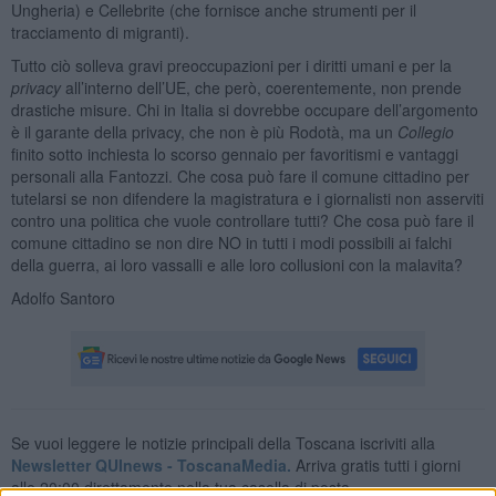
Ungheria) e Cellebrite (che fornisce anche strumenti per il
tracciamento di migranti).
Tutto ciò solleva gravi preoccupazioni per i diritti umani e per la
privacy
all’interno dell’UE, che però, coerentemente, non prende
drastiche misure. Chi in Italia si dovrebbe occupare dell’argomento
è il garante della privacy, che non è più Rodotà, ma un
Collegio
finito sotto inchiesta lo scorso gennaio per favoritismi e vantaggi
personali alla Fantozzi. Che cosa può fare il comune cittadino per
tutelarsi se non difendere la magistratura e i giornalisti non asserviti
contro una politica che vuole controllare tutti? Che cosa può fare il
comune cittadino se non dire NO in tutti i modi possibili ai falchi
della guerra, ai loro vassalli e alle loro collusioni con la malavita?
Adolfo Santoro
Se vuoi leggere le notizie principali della Toscana iscriviti alla
Newsletter QUInews - ToscanaMedia.
Arriva gratis tutti i giorni
alle 20:00 direttamente nella tua casella di posta.