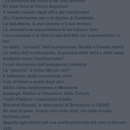
"La protervia dei ricchi e dei loro servitori"
S’i fossi foco di Cecco Angiolieri
​Il mondo salvato dagli elfi e dai mutaforma?
Gru (Cattivissimo me) e lo Spirito di Goebbels
​La mal-destra, la mal-sinistra e il mal-tecnico
​La venerazione masochistica di un italiano vero
​L’eco-nazismo e le idee-forma dell’800 che sopravvivono in
noi
​Le radici “culturali” dell’ecofascismo, Nordio e Kamala Harris
Le radici dell’ecofascismo: la purezza della terra e della razza
Andiamo verso l’ecofascismo?
I costi economici dell’emergenza climatica
​La “pacchia” è finita! Ma per chi?
​Il fallimento della convivenza civile
​I vizi di Hitler e quelli degli altri
Addio clima mediterraneo e Medicane
​Assange, Galileo e l’Ossimoro della Cultura
​I bulli d’Italia e i masochisti d’Italia
​Bertrand Russell, le televisioni di Berlusconi e l’ADHD
​Se vuoi la pace, investi non nelle armi, ma nella scuola
​Dichiara pace
​Appello agli elettori ad una scelta profonda del voto e del non
voto