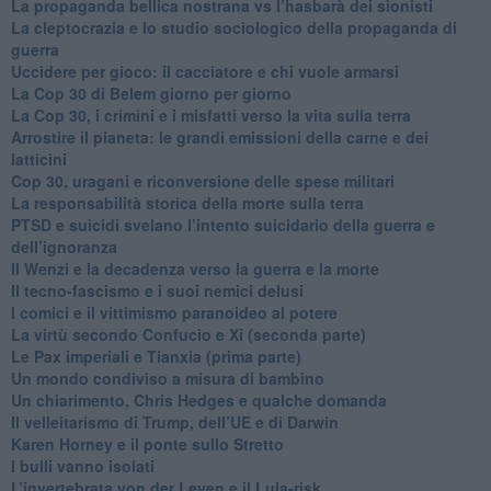
​La propaganda bellica nostrana vs l’hasbarà dei sionisti
​La cleptocrazia e lo studio sociologico della propaganda di
guerra
​Uccidere per gioco: il cacciatore e chi vuole armarsi
​La Cop 30 di Belem giorno per giorno
La Cop 30, i crimini e i misfatti verso la vita sulla terra
Arrostire il pianeta: le grandi emissioni della carne e dei
latticini
​Cop 30, uragani e riconversione delle spese militari
La responsabilità storica della morte sulla terra
PTSD e suicidi svelano l’intento suicidario della guerra e
dell’ignoranza
Il Wenzi e la decadenza verso la guerra e la morte
​Il tecno-fascismo e i suoi nemici delusi
​I comici e il vittimismo paranoideo al potere
​La virtù secondo Confucio e Xi (seconda parte)
Le Pax imperiali e Tianxia (prima parte)
Un mondo condiviso a misura di bambino
​Un chiarimento, Chris Hedges e qualche domanda
Il velleitarismo di Trump, dell’UE e di Darwin
​Karen Horney e il ponte sullo Stretto
​I bulli vanno isolati
L’invertebrata von der Leyen e il Lula-risk