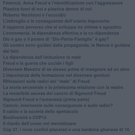
​Ferenczi, Anna Freud e l’identificazione con l’aggresssore
Plastica fuori di noi e plastica dentro di noi
​Roberto Vecchioni e l’ecocidio
​L’imbroglio e le conseguenze dell’uranio impoverito
​Il rapporto perverso che si sviluppa tra vittima e aguzzino
L’erotomania, la dipendenza affettiva e la co-dipendenza
​Dio è gay o il potere di “Dio-Patria-Famiglia” è gay?
​Gli uomini sono guidati dalla propaganda, la Natura è guidata
dai fatti
La dipendenza dall’istituzione fa male
​Freud e la guerra che uccide i figli
​Diventare Maestro di se stesso prima di insegnare ad un altro
L’importanza della formazione nel diventare genitori
Riflessioni sulle radici del “male” di Freud
​La storia ancestrale e la primissima relazione con la madre
​La resistibile ascesa del cancro di Sigmund Freud
Sigmund Freud e l’eutanasia (prima parte)
Cancro: intervenire sulle conseguenze o sulle radici?
​Il calcio e la società dello spettacolo
Biodiversità e COP15
​Il ritardo dell’uomo nel mentalizzare
​Cop 27, i nove confini planetari e una bambina ghanese di 10