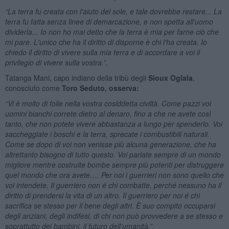
“La terra fu creata con l'aiuto del sole, e tale dovrebbe restare... La
terra fu fatta senza linee di demarcazione, e non spetta all'uomo
dividerla... Io non ho mai detto che la terra è mia per farne ciò che
mi pare. L'unico che ha il diritto di disporne è chi l'ha creata. Io
chiedo il diritto di vivere sulla mia terra e di accordare a voi il
privilegio di vivere sulla vostra.”.
Tatanga Mani, capo indiano della tribù degli
Sioux Oglala
,
conosciuto come
Toro Seduto, osserva:
“Vi è molto di folle nella vostra cosiddetta civiltà. Come pazzi voi
uomini bianchi correte dietro al denaro, fino a che ne avete così
tanto, che non potete vivere abbastanza a lungo per spenderlo. Voi
saccheggiate i boschi e la terra,
sprecate i combustibili naturali.
Come se dopo di voi non venisse più alcuna generazione, che ha
altrettanto bisogno di tutto questo. Voi parlate sempre di un mondo
migliore mentre costruite bombe sempre più potenti per distruggere
quel mondo che ora avete….
Per noi i guerrieri non sono quello che
voi intendete. Il guerriero non é chi combatte, perché nessuno ha il
diritto di prendersi la vita di un altro. Il guerriero per noi é chi
sacrifica se stesso per il bene degli altri. È suo compito occuparsi
degli anziani, degli indifesi, di chi non può provvedere a se stesso e
soprattutto dei bambini, il futuro dell'umanità.”.