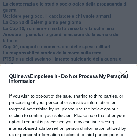
​La cleptocrazia e lo studio sociologico della propaganda di
guerra
​Uccidere per gioco: il cacciatore e chi vuole armarsi
​La Cop 30 di Belem giorno per giorno
La Cop 30, i crimini e i misfatti verso la vita sulla terra
Arrostire il pianeta: le grandi emissioni della carne e dei
latticini
​Cop 30, uragani e riconversione delle spese militari
La responsabilità storica della morte sulla terra
PTSD e suicidi svelano l’intento suicidario della guerra e
dell’ignoranza
Il Wenzi e la decadenza verso la guerra e la morte
QUInewsEmpolese.it -
Do Not Process My Personal
​Il tecno-fascismo e i suoi nemici delusi
Information
​I comici e il vittimismo paranoideo al potere
​La virtù secondo Confucio e Xi (seconda parte)
Le Pax imperiali e Tianxia (prima parte)
If you wish to opt-out of the sale, sharing to third parties, or
Un mondo condiviso a misura di bambino
processing of your personal or sensitive information for
​Un chiarimento, Chris Hedges e qualche domanda
targeted advertising by us, please use the below opt-out
Il velleitarismo di Trump, dell’UE e di Darwin
section to confirm your selection. Please note that after your
​Karen Horney e il ponte sullo Stretto
opt-out request is processed you may continue seeing
​I bulli vanno isolati
interest-based ads based on personal information utilized by
L’invertebrata von der Leyen e il Lula-risk
us or personal information disclosed to third parties prior to