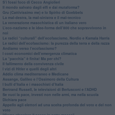
S’i fossi foco di Cecco Angiolieri
​Il mondo salvato dagli elfi e dai mutaforma?
Gru (Cattivissimo me) e lo Spirito di Goebbels
​La mal-destra, la mal-sinistra e il mal-tecnico
​La venerazione masochistica di un italiano vero
​L’eco-nazismo e le idee-forma dell’800 che sopravvivono in
noi
​Le radici “culturali” dell’ecofascismo, Nordio e Kamala Harris
Le radici dell’ecofascismo: la purezza della terra e della razza
Andiamo verso l’ecofascismo?
I costi economici dell’emergenza climatica
​La “pacchia” è finita! Ma per chi?
​Il fallimento della convivenza civile
​I vizi di Hitler e quelli degli altri
Addio clima mediterraneo e Medicane
​Assange, Galileo e l’Ossimoro della Cultura
​I bulli d’Italia e i masochisti d’Italia
​Bertrand Russell, le televisioni di Berlusconi e l’ADHD
​Se vuoi la pace, investi non nelle armi, ma nella scuola
​Dichiara pace
​Appello agli elettori ad una scelta profonda del voto e del non
voto
"Come sfasciare il paese in sette mosse"