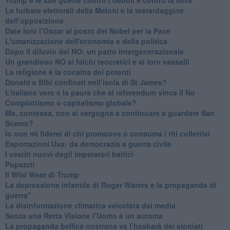
​Le furbate elettorali della Meloni e la testardaggine
dell’opposizione
​Date loro l’Oscar al posto del Nobel per la Pace
L'umanizzazione dell'economia e della politica
​Dopo il diluvio dei NO: un patto intergenerazionale
​Un grandioso NO ai falchi teocratici e ai loro vassalli
La religione è la cocaina dei potenti
Donald e Bibi confinati nell’isola di St James?
L’italiano vero e la paura che al referendum vinca il No
​Complottismo o capitalismo globale?
​Ma, contessa, non si vergogna a continuare a guardare San
Scemo?
​Io non mi fiderei di chi promuove o consuma i riti collettivi
Esportazioni Usa: da democrazia a guerra civile
​I vestiti nuovi degli imperatori baltici
​Pupazzi!
​Il Wild West di Trump
​La depressione infantile di Roger Waters e la propaganda di
guerra"
​La disinformazione climatica veicolata dai media
Senza una Retta Visione l’Uomo è un automa
​La propaganda bellica nostrana vs l’hasbarà dei sionisti