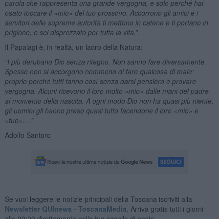
parola che rappresenta una grande vergogna, e solo perché hai
osato toccare il «mio» del tuo prossimo. Accorrono gli amici e i
servitori delle supreme autorità ti mettono in catene e ti portano in
prigione, e sei disprezzato per tutta la vita.”.
Il Papalagi è, in realtà, un ladro della Natura:
“I più derubano Dio senza ritegno. Non sanno fare diversamente.
Spesso non si accorgono nemmeno di fare qualcosa di male:
proprio perché tutti fanno così senza darsi pensiero e provare
vergogna. Alcuni ricevono il loro molto «mio» dalle mani del padre
al momento della nascita. A ogni modo Dio non ha quasi più niente,
gli uomini gli hanno preso quasi tutto facendone il loro «mio» e
«tuo»….”.
Adolfo Santoro
Se vuoi leggere le notizie principali della Toscana iscriviti alla
Newsletter QUInews - ToscanaMedia.
Arriva gratis tutti i giorni
alle 20:00 direttamente nella tua casella di posta.