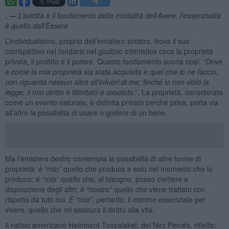
. —
L’avidità è il fondamento della modalità dell’Avere, l’essenzialità
è quello dell’Essere
L’individualismo, proprio dell’emisfero sinistro, trova il suo
corrispettivo nel fondarsi nel giudizio ottimistico circa la proprietà
privata, il profitto e il potere. Questo fondamento suona così: “
Dove
e come la mia proprietà sia stata acquisita e quel che io ne faccio,
non riguarda nessun altro all'infuori di me; finché io non violo la
legge, il mio diritto è illimitato e assoluto
.”. La proprietà, considerata
come un evento naturale, è definita
privata
perché priva, porta via
all’altro la possibilità di usare o godere di un bene.
Ma l’emisfero destro contempla la possibilità di altre forme di
proprietà:
è “mio”
quello che produco e solo nel momento che lo
produco;
è “mio”
quello che, al bisogno, posso mettere a
disposizione degli altri;
è “nostro”
quello che viene trattato con
rispetto da tutti noi.
È “mio”
, pertanto, il minimo essenziale per
vivere, quello che mi assicura il diritto alla vita.
Il nativo americano Heinmont Tooyalaket, dei Nez Percés, riflette: