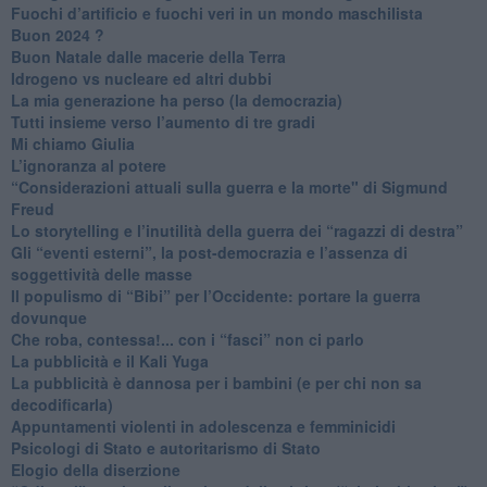
​Fuochi d’artificio e fuochi veri in un mondo maschilista
Buon 2024 ?
​Buon Natale dalle macerie della Terra
​Idrogeno vs nucleare ed altri dubbi
​La mia generazione ha perso (la democrazia)
​Tutti insieme verso l’aumento di tre gradi
Mi chiamo Giulia
L’ignoranza al potere
​“Considerazioni attuali sulla guerra e la morte" di Sigmund
Freud
​Lo storytelling e l’inutilità della guerra dei “ragazzi di destra”
​Gli “eventi esterni”, la post-democrazia e l’assenza di
soggettività delle masse
​Il populismo di “Bibi” per l’Occidente: portare la guerra
dovunque
​Che roba, contessa!... con i “fasci” non ci parlo
La pubblicità e il Kali Yuga
​La pubblicità è dannosa per i bambini (e per chi non sa
decodificarla)
​Appuntamenti violenti in adolescenza e femminicidi
​Psicologi di Stato e autoritarismo di Stato
Elogio della diserzione