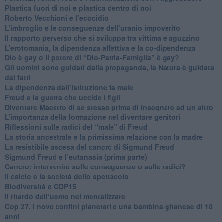
Plastica fuori di noi e plastica dentro di noi
​Roberto Vecchioni e l’ecocidio
​L’imbroglio e le conseguenze dell’uranio impoverito
​Il rapporto perverso che si sviluppa tra vittima e aguzzino
L’erotomania, la dipendenza affettiva e la co-dipendenza
​Dio è gay o il potere di “Dio-Patria-Famiglia” è gay?
​Gli uomini sono guidati dalla propaganda, la Natura è guidata
dai fatti
La dipendenza dall’istituzione fa male
​Freud e la guerra che uccide i figli
​Diventare Maestro di se stesso prima di insegnare ad un altro
L’importanza della formazione nel diventare genitori
Riflessioni sulle radici del “male” di Freud
​La storia ancestrale e la primissima relazione con la madre
​La resistibile ascesa del cancro di Sigmund Freud
Sigmund Freud e l’eutanasia (prima parte)
Cancro: intervenire sulle conseguenze o sulle radici?
​Il calcio e la società dello spettacolo
Biodiversità e COP15
​Il ritardo dell’uomo nel mentalizzare
​Cop 27, i nove confini planetari e una bambina ghanese di 10
anni