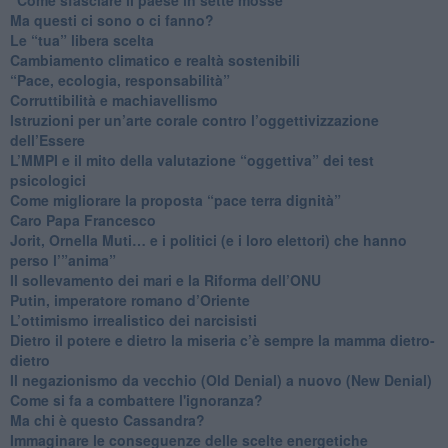
​Ma questi ci sono o ci fanno?
​Le “tua” libera scelta
Cambiamento climatico e realtà sostenibili
“Pace, ecologia, responsabilità”
​Corruttibilità e machiavellismo
Istruzioni per un’arte corale contro l’oggettivizzazione
dell’Essere
​L’MMPI e il mito della valutazione “oggettiva” dei test
psicologici
Come migliorare la proposta “pace terra dignità”
Caro Papa Francesco
​Jorit, Ornella Muti… e i politici (e i loro elettori) che hanno
perso l’”anima”
​Il sollevamento dei mari e la Riforma dell’ONU
Putin, imperatore romano d’Oriente
​L’ottimismo irrealistico dei narcisisti
​Dietro il potere e dietro la miseria c’è sempre la mamma dietro-
dietro
Il negazionismo da vecchio (Old Denial) a nuovo (New Denial)
Come si fa a combattere l'ignoranza?
Ma chi è questo Cassandra?
Immaginare le conseguenze delle scelte energetiche