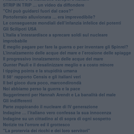
​STRIP IN TRIP … un video da diffondere
"Chi può guidarci fuori dal caos?"
​Portoferraio alluvionata … era imprevedibile?
Le conseguenze mondiali dell’infanzia infelice dei potenti
​Gli Scilipoti USA
L’Italia s’intestardisce a sprecare soldi sul nucleare
improbabile
È meglio pagare per fare la guerra o per inventare gli Spinrel?
​L’innalzamento delle acque del mare e l’erosione delle spiagge
​Il progressivo innalzamento delle acque del mare
​Gunter Pauli e il desalinizzare meglio e a costo minore
I tipping points e la stupidità umana
​Il 58° rapporto Censis e gli italiani veri
​Il bel gioco dura poco, marcondirondà
Noi abbiamo perso la guerra e la pace
Suggerimenti per Hannah Arendt e La banalità del male
​Gli indifferenti
Parte zoppicando il nucleare di IV generazione
​Indagine … l’italiano vero confessa la sua innocenza
Indagine su un cittadino al di sopra di ogni sospetto
Notizie tra l'orrore ed il grottesco
"La protervia dei ricchi e dei loro servitori"