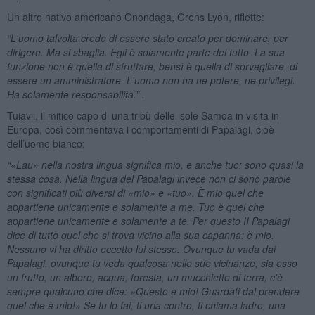
Un altro nativo americano Onondaga, Orens Lyon, riflette:
“L'uomo talvolta crede di essere stato creato per dominare, per
dirigere. Ma si sbaglia. Egli è solamente parte del tutto. La sua
funzione non è quella di sfruttare, bensì è quella di sorvegliare, di
essere un amministratore. L'uomo non ha ne potere, ne privilegi.
Ha solamente responsabilità.” .
Tuiavii, il mitico capo di una tribù delle isole Samoa in visita in
Europa, così commentava i comportamenti di Papalagi, cioè
dell’uomo bianco:
“«Lau» nella nostra lingua significa mio, e anche tuo: sono quasi la
stessa cosa. Nella lingua del Papalagi invece non ci sono parole
con significati più diversi di «mio» e «tuo». È mio quel che
appartiene unicamente e solamente a me. Tuo è quel che
appartiene unicamente e solamente a te. Per questo II Papalagi
dice di tutto quel che si trova vicino alla sua capanna: è mio.
Nessuno vi ha diritto eccetto lui stesso. Ovunque tu vada dai
Papalagi, ovunque tu veda qualcosa nelle sue vicinanze, sia esso
un frutto, un albero, acqua, foresta, un mucchietto di terra, c'è
sempre qualcuno che dice: «Questo è mio! Guardati dal prendere
quel che è mio!» Se tu lo fai, ti urla contro, ti chiama ladro, una