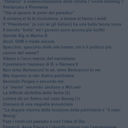
“Odiatori” e colpevolizzazione della vittima (“victim blaming”)
​Patriarcato e Piromania
"Ora si aprono le porte del paradiso"
​A sinistra si fa la rivoluzione, a destra si fanno i soldi
​Il “Presidente” (e con lei gli italiani) ha una bella faccia tosta
​Il mondo “bolle” ed i governi sono ancora più bolliti
​Gentile Sig.ra Marina B
​Alcol, GHB e triade oscura
​Specchio, specchio delle mie brame, chi è il politico più
oscuro del reame?
​Gibran e l’arco marcio del narcisismo
​Il prematuro trapasso di B. e Ramses II
​Non temo Berlusconi in sé, temo Berlusconi in me
​Mie risposte al mio Amico-psichiatra
​Secondo Porges e secondo me
​La “mente” secondo Jackson e McLean
La difficile dicibilità della Verità (2)
​Lettera da un Amico sul caso Seung (1)
​Cronaca di una tragedia annunciata
"​La doppia visione della funzione della psichiatria e “il caso
Seung”
​Fare i conti col passato e con l’idea di Dio
​Ferenczi, Anna Freud e l’identificazione con l’aggresssore