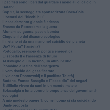
​I pacifisti sono liberi dal guardare i mondiali di calcio in
Qatar?
​Cop 27, la sceneggiata sponsorizzata Coca-Cola
​Liberarsi dei “biechi blu”
Il riscaldamento globale è adesso
​Erasmo da Rotterdam e la guerra
​Aforismi su guerra, pace e bomba
Cingolani o del disastro ecologico
​Il metano ci dà una mano nel suicidio del pianeta
​Dio? Patria? Famiglia?
Portogallo, esempio di politica energetica
​Elisabetta II e l’assenza di futuro
Al risveglio di un incubo, un altro incubo!
​Piombino e la fine dell’emergenza
​Il vero rischio del gassificatore
​Il violento Dostoevskij e il pacifista Tolstòj
​Buddha, Franco Basaglia e l’”ecocidio” dei negazi
​È difficile vivere da sani in un mondo malato
Solastalgia e lotta contro le prepotenze dei governi anti-
ecologici
​A mio modesto parere 1: come l’uomo si sta suicidando
​Umile proposta
​La Vita scorre con te, senza di te