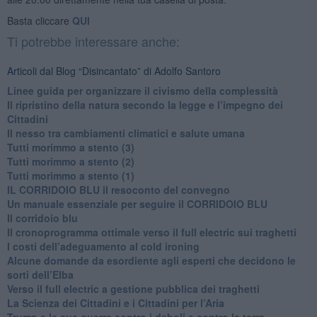
Basta cliccare
QUI
Ti potrebbe interessare anche:
Articoli dal Blog “Disincantato” di Adolfo Santoro
​Linee guida per organizzare il civismo della complessità
​Il ripristino della natura secondo la legge e l’impegno dei
Cittadini
Il nesso tra cambiamenti climatici e salute umana
Tutti morimmo a stento (3)
Tutti morimmo a stento (2)
​Tutti morimmo a stento (1)
IL CORRIDOIO BLU il resoconto del convegno
Un manuale essenziale per seguire il CORRIDOIO BLU
Il corridoio blu
​Il cronoprogramma ottimale verso il full electric sui traghetti
​I costi dell’adeguamento al cold ironing
Alcune domande da esordiente agli esperti che decidono le
sorti dell’Elba
Verso il full electric a gestione pubblica dei traghetti​
​La Scienza dei Cittadini e i Cittadini per l’Aria
Trump e le sue guerre contro i deboli e contro la terra