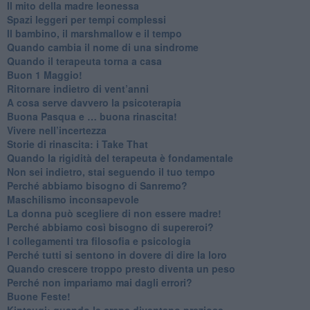
​Il mito della madre leonessa
Spazi leggeri per tempi complessi
Il bambino, il marshmallow e il tempo
​Quando cambia il nome di una sindrome
​Quando il terapeuta torna a casa
​Buon 1 Maggio!
Ritornare indietro di vent’anni
​A cosa serve davvero la psicoterapia
​Buona Pasqua e … buona rinascita!
​Vivere nell’incertezza
​Storie di rinascita: i Take That
​Quando la rigidità del terapeuta è fondamentale
​Non sei indietro, stai seguendo il tuo tempo
​Perché abbiamo bisogno di Sanremo?
​Maschilismo inconsapevole
​La donna può scegliere di non essere madre!
​Perché abbiamo così bisogno di supereroi?
​I collegamenti tra filosofia e psicologia
​Perché tutti si sentono in dovere di dire la loro
​Quando crescere troppo presto diventa un peso
​Perché non impariamo mai dagli errori?
​Buone Feste!
​Kintsugi: quando le crepe diventano preziose