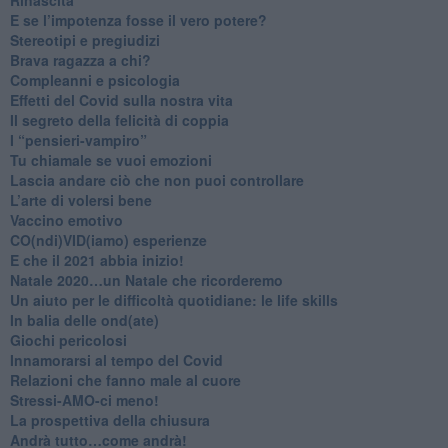
​E se l’impotenza fosse il vero potere?
Stereotipi e pregiudizi
​Brava ragazza a chi?
​Compleanni e psicologia
Effetti del Covid sulla nostra vita
Il segreto della felicità di coppia
​I “pensieri-vampiro”
​Tu chiamale se vuoi emozioni
​Lascia andare ciò che non puoi controllare
L’arte di volersi bene
​Vaccino emotivo
CO(ndi)VID(iamo) esperienze
​E che il 2021 abbia inizio!
​Natale 2020…un Natale che ricorderemo
Un aiuto per le difficoltà quotidiane: le life skills
​In balia delle ond(ate)
Giochi pericolosi
Innamorarsi al tempo del Covid
​Relazioni che fanno male al cuore
​Stressi-AMO-ci meno!
​La prospettiva della chiusura
​Andrà tutto…come andrà!