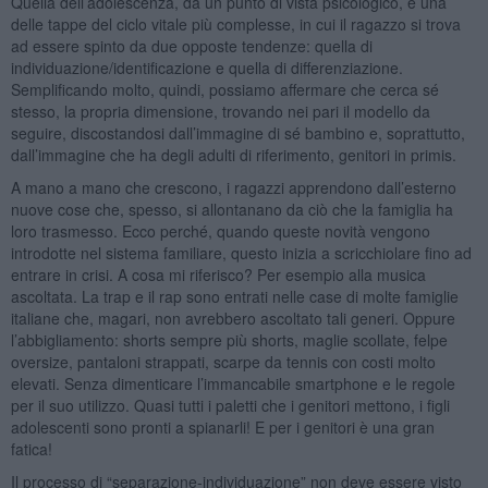
Quella dell’adolescenza, da un punto di vista psicologico, è una
delle tappe del ciclo vitale più complesse, in cui il ragazzo si trova
ad essere spinto da due opposte tendenze: quella di
individuazione/identificazione e quella di differenziazione.
Semplificando molto, quindi, possiamo affermare che cerca sé
stesso, la propria dimensione, trovando nei pari il modello da
seguire, discostandosi dall’immagine di sé bambino e, soprattutto,
dall’immagine che ha degli adulti di riferimento, genitori in primis.
A mano a mano che crescono, i ragazzi apprendono dall’esterno
nuove cose che, spesso, si allontanano da ciò che la famiglia ha
loro trasmesso. Ecco perché, quando queste novità vengono
introdotte nel sistema familiare, questo inizia a scricchiolare fino ad
entrare in crisi. A cosa mi riferisco? Per esempio alla musica
ascoltata. La trap e il rap sono entrati nelle case di molte famiglie
italiane che, magari, non avrebbero ascoltato tali generi. Oppure
l’abbigliamento: shorts sempre più shorts, maglie scollate, felpe
oversize, pantaloni strappati, scarpe da tennis con costi molto
elevati. Senza dimenticare l’immancabile smartphone e le regole
per il suo utilizzo. Quasi tutti i paletti che i genitori mettono, i figli
adolescenti sono pronti a spianarli! E per i genitori è una gran
fatica!
Il processo di “separazione-individuazione” non deve essere visto