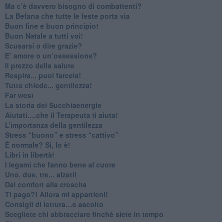
​Ma c’è davvero bisogno di combattenti?
​La Befana che tutte le feste porta via
Buon fine e buon principio!
​Buon Natale a tutti voi!
​Scusarsi o dire grazie?
​E’ amore o un’ossessione?
​Il prezzo della salute
​Respira... puoi farcela!
​Tutto chiede... gentilezza!
​Far west
​La storia dei Succhiaenergie
​Aiutati….che il Terapeuta ti aiuta!
​L’importanza della gentilezza
​Stress “buono” e stress “cattivo”
​È normale? Sì, lo è!
​Libri in libertà!
​I legami che fanno bene al cuore
Uno, due, tre... alzati!​
​Dal comfort alla crescita
​Ti pago?! Allora mi appartieni!​
​Consigli di lettura…e ascolto
​Scegliete chi abbracciare finché siete in tempo