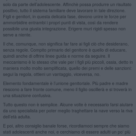
solo da parte dell’adolescente. Affinchè possa produrre un risultato
positivo, tutto il sistema familiare deve lavorare in tale direzione.
Figli e genitori, in questa delicata fase, devono unire le forze per
ammorbidire entrambi i propri punti di vista, così da rendere
possibile una giusta integrazione. Erigere muri rigidi spesso non
serve a niente.
Il che, comunque, non significa far fare ai figli ciò che desiderano,
senza regole. Compito primario del genitore è quello di educare,
quindi anche di offrire linee guida e norme da seguire. Il
meccanismo è lo stesso che vale per i figli più piccoli, ossia, detto in
maniera molto molto semplificata, quello dei premi e delle sanzioni:
segui la regola, ottieni un vantaggio, viceversa, no.
Elemento fondamentale è l’unione genitoriale. Più padre e madre
riescono a fare fronte comune, meno il figlio oscillerà e si troverà in
una situazione confusiva.
Tutto questo non è semplice. Alcune volte è necessario farsi aiutare
da uno specialista per poter meglio traghettare la nave verso la riva
dell’età adulta.
E poi, altro consiglio banale forse, ricordiamoci sempre che siamo
stati adolescenti anche noi, e cerchiamo di essere adulti un po' più