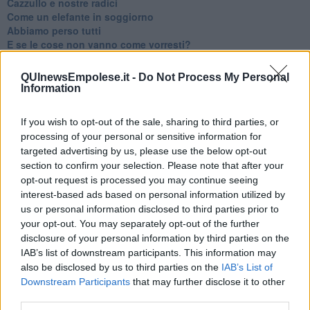
​Cazzullo e nostre radici
​Come un elefante in soggiorno
​Abbiamo perso tutti
E se le cose non vanno come vorresti?
​Chi sono i genitori elicottero
Come è davvero la terapia
QUInewsEmpolese.it -
Do Not Process My Personal
Quando il diritto alla disconnessione non viene accolto
Information
​L’importanza della comunicazione in famiglia
​Il diritto ad essere disconnessi
If you wish to opt-out of the sale, sharing to third parties, or
​Il pensiero dicotomico e la salute mentale
processing of your personal or sensitive information for
​Consigli di lettura per genitori e non solo
targeted advertising by us, please use the below opt-out
​La Clownterapia
section to confirm your selection. Please note that after your
​Differenze tra persone frustrate e non
opt-out request is processed you may continue seeing
L’invisibile fatica mentale
interest-based ads based on personal information utilized by
Vacanze a km zero
us or personal information disclosed to third parties prior to
​Buone Vacan(si)e!
​Il lato positivo delle cose
your opt-out. You may separately opt-out of the further
​Storie antiche di tempi moderni
disclosure of your personal information by third parties on the
​Quello che alle mamme non dicono
IAB’s list of downstream participants. This information may
Adultescenza
also be disclosed by us to third parties on the
IAB’s List of
Homo imbecillis
Downstream Participants
that may further disclose it to other
​4 anni di Blog
third parties.
Quando il silenzio è aggressivo