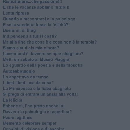
​Ristrutturare...che passione!!!
​E che le vacanze abbiano inizio!!!
​Lenta ripresa
​Quando a raccontarsi è lo psicologo
​E se la vendetta fosse la felicità?
​Due anni di Blog
​Indipendenti a tutti i costi?
​Ma alla fine che cosa è e cosa non è la terapia?
​Siamo sicuri sia mio nipote?
​Lamentarsi è davvero sempre sbagliato?
​Metti un sabato al Museo Piaggio
​Lo sguardo della poesia e della filosofia
Autosabotaggio
​Lo aspettavo da tempo
​Liberi liberi...ma da cosa?
​La Principessa e la fiaba sbagliata
Si prega di entrare un’ansia alla volta!
​La felicità
​Ebbene sì, l’ho preso anche io!
​Davvero la psicologia è superflua?
Paure legittime
​Memento celebrare semper
​Consigli di visione e di ascolto