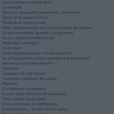
​Avvicinandoci a Natale 2023
Le famiglie
Seconda tappa nelle personalità: l’istrionico
​Storia della persona felice
Violenze di (ogni) genere
​Primo appuntamento con le personalità: Borderline
La psicosomatica: quando il corpo parla
Donne...quanta strada ancora
​Pomeriggi eco-logici
​Come stai?
Cosa significa guarire a livello emotivo?
​Un atteggiamento sempre positivo è la soluzione?
​Sei maturo al livello emotivo?
​L’amicizia
​L’empatia da sola basta?
​Cavalcare l’urgenza? No grazie!
Ripartire
​Ci rivediamo a settembre!
​Il ruolo degli attivatori del benessere
​Forse siamo troppo liberi
​Il vero problema è l’indifferenza
​Il congiuntivo… questo strano amico
​Circondati di persone che…