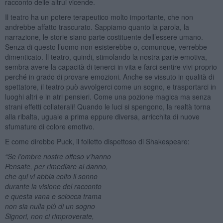
racconto delle altrui vicende.
Il teatro ha un potere terapeutico molto importante, che non
andrebbe affatto trascurato. Sappiamo quanto la parola, la
narrazione, le storie siano parte costituente dell’essere umano.
Senza di questo l’uomo non esisterebbe o, comunque, verrebbe
dimenticato. Il teatro, quindi, stimolando la nostra parte emotiva,
sembra avere la capacità di tenerci in vita e farci sentire vivi proprio
perché in grado di provare emozioni. Anche se vissuto in qualità di
spettatore, il teatro può avvolgerci come un sogno, e trasportarci in
luoghi altri e in atri pensieri. Come una pozione magica ma senza
strani effetti collaterali! Quando le luci si spengono, la realtà torna
alla ribalta, uguale a prima eppure diversa, arricchita di nuove
sfumature di colore emotivo.
E come direbbe Puck, il folletto dispettoso di Shakespeare:
“Se l’ombre nostre offeso v’hanno
Pensate, per rimediare al danno,
che qui vi abbia colto il sonno
durante la visione del racconto
e questa vana e sciocca trama
non sia nulla più di un sogno
Signori, non ci rimproverate,