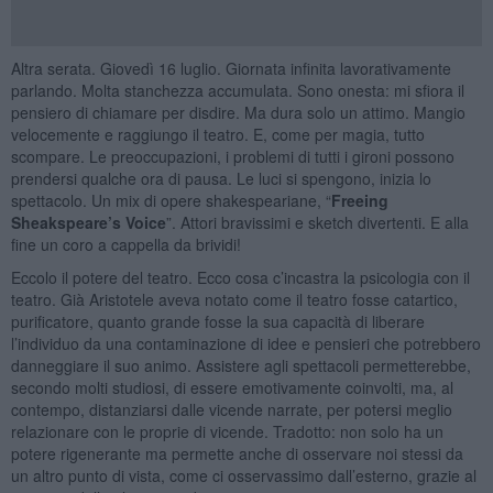
Altra serata. Giovedì 16 luglio. Giornata infinita lavorativamente
parlando. Molta stanchezza accumulata. Sono onesta: mi sfiora il
pensiero di chiamare per disdire. Ma dura solo un attimo. Mangio
velocemente e raggiungo il teatro. E, come per magia, tutto
scompare. Le preoccupazioni, i problemi di tutti i gironi possono
prendersi qualche ora di pausa. Le luci si spengono, inizia lo
spettacolo. Un mix di opere shakespeariane, “
Freeing
Sheakspeare’s Voice
”. Attori bravissimi e sketch divertenti. E alla
fine un coro a cappella da brividi!
Eccolo il potere del teatro. Ecco cosa c’incastra la psicologia con il
teatro. Già Aristotele aveva notato come il teatro fosse catartico,
purificatore, quanto grande fosse la sua capacità di liberare
l’individuo da una contaminazione di idee e pensieri che potrebbero
danneggiare il suo animo. Assistere agli spettacoli permetterebbe,
secondo molti studiosi, di essere emotivamente coinvolti, ma, al
contempo, distanziarsi dalle vicende narrate, per potersi meglio
relazionare con le proprie di vicende. Tradotto: non solo ha un
potere rigenerante ma permette anche di osservare noi stessi da
un altro punto di vista, come ci osservassimo dall’esterno, grazie al