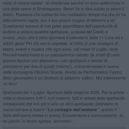
notte di mezza estate”. Vi chiederete perché mi sono addentrata in
una delle opere di Shakespeare. Bene! Ve lo dico subito.Io adoro il
teatro. Passione che coltivo da non moltissimo tempo ma che mi ha
letteralmente rapita, con il suo potere magico di attirarmi a se’.
Quest’anno temevo di non poter approfittare dell’opportunità di
andare a vedere qualche spettacolo, a causa del Covid, e
invece...ecco che ti vedo spuntare il calendario delle 11 Lune ed è
subito gioia! Per chi non lo sapesse, si tratta di una rassegna di
teatro, eventi e musica che ogni anno, nel mese di Luglio, vede
Peccioli trasformarsi in un palcoscenico calcato da artisti di vario
genere.Spulcio con attenzione i vari spettacoli e decido di
prenotarmi per due di questi (intanto!), entrambi messi in scena
dalla compagnia Oltrarno Scuola, diretta da Pierfrancesco Favino.
Attori giovnissimi e un direttore di altissimo calibro. Mix interessante
mi dico!
Spettacolo del 1 Luglio. Apertura della stagione 2020. Per la prima
volta ci ritroviamo tutti lì, tutti insieme, tutti in attesa dello spettacolo
consapevoli che era già in atto un altro spettacolo: potevamo di
nuovo tornare a teatro!
“Lo contagio dell’ammore”
, questo il
titolo dell’opera messa in scena. Emozionante è commuovente -sì,
ho pianto, lo faccio spesso, ammetto!-.