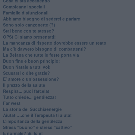
​Cosa ci sta accadendo
​Compleanni speciali
​Famiglie disfunzionali
​Abbiamo bisogno di sederci e parlare
Sono solo canzonette (?)
​Stai bene con te stesso?
​OPS! Ci siamo presentati!
​La mancanza di rispetto dovrebbe essere un reato
​Ma c’è davvero bisogno di combattenti?
​La Befana che tutte le feste porta via
Buon fine e buon principio!
​Buon Natale a tutti voi!
​Scusarsi o dire grazie?
​E’ amore o un’ossessione?
​Il prezzo della salute
​Respira... puoi farcela!
​Tutto chiede... gentilezza!
​Far west
​La storia dei Succhiaenergie
​Aiutati….che il Terapeuta ti aiuta!
​L’importanza della gentilezza
​Stress “buono” e stress “cattivo”
​È normale? Sì, lo è!