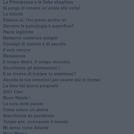
​La Principessa e la fiaba sbagliata
Si prega di entrare un’ansia alla volta!
​La felicità
​Ebbene sì, l’ho preso anche io!
​Davvero la psicologia è superflua?
Paure legittime
​Memento celebrare semper
​Consigli di visione e di ascolto
​Il velo oscuro
Resistenza
​Il tempo libero. Il tempo ritrovato.
Ascoltiamo gli adolescenti !
​E se invece di iniziare tu smettessi?
​Ascolta le tue emozioni per essere più in forma!
​La lista dei buoni propositi
2021 Ciao
Buon Natale !
​La cura delle parole
​Come nasce un amore
Stanchezza da pandemia
​Tempo per...conoscere il mondo
​Mi sento come Atlante
​Movi-Mente