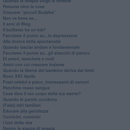
​Quando la terapia volge al termine
​Persone oltre le cose
​Crescere “piccoli Buddha”
Non va bene se…
​5 anni di Blog
​Il bullismo ha un’età?
Facciamo il punto su...la depressione
​Alla ricerca della spontaneità
​Quando lasciar andare è fondamentale
Facciamo il punto su...gli attacchi di panico
Di amori, maschere e ruoli
​Amici con cui crescere insieme
​Quando la libertà del bambino deriva dai limiti
Buon XXV Aprile
​Frasi celebri e psico_interessanti di cartoni
​Panchine rosso sangue
​Cosa dice il tuo corpo della tua mente?
​Quando le parole uccidono
​(Falsi) miti familiari
​Educare alla gentilezza
​Cuoricini, cuoricini
I lutti della vita
​Dentro la stanza di terapia