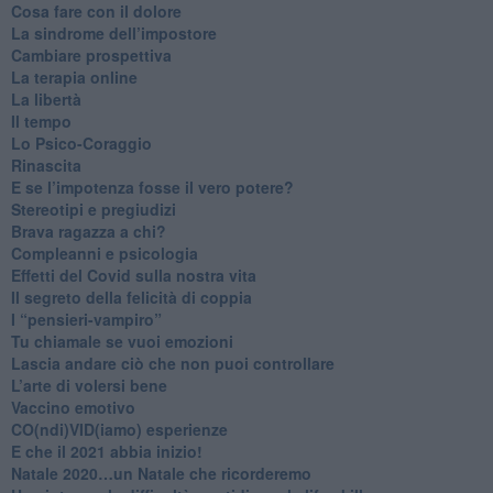
Cosa fare con il dolore
​La sindrome dell’impostore
​Cambiare prospettiva
La terapia online
La libertà
​Il tempo
​Lo Psico-Coraggio
Rinascita
​E se l’impotenza fosse il vero potere?
Stereotipi e pregiudizi
​Brava ragazza a chi?
​Compleanni e psicologia
Effetti del Covid sulla nostra vita
Il segreto della felicità di coppia
​I “pensieri-vampiro”
​Tu chiamale se vuoi emozioni
​Lascia andare ciò che non puoi controllare
L’arte di volersi bene
​Vaccino emotivo
CO(ndi)VID(iamo) esperienze
​E che il 2021 abbia inizio!
​Natale 2020…un Natale che ricorderemo