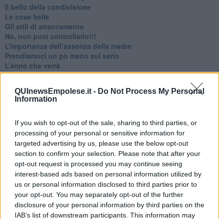
​Il bello della condivisione
Le cose belle
​Gli stili di attaccamento
No, non puoi controllarlo!!!
​L’importanza dell’assenza della madre
​Prendiamoci un pò meno sul serio
​L’anno che verrà
​Cazzullo e nostre radici
​Come un elefante in soggiorno
QUInewsEmpolese.it -
Do Not Process My Personal
​Abbiamo perso tutti
Information
E se le cose non vanno come vorresti?
​Chi sono i genitori elicottero
If you wish to opt-out of the sale, sharing to third parties, or
Come è davvero la terapia
processing of your personal or sensitive information for
Quando il diritto alla disconnessione non viene accolto
​L’importanza della comunicazione in famiglia
targeted advertising by us, please use the below opt-out
​Il diritto ad essere disconnessi
section to confirm your selection. Please note that after your
​Il pensiero dicotomico e la salute mentale
opt-out request is processed you may continue seeing
​Consigli di lettura per genitori e non solo
interest-based ads based on personal information utilized by
​La Clownterapia
us or personal information disclosed to third parties prior to
​Differenze tra persone frustrate e non
your opt-out. You may separately opt-out of the further
L’invisibile fatica mentale
disclosure of your personal information by third parties on the
Vacanze a km zero
IAB’s list of downstream participants. This information may