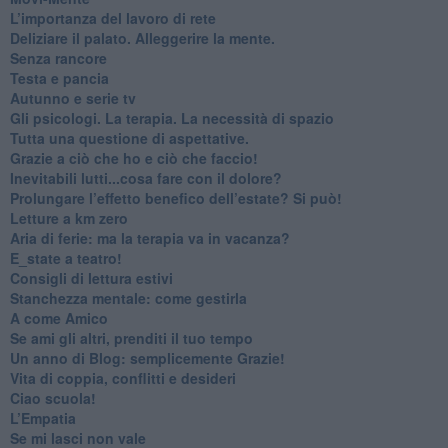
​L’importanza del lavoro di rete
​Deliziare il palato. Alleggerire la mente.
​Senza rancore
​Testa e pancia
​Autunno e serie tv
​Gli psicologi. La terapia. La necessità di spazio
​Tutta una questione di aspettative.
​Grazie a ciò che ho e ciò che faccio!
​Inevitabili lutti...cosa fare con il dolore?
Prolungare l’effetto benefico dell’estate? Si può!
​Letture a km zero
​Aria di ferie: ma la terapia va in vacanza?
​E_state a teatro!
​Consigli di lettura estivi
​Stanchezza mentale: come gestirla
​A come Amico
​Se ami gli altri, prenditi il tuo tempo
​Un anno di Blog: semplicemente Grazie!
​Vita di coppia, conflitti e desideri
​Ciao scuola!
​L’Empatia
​Se mi lasci non vale