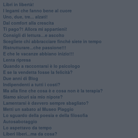
​Libri in libertà!
​I legami che fanno bene al cuore
Uno, due, tre... alzati!​
​Dal comfort alla crescita
​Ti pago?! Allora mi appartieni!​
​Consigli di lettura…e ascolto
​Scegliete chi abbracciare finché siete in tempo
​Ristrutturare...che passione!!!
​E che le vacanze abbiano inizio!!!
​Lenta ripresa
​Quando a raccontarsi è lo psicologo
​E se la vendetta fosse la felicità?
​Due anni di Blog
​Indipendenti a tutti i costi?
​Ma alla fine che cosa è e cosa non è la terapia?
​Siamo sicuri sia mio nipote?
​Lamentarsi è davvero sempre sbagliato?
​Metti un sabato al Museo Piaggio
​Lo sguardo della poesia e della filosofia
Autosabotaggio
​Lo aspettavo da tempo
​Liberi liberi...ma da cosa?