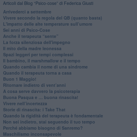
Articoli dal Blog “Psico-cose” di Federica Giusti
​Arrivederci a settembre
​Vivere secondo la regola del QB (quanto basta)
​L'impatto delle alte temperature sull’umore
Sei anni di Psico-Cose
​Anche il terapeuta “sente”
​La forza silenziosa dell'impegno
​Il mito della madre leonessa
Spazi leggeri per tempi complessi
Il bambino, il marshmallow e il tempo
​Quando cambia il nome di una sindrome
​Quando il terapeuta torna a casa
​Buon 1 Maggio!
Ritornare indietro di vent’anni
​A cosa serve davvero la psicoterapia
​Buona Pasqua e … buona rinascita!
​Vivere nell’incertezza
​Storie di rinascita: i Take That
​Quando la rigidità del terapeuta è fondamentale
​Non sei indietro, stai seguendo il tuo tempo
​Perché abbiamo bisogno di Sanremo?
​Maschilismo inconsapevole