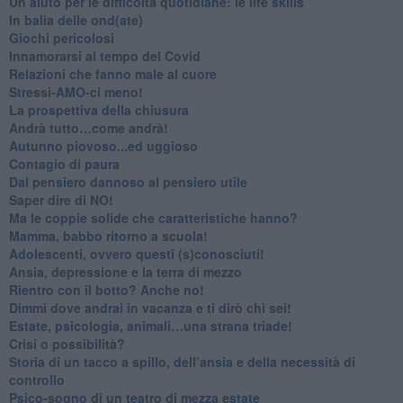
Un aiuto per le difficoltà quotidiane: le life skills
​In balia delle ond(ate)
Giochi pericolosi
Innamorarsi al tempo del Covid
​Relazioni che fanno male al cuore
​Stressi-AMO-ci meno!
​La prospettiva della chiusura
​Andrà tutto…come andrà!
Autunno piovoso...ed uggioso
​Contagio di paura
​Dal pensiero dannoso al pensiero utile
​Saper dire di NO!
​Ma le coppie solide che caratteristiche hanno?
​Mamma, babbo ritorno a scuola!
Adolescenti, ovvero questi (s)conosciuti!
Ansia, depressione e la terra di mezzo
​Rientro con il botto? Anche no!
Dimmi dove andrai in vacanza e ti dirò chi sei!
​Estate, psicologia, animali…una strana triade!
​Crisi o possibilità?
​Storia di un tacco a spillo, dell’ansia e della necessità di
controllo
​Psico-sogno di un teatro di mezza estate