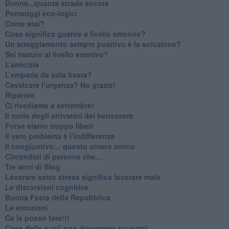
Donne...quanta strada ancora
​Pomeriggi eco-logici
​Come stai?
Cosa significa guarire a livello emotivo?
​Un atteggiamento sempre positivo è la soluzione?
​Sei maturo al livello emotivo?
​L’amicizia
​L’empatia da sola basta?
​Cavalcare l’urgenza? No grazie!
Ripartire
​Ci rivediamo a settembre!
​Il ruolo degli attivatori del benessere
​Forse siamo troppo liberi
​Il vero problema è l’indifferenza
​Il congiuntivo… questo strano amico
​Circondati di persone che…
​Tre anni di Blog
​Lavorare sotto stress significa lavorare male
​Le distorsioni cognitive
​Buona Festa della Repubblica
Le emozioni
​Ce la posso fare!!!
​Cose delle quali non dovremmo scusarci