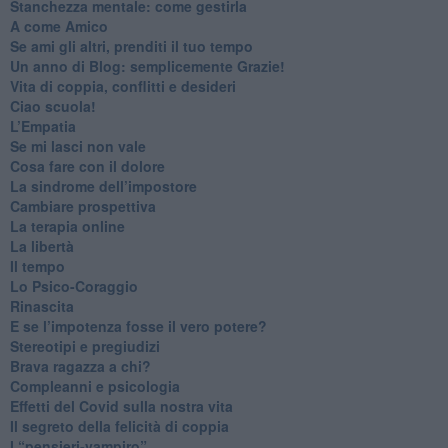
​Stanchezza mentale: come gestirla
​A come Amico
​Se ami gli altri, prenditi il tuo tempo
​Un anno di Blog: semplicemente Grazie!
​Vita di coppia, conflitti e desideri
​Ciao scuola!
​L’Empatia
​Se mi lasci non vale
Cosa fare con il dolore
​La sindrome dell’impostore
​Cambiare prospettiva
La terapia online
La libertà
​Il tempo
​Lo Psico-Coraggio
Rinascita
​E se l’impotenza fosse il vero potere?
Stereotipi e pregiudizi
​Brava ragazza a chi?
​Compleanni e psicologia
Effetti del Covid sulla nostra vita
Il segreto della felicità di coppia
​I “pensieri-vampiro”