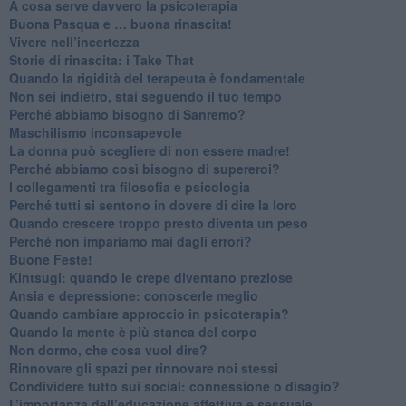
​A cosa serve davvero la psicoterapia
​Buona Pasqua e … buona rinascita!
​Vivere nell’incertezza
​Storie di rinascita: i Take That
​Quando la rigidità del terapeuta è fondamentale
​Non sei indietro, stai seguendo il tuo tempo
​Perché abbiamo bisogno di Sanremo?
​Maschilismo inconsapevole
​La donna può scegliere di non essere madre!
​Perché abbiamo così bisogno di supereroi?
​I collegamenti tra filosofia e psicologia
​Perché tutti si sentono in dovere di dire la loro
​Quando crescere troppo presto diventa un peso
​Perché non impariamo mai dagli errori?
​Buone Feste!
​Kintsugi: quando le crepe diventano preziose
Ansia e depressione: conoscerle meglio
Quando cambiare approccio in psicoterapia?
​Quando la mente è più stanca del corpo
Non dormo, che cosa vuol dire?
​Rinnovare gli spazi per rinnovare noi stessi
​Condividere tutto sui social: connessione o disagio?
​L’importanza dell’educazione affettiva e sessuale