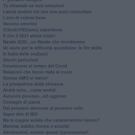
​Tu chiamale se vuoi emozioni
​Lascia andare ciò che non puoi controllare
L’arte di volersi bene
​Vaccino emotivo
CO(ndi)VID(iamo) esperienze
​E che il 2021 abbia inizio!
​Natale 2020…un Natale che ricorderemo
Un aiuto per le difficoltà quotidiane: le life skills
​In balia delle ond(ate)
Giochi pericolosi
Innamorarsi al tempo del Covid
​Relazioni che fanno male al cuore
​Stressi-AMO-ci meno!
​La prospettiva della chiusura
​Andrà tutto…come andrà!
Autunno piovoso...ed uggioso
​Contagio di paura
​Dal pensiero dannoso al pensiero utile
​Saper dire di NO!
​Ma le coppie solide che caratteristiche hanno?
​Mamma, babbo ritorno a scuola!
Adolescenti, ovvero questi (s)conosciuti!