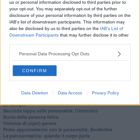
us or personal information disclosed to third parties prior to
​Vespa che passione!
your opt-out. You may separately opt-out of the further
​Lasciate ai vostri figli il diritto di piangere
disclosure of your personal information by third parties on the
​Parole d’amore regalate al vento
IAB’s list of downstream participants. This information may
​Essere genitori di un adolescente
also be disclosed by us to third parties on the
IAB’s List of
​Saper pazientare
Downstream Participants
that may further disclose it to other
​Giornata del Fiocchetto Lilla
​Venerdì emozionalmente sostenibile
third parties.
Ma ti ascolti?
Contornati di persone che…
Personal Data Processing Opt Outs
Non dare niente per scontato
Che cos’è la dipendenza affettiva?
CONFIRM
Quarta tappa nelle personalità: il narcisista
​Nuovi arrivi!
​Iniziamo l’anno con il piede giusto
​Terza tappa nelle personalità: l’antisociale
Data Deletion
Data Access
Privacy Policy
​Avvicinandoci a Natale 2023
Le famiglie
Seconda tappa nelle personalità: l’istrionico
​Storia della persona felice
Violenze di (ogni) genere
​Primo appuntamento con le personalità: Borderline
La psicosomatica: quando il corpo parla