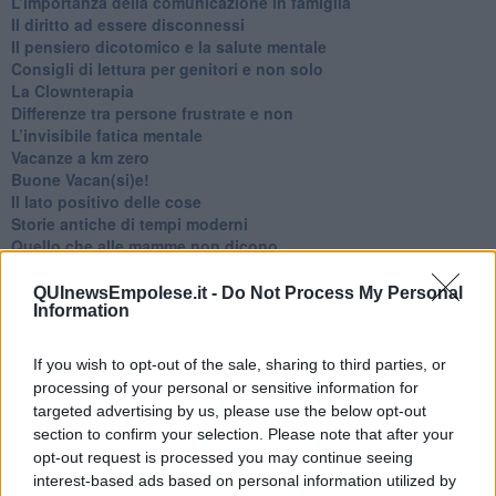
​L’importanza della comunicazione in famiglia
​Il diritto ad essere disconnessi
​Il pensiero dicotomico e la salute mentale
​Consigli di lettura per genitori e non solo
​La Clownterapia
​Differenze tra persone frustrate e non
L’invisibile fatica mentale
Vacanze a km zero
​Buone Vacan(si)e!
​Il lato positivo delle cose
​Storie antiche di tempi moderni
​Quello che alle mamme non dicono
Adultescenza
Homo imbecillis
QUInewsEmpolese.it -
Do Not Process My Personal
Information
​4 anni di Blog
Quando il silenzio è aggressivo
​Il passato, questo conosciuto!
If you wish to opt-out of the sale, sharing to third parties, or
​Clima ballerino e sbalzi d’umore
processing of your personal or sensitive information for
La maternità
targeted advertising by us, please use the below opt-out
​L’uomo o l’orso?
section to confirm your selection. Please note that after your
Non hanno un amico a teatro​
opt-out request is processed you may continue seeing
​Tutta una questione di rispetto
interest-based ads based on personal information utilized by
​Cose che ci esauriscono