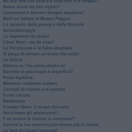
​Ma alla fine che cosa è e cosa non è la terapia?
​Siamo sicuri sia mio nipote?
​Lamentarsi è davvero sempre sbagliato?
​Metti un sabato al Museo Piaggio
​Lo sguardo della poesia e della filosofia
Autosabotaggio
​Lo aspettavo da tempo
​Liberi liberi...ma da cosa?
​La Principessa e la fiaba sbagliata
Si prega di entrare un’ansia alla volta!
​La felicità
​Ebbene sì, l’ho preso anche io!
​Davvero la psicologia è superflua?
Paure legittime
​Memento celebrare semper
​Consigli di visione e di ascolto
​Il velo oscuro
Resistenza
​Il tempo libero. Il tempo ritrovato.
Ascoltiamo gli adolescenti !
​E se invece di iniziare tu smettessi?
​Ascolta le tue emozioni per essere più in forma!
​La lista dei buoni propositi