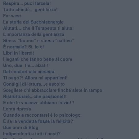
​Respira... puoi farcela!
​Tutto chiede... gentilezza!
​Far west
​La storia dei Succhiaenergie
​Aiutati….che il Terapeuta ti aiuta!
​L’importanza della gentilezza
​Stress “buono” e stress “cattivo”
​È normale? Sì, lo è!
​Libri in libertà!
​I legami che fanno bene al cuore
Uno, due, tre... alzati!​
​Dal comfort alla crescita
​Ti pago?! Allora mi appartieni!​
​Consigli di lettura…e ascolto
​Scegliete chi abbracciare finché siete in tempo
​Ristrutturare...che passione!!!
​E che le vacanze abbiano inizio!!!
​Lenta ripresa
​Quando a raccontarsi è lo psicologo
​E se la vendetta fosse la felicità?
​Due anni di Blog
​Indipendenti a tutti i costi?