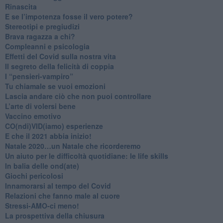
Rinascita
​E se l’impotenza fosse il vero potere?
Stereotipi e pregiudizi
​Brava ragazza a chi?
​Compleanni e psicologia
Effetti del Covid sulla nostra vita
Il segreto della felicità di coppia
​I “pensieri-vampiro”
​Tu chiamale se vuoi emozioni
​Lascia andare ciò che non puoi controllare
L’arte di volersi bene
​Vaccino emotivo
CO(ndi)VID(iamo) esperienze
​E che il 2021 abbia inizio!
​Natale 2020…un Natale che ricorderemo
Un aiuto per le difficoltà quotidiane: le life skills
​In balia delle ond(ate)
Giochi pericolosi
Innamorarsi al tempo del Covid
​Relazioni che fanno male al cuore
​Stressi-AMO-ci meno!
​La prospettiva della chiusura