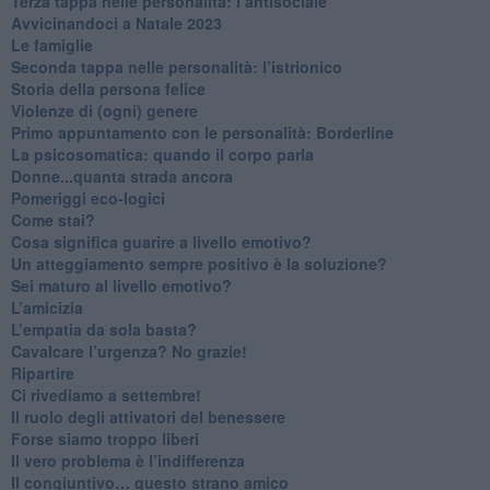
​Terza tappa nelle personalità: l’antisociale
​Avvicinandoci a Natale 2023
Le famiglie
Seconda tappa nelle personalità: l’istrionico
​Storia della persona felice
Violenze di (ogni) genere
​Primo appuntamento con le personalità: Borderline
La psicosomatica: quando il corpo parla
Donne...quanta strada ancora
​Pomeriggi eco-logici
​Come stai?
Cosa significa guarire a livello emotivo?
​Un atteggiamento sempre positivo è la soluzione?
​Sei maturo al livello emotivo?
​L’amicizia
​L’empatia da sola basta?
​Cavalcare l’urgenza? No grazie!
Ripartire
​Ci rivediamo a settembre!
​Il ruolo degli attivatori del benessere
​Forse siamo troppo liberi
​Il vero problema è l’indifferenza
​Il congiuntivo… questo strano amico