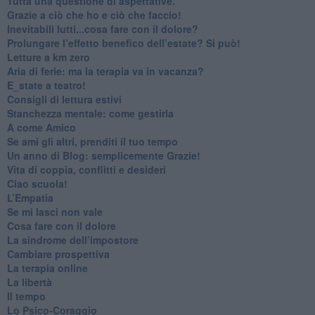
​Tutta una questione di aspettative.
​Grazie a ciò che ho e ciò che faccio!
​Inevitabili lutti...cosa fare con il dolore?
Prolungare l’effetto benefico dell’estate? Si può!
​Letture a km zero
​Aria di ferie: ma la terapia va in vacanza?
​E_state a teatro!
​Consigli di lettura estivi
​Stanchezza mentale: come gestirla
​A come Amico
​Se ami gli altri, prenditi il tuo tempo
​Un anno di Blog: semplicemente Grazie!
​Vita di coppia, conflitti e desideri
​Ciao scuola!
​L’Empatia
​Se mi lasci non vale
Cosa fare con il dolore
​La sindrome dell’impostore
​Cambiare prospettiva
La terapia online
La libertà
​Il tempo
​Lo Psico-Coraggio