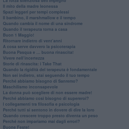
​La forza silenziosa dell'impegno
​Il mito della madre leonessa
Spazi leggeri per tempi complessi
Il bambino, il marshmallow e il tempo
​Quando cambia il nome di una sindrome
​Quando il terapeuta torna a casa
​Buon 1 Maggio!
Ritornare indietro di vent’anni
​A cosa serve davvero la psicoterapia
​Buona Pasqua e … buona rinascita!
​Vivere nell’incertezza
​Storie di rinascita: i Take That
​Quando la rigidità del terapeuta è fondamentale
​Non sei indietro, stai seguendo il tuo tempo
​Perché abbiamo bisogno di Sanremo?
​Maschilismo inconsapevole
​La donna può scegliere di non essere madre!
​Perché abbiamo così bisogno di supereroi?
​I collegamenti tra filosofia e psicologia
​Perché tutti si sentono in dovere di dire la loro
​Quando crescere troppo presto diventa un peso
​Perché non impariamo mai dagli errori?
​Buone Feste!