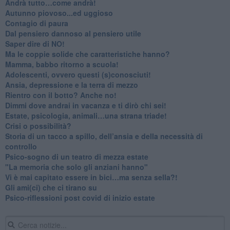
​Andrà tutto…come andrà!
Autunno piovoso...ed uggioso
​Contagio di paura
​Dal pensiero dannoso al pensiero utile
​Saper dire di NO!
​Ma le coppie solide che caratteristiche hanno?
​Mamma, babbo ritorno a scuola!
Adolescenti, ovvero questi (s)conosciuti!
Ansia, depressione e la terra di mezzo
​Rientro con il botto? Anche no!
Dimmi dove andrai in vacanza e ti dirò chi sei!
​Estate, psicologia, animali…una strana triade!
​Crisi o possibilità?
​Storia di un tacco a spillo, dell’ansia e della necessità di
controllo
​Psico-sogno di un teatro di mezza estate
"La memoria che solo gli anziani hanno"
​Vi è mai capitato essere in bici…ma senza sella?!
​Gli ami(ci) che ci tirano su
Psico-riflessioni post covid di inizio estate