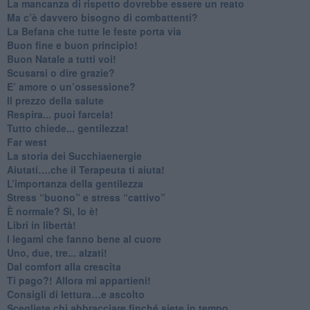
​La mancanza di rispetto dovrebbe essere un reato
​Ma c’è davvero bisogno di combattenti?
​La Befana che tutte le feste porta via
Buon fine e buon principio!
​Buon Natale a tutti voi!
​Scusarsi o dire grazie?
​E’ amore o un’ossessione?
​Il prezzo della salute
​Respira... puoi farcela!
​Tutto chiede... gentilezza!
​Far west
​La storia dei Succhiaenergie
​Aiutati….che il Terapeuta ti aiuta!
​L’importanza della gentilezza
​Stress “buono” e stress “cattivo”
​È normale? Sì, lo è!
​Libri in libertà!
​I legami che fanno bene al cuore
Uno, due, tre... alzati!​
​Dal comfort alla crescita
​Ti pago?! Allora mi appartieni!​
​Consigli di lettura…e ascolto
​Scegliete chi abbracciare finché siete in tempo