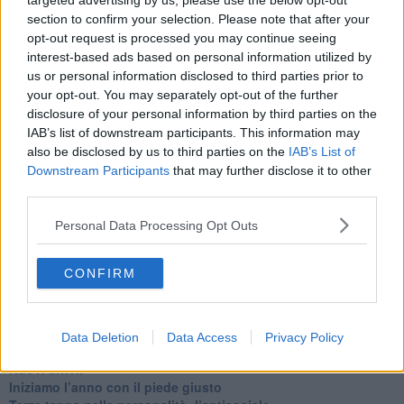
targeted advertising by us, please use the below opt-out
Quando il silenzio è aggressivo
section to confirm your selection. Please note that after your
​Il passato, questo conosciuto!
opt-out request is processed you may continue seeing
​Clima ballerino e sbalzi d’umore
interest-based ads based on personal information utilized by
La maternità
us or personal information disclosed to third parties prior to
​L’uomo o l’orso?
your opt-out. You may separately opt-out of the further
Non hanno un amico a teatro​
disclosure of your personal information by third parties on the
​Tutta una questione di rispetto
​Cose che ci esauriscono
IAB’s list of downstream participants. This information may
​Vespa che passione!
also be disclosed by us to third parties on the
IAB’s List of
​Lasciate ai vostri figli il diritto di piangere
Downstream Participants
that may further disclose it to other
​Parole d’amore regalate al vento
third parties.
​Essere genitori di un adolescente
​Saper pazientare
Personal Data Processing Opt Outs
​Giornata del Fiocchetto Lilla
​Venerdì emozionalmente sostenibile
CONFIRM
Ma ti ascolti?
Contornati di persone che…
Non dare niente per scontato
Che cos’è la dipendenza affettiva?
Data Deletion
Data Access
Privacy Policy
Quarta tappa nelle personalità: il narcisista
​Nuovi arrivi!
​Iniziamo l’anno con il piede giusto