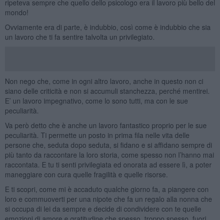
ripeteva sempre che quello dello psicologo era il lavoro più bello del
mondo!
Ovviamente era di parte, è indubbio, così come è indubbio che sia
un lavoro che ti fa sentire talvolta un privilegiato.
Non nego che, come in ogni altro lavoro, anche in questo non ci
siano delle criticità e non si accumuli stanchezza, perché mentirei.
E’ un lavoro impegnativo, come lo sono tutti, ma con le sue
peculiarità.
Va però detto che è anche un lavoro fantastico proprio per le sue
peculiarità. Ti permette un posto in prima fila nelle vita delle
persone che, seduta dopo seduta, si fidano e si affidano sempre di
più tanto da raccontare la loro storia, come spesso non l’hanno mai
raccontata. E tu ti senti privilegiata ed onorata ad essere lì, a poter
maneggiare con cura quelle fragilità e quelle risorse.
E ti scopri, come mi è accaduto qualche giorno fa, a piangere con
loro e commuoverti per una nipote che fa un regalo alla nonna che
si occupa di lei da sempre e decide di condividere con te quelle
emozioni di amore e gratitudine che spesso, troppo spesso, fuori