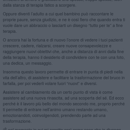
dalla stanza di terapia fatico a scorgere.
Oppure diventi l’adulto a cui quel bambino può raccontare le
proprie paure, senza giudizio, e ne è così fiero che quando entra ti
vuole dare un abbraccio o lasciarti un disegno “tutto per te” a fine
terapia.
O ancora hai la fortuna e di nuovo l’onore di vedere i tuoi pazienti
crescere, cadere, rialzarsi, creare nuove consapevolezze e
raggiungere nuovi obiettivi che, anche a distanza di anni dalla fine
della terapia, hanno il desiderio di condividere con te con una foto,
una dedica, un messaggio.
Insomma questo lavoro permette di entrare in punta di piedi nella
vita dell’altro, di assistere e facilitare la trasformazione del bruco in
farfalla, per poi vederli volare fuori “nuovi” e diversi.
Assistere al cambiamento da un certo punto di vista è come
assistere ad una nuova rinascita, ad una scoperta del sé. Ed ecco
perché è il lavoro più bello del mondo secondo me, proprio perché
ti permette di entrare nell’animo umano restando umano,
emozionandoti, coinvolgendoti, prendendo parte ad una
trasformazione.
“È nel momento in cui mi accetto così come sono che io divengo