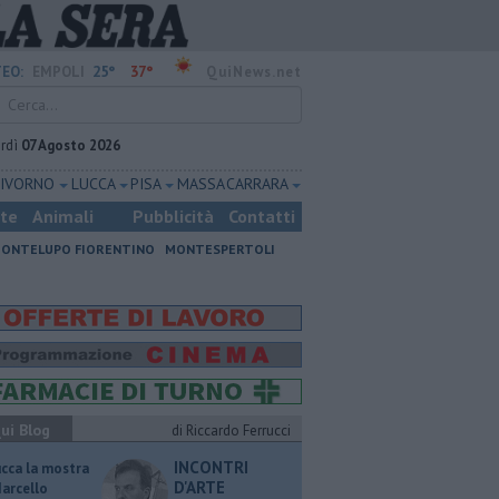
25°
37°
EO:
EMPOLI
QuiNews.net
rdì
07 Agosto 2026
LIVORNO
LUCCA
PISA
MASSA CARRARA
ste
Animali
Pubblicità
Contatti
ONTELUPO FIORENTINO
MONTESPERTOLI
ui Blog
di Riccardo Ferrucci
INCONTRI
ucca la mostra
D'ARTE
Marcello