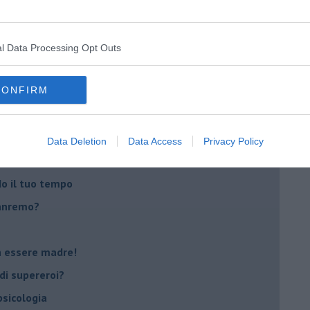
casa
i
l Data Processing Opt Outs
oterapia
CONFIRM
scita!
t
Data Deletion
Data Access
Privacy Policy
peuta è fondamentale
do il tuo tempo
Sanremo?
on essere madre!
di supereroi?
 psicologia