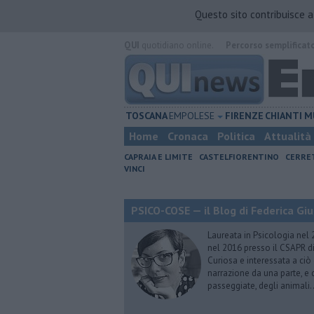
Questo sito contribuisce 
QUI
quotidiano online.
Percorso semplificat
TOSCANA
EMPOLESE
FIRENZE
CHIANTI
M
Home
Cronaca
Politica
Attualità
CAPRAIA E LIMITE
CASTELFIORENTINO
CERRE
VINCI
PSICO-COSE — il Blog di Federica Giu
Laureata in Psicologia nel 
nel 2016 presso il CSAPR di
Curiosa e interessata a ciò
narrazione da una parte, e d
passeggiate, degli animali…