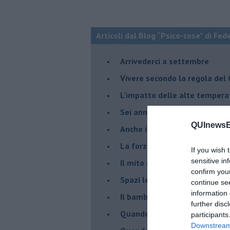
Articoli dal Blog “Psico-cose” di Fed
​Arrivederci a settembre
​Vivere secondo la regola del
​L'impatto delle alte tempera
Sei anni di Psico-Cose
QUInewsE
​Anche il terapeuta “sente”
​La forza silenziosa dell'imp
If you wish 
sensitive in
​Il mito della madre leonessa
confirm you
Spazi leggeri per tempi comp
continue se
information 
Il bambino, il marshmallow e
further disc
​Quando cambia il nome di u
participants
Downstream 