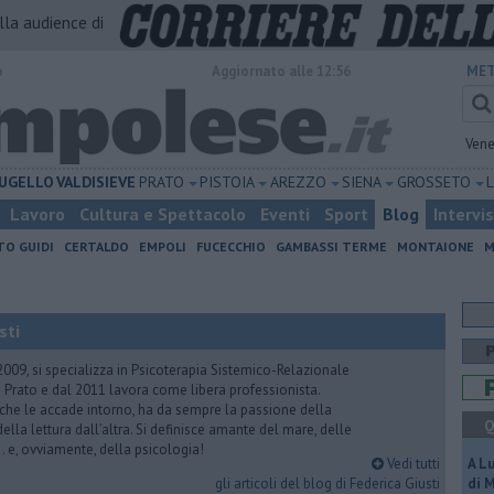
alla audience di
o
Aggiornato alle 12:56
MET
Vene
UGELLO
VALDISIEVE
PRATO
PISTOIA
AREZZO
SIENA
GROSSETO
Lavoro
Cultura e Spettacolo
Eventi
Sport
Blog
Intervi
TO GUIDI
CERTALDO
EMPOLI
FUCECCHIO
GAMBASSI TERME
MONTAIONE
M
sti
2009, si specializza in Psicoterapia Sistemico-Relazionale
 Prato e dal 2011 lavora come libera professionista.
 che le accade intorno, ha da sempre la passione della
Q
ella lettura dall’altra. Si definisce amante del mare, delle
 e, ovviamente, della psicologia!
Vedi tutti
A L
gli articoli del blog di Federica Giusti
di 