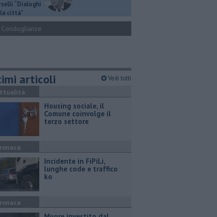
selli “Dialoghi
la città"
Condoglianze
imi articoli
Vedi tutti
ttualità
​Housing sociale, il
Comune coinvolge il
terzo settore
ronaca
Incidente in FiPiLi,
lunghe code e traffico
ko
ronaca
Muore investito dal