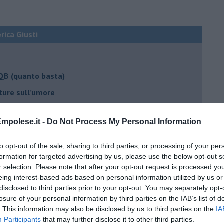
erica Giusti
 QB (quanto basta)
ture sull’umore
mpolese.it -
Do Not Process My Personal Information
egno
to opt-out of the sale, sharing to third parties, or processing of your per
formation for targeted advertising by us, please use the below opt-out s
r selection. Please note that after your opt-out request is processed y
lessi
eing interest-based ads based on personal information utilized by us or
disclosed to third parties prior to your opt-out. You may separately opt-
 il tempo
losure of your personal information by third parties on the IAB’s list of
na sindrome
. This information may also be disclosed by us to third parties on the
IA
Participants
that may further disclose it to other third parties.