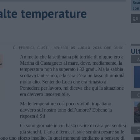
Scar
 alte temperature
con 
QUI
DI FEDERICA GIUSTI - VENERDÌ
03 LUGLIO 2026
ORE 08:00
Ult
Ammetto che la settimana più torrida di giugno ero a
A
Marina di Castagneto al mare, dove, mediamente, la
temperatura non ha superato i 32 gradi. Ma la sabbia
scottava tantissimo, e la sera c’era un tasso di umidità
molto alto. Sentendo Luca che era rimasto a
Pontedera per lavoro, mi diceva che qui la situazione
era davvero insostenibile.
C
Ma le temperature così poco vivibili impattano
davvero sul nostro tono dell’umore? Ebbene la
risposta è Si!
Ci sono giornate in cui basta uscire di casa per sentirsi
C
già stanchi. L'aria è ferma, il sole sembra pesare sulle
edono uno sforzo insolito. In quei momenti tendiamo a pensare di