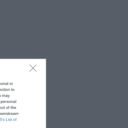
sonal or
ection to
ou may
 personal
out of the
 downstream
B’s List of