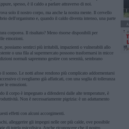
ure, spesso, è il caldo a parlare attraverso di noi.
va solo il nostro corpo, ma anche la nostra mente. Il cervello
brio dell'organismo e, quando il caldo diventa intenso, una parte
A
tura corporea. Il risultato? Meno risorse disponibili per
elle emozioni.
, possiamo sentirci più irritabili, impazienti o vulnerabili allo
istente o una fila al supermercato possono trasformarsi in micce
ondizioni normali sapremmo gestire con serenità, sembrano
so il sonno. Le notti afose rendono più complicato addormentarsi
uccessivo ci svegliamo già affaticati, con una soglia di tolleranza
are le emozioni.
o il corpo è impegnato a difendersi dalle alte temperature, è
roduttività. Non è necessariamente pigrizia: è un adattamento
esti effetti con alcuni accorgimenti.
schi, alleggerire gli impegni nelle ore più calde, ove possibile
ie di tutela psicofisica. Anche riconoscere che il nostro