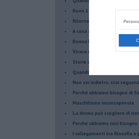
​Quando il terapeuta torna a 
​Buon 1 Maggio!
Ritornare indietro di vent’ann
Persona
​A cosa serve davvero la psic
​Buona Pasqua e … buona rina
​Vivere nell’incertezza
​Storie di rinascita: i Take Tha
​Quando la rigidità del tera
​Non sei indietro, stai seguen
​Perché abbiamo bisogno di 
​Maschilismo inconsapevole
​La donna può scegliere di n
​Perché abbiamo così bisogno 
​I collegamenti tra filosofia e