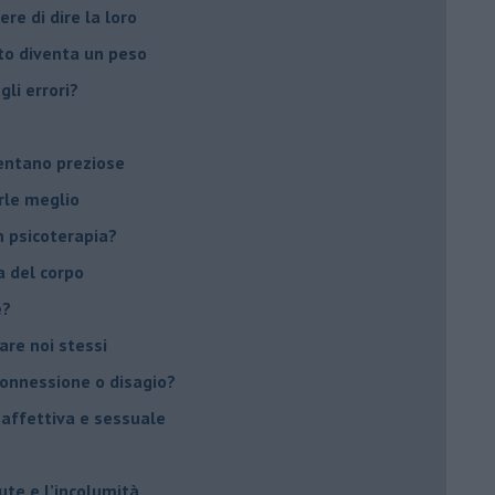
ere di dire la loro
to diventa un peso
li errori?
ventano preziose
rle meglio
 psicoterapia?
a del corpo
e?
vare noi stessi
 connessione o disagio?
 affettiva e sessuale
ute e l’incolumità