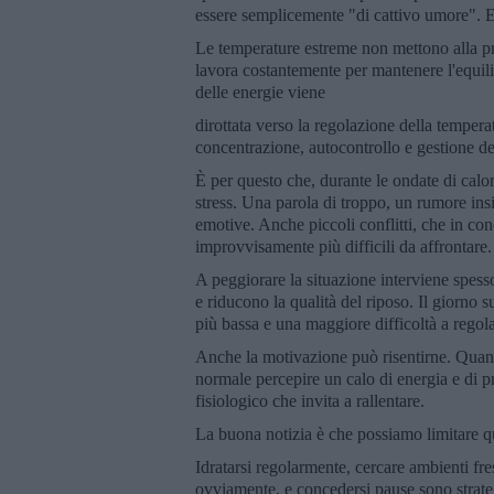
essere semplicemente "di cattivo umore". Epp
Le temperature estreme non mettono alla pro
lavora costantemente per mantenere l'equili
delle energie viene
dirottata verso la regolazione della tempera
concentrazione, autocontrollo e gestione d
È per questo che, durante le ondate di calore
stress. Una parola di troppo, un rumore ins
emotive. Anche piccoli conflitti, che in c
improvvisamente più difficili da affrontare.
A peggiorare la situazione interviene spes
e riducono la qualità del riposo. Il giorno s
più bassa e una maggiore difficoltà a regol
Anche la motivazione può risentirne. Quand
normale percepire un calo di energia e di p
fisiologico che invita a rallentare.
La buona notizia è che possiamo limitare qu
Idratarsi regolarmente, cercare ambienti fre
ovviamente, e concedersi pause sono strateg