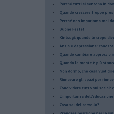
​Perché tutti si sentono in dov
​Quando crescere troppo pres
​Perché non impariamo mai dag
​Buone Feste!
​Kintsugi: quando le crepe di
Ansia e depressione: conosce
Quando cambiare approccio in
​Quando la mente è più stanc
Non dormo, che cosa vuol dir
​Rinnovare gli spazi per rinno
​Condividere tutto sui social:
​L’importanza dell’educazione
​Cosa sai del cervello?
Prendere posizione per la sal