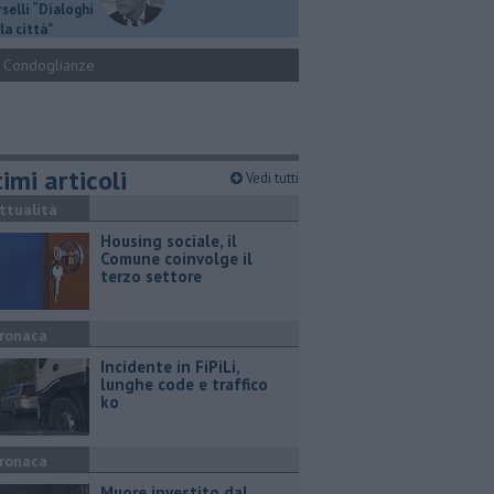
selli “Dialoghi
la città"
Condoglianze
imi articoli
Vedi tutti
ttualità
​Housing sociale, il
Comune coinvolge il
terzo settore
ronaca
Incidente in FiPiLi,
lunghe code e traffico
ko
ronaca
Muore investito dal