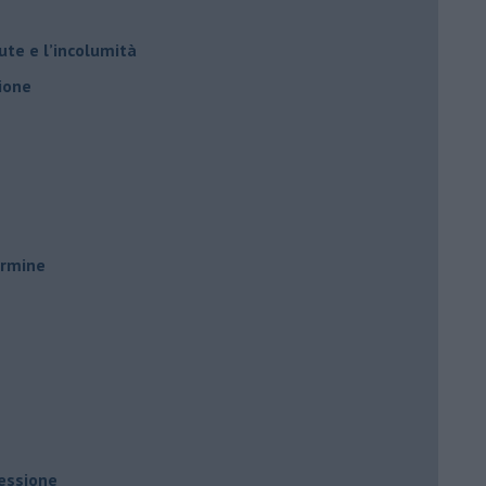
ute e l’incolumità
ione
ermine
ressione