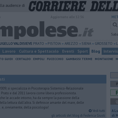
alla audience di
o
Aggiornato alle 12:56
MET
Sab
UGELLO
VALDISIEVE
PRATO
PISTOIA
AREZZO
SIENA
GROSSETO
Lavoro
Cultura e Spettacolo
Eventi
Sport
Blog
Intervi
TO GUIDI
CERTALDO
EMPOLI
FUCECCHIO
GAMBASSI TERME
MONTAIONE
M
sti
2009, si specializza in Psicoterapia Sistemico-Relazionale
 Prato e dal 2011 lavora come libera professionista.
 che le accade intorno, ha da sempre la passione della
Q
ella lettura dall’altra. Si definisce amante del mare, delle
 e, ovviamente, della psicologia!
Vedi tutti
A L
gli articoli del blog di Federica Giusti
di 