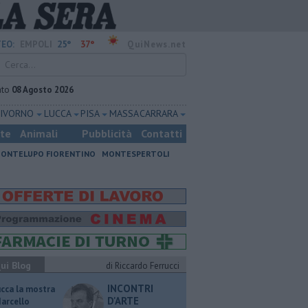
25°
37°
EO:
EMPOLI
QuiNews.net
ato
08 Agosto 2026
LIVORNO
LUCCA
PISA
MASSA CARRARA
ste
Animali
Pubblicità
Contatti
ONTELUPO FIORENTINO
MONTESPERTOLI
ui Blog
di Riccardo Ferrucci
INCONTRI
ucca la mostra
D'ARTE
Marcello