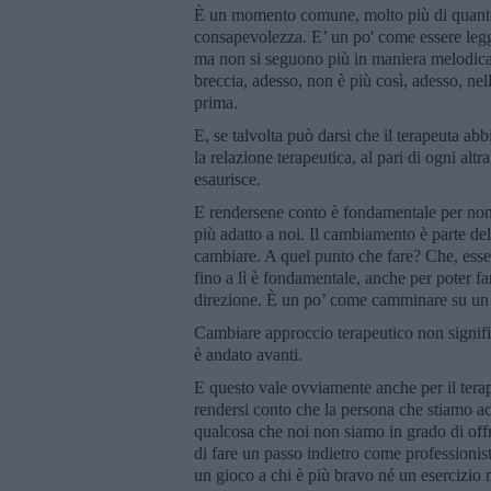
È un momento comune, molto più di quanto 
consapevolezza. E’ un po' come essere le
ma non si seguono più in maniera melodica.
breccia, adesso, non è più così, adesso, nell
prima.
E, se talvolta può darsi che il terapeuta ab
la relazione terapeutica, al pari di ogni altr
esaurisce.
E rendersene conto è fondamentale per non 
più adatto a noi. Il cambiamento è parte del
cambiare. A quel punto che fare? Che, essere
fino a lì è fondamentale, anche per poter f
direzione. È un po’ come camminare su un 
Cambiare approccio terapeutico non signific
è andato avanti.
E questo vale ovviamente anche per il terape
rendersi conto che la persona che stiamo a
qualcosa che noi non siamo in grado di offri
di fare un passo indietro come professionist
un gioco a chi è più bravo né un esercizio na