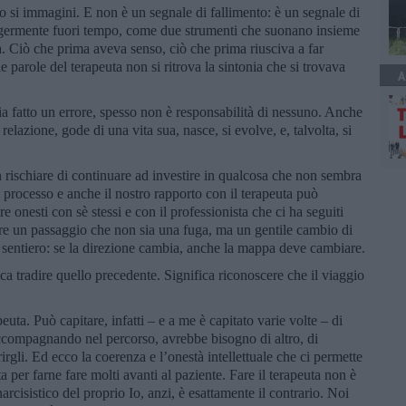
si immagini. E non è un segnale di fallimento: è un segnale di
ggermente fuori tempo, come due strumenti che suonano insieme
 Ciò che prima aveva senso, ciò che prima riusciva a far
e parole del terapeuta non si ritrova la sintonia che si trovava
A
bia fatto un errore, spesso non è responsabilità di nessuno. Anche
a relazione, gode di una vita sua, nasce, si evolve, e, talvolta, si
rischiare di continuare ad investire in qualcosa che non sembra
 processo e anche il nostro rapporto con il terapeuta può
 onesti con sè stessi e con il professionista che ci ha seguiti
are un passaggio che non sia una fuga, ma un gentile cambio di
sentiero: se la direzione cambia, anche la mappa deve cambiare.
a tradire quello precedente. Significa riconoscere che il viaggio
uta. Può capitare, infatti – e a me è capitato varie volte – di
ccompagnando nel percorso, avrebbe bisogno di altro, di
rgli. Ed ecco la coerenza e l’onestà intellettuale che ci permette
a per farne fare molti avanti al paziente. Fare il terapeuta non è
rcisistico del proprio Io, anzi, è esattamente il contrario. Noi