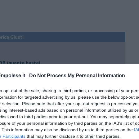
erica Giusti
 QB (quanto basta)
ture sull’umore
mpolese.it -
Do Not Process My Personal Information
to opt-out of the sale, sharing to third parties, or processing of your per
formation for targeted advertising by us, please use the below opt-out s
egno
r selection. Please note that after your opt-out request is processed y
eing interest-based ads based on personal information utilized by us or
disclosed to third parties prior to your opt-out. You may separately opt-
losure of your personal information by third parties on the IAB’s list of
lessi
. This information may also be disclosed by us to third parties on the
IA
 il tempo
Participants
that may further disclose it to other third parties.