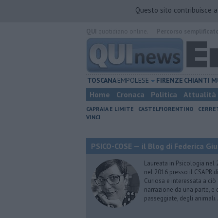
Questo sito contribuisce 
QUI
quotidiano online.
Percorso semplificat
TOSCANA
EMPOLESE
FIRENZE
CHIANTI
M
Home
Cronaca
Politica
Attualità
CAPRAIA E LIMITE
CASTELFIORENTINO
CERRE
VINCI
PSICO-COSE — il Blog di Federica Giu
Laureata in Psicologia nel 
nel 2016 presso il CSAPR di
Curiosa e interessata a ciò
narrazione da una parte, e d
passeggiate, degli animali…