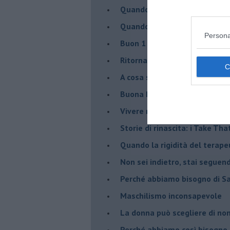
​Quando cambia il nome di u
​Quando il terapeuta torna a 
Persona
​Buon 1 Maggio!
Ritornare indietro di vent’ann
​A cosa serve davvero la psic
​Buona Pasqua e … buona rina
​Vivere nell’incertezza
​Storie di rinascita: i Take Tha
​Quando la rigidità del tera
​Non sei indietro, stai seguen
​Perché abbiamo bisogno di 
​Maschilismo inconsapevole
​La donna può scegliere di n
​Perché abbiamo così bisogno 