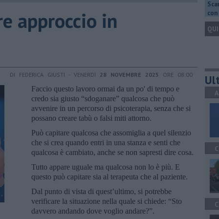
Scar
e approccio in
con 
QUI
DI FEDERICA GIUSTI - VENERDÌ
28 NOVEMBRE 2025
ORE 08:00
Ult
Faccio questo lavoro ormai da un po' di tempo e
A
credo sia giusto “sdoganare” qualcosa che può
avvenire in un percorso di psicoterapia, senza che si
possano creare tabù o falsi miti attorno.
Può capitare qualcosa che assomiglia a quel silenzio
che si crea quando entri in una stanza e senti che
C
qualcosa è cambiato, anche se non sapresti dire cosa.
Tutto appare uguale ma qualcosa non lo è più. E
questo può capitare sia al terapeuta che al paziente.
Dal punto di vista di quest’ultimo, si potrebbe
verificare la situazione nella quale si chiede: “Sto
C
davvero andando dove voglio andare?”.