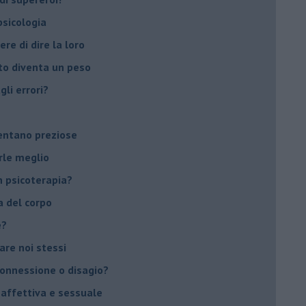
 psicologia
ere di dire la loro
to diventa un peso
li errori?
ventano preziose
rle meglio
 psicoterapia?
a del corpo
e?
vare noi stessi
 connessione o disagio?
 affettiva e sessuale