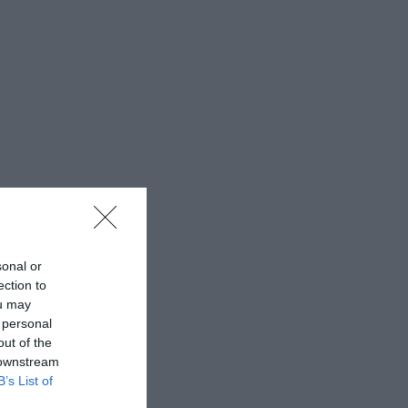
sonal or
ection to
ou may
 personal
out of the
 downstream
B’s List of