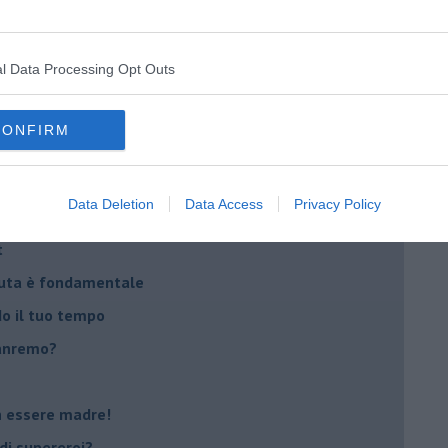
na sindrome
casa
l Data Processing Opt Outs
i
CONFIRM
oterapia
scita!
Data Deletion
Data Access
Privacy Policy
t
peuta è fondamentale
do il tuo tempo
Sanremo?
on essere madre!
di supereroi?