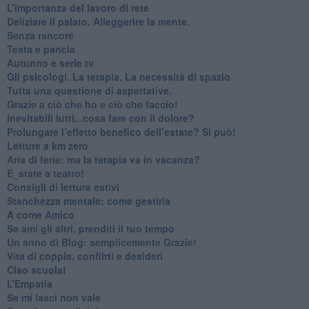
​L’importanza del lavoro di rete
​Deliziare il palato. Alleggerire la mente.
​Senza rancore
​Testa e pancia
​Autunno e serie tv
​Gli psicologi. La terapia. La necessità di spazio
​Tutta una questione di aspettative.
​Grazie a ciò che ho e ciò che faccio!
​Inevitabili lutti...cosa fare con il dolore?
Prolungare l’effetto benefico dell’estate? Si può!
​Letture a km zero
​Aria di ferie: ma la terapia va in vacanza?
​E_state a teatro!
​Consigli di lettura estivi
​Stanchezza mentale: come gestirla
​A come Amico
​Se ami gli altri, prenditi il tuo tempo
​Un anno di Blog: semplicemente Grazie!
​Vita di coppia, conflitti e desideri
​Ciao scuola!
​L’Empatia
​Se mi lasci non vale