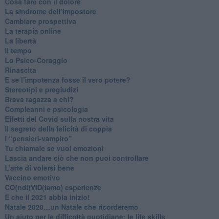
Cosa fare con il dolore
​La sindrome dell’impostore
​Cambiare prospettiva
La terapia online
La libertà
​Il tempo
​Lo Psico-Coraggio
Rinascita
​E se l’impotenza fosse il vero potere?
Stereotipi e pregiudizi
​Brava ragazza a chi?
​Compleanni e psicologia
Effetti del Covid sulla nostra vita
Il segreto della felicità di coppia
​I “pensieri-vampiro”
​Tu chiamale se vuoi emozioni
​Lascia andare ciò che non puoi controllare
L’arte di volersi bene
​Vaccino emotivo
CO(ndi)VID(iamo) esperienze
​E che il 2021 abbia inizio!
​Natale 2020…un Natale che ricorderemo
Un aiuto per le difficoltà quotidiane: le life skills