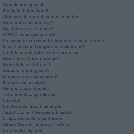
​Compleanni speciali
​Famiglie disfunzionali
​Abbiamo bisogno di sederci e parlare
Sono solo canzonette (?)
​Stai bene con te stesso?
​OPS! Ci siamo presentati!
​La mancanza di rispetto dovrebbe essere un reato
​Ma c’è davvero bisogno di combattenti?
​La Befana che tutte le feste porta via
Buon fine e buon principio!
​Buon Natale a tutti voi!
​Scusarsi o dire grazie?
​E’ amore o un’ossessione?
​Il prezzo della salute
​Respira... puoi farcela!
​Tutto chiede... gentilezza!
​Far west
​La storia dei Succhiaenergie
​Aiutati….che il Terapeuta ti aiuta!
​L’importanza della gentilezza
​Stress “buono” e stress “cattivo”
​È normale? Sì, lo è!