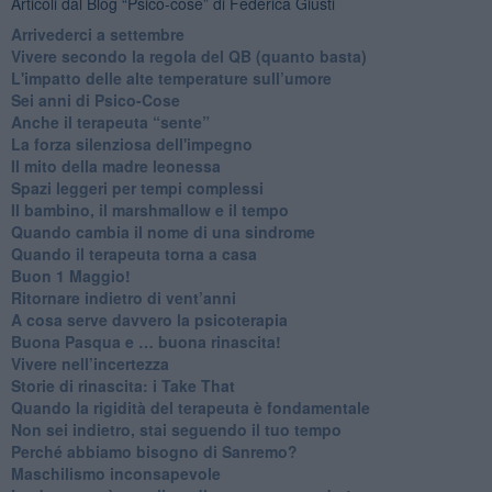
Articoli dal Blog “Psico-cose” di Federica Giusti
​Arrivederci a settembre
​Vivere secondo la regola del QB (quanto basta)
​L'impatto delle alte temperature sull’umore
Sei anni di Psico-Cose
​Anche il terapeuta “sente”
​La forza silenziosa dell'impegno
​Il mito della madre leonessa
Spazi leggeri per tempi complessi
Il bambino, il marshmallow e il tempo
​Quando cambia il nome di una sindrome
​Quando il terapeuta torna a casa
​Buon 1 Maggio!
Ritornare indietro di vent’anni
​A cosa serve davvero la psicoterapia
​Buona Pasqua e … buona rinascita!
​Vivere nell’incertezza
​Storie di rinascita: i Take That
​Quando la rigidità del terapeuta è fondamentale
​Non sei indietro, stai seguendo il tuo tempo
​Perché abbiamo bisogno di Sanremo?
​Maschilismo inconsapevole