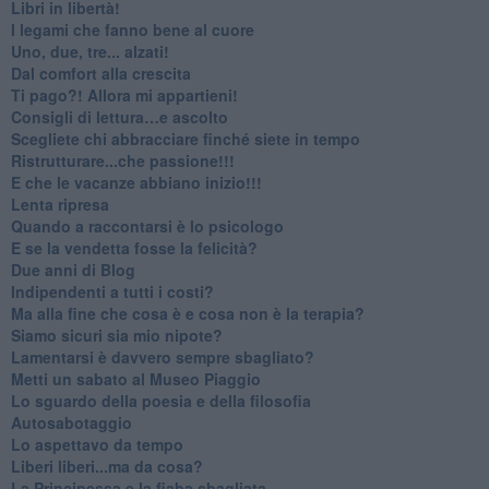
​Libri in libertà!
​I legami che fanno bene al cuore
Uno, due, tre... alzati!​
​Dal comfort alla crescita
​Ti pago?! Allora mi appartieni!​
​Consigli di lettura…e ascolto
​Scegliete chi abbracciare finché siete in tempo
​Ristrutturare...che passione!!!
​E che le vacanze abbiano inizio!!!
​Lenta ripresa
​Quando a raccontarsi è lo psicologo
​E se la vendetta fosse la felicità?
​Due anni di Blog
​Indipendenti a tutti i costi?
​Ma alla fine che cosa è e cosa non è la terapia?
​Siamo sicuri sia mio nipote?
​Lamentarsi è davvero sempre sbagliato?
​Metti un sabato al Museo Piaggio
​Lo sguardo della poesia e della filosofia
Autosabotaggio
​Lo aspettavo da tempo
​Liberi liberi...ma da cosa?
​La Principessa e la fiaba sbagliata