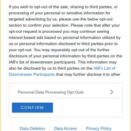
​Il lato positivo delle cose
If you wish to opt-out of the sale, sharing to third parties, or
​Storie antiche di tempi moderni
processing of your personal or sensitive information for
​Quello che alle mamme non dicono
targeted advertising by us, please use the below opt-out
Adultescenza
section to confirm your selection. Please note that after your
Homo imbecillis
opt-out request is processed you may continue seeing
​4 anni di Blog
interest-based ads based on personal information utilized by
Quando il silenzio è aggressivo
us or personal information disclosed to third parties prior to
​Il passato, questo conosciuto!
your opt-out. You may separately opt-out of the further
​Clima ballerino e sbalzi d’umore
disclosure of your personal information by third parties on the
La maternità
IAB’s list of downstream participants. This information may
​L’uomo o l’orso?
also be disclosed by us to third parties on the
IAB’s List of
Non hanno un amico a teatro​
Downstream Participants
that may further disclose it to other
​Tutta una questione di rispetto
third parties.
​Cose che ci esauriscono
​Vespa che passione!
Personal Data Processing Opt Outs
​Lasciate ai vostri figli il diritto di piangere
​Parole d’amore regalate al vento
​Essere genitori di un adolescente
CONFIRM
​Saper pazientare
​Giornata del Fiocchetto Lilla
​Venerdì emozionalmente sostenibile
Ma ti ascolti?
Data Deletion
Data Access
Privacy Policy