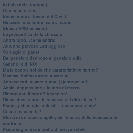
​In balia delle ond(ate)
Giochi pericolosi
Innamorarsi al tempo del Covid
​Relazioni che fanno male al cuore
​Stressi-AMO-ci meno!
​La prospettiva della chiusura
​Andrà tutto…come andrà!
Autunno piovoso...ed uggioso
​Contagio di paura
​Dal pensiero dannoso al pensiero utile
​Saper dire di NO!
​Ma le coppie solide che caratteristiche hanno?
​Mamma, babbo ritorno a scuola!
Adolescenti, ovvero questi (s)conosciuti!
Ansia, depressione e la terra di mezzo
​Rientro con il botto? Anche no!
Dimmi dove andrai in vacanza e ti dirò chi sei!
​Estate, psicologia, animali…una strana triade!
​Crisi o possibilità?
​Storia di un tacco a spillo, dell’ansia e della necessità di
controllo
​Psico-sogno di un teatro di mezza estate