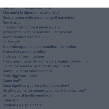
Contornati di persone che…
Non dare niente per scontato
Che cos’è la dipendenza affettiva?
Quarta tappa nelle personalità: il narcisista
​Nuovi arrivi!
​Iniziamo l’anno con il piede giusto
​Terza tappa nelle personalità: l’antisociale
​Avvicinandoci a Natale 2023
Le famiglie
Seconda tappa nelle personalità: l’istrionico
​Storia della persona felice
Violenze di (ogni) genere
​Primo appuntamento con le personalità: Borderline
La psicosomatica: quando il corpo parla
Donne...quanta strada ancora
​Pomeriggi eco-logici
​Come stai?
Cosa significa guarire a livello emotivo?
​Un atteggiamento sempre positivo è la soluzione?
​Sei maturo al livello emotivo?
​L’amicizia
​L’empatia da sola basta?