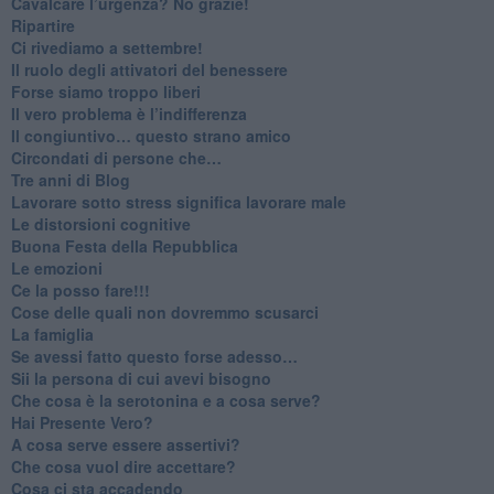
​Cavalcare l’urgenza? No grazie!
Ripartire
​Ci rivediamo a settembre!
​Il ruolo degli attivatori del benessere
​Forse siamo troppo liberi
​Il vero problema è l’indifferenza
​Il congiuntivo… questo strano amico
​Circondati di persone che…
​Tre anni di Blog
​Lavorare sotto stress significa lavorare male
​Le distorsioni cognitive
​Buona Festa della Repubblica
Le emozioni
​Ce la posso fare!!!
​Cose delle quali non dovremmo scusarci
​La famiglia
​Se avessi fatto questo forse adesso…
​Sii la persona di cui avevi bisogno
Che cosa è la serotonina e a cosa serve?
​Hai Presente Vero?
A cosa serve essere assertivi?
​Che cosa vuol dire accettare?
​Cosa ci sta accadendo