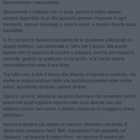
diversamente i miei pensieri.
Sicuramente il cellulare non ci aiuta, perché il nostro essere
sempre disponibili, fa sì che possano arrivare chiamate in ogni
momento, oppure messaggi o ancora email, e questo diventa quasi
inevitabile.
Io ho cercato di risolvere parzialmente la questione utilizzando un
doppio telefono, uno personale e l’altro per il lavoro. Ma anche
questo non mi assicura di riuscire a staccare, perché poi magari lo
controllo, guardo se qualcuno mi ha scritto, e la mente riparte
inesorabilmente verso il suo fluire.
Tra l’altro non è solo il lavoro che diventa un pensiero costante, ma
anche le preoccupazioni della vita quotidiana pesano sulle nostre
menti, soprattutto durante i periodi di ferie.
Oppure, ancora, talvolta le vacanze diventano dei contenitori piccoli
piccoli nei quali vogliamo inserire mille cose diverse che non
abbiamo potuto fare prima, e questo comporta un maggiore stress
psicofisico.
Insomma sempre più spesso le vacanze diventano vacansie! E
allora cosa possiamo fare? Beh, impegnarci il più possibile nel
rilassarci, nel seguire il nostro ritmo, nel cercare di essere più