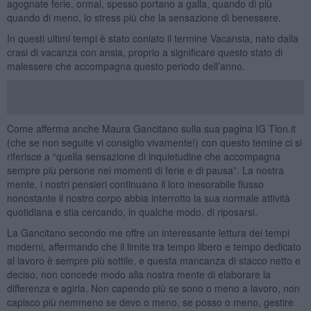
agognate ferie, ormai, spesso portano a galla, quando di più
quando di meno, lo stress più che la sensazione di benessere.
In questi ultimi tempi è stato coniato il termine Vacansia, nato dalla
crasi di vacanza con ansia, proprio a significare questo stato di
malessere che accompagna questo periodo dell’anno.
Come afferma anche Maura Gancitano sulla sua pagina IG Tlon.it
(che se non seguite vi consiglio vivamente!) con questo temine ci si
riferisce a “quella sensazione di inquietudine che accompagna
sempre più persone nei momenti di ferie e di pausa”. La nostra
mente, i nostri pensieri continuano il loro inesorabile flusso
nonostante il nostro corpo abbia interrotto la sua normale attività
quotidiana e stia cercando, in qualche modo, di riposarsi.
La Gancitano secondo me offre un interessante lettura dei tempi
moderni, affermando che il limite tra tempo libero e tempo dedicato
al lavoro è sempre più sottile, e questa mancanza di stacco netto e
deciso, non concede modo alla nostra mente di elaborare la
differenza e agirla. Non capendo più se sono o meno a lavoro, non
capisco più nemmeno se devo o meno, se posso o meno, gestire