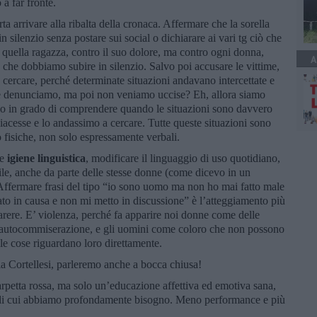
 a far fronte.
 arrivare alla ribalta della cronaca. Affermare che la sorella
n silenzio senza postare sui social o dichiarare ai vari tg ciò che
o quella ragazza, contro il suo dolore, ma contro ogni donna,
A
 che dobbiamo subire in silenzio. Salvo poi accusare le vittime,
 cercare, perché determinate situazioni andavano intercettate e
se denunciamo, ma poi non veniamo uccise? Eh, allora siamo
ono in grado di comprendere quando le situazioni sono davvero
 piacesse e lo andassimo a cercare. Tutte queste situazioni sono
 fisiche, non solo espressamente verbali.
re
igiene linguistica
, modificare il linguaggio di uso quotidiano,
ile, anche da parte delle stesse donne (come dicevo in un
 Affermare frasi del tipo “io sono uomo ma non ho mai fatto male
o in causa e non mi metto in discussione” è l’atteggiamento più
arere. E’ violenza, perché fa apparire noi donne come delle
ll’autocommiserazione, e gli uomini come coloro che non possono
le cose riguardano loro direttamente.
a Cortellesi, parleremo anche a bocca chiusa!
rpetta rossa, ma solo un’educazione affettiva ed emotiva sana,
 di cui abbiamo profondamente bisogno. Meno performance e più