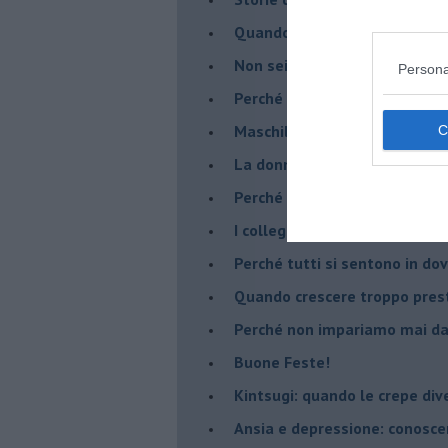
​Quando la rigidità del tera
​Non sei indietro, stai seguen
Persona
​Perché abbiamo bisogno di 
​Maschilismo inconsapevole
​La donna può scegliere di n
​Perché abbiamo così bisogno 
​I collegamenti tra filosofia e
​Perché tutti si sentono in dov
​Quando crescere troppo pres
​Perché non impariamo mai dag
​Buone Feste!
​Kintsugi: quando le crepe di
Ansia e depressione: conosce