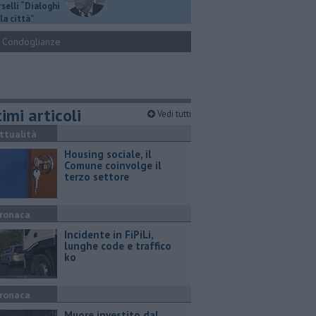
selli “Dialoghi
la città"
Condoglianze
imi articoli
Vedi tutti
ttualità
​Housing sociale, il
Comune coinvolge il
terzo settore
ronaca
Incidente in FiPiLi,
lunghe code e traffico
ko
ronaca
Muore investito dal