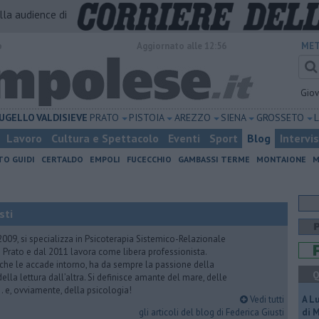
alla audience di
o
Aggiornato alle 12:56
MET
Gio
UGELLO
VALDISIEVE
PRATO
PISTOIA
AREZZO
SIENA
GROSSETO
Lavoro
Cultura e Spettacolo
Eventi
Sport
Blog
Intervi
TO GUIDI
CERTALDO
EMPOLI
FUCECCHIO
GAMBASSI TERME
MONTAIONE
M
sti
2009, si specializza in Psicoterapia Sistemico-Relazionale
 Prato e dal 2011 lavora come libera professionista.
 che le accade intorno, ha da sempre la passione della
Q
ella lettura dall’altra. Si definisce amante del mare, delle
 e, ovviamente, della psicologia!
Vedi tutti
A L
gli articoli del blog di Federica Giusti
di 