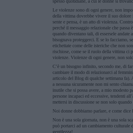
spesso quotidiane, a cui le donne si trovano
Le violenze sono di ogni genere, non importa
della vittima dovrebbe vivere il suo dolore i
sente e pensa, è un atto di violenza. Contr
perché il messaggio relazionale che passa è
quando diventano tali, di essersele andate a
bisognava proteggerci. E se lo facciamo, 
etichettate come delle isteriche che non s
rischiose, come se il ruolo della vittima ci
violenze. Violenze di ogni genere, non solo
C’è un bisogno infinito, secondo me, di fa
cambiare il modo di relazionarci al femmin
articolo del Blog di qualche settimana fa).
a nessuna sicuramente non mi sento chiamat
inutile che si possa avere, a mio modesto p
persone incapaci ed eccessive, tendenti a
mettersi in discussione se non solo quando 
Noi donne dobbiamo parlare, e come dice l
Non è una sola giornata, non è una sola sca
può portarci ad un cambiamento culturale
gentilezza!