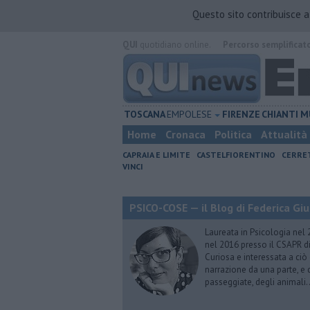
Questo sito contribuisce 
QUI
quotidiano online.
Percorso semplificat
TOSCANA
EMPOLESE
FIRENZE
CHIANTI
M
Home
Cronaca
Politica
Attualità
CAPRAIA E LIMITE
CASTELFIORENTINO
CERRE
VINCI
PSICO-COSE — il Blog di Federica Giu
Laureata in Psicologia nel 
nel 2016 presso il CSAPR di
Curiosa e interessata a ciò
narrazione da una parte, e d
passeggiate, degli animali…