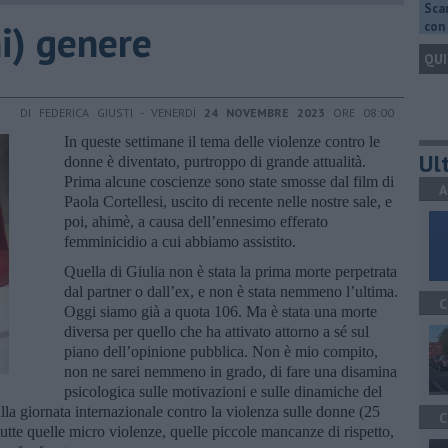
Scar
i) genere
con 
QUI
DI FEDERICA GIUSTI - VENERDÌ
24 NOVEMBRE 2023
ORE 08:00
In queste settimane il tema delle violenze contro le
Ult
donne è diventato, purtroppo di grande attualità.
Prima alcune coscienze sono state smosse dal film di
A
Paola Cortellesi, uscito di recente nelle nostre sale, e
poi, ahimè, a causa dell’ennesimo efferato
femminicidio a cui abbiamo assistito.
Quella di Giulia non è stata la prima morte perpetrata
dal partner o dall’ex, e non è stata nemmeno l’ultima.
C
Oggi siamo già a quota 106. Ma è stata una morte
diversa per quello che ha attivato attorno a sé sul
piano dell’opinione pubblica. Non è mio compito,
non ne sarei nemmeno in grado, di fare una disamina
psicologica sulle motivazioni e sulle dinamiche del
lla giornata internazionale contro la violenza sulle donne (25
C
utte quelle micro violenze, quelle piccole mancanze di rispetto,