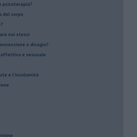
 psicoterapia?
a del corpo
e?
vare noi stessi
 connessione o disagio?
 affettiva e sessuale
ute e l’incolumità
ione
ermine