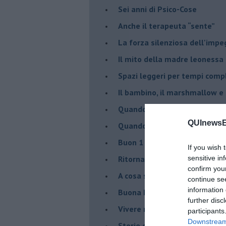
Sei anni di Psico-Cose
​Anche il terapeuta “sente”
​La forza silenziosa dell'imp
​Il mito della madre leonessa
Spazi leggeri per tempi comp
Il bambino, il marshmallow e
​Quando cambia il nome di u
QUInewsE
​Quando il terapeuta torna a 
​Buon 1 Maggio!
If you wish 
Ritornare indietro di vent’ann
sensitive in
confirm you
​A cosa serve davvero la psic
continue se
information 
​Buona Pasqua e … buona rina
further disc
​Vivere nell’incertezza
participants
Downstream 
​Storie di rinascita: i Take Tha