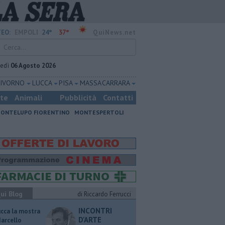
24°
37°
EO:
EMPOLI
QuiNews.net
vedì
06 Agosto 2026
LIVORNO
LUCCA
PISA
MASSA CARRARA
ste
Animali
Pubblicità
Contatti
ONTELUPO FIORENTINO
MONTESPERTOLI
ui Blog
di Riccardo Ferrucci
INCONTRI
ucca la mostra
D'ARTE
Marcello