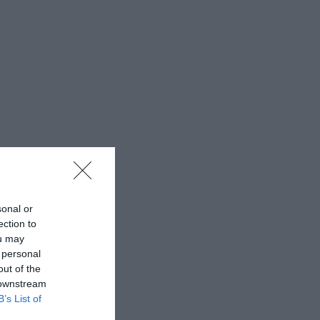
sonal or
ection to
ou may
 personal
out of the
 downstream
B’s List of