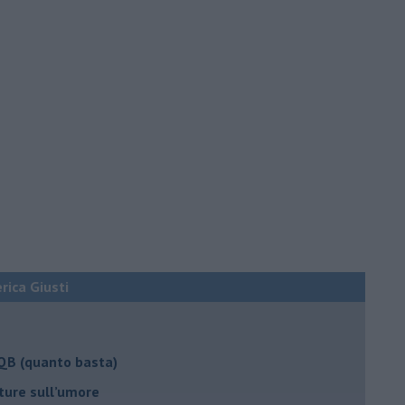
erica Giusti
 QB (quanto basta)
ture sull’umore