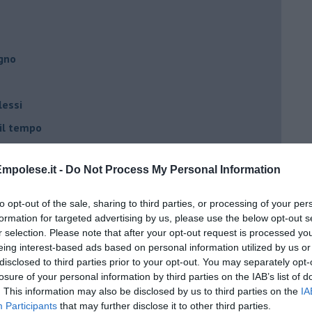
egno
lessi
 il tempo
na sindrome
mpolese.it -
Do Not Process My Personal Information
casa
to opt-out of the sale, sharing to third parties, or processing of your per
i
formation for targeted advertising by us, please use the below opt-out s
r selection. Please note that after your opt-out request is processed y
oterapia
eing interest-based ads based on personal information utilized by us or
disclosed to third parties prior to your opt-out. You may separately opt-
scita!
losure of your personal information by third parties on the IAB’s list of
. This information may also be disclosed by us to third parties on the
IA
Participants
that may further disclose it to other third parties.
t