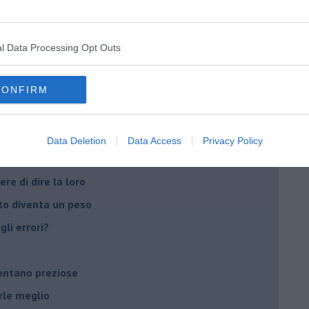
peuta è fondamentale
do il tuo tempo
l Data Processing Opt Outs
Sanremo?
CONFIRM
on essere madre!
di supereroi?
Data Deletion
Data Access
Privacy Policy
 psicologia
ere di dire la loro
to diventa un peso
li errori?
ventano preziose
rle meglio