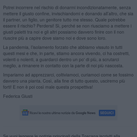
Potrei incorrere nel rischio di donarmi incondizionatamente, senza
mettere il giusto confine, invischiandomi e donando all’altro, che sia
il partner, un figlio, un genitore tutto me stesso. Quale potrebbe
essere il rischio? Perdersi! Sì, perché se non riusciamo a mettere i
giusti paletti tra noi e gli altri possiamo davvero finire con il non
riuscire più a capire dove siamo noi e dove sono loro.
La pandemia, l’isolamento forzato che abbiamo vissuto in tutti
questi mesi e che, in parte, stiamo ancora vivendo, ci ha costretti,
volenti o nolenti, a guardarci dentro un po' di più, a scrutarci
meglio, a rimanere in contatto con la parte di noi più nascosta.
Impariamo ad apprezzarci, coltiviamoci, curiamoci come se fossimo
davvero una pianta. Così, alla fine di tutto questo, usciremo più
forti! E non è poi così male questa prospettiva!
Federica Giusti
Se vuoi leggere le notizie principali della Toscana iscriviti alla