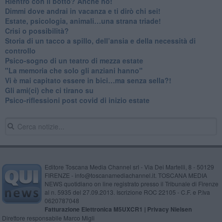
​Rientro con il botto? Anche no!
Dimmi dove andrai in vacanza e ti dirò chi sei!
​Estate, psicologia, animali…una strana triade!
​Crisi o possibilità?
​Storia di un tacco a spillo, dell’ansia e della necessità di
controllo
​Psico-sogno di un teatro di mezza estate
"La memoria che solo gli anziani hanno"
​Vi è mai capitato essere in bici…ma senza sella?!
​Gli ami(ci) che ci tirano su
Psico-riflessioni post covid di inizio estate
Editore Toscana Media Channel srl - Via Dei Martelli, 8 - 50129
FIRENZE - info@toscanamediachannel.it. TOSCANA MEDIA
NEWS quotidiano on line registrato presso il Tribunale di Firenze
al n. 5935 del 27.09.2013. Iscrizione ROC 22105 - C.F. e P.Iva
0620787048
Fatturazione Elettronica M5UXCR1 |
Privacy Nielsen
Direttore responsabile Marco Migli