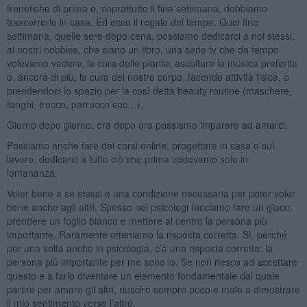
frenetiche di prima e, soprattutto il fine settimana, dobbiamo
trascorrerlo in casa. Ed ecco il regalo del tempo. Quei fine
settimana, quelle sere dopo cena, possiamo dedicarci a noi stessi,
ai nostri hobbies, che siano un libro, una serie tv che da tempo
volevamo vedere, la cura delle piante, ascoltare la musica preferita
o, ancora di più, la cura del nostro corpo, facendo attività fisica, o
prendendoci lo spazio per la così detta beauty routine (maschere,
fanghi, trucco, parrucco ecc…).
Giorno dopo giorno, ora dopo ora possiamo imparare ad amarci.
Possiamo anche fare dei corsi online, progettare in casa o sul
lavoro, dedicarci a tutto ciò che prima vedevamo solo in
lontananza.
Voler bene a sé stessi è una condizione necessaria per poter voler
bene anche agli altri. Spesso noi psicologi facciamo fare un gioco:
prendere un foglio bianco e mettere al centro la persona più
importante. Raramente otteniamo la risposta corretta. Sì, perché
per una volta anche in psicologia, c’è una risposta corretta: la
persona più importante per me sono io. Se non riesco ad accettare
questo e a farlo diventare un elemento fondamentale dal quale
partire per amare gli altri, riuscirò sempre poco e male a dimostrare
il mio sentimento verso l’altro.