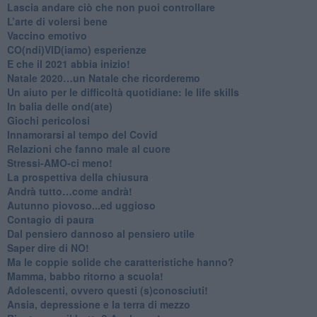
​Lascia andare ciò che non puoi controllare
L’arte di volersi bene
​Vaccino emotivo
CO(ndi)VID(iamo) esperienze
​E che il 2021 abbia inizio!
​Natale 2020…un Natale che ricorderemo
Un aiuto per le difficoltà quotidiane: le life skills
​In balia delle ond(ate)
Giochi pericolosi
Innamorarsi al tempo del Covid
​Relazioni che fanno male al cuore
​Stressi-AMO-ci meno!
​La prospettiva della chiusura
​Andrà tutto…come andrà!
Autunno piovoso...ed uggioso
​Contagio di paura
​Dal pensiero dannoso al pensiero utile
​Saper dire di NO!
​Ma le coppie solide che caratteristiche hanno?
​Mamma, babbo ritorno a scuola!
Adolescenti, ovvero questi (s)conosciuti!
Ansia, depressione e la terra di mezzo