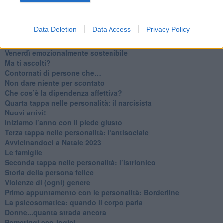
​Lasciate ai vostri figli il diritto di piangere
​Parole d’amore regalate al vento
​Essere genitori di un adolescente
Data Deletion
Data Access
Privacy Policy
​Saper pazientare
​Giornata del Fiocchetto Lilla
​Venerdì emozionalmente sostenibile
Ma ti ascolti?
Contornati di persone che…
Non dare niente per scontato
Che cos’è la dipendenza affettiva?
Quarta tappa nelle personalità: il narcisista
​Nuovi arrivi!
​Iniziamo l’anno con il piede giusto
​Terza tappa nelle personalità: l’antisociale
​Avvicinandoci a Natale 2023
Le famiglie
Seconda tappa nelle personalità: l’istrionico
​Storia della persona felice
Violenze di (ogni) genere
​Primo appuntamento con le personalità: Borderline
La psicosomatica: quando il corpo parla
Donne...quanta strada ancora
​Pomeriggi eco-logici