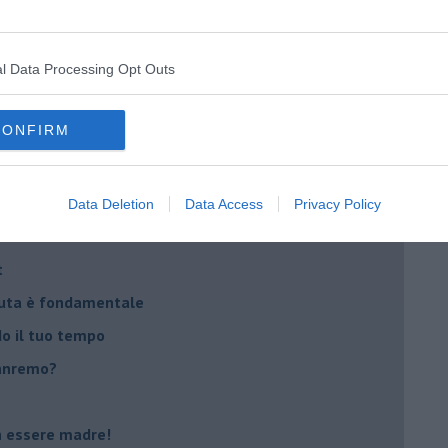
 il tempo
na sindrome
casa
l Data Processing Opt Outs
CONFIRM
i
oterapia
scita!
Data Deletion
Data Access
Privacy Policy
t
peuta è fondamentale
do il tuo tempo
Sanremo?
on essere madre!