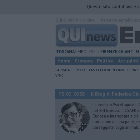
Questo sito contribuisce 
QUI
quotidiano online.
Percorso semplificat
TOSCANA
EMPOLESE
FIRENZE
CHIANTI
M
Home
Cronaca
Politica
Attualità
CAPRAIA E LIMITE
CASTELFIORENTINO
CERRE
VINCI
PSICO-COSE — il Blog di Federica Giu
Laureata in Psicologia nel 
nel 2016 presso il CSAPR di
Curiosa e interessata a ciò
narrazione da una parte, e d
passeggiate, degli animali…