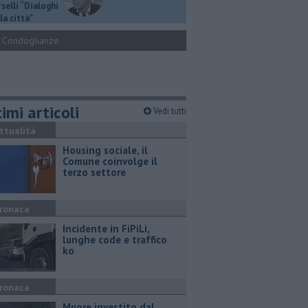
selli “Dialoghi
la città"
Condoglianze
imi articoli
Vedi tutti
ttualità
​Housing sociale, il
Comune coinvolge il
terzo settore
ronaca
Incidente in FiPiLi,
lunghe code e traffico
ko
ronaca
Muore investito dal