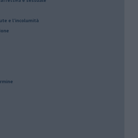
ute e l’incolumità
ione
ermine