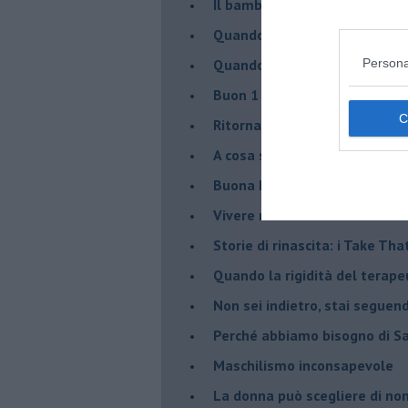
Il bambino, il marshmallow e
​Quando cambia il nome di u
​Quando il terapeuta torna a 
Persona
​Buon 1 Maggio!
Ritornare indietro di vent’ann
​A cosa serve davvero la psic
​Buona Pasqua e … buona rina
​Vivere nell’incertezza
​Storie di rinascita: i Take Tha
​Quando la rigidità del tera
​Non sei indietro, stai seguen
​Perché abbiamo bisogno di 
​Maschilismo inconsapevole
​La donna può scegliere di n