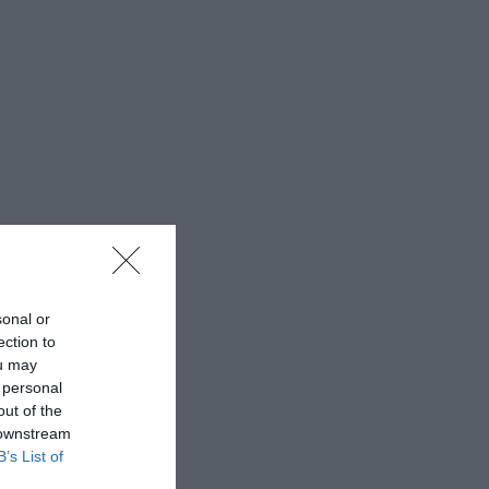
sonal or
ection to
ou may
 personal
out of the
 downstream
B’s List of