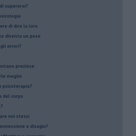
di supereroi?
 psicologia
ere di dire la loro
to diventa un peso
li errori?
ventano preziose
rle meglio
 psicoterapia?
a del corpo
e?
vare noi stessi
 connessione o disagio?
 affettiva e sessuale