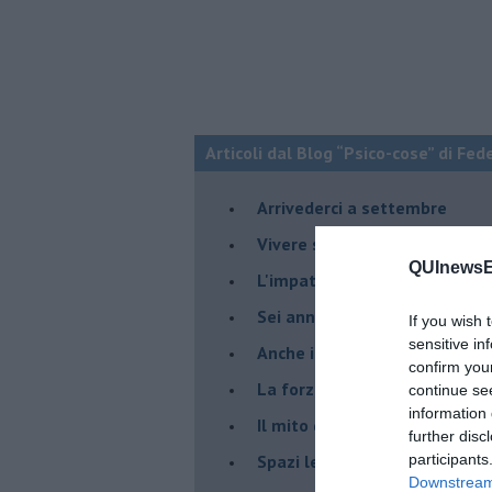
Articoli dal Blog “Psico-cose” di Fed
​Arrivederci a settembre
​Vivere secondo la regola del
QUInewsE
​L'impatto delle alte tempera
Sei anni di Psico-Cose
If you wish 
sensitive in
​Anche il terapeuta “sente”
confirm you
​La forza silenziosa dell'imp
continue se
information 
​Il mito della madre leonessa
further disc
Spazi leggeri per tempi comp
participants
Downstream 