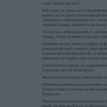
o altro raccolto per terra?
Beh, credo che ognuno di noi inorridirebbe 
quindi cosa facciamo? Sicuramente gli dic
continuiamo a dire fermamente no e non gli
esplorare il mondo attraverso la sua bocca.
Però le cose cambiano quando c’è di mezzo l
sfumato. I limiti diventano spesso più sottili
Il bambino diventa libero di scegliere qual
(chissà perché mai le verdure!), quali attiv
Insomma ad un bambino piccolo, in età presc
permettiamo di scegliere della sua vita come
Forziamo la sua crescita e lo responsabiliz
la speranza che così diventi libero.
Ma la libertà va compresa, interiorizzata, v
Affinché un bambino possa essere libero ps
di regole chiare e condivise ma ben presen
disorientato.
Pensate di percorrere la superstrada priva 
regole che indicano il senso di percorrenza,