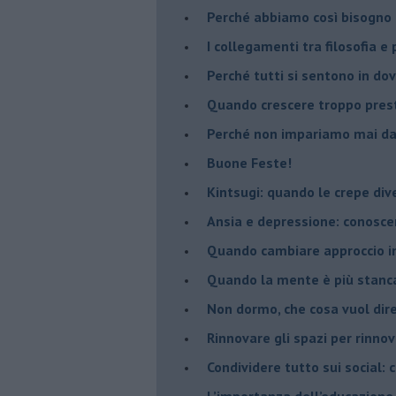
​Perché abbiamo così bisogno 
​I collegamenti tra filosofia e
​Perché tutti si sentono in dov
​Quando crescere troppo pres
​Perché non impariamo mai dag
​Buone Feste!
​Kintsugi: quando le crepe di
Ansia e depressione: conosce
Quando cambiare approccio in
​Quando la mente è più stanc
Non dormo, che cosa vuol dir
​Rinnovare gli spazi per rinno
​Condividere tutto sui social:
​L’importanza dell’educazione