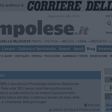
alla audience di
o
Aggiornato alle 12:56
MET
Vene
UGELLO
VALDISIEVE
PRATO
PISTOIA
AREZZO
SIENA
GROSSETO
Lavoro
Cultura e Spettacolo
Eventi
Sport
Blog
Intervi
TO GUIDI
CERTALDO
EMPOLI
FUCECCHIO
GAMBASSI TERME
MONTAIONE
M
sti
2009, si specializza in Psicoterapia Sistemico-Relazionale
 Prato e dal 2011 lavora come libera professionista.
 che le accade intorno, ha da sempre la passione della
Q
ella lettura dall’altra. Si definisce amante del mare, delle
 e, ovviamente, della psicologia!
Vedi tutti
A L
gli articoli del blog di Federica Giusti
di 