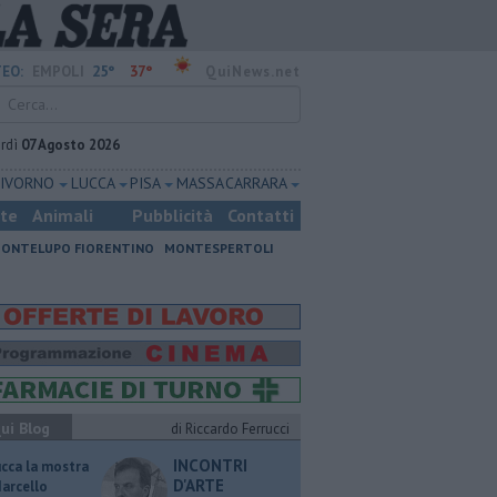
25°
37°
EO:
EMPOLI
QuiNews.net
rdì
07 Agosto 2026
LIVORNO
LUCCA
PISA
MASSA CARRARA
ste
Animali
Pubblicità
Contatti
ONTELUPO FIORENTINO
MONTESPERTOLI
ui Blog
di Riccardo Ferrucci
INCONTRI
ucca la mostra
D'ARTE
Marcello