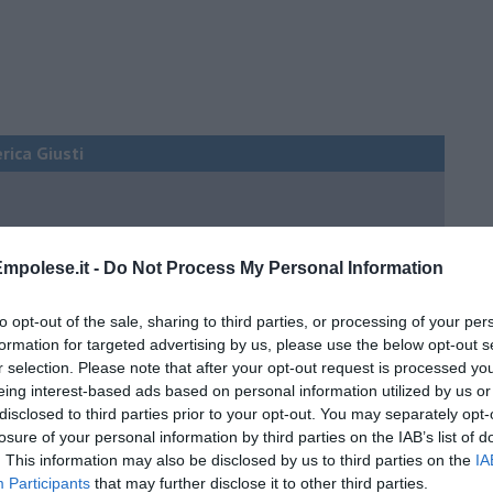
erica Giusti
 QB (quanto basta)
mpolese.it -
Do Not Process My Personal Information
ture sull’umore
to opt-out of the sale, sharing to third parties, or processing of your per
formation for targeted advertising by us, please use the below opt-out s
r selection. Please note that after your opt-out request is processed y
egno
eing interest-based ads based on personal information utilized by us or
disclosed to third parties prior to your opt-out. You may separately opt-
losure of your personal information by third parties on the IAB’s list of
lessi
. This information may also be disclosed by us to third parties on the
IA
Participants
that may further disclose it to other third parties.