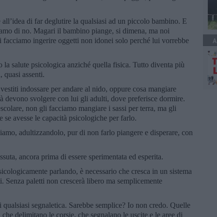
all’idea di far deglutire la qualsiasi ad un piccolo bambino. E
iamo di no. Magari il bambino piange, si dimena, ma noi
 facciamo ingerire oggetti non idonei solo perché lui vorrebbe
A
a salute psicologica anziché quella fisica. Tutto diventa più
, quasi assenti.
i vestiti indossare per andare al nido, oppure cosa mangiare
ità devono svolgere con lui gli adulti, dove preferisce dormire.
olare, non gli facciamo mangiare i sassi per terra, ma gli
 se avesse le capacità psicologiche per farlo.
ziamo, adultizzandolo, pur di non farlo piangere e disperare, con
issuta, ancora prima di essere sperimentata ed esperita.
icologicamente parlando, è necessario che cresca in un sistema
ti. Senza paletti non crescerà libero ma semplicemente
di qualsiasi segnaletica. Sarebbe semplice? Io non credo. Quelle
 che delimitano le corsie, che segnalano le uscite e le aree di