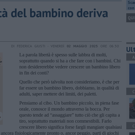
Scar
rtà del bambino deriva
con 
QUI
DI FEDERICA GIUSTI - VENERDÌ
02 MAGGIO 2025
ORE 06:30
Ult
La parola libertà è spesso sulle labbra di molti,
A
soprattutto quando si ha a che fare con i bambini. Chi
non desidererebbe vedere crescere un bambino libero
in fin dei conti?
Quello che però talvolta non consideriamo, è che per
far essere un bambino libero, dobbiamo, in qualità di
C
adulti, saper mettere dei limiti, dei paletti.
Pensiamo al cibo. Un bambino piccolo, in piena fase
orale, conosce il mondo attraverso la bocca. Per
questo tende ad “assaggiare” tutto ciò che gli capita a
tiro, soprattutto materiali non commestibili. Farlo
C
crescere libero significa forse fargli mangiare qualsiasi
 ancora fisiologicamente pronto o, ancor peggio, parti di giochi