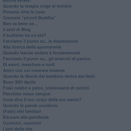
​Quando la terapia volge al termine
​Persone oltre le cose
​Crescere “piccoli Buddha”
Non va bene se…
​5 anni di Blog
​Il bullismo ha un’età?
Facciamo il punto su...la depressione
​Alla ricerca della spontaneità
​Quando lasciar andare è fondamentale
Facciamo il punto su...gli attacchi di panico
Di amori, maschere e ruoli
​Amici con cui crescere insieme
​Quando la libertà del bambino deriva dai limiti
Buon XXV Aprile
​Frasi celebri e psico_interessanti di cartoni
​Panchine rosso sangue
​Cosa dice il tuo corpo della tua mente?
​Quando le parole uccidono
​(Falsi) miti familiari
​Educare alla gentilezza
​Cuoricini, cuoricini
I lutti della vita