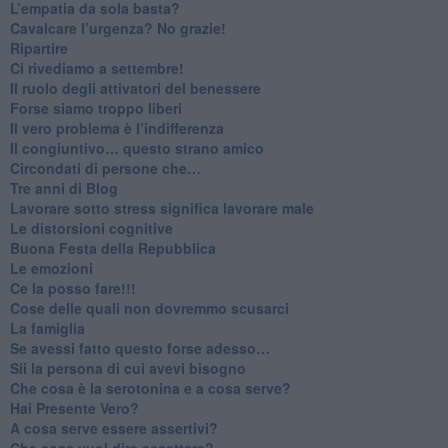
​L’empatia da sola basta?
​Cavalcare l’urgenza? No grazie!
Ripartire
​Ci rivediamo a settembre!
​Il ruolo degli attivatori del benessere
​Forse siamo troppo liberi
​Il vero problema è l’indifferenza
​Il congiuntivo… questo strano amico
​Circondati di persone che…
​Tre anni di Blog
​Lavorare sotto stress significa lavorare male
​Le distorsioni cognitive
​Buona Festa della Repubblica
Le emozioni
​Ce la posso fare!!!
​Cose delle quali non dovremmo scusarci
​La famiglia
​Se avessi fatto questo forse adesso…
​Sii la persona di cui avevi bisogno
Che cosa è la serotonina e a cosa serve?
​Hai Presente Vero?
A cosa serve essere assertivi?
​Che cosa vuol dire accettare?