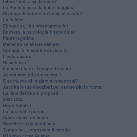
​Liberi liberi...ma da cosa?
​La Principessa e la fiaba sbagliata
Si prega di entrare un’ansia alla volta!
​La felicità
​Ebbene sì, l’ho preso anche io!
​Davvero la psicologia è superflua?
Paure legittime
​Memento celebrare semper
​Consigli di visione e di ascolto
​Il velo oscuro
Resistenza
​Il tempo libero. Il tempo ritrovato.
Ascoltiamo gli adolescenti !
​E se invece di iniziare tu smettessi?
​Ascolta le tue emozioni per essere più in forma!
​La lista dei buoni propositi
2021 Ciao
Buon Natale !
​La cura delle parole
​Come nasce un amore
Stanchezza da pandemia
​Tempo per...conoscere il mondo
​Mi sento come Atlante