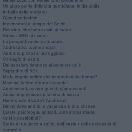
Un aiuto per le difficoltà quotidiane: le life skills
​In balia delle ond(ate)
Giochi pericolosi
Innamorarsi al tempo del Covid
​Relazioni che fanno male al cuore
​Stressi-AMO-ci meno!
​La prospettiva della chiusura
​Andrà tutto…come andrà!
Autunno piovoso...ed uggioso
​Contagio di paura
​Dal pensiero dannoso al pensiero utile
​Saper dire di NO!
​Ma le coppie solide che caratteristiche hanno?
​Mamma, babbo ritorno a scuola!
Adolescenti, ovvero questi (s)conosciuti!
Ansia, depressione e la terra di mezzo
​Rientro con il botto? Anche no!
Dimmi dove andrai in vacanza e ti dirò chi sei!
​Estate, psicologia, animali…una strana triade!
​Crisi o possibilità?
​Storia di un tacco a spillo, dell’ansia e della necessità di
controllo