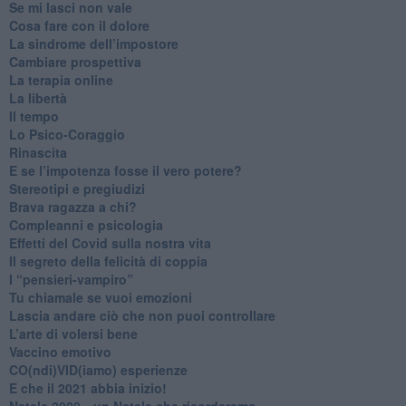
​Se mi lasci non vale
Cosa fare con il dolore
​La sindrome dell’impostore
​Cambiare prospettiva
La terapia online
La libertà
​Il tempo
​Lo Psico-Coraggio
Rinascita
​E se l’impotenza fosse il vero potere?
Stereotipi e pregiudizi
​Brava ragazza a chi?
​Compleanni e psicologia
Effetti del Covid sulla nostra vita
Il segreto della felicità di coppia
​I “pensieri-vampiro”
​Tu chiamale se vuoi emozioni
​Lascia andare ciò che non puoi controllare
L’arte di volersi bene
​Vaccino emotivo
CO(ndi)VID(iamo) esperienze
​E che il 2021 abbia inizio!
​Natale 2020…un Natale che ricorderemo