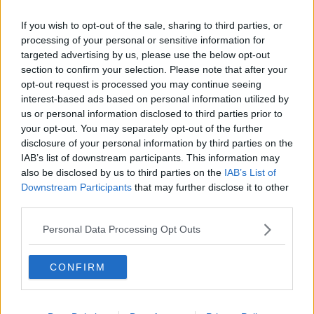
Vacanze a km zero
​Buone Vacan(si)e!
If you wish to opt-out of the sale, sharing to third parties, or
​Il lato positivo delle cose
processing of your personal or sensitive information for
​Storie antiche di tempi moderni
targeted advertising by us, please use the below opt-out
​Quello che alle mamme non dicono
section to confirm your selection. Please note that after your
Adultescenza
opt-out request is processed you may continue seeing
Homo imbecillis
interest-based ads based on personal information utilized by
​4 anni di Blog
us or personal information disclosed to third parties prior to
Quando il silenzio è aggressivo
​Il passato, questo conosciuto!
your opt-out. You may separately opt-out of the further
​Clima ballerino e sbalzi d’umore
disclosure of your personal information by third parties on the
La maternità
IAB’s list of downstream participants. This information may
​L’uomo o l’orso?
also be disclosed by us to third parties on the
IAB’s List of
Non hanno un amico a teatro​
Downstream Participants
that may further disclose it to other
​Tutta una questione di rispetto
third parties.
​Cose che ci esauriscono
​Vespa che passione!
Personal Data Processing Opt Outs
​Lasciate ai vostri figli il diritto di piangere
​Parole d’amore regalate al vento
CONFIRM
​Essere genitori di un adolescente
​Saper pazientare
​Giornata del Fiocchetto Lilla
​Venerdì emozionalmente sostenibile