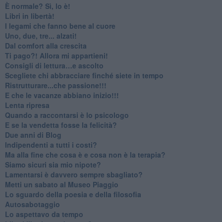
​È normale? Sì, lo è!
​Libri in libertà!
​I legami che fanno bene al cuore
Uno, due, tre... alzati!​
​Dal comfort alla crescita
​Ti pago?! Allora mi appartieni!​
​Consigli di lettura…e ascolto
​Scegliete chi abbracciare finché siete in tempo
​Ristrutturare...che passione!!!
​E che le vacanze abbiano inizio!!!
​Lenta ripresa
​Quando a raccontarsi è lo psicologo
​E se la vendetta fosse la felicità?
​Due anni di Blog
​Indipendenti a tutti i costi?
​Ma alla fine che cosa è e cosa non è la terapia?
​Siamo sicuri sia mio nipote?
​Lamentarsi è davvero sempre sbagliato?
​Metti un sabato al Museo Piaggio
​Lo sguardo della poesia e della filosofia
Autosabotaggio
​Lo aspettavo da tempo