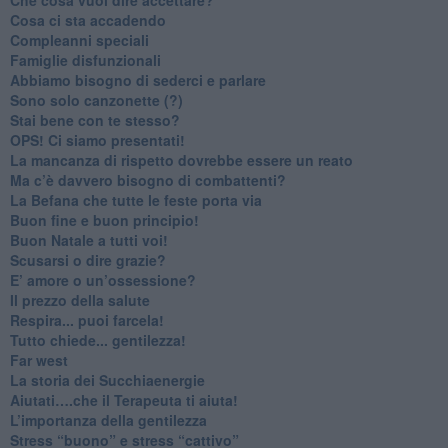
​Cosa ci sta accadendo
​Compleanni speciali
​Famiglie disfunzionali
​Abbiamo bisogno di sederci e parlare
Sono solo canzonette (?)
​Stai bene con te stesso?
​OPS! Ci siamo presentati!
​La mancanza di rispetto dovrebbe essere un reato
​Ma c’è davvero bisogno di combattenti?
​La Befana che tutte le feste porta via
Buon fine e buon principio!
​Buon Natale a tutti voi!
​Scusarsi o dire grazie?
​E’ amore o un’ossessione?
​Il prezzo della salute
​Respira... puoi farcela!
​Tutto chiede... gentilezza!
​Far west
​La storia dei Succhiaenergie
​Aiutati….che il Terapeuta ti aiuta!
​L’importanza della gentilezza
​Stress “buono” e stress “cattivo”