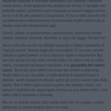
abbiamo imparato a cucinare qualcosa in più quando i ristoranti
erano chiusi, forse qualcuno ha passato più tempo in famiglia non
potendo uscire, potremmo aver imparato a curarci maggiormente
di noi e di ciò che davvero è importante. E non è detto che ciò che
consideravamo estremamente fondamentale dodici mesi fa sia la
stessa cosa che desideriamo oggi.
Quindi, chissà, in questo strano ventiventuno, potremmo anche
essere cresciuti, maturati, diventati un poco più saggi. Perché no?
Sono certa che anche voi abbiate imparato a stilare classifiche di
“mai più senza” diverse dagli anni precedenti. E non solo perché
adesso in pole position ci sono tamponi rapidi e mascherine ffp2
(so che anche voi nei vostri carrelli online ne avete molti di ordini
così!), ma perché ad essere cambiata, è la
geografia del vostro
cuore
. Sono più vicini affetti che erano più lontani e viceversa.
Avete fatto un po' di pulizia, vi siete liberati di rapporti insani e
deleteri, avete duramente dovuto aprire gli occhi e avete fatto delle
scelte. Non è detto siano ancora quelle che avreste voluto, non
sempre l’obiettivo da raggiungere si trova su una strada dritta, il più
delle volte è impervia e tortuosa.
Ma voi, in questo strano 2021 avete tirato fuori le unghie e avete
sfoderato la vostra tenacia come non mai!