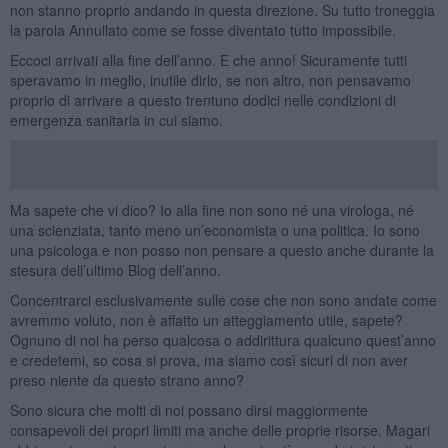
non stanno proprio andando in questa direzione. Su tutto troneggia
la parola Annullato come se fosse diventato tutto impossibile.
Eccoci arrivati alla fine dell’anno. E che anno! Sicuramente tutti
speravamo in meglio, inutile dirlo, se non altro, non pensavamo
proprio di arrivare a questo trentuno dodici nelle condizioni di
emergenza sanitaria in cui siamo.
Ma sapete che vi dico? Io alla fine non sono né una virologa, né
una scienziata, tanto meno un’economista o una politica. Io sono
una psicologa e non posso non pensare a questo anche durante la
stesura dell’ultimo Blog dell’anno.
Concentrarci esclusivamente sulle cose che non sono andate come
avremmo voluto, non è affatto un atteggiamento utile, sapete?
Ognuno di noi ha perso qualcosa o addirittura qualcuno quest’anno
e credetemi, so cosa si prova, ma siamo così sicuri di non aver
preso niente da questo strano anno?
Sono sicura che molti di noi possano dirsi maggiormente
consapevoli dei propri limiti ma anche delle proprie risorse. Magari