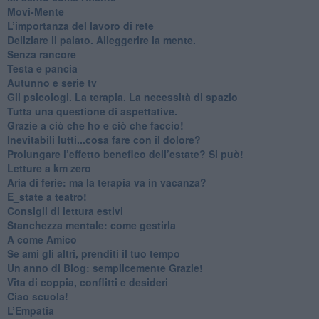
​Movi-Mente
​L’importanza del lavoro di rete
​Deliziare il palato. Alleggerire la mente.
​Senza rancore
​Testa e pancia
​Autunno e serie tv
​Gli psicologi. La terapia. La necessità di spazio
​Tutta una questione di aspettative.
​Grazie a ciò che ho e ciò che faccio!
​Inevitabili lutti...cosa fare con il dolore?
Prolungare l’effetto benefico dell’estate? Si può!
​Letture a km zero
​Aria di ferie: ma la terapia va in vacanza?
​E_state a teatro!
​Consigli di lettura estivi
​Stanchezza mentale: come gestirla
​A come Amico
​Se ami gli altri, prenditi il tuo tempo
​Un anno di Blog: semplicemente Grazie!
​Vita di coppia, conflitti e desideri
​Ciao scuola!
​L’Empatia