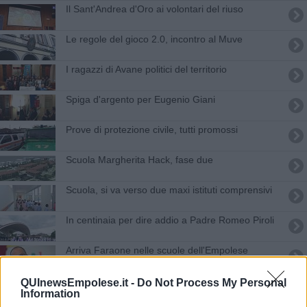
Il Sant'Andrea d'Oro ai volontari del riuso
Le regole del gioco 2.0, incontro al Muve
I ragazzi di Avane politici del territorio
Spiga d'argento per Eugenio Giani
Prove di protezione civile, tutti promossi
Scuola Margherita Hack, fase due
Scuola, si va verso due maxi istituti comprensivi
In centinaia per dire addio a Padre Romeo Piroli
Arriva Faraone nelle scuole dell'Empolese
Valdelsa
Allo stadio non per tifare ma per ricordare Carlo
QUInewsEmpolese.it -
Do Not Process My Personal
Information