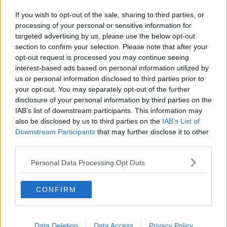
Scuola Hack, presto i lavori del secondo stralcio
If you wish to opt-out of the sale, sharing to third parties, or
La città che cambia, se ne parla ad Avane
processing of your personal or sensitive information for
targeted advertising by us, please use the below opt-out
section to confirm your selection. Please note that after your
Nasce il comitato "Perché sì!"
opt-out request is processed you may continue seeing
interest-based ads based on personal information utilized by
La sindaca alla preghiera finale del Ramadan
us or personal information disclosed to third parties prior to
your opt-out. You may separately opt-out of the further
Nonlobuttovia, torna il mercato senza denaro
disclosure of your personal information by third parties on the
IAB’s list of downstream participants. This information may
Caffè letterario ad Avane con Veltroni
also be disclosed by us to third parties on the
IAB’s List of
Downstream Participants
that may further disclose it to other
La Vela di Avane intitolata a Margherita Hack
third parties.
Il sottosegretario visita due istituti scolastici
Personal Data Processing Opt Outs
Riuso e riciclo, ecco l'economia circolare
CONFIRM
Scuole, centinaia di banchi sostituiti
Data Deletion
Data Access
Privacy Policy
In 400 per don Renzo Fanfani, il prete operaio