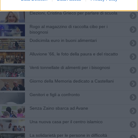
Elezioni, Cristina Grieco per parlare di scuola
Rogo al magazzino di raccolta cibo per i
bisognosi
Dodicimila euro in buoni alimentari
Alluvione '66, le foto della paura e del riscatto
Venti tonnellate di alimenti per i bisognosi
Giorno della Memoria dedicato a Castellani
Genitori e figli a confronto
Senza Zaino sbarca ad Avane
Una nuova casa per il centro islamico
La solidarietà per le persone in difficoltà