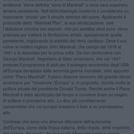
sinistrorsi. Viene definita "vena di Marshall" o vena cava superiore
sinistra persistente. Nell'elettrofisiologia moderna è considerata un
importante “snodo” per il circuito elettrico del cuore. Applicando il
protocollo detto “Marshall Plan”, la sua alcolizzazione, cioè
l’ablazione chimica con etanolo -che poi sarebbe alcol puro- viene
praticata per trattare la fibrillazione atriale, specialmente quella
persistente, migliorando la stabilità del ritmo cardiaco. Deve il suo
nome al medico inglese John Marshall, che campò dal 1818 al
1891 e la descrisse per la prima volta. Da non confondere con
George Marshall, Segretario di Stato americano, che nel 1947
propose il programma di aiuti per il sostegno economico degli USA
all'Europa devastata dalla seconda guerra mondiale, noto appunto
come “Piano Marshall”. Il piano divenne sinonimo del grande sforzo
americano per
"ricostruire l'Europa"
e, in proposito, ricorda molto la
politica attuale del presidente Donald Trump. Perché anche il Piano
Marshall è stato alcolizzato dal tempo e conviene tirare un respiro
di sollievo e prenderne atto. Lo dico più correttamente:
converrebbe che noi europei tirassimo il fiato e ne prendessimo
atto.
Confesso che sono uno strenuo difensore dell’autonomia
dell’Europa, come della lingua italiana, della virgola, delle virgolette,
del corsivo, del punto, dei due punti. Meno del punto e virgola,