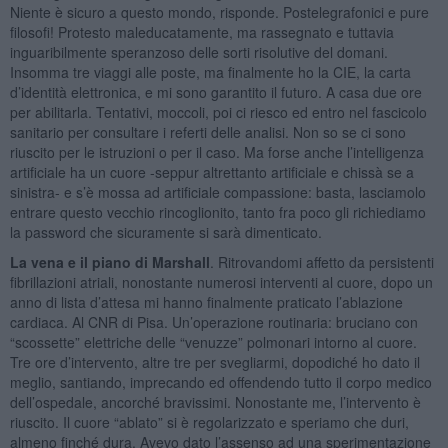
Niente è sicuro a questo mondo, risponde. Postelegrafonici e pure
filosofi! Protesto maleducatamente, ma rassegnato e tuttavia
inguaribilmente speranzoso delle sorti risolutive del domani.
Insomma tre viaggi alle poste, ma finalmente ho la CIE, la carta
d’identità elettronica, e mi sono garantito il futuro. A casa due ore
per abilitarla. Tentativi, moccoli, poi ci riesco ed entro nel fascicolo
sanitario per consultare i referti delle analisi. Non so se ci sono
riuscito per le istruzioni o per il caso. Ma forse anche l’intelligenza
artificiale ha un cuore -seppur altrettanto artificiale e chissà se a
sinistra- e s’è mossa ad artificiale compassione: basta, lasciamolo
entrare questo vecchio rincoglionito, tanto fra poco gli richiediamo
la password che sicuramente si sarà dimenticato.
La vena e il piano di Marshall
. Ritrovandomi affetto da persistenti
fibrillazioni atriali, nonostante numerosi interventi al cuore, dopo un
anno di lista d’attesa mi hanno finalmente praticato l’ablazione
cardiaca. Al CNR di Pisa. Un’operazione routinaria: bruciano con
“scossette” elettriche delle “venuzze” polmonari intorno al cuore.
Tre ore d’intervento, altre tre per svegliarmi, dopodiché ho dato il
meglio, santiando, imprecando ed offendendo tutto il corpo medico
dell’ospedale, ancorché bravissimi. Nonostante me, l’intervento è
riuscito. Il cuore “ablato” si è regolarizzato e speriamo che duri,
almeno finché dura. Avevo dato l’assenso ad una sperimentazione