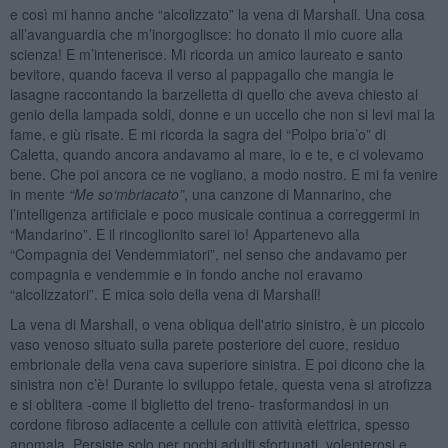
e così mi hanno anche “alcolizzato” la vena di Marshall. Una cosa
all’avanguardia che m’inorgoglisce: ho donato il mio cuore alla
scienza! E m’intenerisce. Mi ricorda un amico laureato e santo
bevitore, quando faceva il verso al pappagallo che mangia le
lasagne raccontando la barzelletta di quello che aveva chiesto al
genio della lampada soldi, donne e un uccello che non si levi mai la
fame, e giù risate. E mi ricorda la sagra del “Polpo bria’o” di
Caletta, quando ancora andavamo al mare, io e te, e ci volevamo
bene. Che poi ancora ce ne vogliano, a modo nostro. E mi fa venire
in mente
“
Me so
‘
mbriacato”
, una canzone di Mannarino, che
l’intelligenza artificiale e poco musicale continua a correggermi in
“Mandarino”. E il rincoglionito sarei io! Appartenevo alla
“Compagnia dei Vendemmiatori”, nel senso che andavamo per
compagnia e vendemmie e in fondo anche noi eravamo
“alcolizzatori”. E mica solo della vena di Marshall!
La vena di Marshall, o vena obliqua dell'atrio sinistro, è un piccolo
vaso venoso situato sulla parete posteriore del cuore, residuo
embrionale della vena cava superiore sinistra. E poi dicono che la
sinistra non c’è! Durante lo sviluppo fetale, questa vena si atrofizza
e si oblitera -come il biglietto del treno- trasformandosi in un
cordone fibroso adiacente a cellule con attività elettrica, spesso
anomala. Persiste solo per pochi adulti sfortunati, volenterosi e