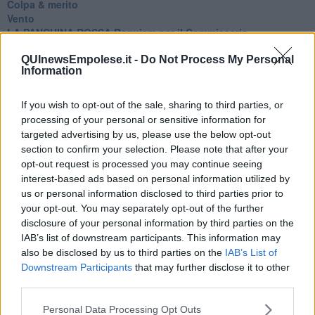
Colpa & merito
Vento
​LA PANCHINA ROSSA Requiem per il Commissario
Ospedali del cuore
QUInewsEmpolese.it -
Do Not Process My Personal
Coraçào
Information
Charlie
Il telefono del vento
Testamento & Commiato
If you wish to opt-out of the sale, sharing to third parties, or
Poeta
processing of your personal or sensitive information for
​La colpa - Memorie del commissario
targeted advertising by us, please use the below opt-out
Autunno
section to confirm your selection. Please note that after your
Gracias a la vida
opt-out request is processed you may continue seeing
Somnium
interest-based ads based on personal information utilized by
Fly me to the moon
us or personal information disclosed to third parties prior to
Hop!
your opt-out. You may separately opt-out of the further
O sonho de um prisioneiro
disclosure of your personal information by third parties on the
Memòrias
IAB’s list of downstream participants. This information may
Sto qui
also be disclosed by us to third parties on the
IAB’s List of
Scrivi
Downstream Participants
that may further disclose it to other
Bestiario
third parties.
Pillole
Veglia
Personal Data Processing Opt Outs
​“D” come delitto