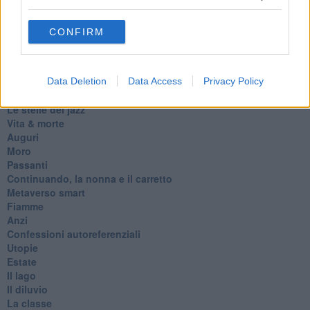
D
Belle lettere
CONFIRM
25 Aprile
Todo el bien, todo el mal
Silenzio
Le parole
Data Deletion
Data Access
Privacy Policy
​L’Australiana
Le stelle del jazz
Vita & morte
Auguri
Moro
Passanti
Continuando, la nonna e il carretto
Metaverso smart
Fiamme
Anzi
Confessioni autoreferenziali
Utopie
Estate
Il lago
Il diluvio
La classe