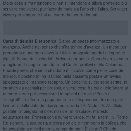
Molte cose si fraintendono o non si intendono e allora preferisci più
scrivere che vivere, pur facendo male sia l’uno che l’altro. Scrivi per
vivere per sempre e hai un cuore da morire domani.
Carta d
’
Identità Elettronica
. Siamo un paese informatizzato e
avanzato. Anche nel senso che s’ha tempo d’avanzo. Un mese per
prenotarla e uno per riceverla. Ufficio anagrafe: moduli e impronte
digitali. Siamo tutti schedati. Arriverà per posta. Quando arriva sono
a togliermi il sangue -non tutto- al Centro prelievi di Via Colombo,
Fuordelponte, che se lo chiudono m’incazzo come per le cose del
mondo. Il postino mi ha lasciato nella cassetta postale un avviso
spiegazzato di mancato recapito. Un cedolino su cui sono scritte, in
caratteri da occhiali per presbiti, diverse cose fra cui di telefonare al
numero verde per accorciare i tempi del ritiro alle “Poste e
Telegrafi”. Telefono -a pagamento- e mi rispondono: fra due giorni
lavorativi dalla data del ricevimento, vada il 6. Vado il 6. All’ufficio
postale l’impiegata mi dice: non c’è, mi dispiace. Protesto
educatamente. Protesti con il numero verde, mi fa, e torni l’8. Torno
l’8: signore, la sua posta ancora non c’è e nemmeno la collega che
ha sbagliato a dirle il giorno, venga domani. È sicuro? Chiedo.