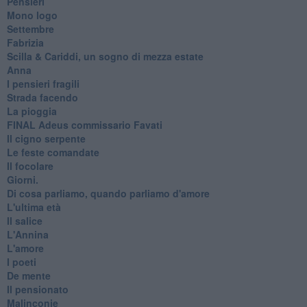
Pensieri
Mono logo
Settembre
Fabrizia
​Scilla & Cariddi, un sogno di mezza estate
Anna
I pensieri fragili
Strada facendo
La pioggia
FINAL Adeus commissario Favati
Il cigno serpente
Le feste comandate
Il focolare
Giorni.
Di cosa parliamo, quando parliamo d'amore
L'ultima età
Il salice
L'Annina
L'amore
I poeti
De mente
Il pensionato
Malinconie