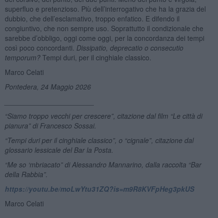
superfluo e pretenzioso. Più dell’interrogativo che ha la grazia del
dubbio, che dell’esclamativo, troppo enfatico. E difendo il
congiuntivo, che non sempre uso. Soprattutto il condizionale che
sarebbe d’obbligo, oggi come oggi, per la concordanza dei tempi
così poco concordanti.
Dissipatio, deprecatio o consecutio
temporum?
Tempi duri, per il cinghiale classico.
Marco Celati
Pontedera, 24 Maggio 2026
_______________________
“
Siamo troppo vecchi per crescere”, citazione dal film
“
Le città di
pianura” di Francesco Sossai.
“Tempi duri per il cinghiale classico”, o “cignale”, citazione dal
glossario lessicale del Bar la Posta.
“
Me so
‘
mbriacato” di Alessandro Mannarino, dalla raccolta “Bar
della Rabbia”.
https://youtu.be/moLwYtu31ZQ?is=m9R8KVFpHeg3pkUS
Marco Celati