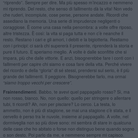
“riprendo”. Sempre per dire. Ma più spesso m’incazzo e nemmeno
mi riprendo. Del resto, che senso di fallimento dà la vita! Non vedo
che ruderi, incompiute, cose perse, persone andate. Ricordi che
assediano la memoria. Una serie di imprudenze negligenti o
coraggiose. È come una casa nella penombra: a volte offre riposo,
altre tristezza. È così: la vita si paga tutta e non c’è neanche il
resto. Restano i cari e gli amori, i debiti e la bigiotteria. Restiamo
con i principi: ci sarà chi supererà il presente, riprenderà la storia e
pure il futuro. E speriamo meglio. A volte è dalle sconfitte che si
impara, più che dalle vittorie. E anzi, bisognerebbe fare i conti con i
fallimenti per capire chi siamo e cosa fare della vita. Perché vivere
del ricordo e della “gloria” di sé stessi, prendersi sul serio, è il più
grande dei fallimenti. Il peggiore. Bisognerebbe farlo, ma ormai
“
siamo troppo vecchi per crescere”.
Fraintendimenti
. Babbo, te avevi quel pappagallo rosso? Sì, ma
non rosso, bianco. No, non quello: quello per stringere o allentare
tubi, ti ricordi? Ah, non per pisciare? Lo cerco. La testa, lo
ammetto, non è più di stagione, se mai una stagione c’è stata, e il
cervello è perso tra le nuvole, insieme al pappagallo. A volte, nel
dormiveglia non so più dove sono: mi sembra di stare in qualcuna
delle case che ho abitato o forse non distinguo bene quando sogno
o son desto. Poi parlo da me, e nemmeno sempre mi capisco.