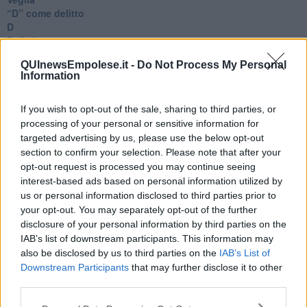
​“D” come delitto
D
Belle lettere
25 Aprile
QUInewsEmpolese.it -
Do Not Process My Personal
Todo el bien, todo el mal
Information
Silenzio
Le parole
​L’Australiana
If you wish to opt-out of the sale, sharing to third parties, or
Le stelle del jazz
processing of your personal or sensitive information for
Vita & morte
targeted advertising by us, please use the below opt-out
Auguri
section to confirm your selection. Please note that after your
Moro
opt-out request is processed you may continue seeing
Passanti
interest-based ads based on personal information utilized by
Continuando, la nonna e il carretto
us or personal information disclosed to third parties prior to
Metaverso smart
your opt-out. You may separately opt-out of the further
Fiamme
disclosure of your personal information by third parties on the
Anzi
IAB’s list of downstream participants. This information may
Confessioni autoreferenziali
also be disclosed by us to third parties on the
IAB’s List of
Utopie
Downstream Participants
that may further disclose it to other
Estate
third parties.
Il lago
Il diluvio