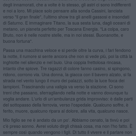
degli innamorati, che a volte è lo stesso, gli astri ci sono indifferenti
e noi a loro. Mi piace solo pensare alla sonda Cassini, lanciata
verso "il gran finale", l'ultimo show tra gli anelli gassosi e insondati
di Saturno. E immaginare Titano, la sua sesta luna, dagli oceani di
metano, un pianeta perfetto per Toscana Energia. "La colpa, caro
Bruto, non è nelle nostre stelle, ma in noi stessi. Buonanotte, e
buona fortuna".
Passa una macchina veloce e si perde oltre la curva, i fari fendono
la notte, il rumore si sente ancora che non si vede più, poi la città la
inghiotte nel silenzio e nel buio. Una coppia frettolosa rincasa,
intanto che spiove. Tre ragazzi di colore fanno casino, si spingono,
ridono, corrono via. Una donna, la giacca con il bavero alzato, si fa
strada nel vento lungo il muro dei palazzi, sotto la luce fioca dei
lampioni. Trascinando una valigia va verso la stazione. Ci sono
treni che passano, sferragliando nella notte e vanno dovunque tu
voglia andare. L'urlo di un'ambulanza grida improvviso: è dalle parti
del sottopasso della ferrovia, verso l'ospedale. Qualcuno soffre, è
ferito, muore, qualcuno ripara al dolore, alla vita, qualcuno nasce.
Mio figlio se ne è andato da un po'. Abbiamo cenato, la tivvù e poi
c'è preso sonno. Avrei voluto dirgli chissà cosa, ma non l'ho fatto. È
sempre così quando vengono i figli. Di tutto il vivere e il parlare non