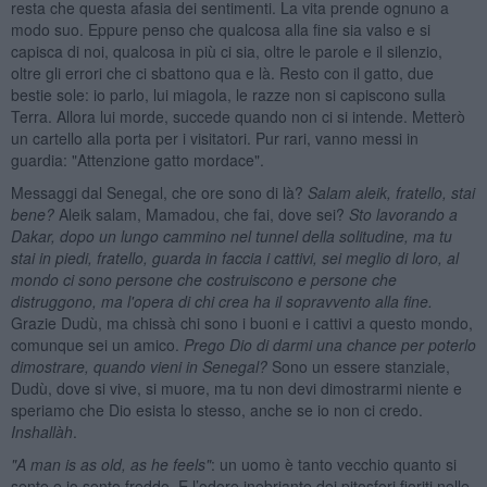
resta che questa afasia dei sentimenti. La vita prende ognuno a
modo suo. Eppure penso che qualcosa alla fine sia valso e si
capisca di noi, qualcosa in più ci sia, oltre le parole e il silenzio,
oltre gli errori che ci sbattono qua e là. Resto con il gatto, due
bestie sole: io parlo, lui miagola, le razze non si capiscono sulla
Terra. Allora lui morde, succede quando non ci si intende. Metterò
un cartello alla porta per i visitatori. Pur rari, vanno messi in
guardia: "Attenzione gatto mordace".
Messaggi dal Senegal, che ore sono di là?
Salam aleik, fratello, stai
bene?
Aleik salam, Mamadou, che fai, dove sei?
Sto lavorando a
Dakar, dopo un lungo cammino nel tunnel della solitudine, ma tu
stai in piedi, fratello, guarda in faccia i cattivi, sei meglio di loro, al
mondo ci sono persone che costruiscono e persone che
distruggono, ma l'opera di chi crea ha il sopravvento alla fine.
Grazie Dudù, ma chissà chi sono i buoni e i cattivi a questo mondo,
comunque sei un amico.
Prego Dio di darmi una chance per poterlo
dimostrare, quando vieni in Senegal?
Sono un essere stanziale,
Dudù, dove si vive, si muore, ma tu non devi dimostrarmi niente e
speriamo che Dio esista lo stesso, anche se io non ci credo.
Inshallàh
.
"A man is as old,
as he feels"
: un uomo è tanto vecchio quanto si
sente e io sento freddo. E l’odore inebriante dei pitosfori fioriti nelle