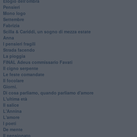
Elogio dell'ombra
Pensieri
Mono logo
Settembre
Fabrizia
​Scilla & Cariddi, un sogno di mezza estate
Anna
I pensieri fragili
Strada facendo
La pioggia
FINAL Adeus commissario Favati
Il cigno serpente
Le feste comandate
Il focolare
Giorni.
Di cosa parliamo, quando parliamo d'amore
L'ultima età
Il salice
L'Annina
L'amore
I poeti
De mente
Il pensionato