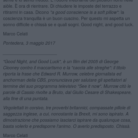
aiòle. È ora di rientrare. Di chiudere le imposte del terrazzo e
ritirarmi in casa. Dicono
"a good con
science is a soft pillow"
: la
coscienza tranquilla è un buon cuscino. Per questo mi aspetta un
sonno difficile e chissà se e quali sogni. Good night, and good luck.
Marco Celati
Pontedera, 3 maggio 2017
______________________
"Good Night, and Good Luck", è un film del 2005 di George
Clooney contro il maccartismo e la "caccia alle streghe": il titolo
riporta la frase che Edward R. Murrow, celebre giornalista ed
anchorman della CBS, pronunciava per salutare gli spettatori al
termine del suo programma televisivo "
See it now". Murrow citò le
parole di Cassio rivolte a Bruto, dal Giulio Cesare di Shakespeare,
alla fine di una puntata.
Virgolettati in corsivo, tre proverbi britannici, compassate pillole di
saggezza inglese, a cui, nonostante la Brexit, mi sono ispirato. A
dimostrazione che possiamo lasciarci ispirare da qualunque cosa,
basta volerlo e predisporre l'animo. O averlo predisposto. Chissà.
Marco Celati