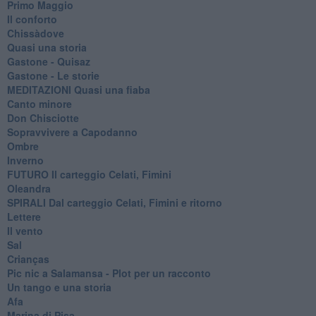
Primo Maggio
Il conforto
Chissàdove
Quasi una storia
Gastone - Quisaz
Gastone - Le storie
MEDITAZIONI Quasi una fiaba
Canto minore
Don Chisciotte
Sopravvivere a Capodanno
Ombre
Inverno
FUTURO Il carteggio Celati, Fimini
Oleandra
SPIRALI Dal carteggio Celati, Fimini e ritorno
Lettere
Il vento
Sal
Crianças
Pic nic a Salamansa - Plot per un racconto
Un tango e una storia
Afa
Marina di Pisa