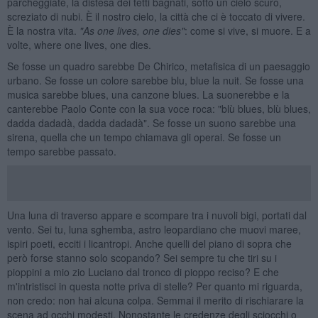
parcheggiate, la distesa dei tetti bagnati, sotto un cielo scuro,
screziato di nubi. È il nostro cielo, la città che ci è toccato di vivere.
È la nostra vita.
"
As one lives, one dies"
: come si vive, si muore. E a
volte, where one lives, one dies.
Se fosse un quadro sarebbe De Chirico, metafisica di un paesaggio
urbano. Se fosse un colore sarebbe blu, blue la nuit. Se fosse una
musica sarebbe blues, una canzone blues. La suonerebbe e la
canterebbe Paolo Conte con la sua voce roca: "blù blues, blù blues,
dadda dadadà, dadda dadadà". Se fosse un suono sarebbe una
sirena, quella che un tempo chiamava gli operai. Se fosse un
tempo sarebbe passato.
Una luna di traverso appare e scompare tra i nuvoli bigi, portati dal
vento. Sei tu, luna sghemba, astro leopardiano che muovi maree,
ispiri poeti, ecciti i licantropi. Anche quelli del piano di sopra che
però forse stanno solo scopando? Sei sempre tu che tiri su i
pioppini a mio zio Luciano dal tronco di pioppo reciso? E che
m'intristisci in questa notte priva di stelle? Per quanto mi riguarda,
non credo: non hai alcuna colpa. Semmai il merito di rischiarare la
scena ad occhi modesti. Nonostante le credenze degli sciocchi o