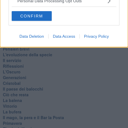
Personal Data Processing Opt Outs
La classe
Pensieri incoerenti
Dal balcone
CONFIRM
Insomnia
Il guardiano
Lo sgombero
Data Deletion
Data Access
Privacy Policy
Erodoto e Tucidide
Il padre della storia
Pensieri brevi
L'evoluzione della specie
Il servizio
Riflessioni
L'Oscuro
Generazioni
Cristobal
Il paese dei balocchi
Ciò che resta
La balena
Vittorio
La bufera
Il mago, la pera e il Bar la Posta
Primavera