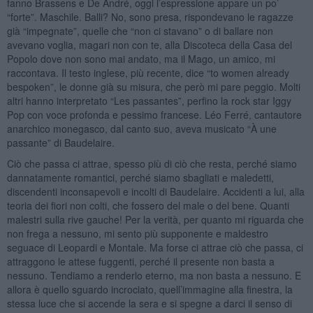
fanno Brassens e De André, oggi l’espressione appare un po’
“forte”. Maschile. Balli? No, sono presa, rispondevano le ragazze
già “impegnate”, quelle che “non ci stavano” o di ballare non
avevano voglia, magari non con te, alla Discoteca della Casa del
Popolo dove non sono mai andato, ma il Mago, un amico, mi
raccontava. Il testo inglese, più recente, dice “to women already
bespoken”, le donne già su misura, che però mi pare peggio. Molti
altri hanno interpretato “Les passantes”, perfino la rock star Iggy
Pop con voce profonda e pessimo francese. Léo Ferré, cantautore
anarchico monegasco, dal canto suo, aveva musicato “À une
passante” di Baudelaire.
Ciò che passa ci attrae, spesso più di ciò che resta, perché siamo
dannatamente romantici, perché siamo sbagliati e maledetti,
discendenti inconsapevoli e incolti di Baudelaire. Accidenti a lui, alla
teoria dei fiori non colti, che fossero del male o del bene. Quanti
malestri sulla rive gauche! Per la verità, per quanto mi riguarda che
non frega a nessuno, mi sento più supponente e maldestro
seguace di Leopardi e Montale. Ma forse ci attrae ciò che passa, ci
attraggono le attese fuggenti, perché il presente non basta a
nessuno. Tendiamo a renderlo eterno, ma non basta a nessuno. E
allora è quello sguardo incrociato, quell’immagine alla finestra, la
stessa luce che si accende la sera e si spegne a darci il senso di