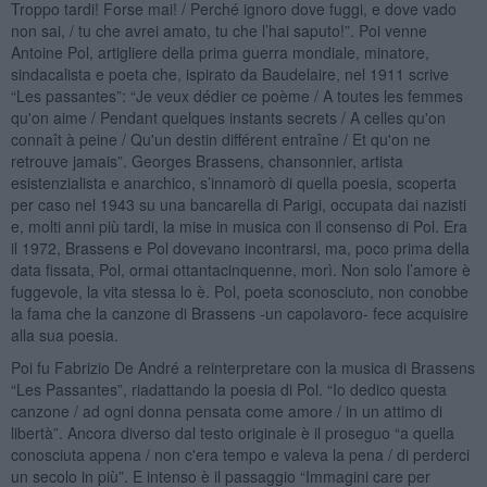
Troppo tardi! Forse mai! / Perché ignoro dove fuggi, e dove vado
non sai, / tu che avrei amato, tu che l’hai saputo!”. Poi venne
Antoine Pol, artigliere della prima guerra mondiale, minatore,
sindacalista e poeta che, ispirato da Baudelaire, nel 1911 scrive
“Les passantes”: “Je veux dédier ce poème / A toutes les femmes
qu'on aime / Pendant quelques instants secrets / A celles qu'on
connaît à peine / Qu'un destin différent entraîne / Et qu'on ne
retrouve jamais”. Georges Brassens, chansonnier, artista
esistenzialista e anarchico, s’innamorò di quella poesia, scoperta
per caso nel 1943 su una bancarella di Parigi, occupata dai nazisti
e, molti anni più tardi, la mise in musica con il consenso di Pol. Era
il 1972, Brassens e Pol dovevano incontrarsi, ma, poco prima della
data fissata, Pol, ormai ottantacinquenne, morì. Non solo l’amore è
fuggevole, la vita stessa lo è. Pol, poeta sconosciuto, non conobbe
la fama che la canzone di Brassens -un capolavoro- fece acquisire
alla sua poesia.
Poi fu Fabrizio De André a reinterpretare con la musica di Brassens
“Les Passantes”, riadattando la poesia di Pol. “Io dedico questa
canzone / ad ogni donna pensata come amore / in un attimo di
libertà”. Ancora diverso dal testo originale è il proseguo “a quella
conosciuta appena / non c'era tempo e valeva la pena / di perderci
un secolo in più”. E intenso è il passaggio “Immagini care per