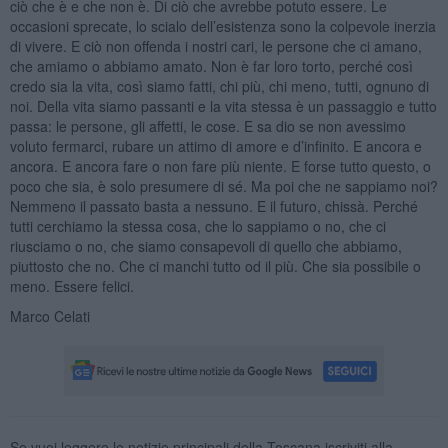
ciò che è e che non è. Di ciò che avrebbe potuto essere. Le
occasioni sprecate, lo scialo dell’esistenza sono la colpevole inerzia
di vivere. E ciò non offenda i nostri cari, le persone che ci amano,
che amiamo o abbiamo amato. Non è far loro torto, perché così
credo sia la vita, così siamo fatti, chi più, chi meno, tutti, ognuno di
noi. Della vita siamo passanti e la vita stessa è un passaggio e tutto
passa: le persone, gli affetti, le cose. E sa dio se non avessimo
voluto fermarci, rubare un attimo di amore e d’infinito. E ancora e
ancora. E ancora fare o non fare più niente. E forse tutto questo, o
poco che sia, è solo presumere di sé. Ma poi che ne sappiamo noi?
Nemmeno il passato basta a nessuno. E il futuro, chissà. Perché
tutti cerchiamo la stessa cosa, che lo sappiamo o no, che ci
riusciamo o no, che siamo consapevoli di quello che abbiamo,
piuttosto che no. Che ci manchi tutto od il più. Che sia possibile o
meno. Essere felici.
Marco Celati
Se vuoi leggere le notizie principali della Toscana iscriviti alla