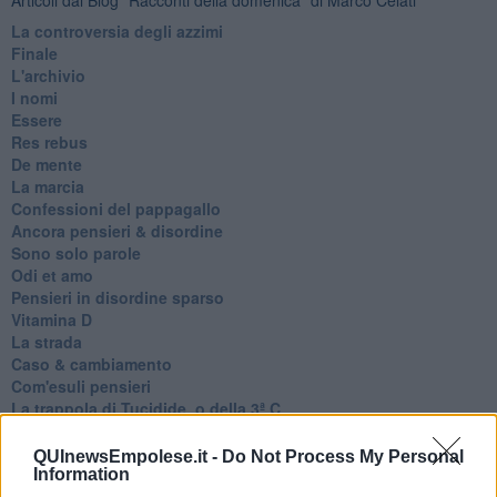
La controversia degli azzimi
Finale
L'archivio
I nomi
Essere
Res rebus
De mente
La marcia
Confessioni del pappagallo
Ancora pensieri & disordine
Sono solo parole
Odi et amo
Pensieri in disordine sparso
Vitamina D
La strada
Caso & cambiamento
Com'esuli pensieri
La trappola di Tucidide, o della 3ª C
L'evoluzione umana
Ad Astra
QUInewsEmpolese.it -
Do Not Process My Personal
Storia di io - Quasi un compito in classe
Information
Quasi una lezione