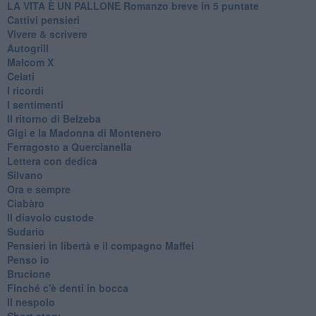
LA VITA È UN PALLONE Romanzo breve in 5 puntate
Cattivi pensieri
Vivere & scrivere
Autogrill
Malcom X
Celati
I ricordi
I sentimenti
Il ritorno di Belzeba
Gigi e la Madonna di Montenero
Ferragosto a Quercianella
Lettera con dedica
Silvano
Ora e sempre
Ciabàro
Il diavolo custode
Sudario
Pensieri in libertà e il compagno Maffei
Penso io
Brucione
Finché c'è denti in bocca
Il nespolo
Short story