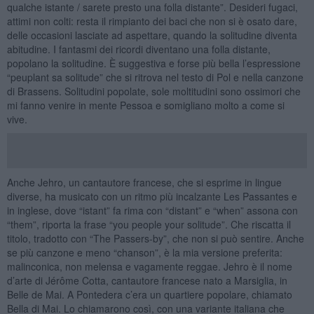
qualche istante / sarete presto una folla distante”. Desideri fugaci,
attimi non colti: resta il rimpianto dei baci che non si è osato dare,
delle occasioni lasciate ad aspettare, quando la solitudine diventa
abitudine. I fantasmi dei ricordi diventano una folla distante,
popolano la solitudine. È suggestiva e forse più bella l’espressione
“peuplant sa solitude” che si ritrova nel testo di Pol e nella canzone
di Brassens. Solitudini popolate, sole moltitudini sono ossimori che
mi fanno venire in mente Pessoa e somigliano molto a come si
vive.
Anche Jehro, un cantautore francese, che si esprime in lingue
diverse, ha musicato con un ritmo più incalzante Les Passantes e
in inglese, dove “istant” fa rima con “distant” e “when” assona con
“them”, riporta la frase “you people your solitude”. Che riscatta il
titolo, tradotto con “The Passers-by”, che non si può sentire. Anche
se più canzone e meno “chanson”, è la mia versione preferita:
malinconica, non melensa e vagamente reggae. Jehro è il nome
d’arte di Jérôme Cotta, cantautore francese nato a Marsiglia, in
Belle de Mai. A Pontedera c’era un quartiere popolare, chiamato
Bella di Mai. Lo chiamarono così, con una variante italiana che