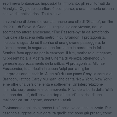
esprimeva lontananza, impossibilità, rimpianto, gli esuli tornati da
Marsiglia. Oggi quel quartiere è scomparso, è una memoria urbana
che va dimenticandosi. Tout s’en va.
La versione di Jehro è diventata anche una clip di “Shame”, un film
del 2011 di Steve McQueen: il regista inglese vivente, non lo
scomparso attore americano. “The Passers-by” fa da sottofondo
musicale alla scena della metro in cui Brandon, il protagonista,
incrocia lo sguardo ed il sorriso di una giovane passeggera, le
sfiora la mano, la segue ad una fermata e la perde tra la folla.
Sembra fatta apposta per la canzone. Il film, morboso e intrigante,
fu presentato alla Mostra del Cinema di Venezia ottenendo un
generale apprezzamento della critica. Al protagonista, Michael
Fassbender, fu attribuita la coppa Volpi per la miglior
interpretazione maschile. A me più di tutto piace Sissy, la sorella di
Brandon, l’attrice Carey Mulligan, che canta “New York, New York”
e ne offre una versione lenta e sofferente. Un’interpretazione
intimista, sorprendente e commovente. Priva della boria della “città
che non dorme”, dell’ansia da “top of the list” e carica di una
malinconica, struggente, disperata vitalità.
Ovviamente ogni testo, anche il più bello, va contestualizzato. Pur
essendo suggestivo rivolgersi “a quelle che sono già prese”, come