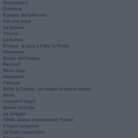
Generazioni
Cristobal
Il paese dei balocchi
Ciò che resta
La balena
Vittorio
La bufera
Il mago, la pera e il Bar la Posta
Primavera
Elogio dell'ombra
Pensieri
Mono logo
Settembre
Fabrizia
​Scilla & Cariddi, un sogno di mezza estate
Anna
I pensieri fragili
Strada facendo
La pioggia
FINAL Adeus commissario Favati
Il cigno serpente
Le feste comandate
Il focolare