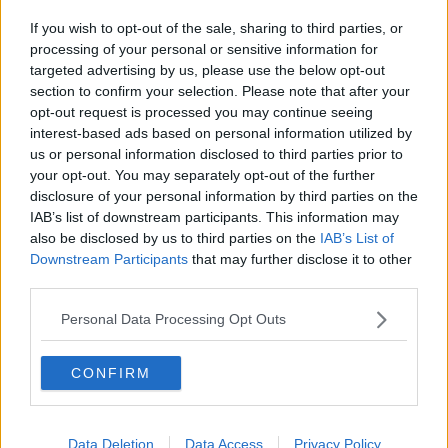
Spleen
If you wish to opt-out of the sale, sharing to third parties, or
Lettera a un amico
processing of your personal or sensitive information for
Lettera al sultano
targeted advertising by us, please use the below opt-out
I sogni del mattino
section to confirm your selection. Please note that after your
La calura
opt-out request is processed you may continue seeing
Armani
interest-based ads based on personal information utilized by
Nuvole
us or personal information disclosed to third parties prior to
Via Firenze
your opt-out. You may separately opt-out of the further
Album
disclosure of your personal information by third parties on the
Tristezza
IAB’s list of downstream participants. This information may
I libri
also be disclosed by us to third parties on the
IAB’s List of
La scadenza
Passo a due
Downstream Participants
that may further disclose it to other
Vivere
third parties.
Prima di andare via
Triage
Personal Data Processing Opt Outs
Persona
Relitti
CONFIRM
Lucio
PRIMO
Sogni & incubi
Accidenti all’amore
Data Deletion
Data Access
Privacy Policy