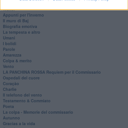
Protezione civile
Walter
Appunti per l'inverno
Il muro di Baj
Biografia emotiva
La tempesta e altro
Umani
I bolidi
Parole
Amarezza
Colpa & merito
Vento
​LA PANCHINA ROSSA Requiem per il Commissario
Ospedali del cuore
Coraçào
Charlie
Il telefono del vento
Testamento & Commiato
Poeta
​La colpa - Memorie del commissario
Autunno
Gracias a la vida